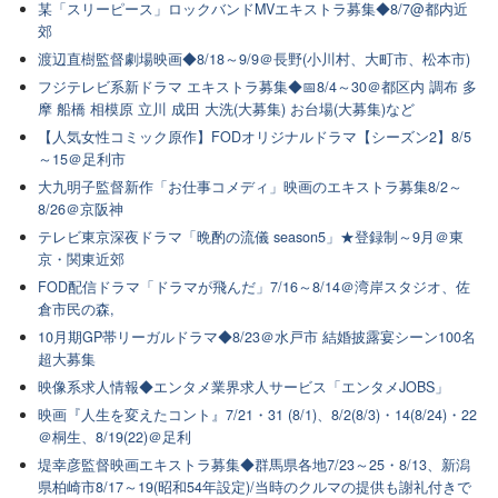
某「スリーピース」ロックバンドMVエキストラ募集◆8/7@都内近
郊
渡辺直樹監督劇場映画◆8/18～9/9＠長野(小川村、大町市、松本市)
フジテレビ系新ドラマ エキストラ募集◆📅8/4～30＠都区内 調布 多
摩 船橋 相模原 立川 成田 大洗(大募集) お台場(大募集)など
【人気女性コミック原作】FODオリジナルドラマ【シーズン2】8/5
～15＠足利市
大九明子監督新作「お仕事コメディ」映画のエキストラ募集8/2～
8/26＠京阪神
テレビ東京深夜ドラマ「晩酌の流儀 season5」★登録制～9月＠東
京・関東近郊
FOD配信ドラマ「ドラマが飛んだ」7/16～8/14＠湾岸スタジオ、佐
倉市民の森,
10月期GP帯リーガルドラマ◆8/23＠水戸市 結婚披露宴シーン100名
超大募集
映像系求人情報◆エンタメ業界求人サービス「エンタメJOBS」
映画『人生を変えたコント』7/21・31 (8/1)、8/2(8/3)・14(8/24)・22
＠桐生、8/19(22)＠足利
堤幸彦監督映画エキストラ募集◆群馬県各地7/23～25・8/13、新潟
県柏崎市8/17～19(昭和54年設定)/当時のクルマの提供も謝礼付きで