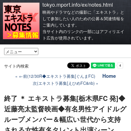
tokyo.mport.info/ex/notes.html
映画やドラマなどの撮影に「エキストラ」と
して参加したい人のための公募＆関連情報を
ご案内しています。
当サイト内のリンクの一部にはアフィリエイ
ト広告が使用されています。
サイト内検索
Home
←前(12/30R◆エキストラ募集[ぐんまFC)
次(エキストラ募集[えひめFC&nb)
終了 ＊ エキストラ募集[栃木県FC 発]◆
近藤亮太監督映画◆有名男性アイドルグ
ループメンバー＆幅広い世代から支持
される女性有名タレント出演シーン