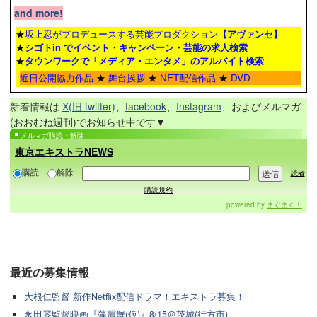
and more!
★
坂上忍がプロデュースする芸能プロダクション
【アヴァンセ】
★
シゴトin でイベント・キャンペーン・芸能の求人検索
★
タウンワーク
で「メディア・エンタメ」のアルバイト検索
近日公開協力作品
★
舞台挨拶
★
NET配信作品
★
DVD
新着情報は
X(旧 twitter)
、
facebook
、
Instagram
、およびメルマガ
(おおむね週刊)でお知らせ中です▼
メルマガ購読・解除
東京エキストラNEWS
購読
解除
読者
購読規約
powered by
まぐまぐ！
最近の
募集情報
大根仁監督 新作Netflix配信ドラマ！エキストラ募集！
永田琴監督映画『藻屑蟹(仮)』8/15＠茨城(行方市)