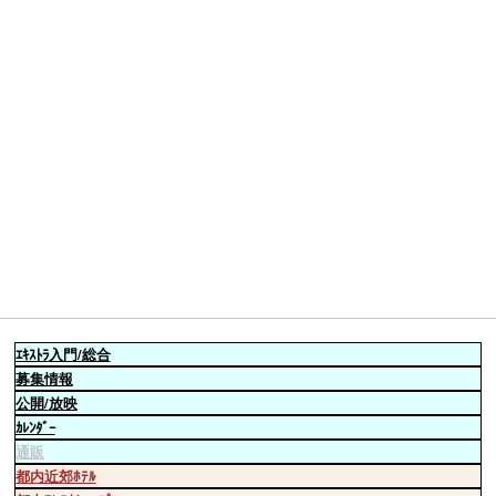
ｴｷｽﾄﾗ
入門/総合
募集情報
公開/放映
ｶﾚﾝﾀﾞｰ
通販
都内近郊ﾎﾃﾙ