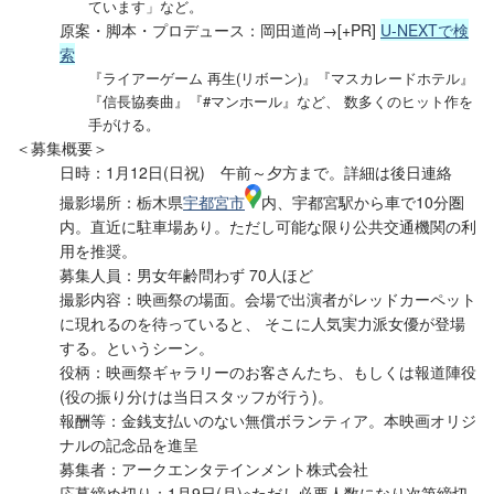
ています」など。
原案・脚本・プロデュース：岡田道尚→[+PR]
U-NEXTで検
索
『ライアーゲーム 再生(リボーン)』『マスカレードホテル』
『信長協奏曲』『#マンホール』など、 数多くのヒット作を
手がける。
＜募集概要＞
日時：1月12日(日祝) 午前～夕方まで。詳細は後日連絡
撮影場所：栃木県
宇都宮市
内、宇都宮駅から車で10分圏
内。直近に駐車場あり。ただし可能な限り公共交通機関の利
用を推奨。
募集人員：男女年齢問わず 70人ほど
撮影内容：映画祭の場面。会場で出演者がレッドカーペット
に現れるのを待っていると、 そこに人気実力派女優が登場
する。というシーン。
役柄：映画祭ギャラリーのお客さんたち、もしくは報道陣役
(役の振り分けは当日スタッフが行う)。
報酬等：金銭支払いのない無償ボランティア。本映画オリジ
ナルの記念品を進呈
募集者：アークエンタテインメント株式会社
応募締め切り：1月9日(月)※ただし必要人数になり次第締切