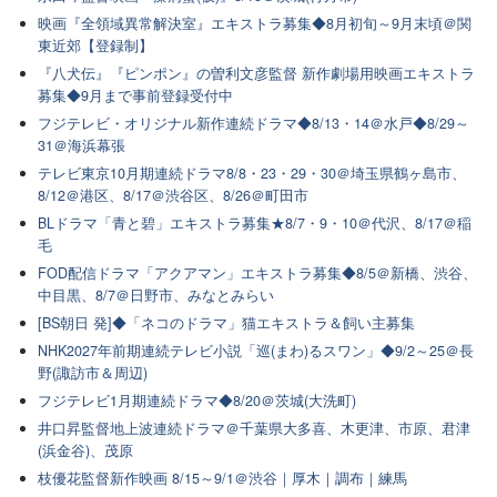
映画『全領域異常解決室』エキストラ募集◆8月初旬～9月末頃＠関
東近郊【登録制】
『八犬伝』『ピンポン』の曽利文彦監督 新作劇場用映画エキストラ
募集◆9月まで事前登録受付中
フジテレビ・オリジナル新作連続ドラマ◆8/13・14＠水戸◆8/29～
31＠海浜幕張
テレビ東京10月期連続ドラマ8/8・23・29・30＠埼玉県鶴ヶ島市、
8/12＠港区、8/17＠渋谷区、8/26＠町田市
BLドラマ「青と碧」エキストラ募集★8/7・9・10＠代沢、8/17＠稲
毛
FOD配信ドラマ「アクアマン」エキストラ募集◆8/5＠新橋、渋谷、
中目黒、8/7＠日野市、みなとみらい
[BS朝日 発]◆「ネコのドラマ」猫エキストラ＆飼い主募集
NHK2027年前期連続テレビ小説「巡(まわ)るスワン」◆9/2～25＠長
野(諏訪市＆周辺)
フジテレビ1月期連続ドラマ◆8/20＠茨城(大洗町)
井口昇監督地上波連続ドラマ＠千葉県大多喜、木更津、市原、君津
(浜金谷)、茂原
枝優花監督新作映画 8/15～9/1＠渋谷｜厚木｜調布｜練馬