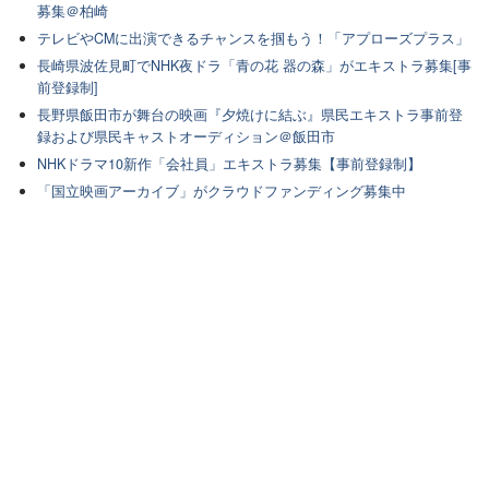
募集＠柏崎
テレビやCMに出演できるチャンスを掴もう！「アプローズプラス」
長崎県波佐見町でNHK夜ドラ「青の花 器の森」がエキストラ募集[事
前登録制]
長野県飯田市が舞台の映画『夕焼けに結ぶ』県民エキストラ事前登
録および県民キャストオーディション＠飯田市
NHKドラマ10新作「会社員」エキストラ募集【事前登録制】
「国立映画アーカイブ」がクラウドファンディング募集中