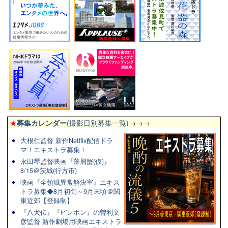
★
募集カレンダー
(撮影日別募集一覧)
→→→
大根仁監督 新作Netflix配信ドラ
マ！エキストラ募集！
永田琴監督映画『藻屑蟹(仮)』
8/15＠茨城(行方市)
映画『全領域異常解決室』エキス
トラ募集◆8月初旬～9月末頃＠関
東近郊【登録制】
『八犬伝』『ピンポン』の曽利文
彦監督 新作劇場用映画エキストラ