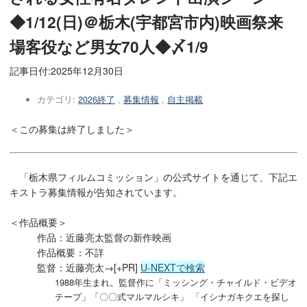
◆1/12(日)＠栃木(宇都宮市内)映画祭来
場客役など男女70人◆〆1/9
記事日付:
2025年12月30日
カテゴリ:
2026終了
,
募集情報
,
自主掲載
＜この募集は終了しました＞
「栃木県フィルムコミッション」の公式サイトを通じて、下記エ
キストラ募集情報が告知されています。
＜作品概要＞
作品：近藤亮太監督の新作映画
作品概要：不詳
監督：近藤亮太→[+PR]
U-NEXTで検索
1988年生まれ。監督作に「ミッシング・チャイルド・ビデオ
テープ」「〇〇式マルマルシキ」 「イシナガキクエを探し