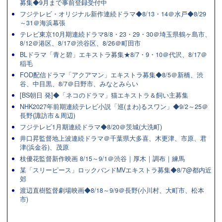
募集◆9月まで事前登録受付中
フジテレビ・オリジナル新作連続ドラマ◆8/13・14＠水戸◆8/29
～31＠海浜幕張
テレビ東京10月期連続ドラマ8/8・23・29・30＠埼玉県鶴ヶ島市、
8/12＠港区、8/17＠渋谷区、8/26＠町田市
BLドラマ「青と碧」エキストラ募集★8/7・9・10＠代沢、8/17＠
稲毛
FOD配信ドラマ「アクアマン」エキストラ募集◆8/5＠新橋、渋
谷、中目黒、8/7＠日野市、みなとみらい
[BS朝日 発]◆「ネコのドラマ」猫エキストラ＆飼い主募集
NHK2027年前期連続テレビ小説「巡(まわ)るスワン」◆9/2～25＠
長野(諏訪市＆周辺)
フジテレビ1月期連続ドラマ◆8/20＠茨城(大洗町)
井口昇監督地上波連続ドラマ＠千葉県大多喜、木更津、市原、君
津(浜金谷)、茂原
枝優花監督新作映画 8/15～9/1＠渋谷｜厚木｜調布｜練馬
某「スリーピース」ロックバンドMVエキストラ募集◆8/7@都内近
郊
渡辺直樹監督劇場映画◆8/18～9/9＠長野(小川村、大町市、松本
市)