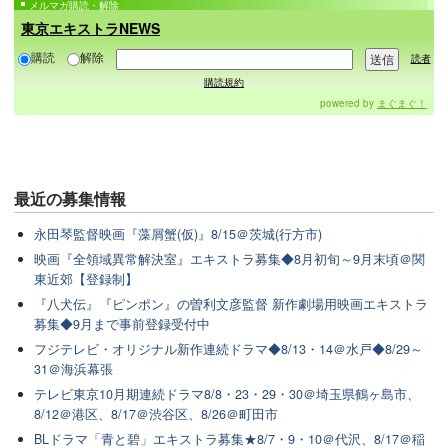
メルマガ購読・解除
東京エキストラNEWS
購読
解除
読者
購読規約
powered by
まぐまぐ！
最近の
募集情報
永田琴監督映画『藻屑蟹(仮)』8/15＠茨城(行方市)
映画『全領域異常解決室』エキストラ募集◆8月初旬～9月末頃＠関
東近郊【登録制】
『八犬伝』『ピンポン』の曽利文彦監督 新作劇場用映画エキストラ
募集◆9月まで事前登録受付中
フジテレビ・オリジナル新作連続ドラマ◆8/13・14＠水戸◆8/29～
31＠海浜幕張
テレビ東京10月期連続ドラマ8/8・23・29・30＠埼玉県鶴ヶ島市、
8/12＠港区、8/17＠渋谷区、8/26＠町田市
BLドラマ「青と碧」エキストラ募集★8/7・9・10＠代沢、8/17＠稲