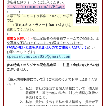
①応募登録フォームにご記入ください。
🔗ssl.formman.com/t/FCwg/
↑ ↑
※最下部「エキストラ募集について」の項目
では、
□
東京エキストラノート(NOTES)より
を
選択してください。
↓ ↓
重要なお願い！＞
②上記応募応募登録フォームでの登録後、
全
身写真を下記のアドレスまでお送りくださいませ。
(写真が無いと選考されませんのでご注意ください。)
宜しく
お願い申し上げます。
special.movie2026@gmail.com
参加特典：オリジナル記念品進呈！ 注意：金銭のお支払いは
ございません。
【個人情報取得について】
(ご承諾のうえでお申し込みくださ
い。)
私は、貴社に提出する個人情報について「個人情
報保護法」等その他の法令に則した適切な取扱い
を受けること。
私は、貴社に提出する私の個人情報を、貴社が下