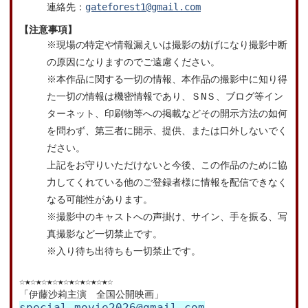
連絡先：
gateforest1@gmail.com
【注意事項】
※現場の特定や情報漏えいは撮影の妨げになり撮影中断
の原因になりますのでご遠慮ください。
※本作品に関する一切の情報、本作品の撮影中に知り得
た一切の情報は機密情報であり、ＳNＳ、ブログ等イン
ターネット、印刷物等への掲載などその開示方法の如何
を問わず、第三者に開示、提供、または口外しないでく
ださい。
上記をお守りいただけないと今後、この作品のために協
力してくれている他のご登録者様に情報を配信できなく
なる可能性があります。
※撮影中のキャストへの声掛け、サイン、手を振る、写
真撮影など一切禁止です。
※入り待ち出待ちも一切禁止です。
☆★☆★☆★☆★☆★☆★☆★☆★☆
「伊藤沙莉主演 全国公開映画」
special.movie2026@gmail.com