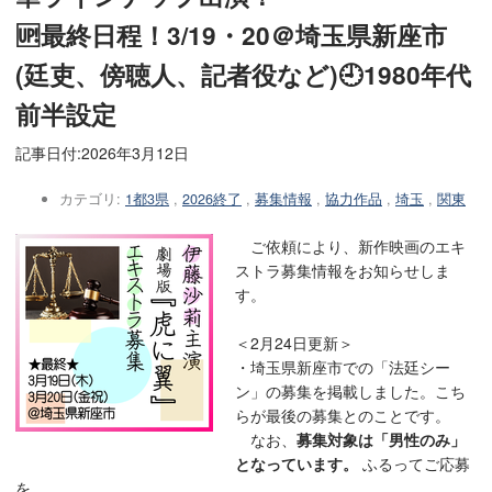
🆙最終日程！3/19・20＠埼玉県新座市
(廷吏、傍聴人、記者役など)🕘1980年代
前半設定
記事日付:
2026年3月12日
カテゴリ:
1都3県
,
2026終了
,
募集情報
,
協力作品
,
埼玉
,
関東
ご依頼により、新作映画のエキ
ストラ募集情報をお知らせしま
す。
＜2月24日更新＞
・埼玉県新座市での「法廷シー
ン」の募集を掲載しました。こち
らが最後の募集とのことです。
なお、
募集対象は「男性のみ」
となっています。
ふるってご応募
を。