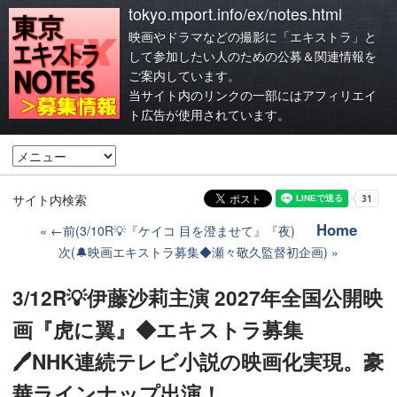
tokyo.mport.info/ex/notes.html
映画やドラマなどの撮影に「エキストラ」と
して参加したい人のための公募＆関連情報を
ご案内しています。
当サイト内のリンクの一部にはアフィリエイ
ト広告が使用されています。
サイト内検索
Home
←前(3/10R💡『ケイコ 目を澄ませて』『夜)
次(🔔映画エキストラ募集◆瀬々敬久監督初企画)
3/12R💡伊藤沙莉主演 2027年全国公開映
画『虎に翼』◆エキストラ募集
🖊NHK連続テレビ小説の映画化実現。豪
華ラインナップ出演！