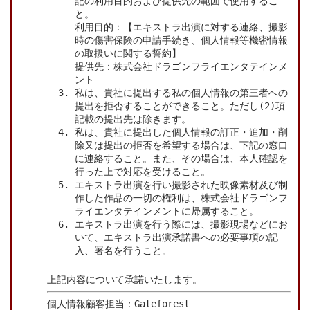
記の利用目的および提供先の範囲で使用するこ
と。
利用目的：【エキストラ出演に対する連絡、撮影
時の傷害保険の申請手続き、個人情報等機密情報
の取扱いに関する誓約】
提供先：株式会社ドラゴンフライエンタテインメ
ント
私は、貴社に提出する私の個人情報の第三者への
提出を拒否することができること。ただし(2)項
記載の提出先は除きます。
私は、貴社に提出した個人情報の訂正・追加・削
除又は提出の拒否を希望する場合は、下記の窓口
に連絡すること。また、その場合は、本人確認を
行った上で対応を受けること。
エキストラ出演を行い撮影された映像素材及び制
作した作品の一切の権利は、株式会社ドラゴンフ
ライエンタテインメントに帰属すること。
エキストラ出演を行う際には、撮影現場などにお
いて、エキストラ出演承諾書への必要事項の記
入、署名を行うこと。
上記内容について承諾いたします。
個人情報顧客担当：Gateforest