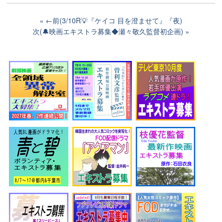
←前(3/10R💡『ケイコ 目を澄ませて』『夜)
次(🔔映画エキストラ募集◆瀬々敬久監督初企画)