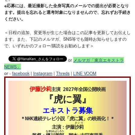
※応募には、最近撮影した全身写真のメールでの提出が必要となり
ます。提出を忘れると選考対象になりませんので、忘れずお手続き
ください。
＜日程の追加、変更等が生じた場合はこの記事を更新してお伝えし
ます。また、下記のメルマガ、SNS等でも随時お知らせしますの
で、いずれかのフォロー/購読をお勧めします＞
or
メルマガ「東京エキストラ
NEWS」
or -
facebook
|
Instagram
|
Threds
|
LINE VOOM
伊藤沙莉
主演 2027年全国公開映画
『虎に翼』
エキストラ募集
＊NHK連続テレビ小説「虎に翼」の映画化！＊
さいり
主演：伊藤
沙莉
なぎかわ
よしろう