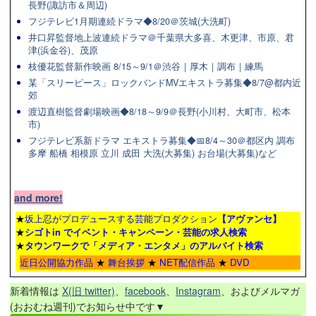
長野(諏訪市＆周辺)
フジテレビ1月期連続ドラマ◆8/20＠茨城(大洗町)
井口昇監督地上波連続ドラマ＠千葉県大多喜、木更津、市原、君
津(浜金谷)、茂原
枝優花監督新作映画 8/15～9/1＠渋谷｜厚木｜調布｜練馬
某「スリーピース」ロックバンドMVエキストラ募集◆8/7@都内近
郊
渡辺直樹監督劇場映画◆8/18～9/9＠長野(小川村、大町市、松本
市)
フジテレビ系新ドラマ エキストラ募集◆📅8/4～30＠都区内 調布
多摩 船橋 相模原 立川 成田 大洗(大募集) お台場(大募集)など
and more!
★
坂上忍がプロデュースする芸能プロダクション
【アヴァンセ】
★
シゴトin でイベント・キャンペーン・芸能の求人検索
★
タウンワーク
で「メディア・エンタメ」のアルバイト検索
近日公開協力作品
★
舞台挨拶
★
NET配信作品
★
DVD
新着情報は
X(旧 twitter)
、
facebook
、
Instagram
、およびメルマガ
(おおむね週刊)でお知らせ中です▼