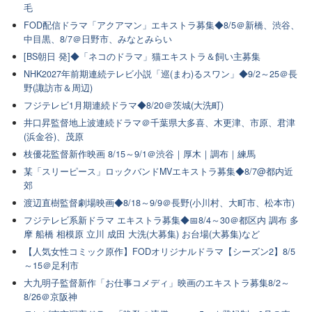
毛
FOD配信ドラマ「アクアマン」エキストラ募集◆8/5＠新橋、渋谷、
中目黒、8/7＠日野市、みなとみらい
[BS朝日 発]◆「ネコのドラマ」猫エキストラ＆飼い主募集
NHK2027年前期連続テレビ小説「巡(まわ)るスワン」◆9/2～25＠長
野(諏訪市＆周辺)
フジテレビ1月期連続ドラマ◆8/20＠茨城(大洗町)
井口昇監督地上波連続ドラマ＠千葉県大多喜、木更津、市原、君津
(浜金谷)、茂原
枝優花監督新作映画 8/15～9/1＠渋谷｜厚木｜調布｜練馬
某「スリーピース」ロックバンドMVエキストラ募集◆8/7@都内近
郊
渡辺直樹監督劇場映画◆8/18～9/9＠長野(小川村、大町市、松本市)
フジテレビ系新ドラマ エキストラ募集◆📅8/4～30＠都区内 調布 多
摩 船橋 相模原 立川 成田 大洗(大募集) お台場(大募集)など
【人気女性コミック原作】FODオリジナルドラマ【シーズン2】8/5
～15＠足利市
大九明子監督新作「お仕事コメディ」映画のエキストラ募集8/2～
8/26＠京阪神