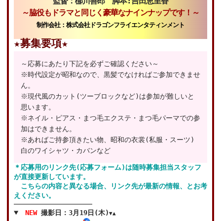
監督：
梛川
善郎
脚本:吉田恵里香
～脇役もドラマと同じく豪華なナインナップです！～
制作会社：株式会社ドラゴンフライエンタティンメント
★募集要項★
～応募にあたり下記を必ずご確認ください～
※時代設定が昭和なので、黒髪でなければご参加できませ
ん。
※現代風のカット(ツーブロックなど)は参加が難しいと
思います。
※ネイル・ピアス・まつ毛エクステ・まつ毛パーマでの参
加はできません。
※あればご持参頂きたい物、昭和の衣裳(私服・スーツ)
白のワイシャツ・カバンなど
＊応募用のリンク先(応募フォーム)は随時募集担当スタッフ
が直接更新しています。
こちらの内容と異なる場合、リンク先が最新の情報、とお考
えください。
NEW
撮影日：3月19日(木)
▼▲