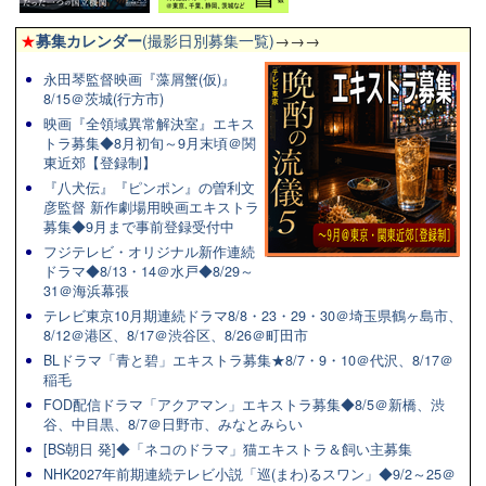
★
募集カレンダー
(撮影日別募集一覧)
→→→
永田琴監督映画『藻屑蟹(仮)』
8/15＠茨城(行方市)
映画『全領域異常解決室』エキス
トラ募集◆8月初旬～9月末頃＠関
東近郊【登録制】
『八犬伝』『ピンポン』の曽利文
彦監督 新作劇場用映画エキストラ
募集◆9月まで事前登録受付中
フジテレビ・オリジナル新作連続
ドラマ◆8/13・14＠水戸◆8/29～
31＠海浜幕張
テレビ東京10月期連続ドラマ8/8・23・29・30＠埼玉県鶴ヶ島市、
8/12＠港区、8/17＠渋谷区、8/26＠町田市
BLドラマ「青と碧」エキストラ募集★8/7・9・10＠代沢、8/17＠
稲毛
FOD配信ドラマ「アクアマン」エキストラ募集◆8/5＠新橋、渋
谷、中目黒、8/7＠日野市、みなとみらい
[BS朝日 発]◆「ネコのドラマ」猫エキストラ＆飼い主募集
NHK2027年前期連続テレビ小説「巡(まわ)るスワン」◆9/2～25＠