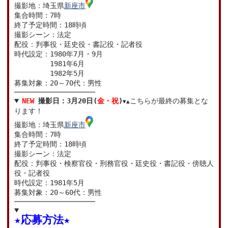
撮影地：埼玉県
新座市
集合時間：7時
終了予定時間：18時頃
撮影シーン：法定
配役：判事役・廷史役・書記役・記者役
時代設定：1980年7月・9月
時代設定：
1981年6月
時代設定：
1982年5月
募集対象：20～70代：男性
NEW
撮影日：3月20日(
金・祝
)
こちらが最終の募集とな
▼▲
ります！
撮影地：埼玉県
新座市
集合時間：7時
終了予定時間：18時頃
撮影シーン：法定
配役：判事役・検察官役・刑務官役・廷史役・書記役・傍聴人
役・記者役
時代設定：1981年5月
募集対象：20～60代：男性
★応募方法★