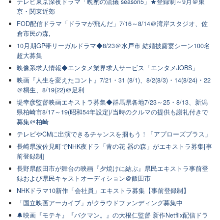
テレビ東京深夜ドラマ「晩酌の流儀 season5」★登録制～9月＠東
京・関東近郊
FOD配信ドラマ「ドラマが飛んだ」7/16～8/14＠湾岸スタジオ、佐
倉市民の森,
10月期GP帯リーガルドラマ◆8/23＠水戸市 結婚披露宴シーン100名
超大募集
映像系求人情報◆エンタメ業界求人サービス「エンタメJOBS」
映画『人生を変えたコント』7/21・31 (8/1)、8/2(8/3)・14(8/24)・22
＠桐生、8/19(22)＠足利
堤幸彦監督映画エキストラ募集◆群馬県各地7/23～25・8/13、新潟
県柏崎市8/17～19(昭和54年設定)/当時のクルマの提供も謝礼付きで
募集＠柏崎
テレビやCMに出演できるチャンスを掴もう！「アプローズプラス」
長崎県波佐見町でNHK夜ドラ「青の花 器の森」がエキストラ募集[事
前登録制]
長野県飯田市が舞台の映画『夕焼けに結ぶ』県民エキストラ事前登
録および県民キャストオーディション＠飯田市
NHKドラマ10新作「会社員」エキストラ募集【事前登録制】
「国立映画アーカイブ」がクラウドファンディング募集中
🔔映画『モテキ』『バクマン。』の大根仁監督 新作Netflix配信ドラ