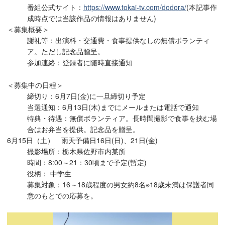
番組公式サイト：
https://www.tokai-tv.com/dodora/
(本記事作
成時点では当該作品の情報はありません)
＜募集概要＞
謝礼等：出演料・交通費・食事提供なしの無償ボランティ
ア。ただし記念品贈呈。
参加連絡：登録者に随時直接通知
＜募集中の日程＞
締切り：6月7日(金)に一旦締切り予定
当選通知：6月13日(木)までにメールまたは電話で通知
特典・待遇：無償ボランティア。長時間撮影で食事を挟む場
合はお弁当を提供。記念品を贈呈。
6月15日（土） 雨天予備日16日(日)、21日(金)
撮影場所：栃木県佐野市内某所
時間：8:00～21：30頃まで予定(暫定)
役柄： 中学生
募集対象：16～18歳程度の男女約8名※18歳未満は保護者同
意のもとでの応募を。