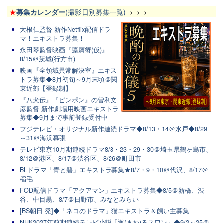
★
募集カレンダー
(撮影日別募集一覧)
→→→
大根仁監督 新作Netflix配信ドラ
マ！エキストラ募集！
永田琴監督映画『藻屑蟹(仮)』
8/15＠茨城(行方市)
映画『全領域異常解決室』エキス
トラ募集◆8月初旬～9月末頃＠関
東近郊【登録制】
『八犬伝』『ピンポン』の曽利文
彦監督 新作劇場用映画エキストラ
募集◆9月まで事前登録受付中
フジテレビ・オリジナル新作連続ドラマ◆8/13・14＠水戸◆8/29
～31＠海浜幕張
テレビ東京10月期連続ドラマ8/8・23・29・30＠埼玉県鶴ヶ島市、
8/12＠港区、8/17＠渋谷区、8/26＠町田市
BLドラマ「青と碧」エキストラ募集★8/7・9・10＠代沢、8/17＠
稲毛
FOD配信ドラマ「アクアマン」エキストラ募集◆8/5＠新橋、渋
谷、中目黒、8/7＠日野市、みなとみらい
[BS朝日 発]◆「ネコのドラマ」猫エキストラ＆飼い主募集
NHK2027年前期連続テレビ小説「巡(まわ)るスワン」◆9/2～25＠