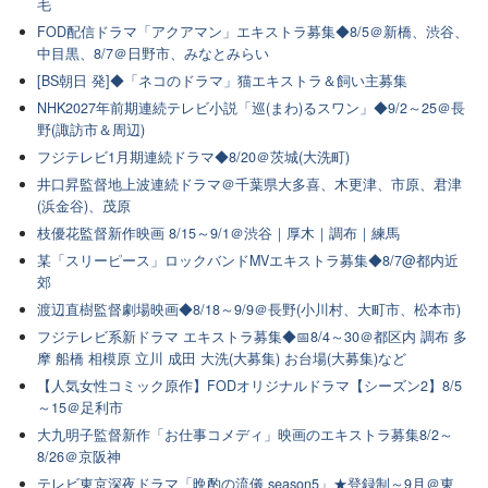
毛
FOD配信ドラマ「アクアマン」エキストラ募集◆8/5＠新橋、渋谷、
中目黒、8/7＠日野市、みなとみらい
[BS朝日 発]◆「ネコのドラマ」猫エキストラ＆飼い主募集
NHK2027年前期連続テレビ小説「巡(まわ)るスワン」◆9/2～25＠長
野(諏訪市＆周辺)
フジテレビ1月期連続ドラマ◆8/20＠茨城(大洗町)
井口昇監督地上波連続ドラマ＠千葉県大多喜、木更津、市原、君津
(浜金谷)、茂原
枝優花監督新作映画 8/15～9/1＠渋谷｜厚木｜調布｜練馬
某「スリーピース」ロックバンドMVエキストラ募集◆8/7@都内近
郊
渡辺直樹監督劇場映画◆8/18～9/9＠長野(小川村、大町市、松本市)
フジテレビ系新ドラマ エキストラ募集◆📅8/4～30＠都区内 調布 多
摩 船橋 相模原 立川 成田 大洗(大募集) お台場(大募集)など
【人気女性コミック原作】FODオリジナルドラマ【シーズン2】8/5
～15＠足利市
大九明子監督新作「お仕事コメディ」映画のエキストラ募集8/2～
8/26＠京阪神
テレビ東京深夜ドラマ「晩酌の流儀 season5」★登録制～9月＠東