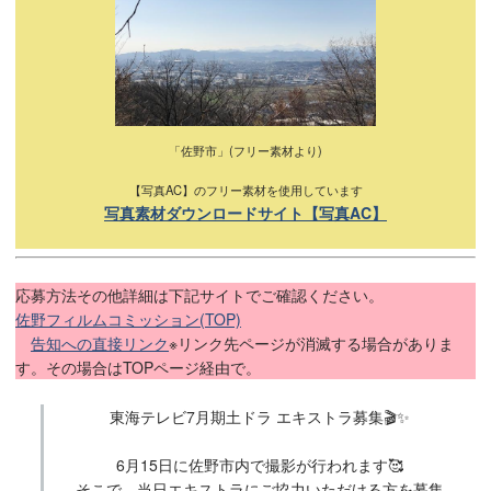
「佐野市」(フリー素材より)
【写真AC】のフリー素材を使用しています
写真素材ダウンロードサイト【写真AC】
応募方法その他詳細は下記サイトでご確認ください。
佐野フィルムコミッション(TOP)
告知への直接リンク
※リンク先ページが消滅する場合がありま
す。その場合はTOPページ経由で。
東海テレビ7⽉期⼟ドラ エキストラ募集🎬✨
6月15日に佐野市内で撮影が行われます🥰
そこで、当日エキストラにご協力いただける方を募集