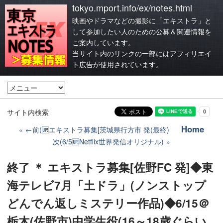
tokyo.mport.info/ex/notes.html
映画やドラマなどの撮影に「エキストラ」と
して参加したい人のための公募＆関連情報を
ご案内しています。
当サイト内のリンクの一部にはアフィリエイ
ト広告が使用されています。
サイト内検索
Home
←前(🆙エキストラ募集[茨城県行方市 発(最終)
次(6/5🆙Netflix世界発信オリジナル)
終了 ＊ エキストラ募集[佐野FC 発]◆東
海テレビ7月「土ドラ」(ノンストップ
どんでん返しミステリー作品)◆6/15＠
栃木(佐野市)中学生役(16～18歳ぐらい