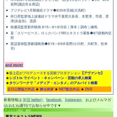
長野(諏訪市＆周辺)
フジテレビ1月期連続ドラマ◆8/20＠茨城(大洗町)
井口昇監督地上波連続ドラマ＠千葉県大多喜、木更津、市原、君
津(浜金谷)、茂原
枝優花監督新作映画 8/15～9/1＠渋谷｜厚木｜調布｜練馬
某「スリーピース」ロックバンドMVエキストラ募集◆8/7@都内近
郊
渡辺直樹監督劇場映画◆8/18～9/9＠長野(小川村、大町市、松本
市)
and more!
★
坂上忍がプロデュースする芸能プロダクション
【アヴァンセ】
★
シゴトin でイベント・キャンペーン・芸能の求人検索
★
タウンワーク
で「メディア・エンタメ」のアルバイト検索
近日公開協力作品
★
舞台挨拶
★
NET配信作品
★
DVD
新着情報は
X(旧 twitter)
、
facebook
、
Instagram
、およびメルマガ
(おおむね週刊)でお知らせ中です▼
メルマガ購読・解除
東京エキストラNEWS