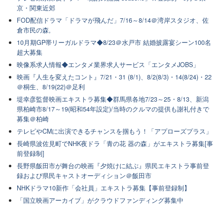
京・関東近郊
FOD配信ドラマ「ドラマが飛んだ」7/16～8/14＠湾岸スタジオ、佐
倉市民の森,
10月期GP帯リーガルドラマ◆8/23＠水戸市 結婚披露宴シーン100名
超大募集
映像系求人情報◆エンタメ業界求人サービス「エンタメJOBS」
映画『人生を変えたコント』7/21・31 (8/1)、8/2(8/3)・14(8/24)・22
＠桐生、8/19(22)＠足利
堤幸彦監督映画エキストラ募集◆群馬県各地7/23～25・8/13、新潟
県柏崎市8/17～19(昭和54年設定)/当時のクルマの提供も謝礼付きで
募集＠柏崎
テレビやCMに出演できるチャンスを掴もう！「アプローズプラス」
長崎県波佐見町でNHK夜ドラ「青の花 器の森」がエキストラ募集[事
前登録制]
長野県飯田市が舞台の映画『夕焼けに結ぶ』県民エキストラ事前登
録および県民キャストオーディション＠飯田市
NHKドラマ10新作「会社員」エキストラ募集【事前登録制】
「国立映画アーカイブ」がクラウドファンディング募集中