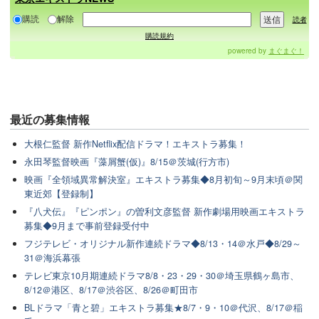
購読
解除
読者
購読規約
powered by
まぐまぐ！
最近の
募集情報
大根仁監督 新作Netflix配信ドラマ！エキストラ募集！
永田琴監督映画『藻屑蟹(仮)』8/15＠茨城(行方市)
映画『全領域異常解決室』エキストラ募集◆8月初旬～9月末頃＠関
東近郊【登録制】
『八犬伝』『ピンポン』の曽利文彦監督 新作劇場用映画エキストラ
募集◆9月まで事前登録受付中
フジテレビ・オリジナル新作連続ドラマ◆8/13・14＠水戸◆8/29～
31＠海浜幕張
テレビ東京10月期連続ドラマ8/8・23・29・30＠埼玉県鶴ヶ島市、
8/12＠港区、8/17＠渋谷区、8/26＠町田市
BLドラマ「青と碧」エキストラ募集★8/7・9・10＠代沢、8/17＠稲