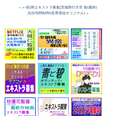
←前(🆙エキストラ募集[茨城県行方市 発(最終)
次(6/5🆙Netflix世界発信オリジナル)