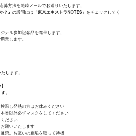
や応募方法を随時メールでお送りいたします。
か？』
の設問には
「東京エキストラNOTES」
をチェックしてく
リジナル参加記念品を進呈します。
ご用意します。
いたします。
い】
ます。
朝検温し発熱の方はお休みください
。本番以外必ずマスクをしてください
参ください
温お願いいたします
り厳禁。お互いの距離を取って待機