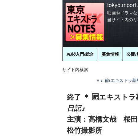
tokyo.mport.
映画やドラマな
当サイト内のリ
ｴｷｽﾄﾗ
入門/総合
募集情報
公開/
サイト内検索
←前(エキストラ募
終了 ＊ 🆙エキストラ
日記』
主演：高橋文哉 桜田
松竹撮影所