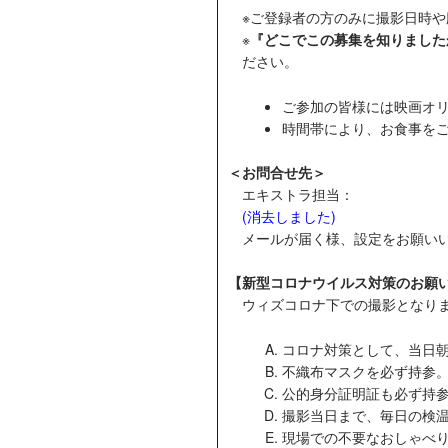
※ご登録者の方のみに撮影日時
※
『どこでこの募集を知りました
ださい。
ご参加の皆様には映画オ
時間帯により、お食事を
＜お問合せ先＞
エキストラ担当：
(消去しました)
メールが届く様、設定をお願い
【新型コロナウイルス対策のお願
ウィズコロナ下での撮影となり
コロナ対策として、当日
不織布マスクを必ず持参
公的身分証明証も必ず持
撮影当日まで、毎日の検
現場での不要なおしゃべ