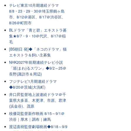
テレビ東京10月期連続ドラマ
8/8・23・29・30＠埼玉県鶴ヶ島
市、8/12＠港区、8/17＠渋谷区、
8/26＠町田市
BLドラマ「青と碧」エキストラ募
集★8/7・9・10＠代沢、8/17＠稲
毛
[BS朝日 発]◆「ネコのドラマ」猫
エキストラ＆飼い主募集
NHK2027年前期連続テレビ小説
「巡(まわ)るスワン」◆9/2～25＠
長野(諏訪市＆周辺)
フジテレビ1月期連続ドラマ
◆8/20＠茨城(大洗町)
井口昇監督地上波連続ドラマ＠千
葉県大多喜、木更津、市原、君津
(浜金谷)、茂原
枝優花監督新作映画 8/15～9/1＠
渋谷｜厚木｜調布｜練馬
渡辺直樹監督劇場映画◆8/18～9/9