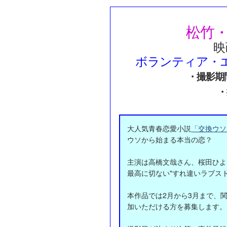
松竹
映
ボランティア・
・撮影期間
・
大人気青春恋愛小説
「交換ウソ
ウソから始まる本当の恋？
主演は高橋文哉さん、桜田ひよ
最高に切ない"すれ違いラブスト
本作品では2月から3月まで、
加いただける方を募集します。