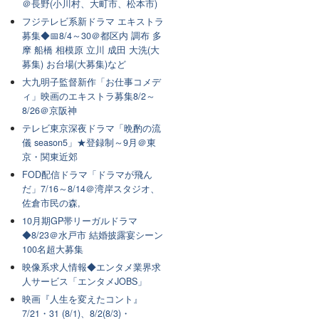
＠長野(小川村、大町市、松本市)
フジテレビ系新ドラマ エキストラ
募集◆📅8/4～30＠都区内 調布 多
摩 船橋 相模原 立川 成田 大洗(大
募集) お台場(大募集)など
大九明子監督新作「お仕事コメデ
ィ」映画のエキストラ募集8/2～
8/26＠京阪神
テレビ東京深夜ドラマ「晩酌の流
儀 season5」★登録制～9月＠東
京・関東近郊
FOD配信ドラマ「ドラマが飛ん
だ」7/16～8/14＠湾岸スタジオ、
佐倉市民の森,
10月期GP帯リーガルドラマ
◆8/23＠水戸市 結婚披露宴シーン
100名超大募集
映像系求人情報◆エンタメ業界求
人サービス「エンタメJOBS」
映画『人生を変えたコント』
7/21・31 (8/1)、8/2(8/3)・