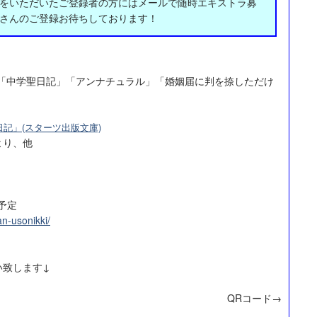
をいただいたご登録者の方にはメールで随時エキストラ募
さんのご登録お待ちしております！
マ「中学聖日記」「アンナチュラル」「婚姻届に判を捺しただけ
記」(スターツ出版文庫)
より、他
予定
n-usonikki/
い致します↓
QRコード→