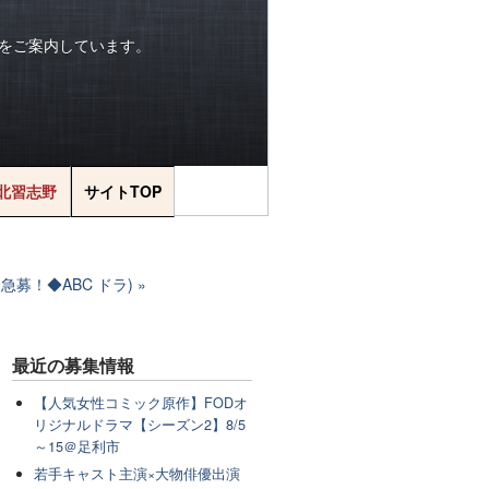
をご案内しています。
北習志野
サイトTOP
急募！◆ABC ドラ)
最近の
募集情報
【人気女性コミック原作】FODオ
リジナルドラマ【シーズン2】8/5
～15＠足利市
若手キャスト主演×大物俳優出演