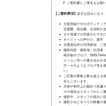
ご誓約書にご署名をお願
【ご誓約事項】
必ずお読みになり
大変恐縮ですがボランティ
交通費、宿泊費、出演料の
ロケ現場での写真やビデオ
キャストへの声かけ、握手
当選者以外の代理参加、ご
撮影内容・撮影地・出演者
掲示板やブログ、SNS(Twitt
クション等への書き込みを
万一そのようなブログ等を
い。
ご応募が募集人数を超える
合もございます。
天候や制作上の都合で急遽
その場合はスタッフからご
撮影中、スタッフの指示に
撮影されたすべての映像の