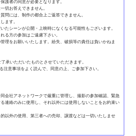
、保護者の同意が必要となります。
は一切お答えできません。
る質問には、制作の都合上ご返答できません。
たします。
だいたシーンが公開・上映時になくなる可能性もございます。
される方の参加はご遠慮下さい。
の管理をお願いいたします。紛失、破損等の責任は負いかねま
ご了承いただいたものとさせていただきます。
する注意事項をよく読んで、同意の上、ご参加下さい。
合同会社アネットワークで厳重に管理し、撮影の参加確認、緊急
する連絡のみに使用し、それ以外には使用しないことをお約束い
目的以外の使用、第三者への売却、譲渡などは一切いたしませ