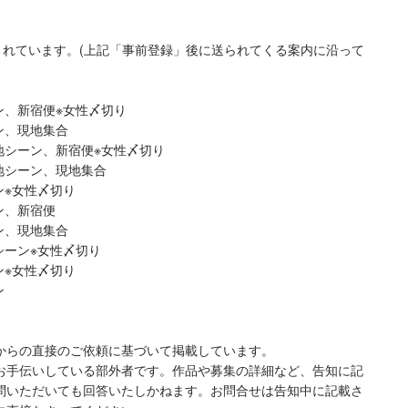
されています。(上記「事前登録」後に送られてくる案内に沿って
ン、新宿便※女性〆切り
ン、現地集合
園地シーン、新宿便※女性〆切り
園地シーン、現地集合
ン※女性〆切り
ン、新宿便
ン、現地集合
シーン※女性〆切り
ン※女性〆切り
ン
からの直接のご依頼に基づいて掲載しています。
お手伝いしている部外者です。作品や募集の詳細など、告知に記
問いただいても回答いたしかねます。お問合せは告知中に記載さ