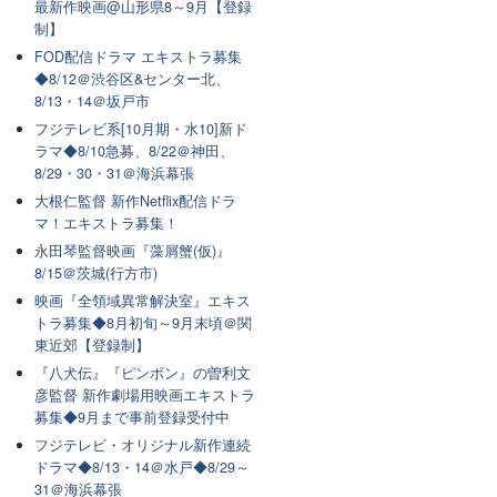
最新作映画@山形県8～9月【登録
制】
FOD配信ドラマ エキストラ募集
◆8/12＠渋谷区&センター北、
8/13・14＠坂戸市
フジテレビ系[10月期・水10]新ド
ラマ◆8/10急募、8/22＠神田、
8/29・30・31＠海浜幕張
大根仁監督 新作Netflix配信ドラ
マ！エキストラ募集！
永田琴監督映画『藻屑蟹(仮)』
8/15＠茨城(行方市)
映画『全領域異常解決室』エキス
トラ募集◆8月初旬～9月末頃＠関
東近郊【登録制】
『八犬伝』『ピンポン』の曽利文
彦監督 新作劇場用映画エキストラ
募集◆9月まで事前登録受付中
フジテレビ・オリジナル新作連続
ドラマ◆8/13・14＠水戸◆8/29～
31＠海浜幕張