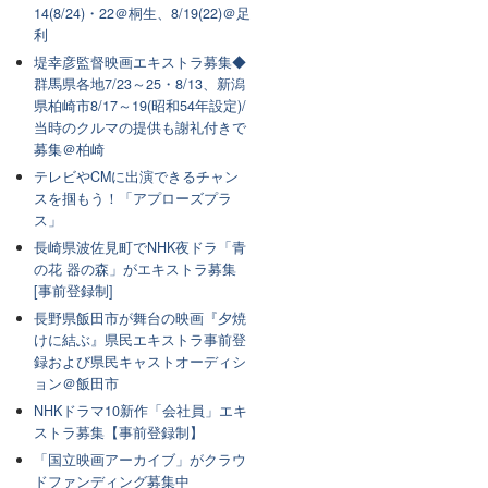
14(8/24)・22＠桐生、8/19(22)＠足
利
堤幸彦監督映画エキストラ募集◆
群馬県各地7/23～25・8/13、新潟
県柏崎市8/17～19(昭和54年設定)/
当時のクルマの提供も謝礼付きで
募集＠柏崎
テレビやCMに出演できるチャン
スを掴もう！「アプローズプラ
ス」
長崎県波佐見町でNHK夜ドラ「青
の花 器の森」がエキストラ募集
[事前登録制]
長野県飯田市が舞台の映画『夕焼
けに結ぶ』県民エキストラ事前登
録および県民キャストオーディシ
ョン＠飯田市
NHKドラマ10新作「会社員」エキ
ストラ募集【事前登録制】
「国立映画アーカイブ」がクラウ
ドファンディング募集中