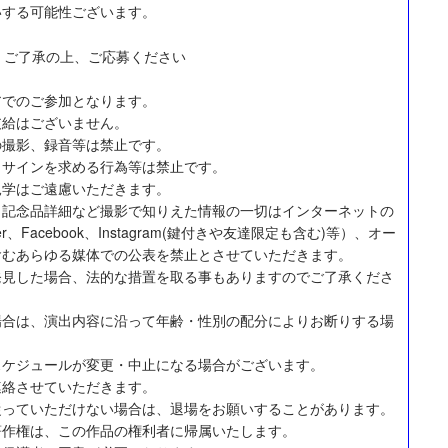
いする可能性ございます。
、ご了承の上、ご応募ください
アでのご参加となります。
支給はございません。
の撮影、録音等は禁止です。
、サインを求める行為等は禁止です。
見学はご遠慮いただきます。
・記念品詳細など撮影で知りえた情報の一切はインターネットの
er、Facebook、Instagram(鍵付きや友達限定も含む)等）、オー
含むあらゆる媒体での公表を禁止とさせていただきます。
発見した場合、法的な措置を取る事もありますのでご了承くださ
場合は、演出内容に沿って年齢・性別の配分によりお断りする場
スケジュールが変更・中止になる場合がございます。
連絡させていただきます。
従っていただけない場合は、退場をお願いすることがあります。
著作権は、この作品の権利者に帰属いたします。