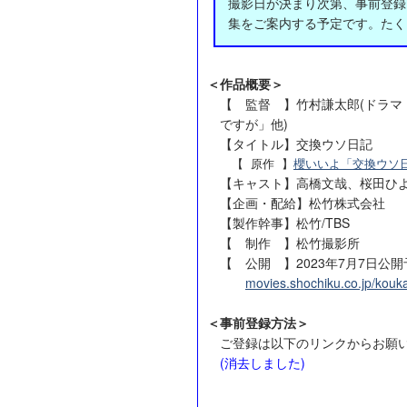
撮影日が決まり次第、事前登録
集をご案内する予定です。たく
＜作品概要＞
【 監督 】竹村謙太郎(ドラ
ですが」他)
【タイトル】交換ウソ日記
【 原作 】
櫻いいよ「交換ウソ日
【キャスト】高橋文哉、桜田ひ
【企画・配給】松竹株式会社
【製作幹事】松竹/TBS
【 制作 】松竹撮影所
【 公開 】2023年7月7日公開
movies.shochiku.co.jp/kouka
＜事前登録方法＞
ご登録は以下のリンクからお願
(消去しました)