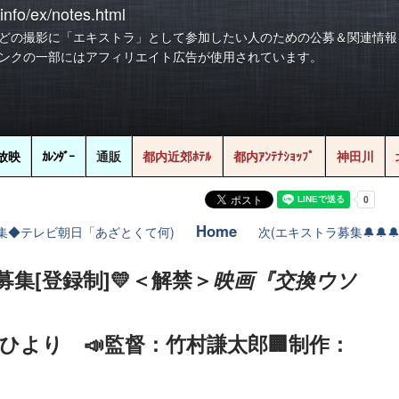
info/ex/notes.html
どの撮影に「エキストラ」として参加したい人のための公募＆関連情報
ンクの一部にはアフィリエイト広告が使用されています。
放映
ｶﾚﾝﾀﾞｰ
通販
都内近郊ﾎﾃﾙ
都内ｱﾝﾃﾅｼｮｯﾌﾟ
神田川
Home
集◆テレビ朝日「あざとくて何)
次(エキストラ募集🔔🔔
募集[登録制]💛＜解禁＞
映画『交換ウソ
ひより 📣監督：竹村謙太郎🏢制作：