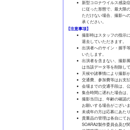
新型コロナウイルス感染症
に従った形態で、最大限
ただけない場合、撮影へ
承ください。
【注意事項】
撮影時はスタッフの指示
退去していただきます。
出演者へのサイン・握手
いたします。
出演者を含まない、撮影
は当該データ等を削除し
天候や諸事情により撮影
交通費、参加費等はお支
会場までの交通手段は、
集合時間に遅れた場合は
撮影当日は、年齢の確認
お願いする場合がござい
未成年の方は応募にあた
貴重品の管理は各自にて
SOARA2製作委員会及