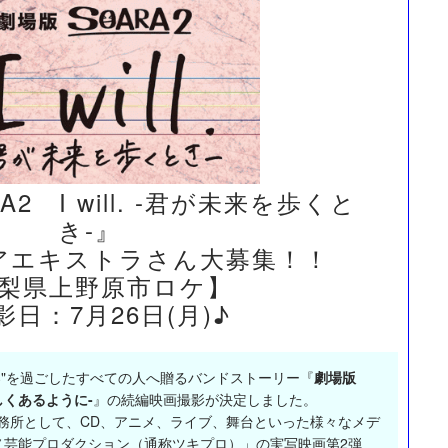
2 I will. -君が未来を歩くと
き-』
アエキストラさん大募集！！
梨県上野原市ロケ】
影日：7月26日(月)♪
青春"を過ごしたすべての人へ贈るバンドストーリー『
劇場版
君らしくあるように-
』の続編映画撮影が決定しました。
事務所として、CD、アニメ、ライブ、舞台といった様々なメデ
ノ芸能プロダクション（通称ツキプロ）」の実写映画第2弾