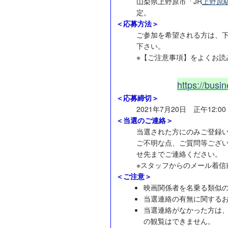
山梨県上野原市「JR
上野原
定。
＜応募方法＞
ご参加を希望される方は、
下さい。
※【ご注意事項】をよくお読
https://bus
＜応募締切＞
2021年7月20日 正午12:00
＜当選のご連絡＞
当選された方にのみご登録
ご不明な点、ご質問等ござ
せ先までご連絡ください。
※スタッフからのメール着信
＜ご注意＞
映画関係者を名乗る類似
当選連絡の有無に関する
当選連絡がなかった方は
の観覧はできません。