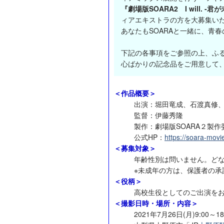
『劇場版SOARA2 I will. -
ィアエキストラの方を大募集い
あなたもSOARAと一緒に、青
下記の各事項をご参照の上、ふ
心ばかりの記念品をご用意して
＜作品概要＞
出演：堀田竜成、石渡真修
監督：伊藤秀隆
製作：劇場版SOARA２製作
公式HP：
https://soara-movi
＜募集対象＞
年齢性別は問いません。ど
※未成年の方は、保護者の承
＜役柄＞
高校生役としてのご出演を
＜撮影日時・場所・内容＞
2021年7月26日(月)9:00～18