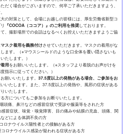
いただく場合がございますので、何卒ご了承いただきますよう、
す。
拡大の対策として、会場にお越しの皆様には、厚生労働省新型コ
プリ
『COCOA（ココア）』のご利用を推奨
しております。
して、撮影場所での会話はなるべくお控えいただきますようご協
に
マスク着用を義務付け
させていただきます。マスクの着用がな
たします。（※マウスシールドのような口全体を覆い隠さないも
りいたします。）
ご着用
をお願いいたします。（※スタッフより着脱のお声がけを
都度指示に従ってください。）
をお願いいたします。
37.5度以上の発熱がある場合、ご参加をお
いいたします。また、37.5度以上の発熱や、風邪の症状がある
断りいたします。
する方についてもご参加をお断りいたします。
咳、咽頭痛、鼻汁などの感冒症状で受診や服薬等をされた方
どの感冒症状、味覚・嗅覚障害、目の痛みや結膜の充血、頭痛、関
気などによる体調不良の方
新型コロナウイルス陽性者との接触がある方
新型コロナウイルス感染が疑われる症状がある方