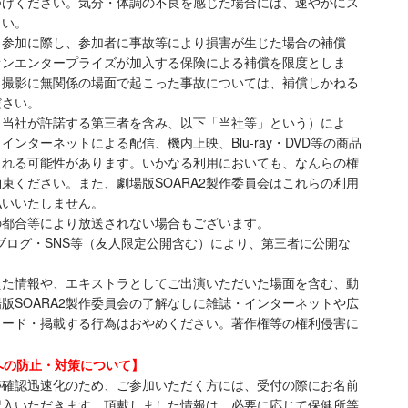
つけください。気分・体調の不良を感じた場合には、速やかにス
さい。
ラ参加に際し、参加者に事故等により損害が生じた場合の補償
オンエンタープライズが加入する保険による補償を限度としま
、撮影に無関係の場面で起こった事故については、補償しかねる
ださい。
（当社が許諾する第三者を含み、以下「当社等」という）によ
ンターネットによる配信、機内上映、Blu-ray・DVD等の商品
される可能性があります。いかなる利用においても、なんらの権
束ください。また、劇場版SOARA2製作委員会はこれらの利用
払いいたしません。
の都合等により放送されない場合もございます。
ブログ・SNS等（友人限定公開含む）により、第三者に公開な
えた情報や、エキストラとしてご出演いただいた場面を含む、動
版SOARA2製作委員会の了解なしに雑誌・インターネットや広
ロード・掲載する行為はおやめください。著作権等の権利侵害に
への防止・対策について】
跡確認迅速化のため、ご参加いただく方には、受付の際にお名前
記入いただきます。頂戴しました情報は、必要に応じて保健所等