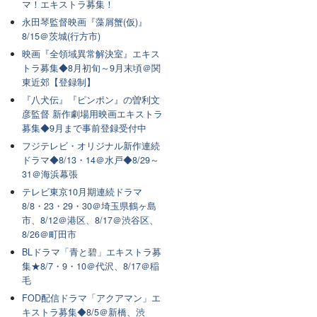
マ！エキストラ募集！
永田琴監督映画『藻屑蟹(仮)』
8/15＠茨城(行方市)
映画『全領域異常解決室』エキス
トラ募集◆8月初旬～9月末頃＠関
東近郊【登録制】
『八犬伝』『ピンポン』の曽利文
彦監督 新作劇場用映画エキストラ
募集◆9月まで事前登録受付中
フジテレビ・オリジナル新作連続
ドラマ◆8/13・14＠水戸◆8/29～
31＠海浜幕張
テレビ東京10月期連続ドラマ
8/8・23・29・30＠埼玉県鶴ヶ島
市、8/12＠港区、8/17＠渋谷区、
8/26＠町田市
BLドラマ「青と碧」エキストラ募
集★8/7・9・10＠代沢、8/17＠稲
毛
FOD配信ドラマ「アクアマン」エ
キストラ募集◆8/5＠新橋、渋