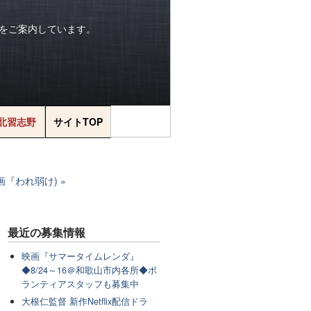
をご案内しています。
北習志野
サイトTOP
画『われ弱け)
最近の
募集情報
映画『サマータイムレンダ』
◆8/24～16＠和歌山市内各所◆ボ
ランティアスタッフも募集中
大根仁監督 新作Netflix配信ドラ