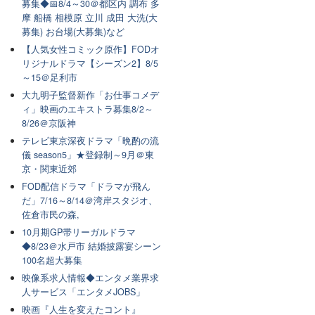
募集◆📅8/4～30＠都区内 調布 多
摩 船橋 相模原 立川 成田 大洗(大
募集) お台場(大募集)など
【人気女性コミック原作】FODオ
リジナルドラマ【シーズン2】8/5
～15＠足利市
大九明子監督新作「お仕事コメデ
ィ」映画のエキストラ募集8/2～
8/26＠京阪神
テレビ東京深夜ドラマ「晩酌の流
儀 season5」★登録制～9月＠東
京・関東近郊
FOD配信ドラマ「ドラマが飛ん
だ」7/16～8/14＠湾岸スタジオ、
佐倉市民の森,
10月期GP帯リーガルドラマ
◆8/23＠水戸市 結婚披露宴シーン
100名超大募集
映像系求人情報◆エンタメ業界求
人サービス「エンタメJOBS」
映画『人生を変えたコント』