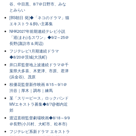
谷、中目黒、8/7＠日野市、みな
とみらい
[BS朝日 発]◆「ネコのドラマ」猫
エキストラ＆飼い主募集
NHK2027年前期連続テレビ小説
「巡(まわ)るスワン」◆9/2～25＠
長野(諏訪市＆周辺)
フジテレビ1月期連続ドラマ
◆8/20＠茨城(大洗町)
井口昇監督地上波連続ドラマ＠千
葉県大多喜、木更津、市原、君津
(浜金谷)、茂原
枝優花監督新作映画 8/15～9/1＠
渋谷｜厚木｜調布｜練馬
某「スリーピース」ロックバンド
MVエキストラ募集◆8/7@都内近
郊
渡辺直樹監督劇場映画◆8/18～9/9
＠長野(小川村、大町市、松本市)
フジテレビ系新ドラマ エキストラ