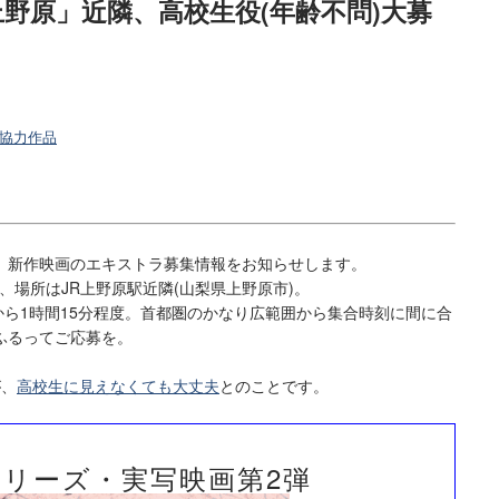
「上野原」近隣、高校生役(年齢不問)大募
協力作品
新作映画のエキストラ募集情報をお知らせします。
、場所はJR上野原駅近隣(山梨県上野原市)。
ら1時間15分程度。首都圏のかなり広範囲から集合時刻に間に合
ふるってご応募を。
が、
高校生に見えなくても大丈夫
とのことです。
Eシリーズ・実写映画第2弾