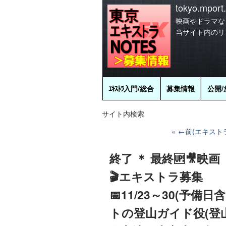
tokyo.mport.
映画やドラマな
当サイト内のリ
ｴｷｽﾄﾗ
入門/総合
募集情報
公開/
サイト内検索
←前(エキストラ
終了 ＊ 最終🆙🎥
🎬エキストラ募集
📅11/23～30(予
トの登山ガイド役(登