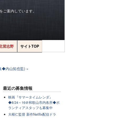
をご案内しています。
北習志野
サイトTOP
募集◆内山拓也監)
最近の
募集情報
映画『サマータイムレンダ』
◆8/24～16＠和歌山市内各所◆ボ
ランティアスタッフも募集中
大根仁監督 新作Netflix配信ドラ