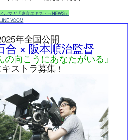
メルマガ「東京エキストラNEWS」
LINE VOOM
2025年全国公開
合 × 阪本順治監督
んの向こうにあなたがいる』
エキストラ募集
！