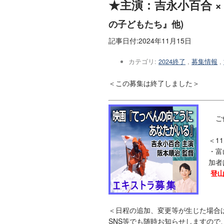
★主演：吉永小百合 ×
の子どもたち』他)
記事日付:
2024年11月15日
カテゴリ:
2024終了
,
募集情報
,
＜この募集は終了しました＞
ご依
＜1
・富
加者
登山
＜日程の追加、変更等が生じた場合
SNS等でも随時お知らせしますので