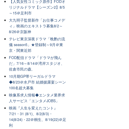
【人気女性コミック原作】FODオ
リジナルドラマ【シーズン2】8/5
～15＠足利市
大九明子監督新作「お仕事コメデ
ィ」映画のエキストラ募集8/2～
8/26＠京阪神
テレビ東京深夜ドラマ「晩酌の流
儀 season5」★登録制～9月＠東
京・関東近郊
FOD配信ドラマ「ドラマが飛ん
だ」7/16～8/14＠湾岸スタジオ、
佐倉市民の森,
10月期GP帯リーガルドラマ
◆8/23＠水戸市 結婚披露宴シーン
100名超大募集
映像系求人情報◆エンタメ業界求
人サービス「エンタメJOBS」
映画『人生を変えたコント』
7/21・31 (8/1)、8/2(8/3)・
14(8/24)・22＠桐生、8/19(22)＠足
利