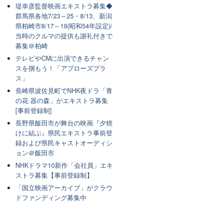
堤幸彦監督映画エキストラ募集◆
群馬県各地7/23～25・8/13、新潟
県柏崎市8/17～19(昭和54年設定)/
当時のクルマの提供も謝礼付きで
募集＠柏崎
テレビやCMに出演できるチャン
スを掴もう！「アプローズプラ
ス」
長崎県波佐見町でNHK夜ドラ「青
の花 器の森」がエキストラ募集
[事前登録制]
長野県飯田市が舞台の映画『夕焼
けに結ぶ』県民エキストラ事前登
録および県民キャストオーディシ
ョン＠飯田市
NHKドラマ10新作「会社員」エキ
ストラ募集【事前登録制】
「国立映画アーカイブ」がクラウ
ドファンディング募集中