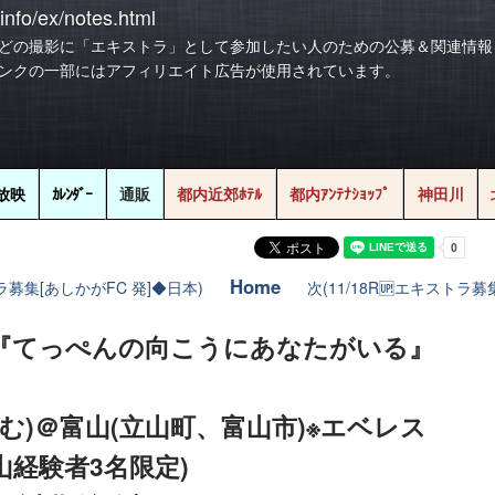
info/ex/notes.html
どの撮影に「エキストラ」として参加したい人のための公募＆関連情報
ンクの一部にはアフィリエイト広告が使用されています。
放映
ｶﾚﾝﾀﾞｰ
通販
都内近郊ﾎﾃﾙ
都内ｱﾝﾃﾅｼｮｯﾌﾟ
神田川
Home
募集[あしかがFC 発]◆日本)
次(11/18R🆙エキストラ
映画『てっぺんの向こうにあなたがいる』
備日含む)＠富山(立山町、富山市)※エベレス
山経験者3名限定)