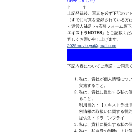
(消去しました)
↑ ↑
上記登録後、写真を必ず下記のア
（すでに写真を登録されている方
＜運営人補足＞※応募フォーム最
エキストラNOTES
」とご記載くだ
宜しくお願い申し上げます。
2025movie.ys@gmail.com
下記内容についてご承諾・ご同意
私は、貴社が個人情報につ
実施すること。
私は、貴社に提出する私の
ること。
利用目的：【エキストラ出
密情報の取扱いに関する誓
提供先：ドラゴンフライ
私は、貴社に提出する私の
私は、私自身の判断により