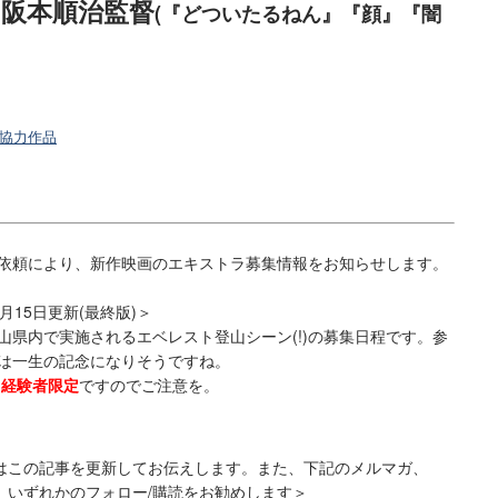
 阪本順治監督
(『どついたるねん』『顔』『闇
協力作品
頼により、新作映画のエキストラ募集情報をお知らせします。
1月15日更新(最終版)＞
山県内で実施されるエベレスト登山シーン(!)の募集日程です。参
は一生の記念になりそうですね。
経験者限定
ですのでご注意を。
はこの記事を更新してお伝えします。また、下記のメルマガ、
、いずれかのフォロー/購読をお勧めします＞