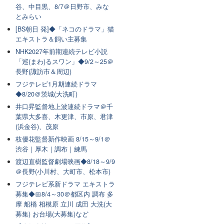
谷、中目黒、8/7＠日野市、みな
とみらい
[BS朝日 発]◆「ネコのドラマ」猫
エキストラ＆飼い主募集
NHK2027年前期連続テレビ小説
「巡(まわ)るスワン」◆9/2～25＠
長野(諏訪市＆周辺)
フジテレビ1月期連続ドラマ
◆8/20＠茨城(大洗町)
井口昇監督地上波連続ドラマ＠千
葉県大多喜、木更津、市原、君津
(浜金谷)、茂原
枝優花監督新作映画 8/15～9/1＠
渋谷｜厚木｜調布｜練馬
渡辺直樹監督劇場映画◆8/18～9/9
＠長野(小川村、大町市、松本市)
フジテレビ系新ドラマ エキストラ
募集◆📅8/4～30＠都区内 調布 多
摩 船橋 相模原 立川 成田 大洗(大
募集) お台場(大募集)など