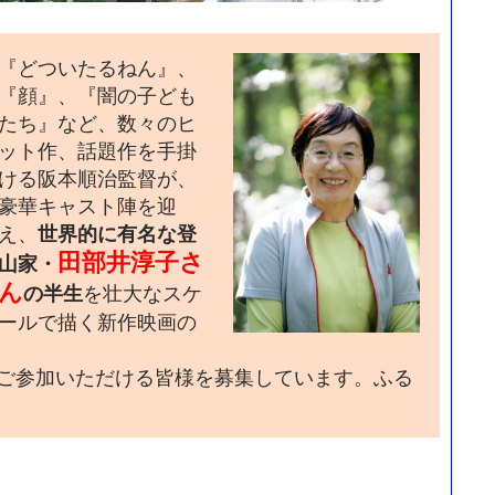
『どついたるねん』、
『顔』、『闇の子ども
たち』など、数々のヒ
ット作、話題作を手掛
ける阪本順治監督が、
豪華キャスト陣を迎
え、
世界的に有名な登
田部井淳子さ
山家・
ん
を壮大なスケ
の半生
ールで描く新作映画の
ご参加いただける皆様を募集しています。ふる