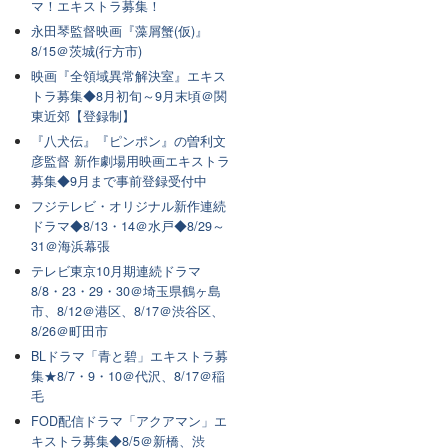
マ！エキストラ募集！
永田琴監督映画『藻屑蟹(仮)』
8/15＠茨城(行方市)
映画『全領域異常解決室』エキス
トラ募集◆8月初旬～9月末頃＠関
東近郊【登録制】
『八犬伝』『ピンポン』の曽利文
彦監督 新作劇場用映画エキストラ
募集◆9月まで事前登録受付中
フジテレビ・オリジナル新作連続
ドラマ◆8/13・14＠水戸◆8/29～
31＠海浜幕張
テレビ東京10月期連続ドラマ
8/8・23・29・30＠埼玉県鶴ヶ島
市、8/12＠港区、8/17＠渋谷区、
8/26＠町田市
BLドラマ「青と碧」エキストラ募
集★8/7・9・10＠代沢、8/17＠稲
毛
FOD配信ドラマ「アクアマン」エ
キストラ募集◆8/5＠新橋、渋