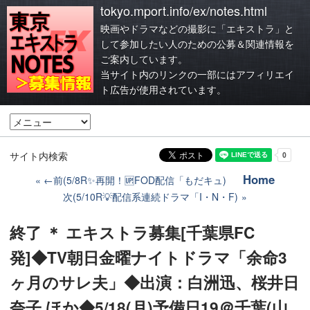
tokyo.mport.info/ex/notes.html
映画やドラマなどの撮影に「エキストラ」と
して参加したい人のための公募＆関連情報を
ご案内しています。
当サイト内のリンクの一部にはアフィリエイ
ト広告が使用されています。
サイト内検索
Home
←前(5/8R✨️再開！🆙FOD配信「もだキュ)
次(5/10R💡配信系連続ドラマ「I・N・F)
終了 ＊ エキストラ募集[千葉県FC
発]◆TV朝日金曜ナイトドラマ「余命3
ヶ月のサレ夫」◆出演：白洲迅、桜井日
奈子 ほか◆5/18(月)予備日19＠千葉(山