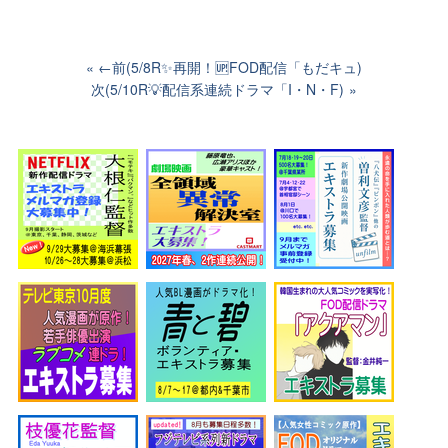
←前(5/8R✨️再開！🆙FOD配信「もだキュ)
次(5/10R💡配信系連続ドラマ「I・N・F)