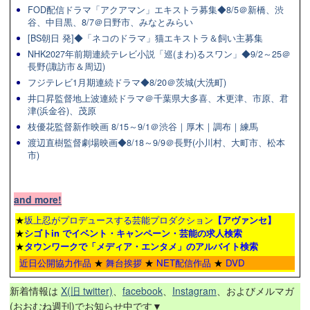
FOD配信ドラマ「アクアマン」エキストラ募集◆8/5＠新橋、渋
谷、中目黒、8/7＠日野市、みなとみらい
[BS朝日 発]◆「ネコのドラマ」猫エキストラ＆飼い主募集
NHK2027年前期連続テレビ小説「巡(まわ)るスワン」◆9/2～25＠
長野(諏訪市＆周辺)
フジテレビ1月期連続ドラマ◆8/20＠茨城(大洗町)
井口昇監督地上波連続ドラマ＠千葉県大多喜、木更津、市原、君
津(浜金谷)、茂原
枝優花監督新作映画 8/15～9/1＠渋谷｜厚木｜調布｜練馬
渡辺直樹監督劇場映画◆8/18～9/9＠長野(小川村、大町市、松本
市)
and more!
★
坂上忍がプロデュースする芸能プロダクション
【アヴァンセ】
★
シゴトin でイベント・キャンペーン・芸能の求人検索
★
タウンワーク
で「メディア・エンタメ」のアルバイト検索
近日公開協力作品
★
舞台挨拶
★
NET配信作品
★
DVD
新着情報は
X(旧 twitter)
、
facebook
、
Instagram
、およびメルマガ
(おおむね週刊)でお知らせ中です▼