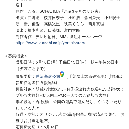
送中
原作 - こる、SORAJIMA『余命3ヶ月のサレ夫』
出演：白洲迅 桜井日奈子 庄司浩 森日菜美 小野晄士
朗 新川優愛 高橋光臣 映美くらら 筒井真理
演出：根本和政、日暮謙、宮岡太郎
制作著作 - テレビ朝日、MMJ 番組ホームページ：
https://www.tv-asahi.co.jp/yomeisareo/
＜募集概要＞
撮影日時：5月18日(月) 予備日19日(火) 朝～午後の日中
（夕方ごろまで）
撮影場所：
蓮沼海浜公園
（千葉県山武市蓮沼ホ）(詳細は
参加決定者に直接連絡)
募集対象：明確な指定なし※お子様連れ大歓迎※ご夫婦やカッ
プルも大歓迎※友人同士やお一人でのご参加も大歓迎
季節設定：春 役柄：公園の遊具で遊んだり、くつろいだり
している人々
待遇・謝礼：オリジナル記念品を贈呈。朝食済みで集合、お
昼はお弁当を配布。
応募締め切り：5月14日