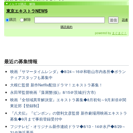
メルマガ購読・解除
東京エキストラNEWS
購読
解除
読者
購読規約
powered by
まぐまぐ！
最近の
募集情報
映画『サマータイムレンダ』◆8/24～16＠和歌山市内各所◆ボラン
ティアスタッフも募集中
大根仁監督 新作Netflix配信ドラマ！エキストラ募集！
永田琴監督映画『藻屑蟹(仮)』8/15＠茨城(行方市)
映画『全領域異常解決室』エキストラ募集◆8月初旬～9月末頃＠関
東近郊【登録制】
『八犬伝』『ピンポン』の曽利文彦監督 新作劇場用映画エキストラ
募集◆9月まで事前登録受付中
フジテレビ・オリジナル新作連続ドラマ◆8/13・14＠水戸◆8/29～
31＠海浜幕張