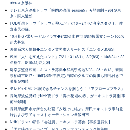
8/26＠京阪神
テレビ東京深夜ドラマ「晩酌の流儀 season5」★登録制～9月＠東
京・関東近郊
FOD配信ドラマ「ドラマが飛んだ」7/16～8/14＠湾岸スタジオ、佐
倉市民の森,
10月期GP帯リーガルドラマ◆8/23＠水戸市 結婚披露宴シーン100名
超大募集
映像系求人情報◆エンタメ業界求人サービス「エンタメJOBS」
映画『人生を変えたコント』7/21・31 (8/1)、8/2(8/3)・14(8/24)・22
＠桐生、8/19(22)＠足利
堤幸彦監督映画エキストラ募集◆群馬県各地7/23～25・8/13、新潟
県柏崎市8/17～19(昭和54年設定)/当時のクルマの提供も謝礼付きで
募集＠柏崎
テレビやCMに出演できるチャンスを掴もう！「アプローズプラス」
長崎県波佐見町でNHK夜ドラ「青の花 器の森」がエキストラ募集[事
前登録制]
長野県飯田市が舞台の映画『夕焼けに結ぶ』県民エキストラ事前登
録および県民キャストオーディション＠飯田市
NHKドラマ10新作「会社員」エキストラ募集【事前登録制】
「国立映画アーカイブ」がクラウドファンディング募集中