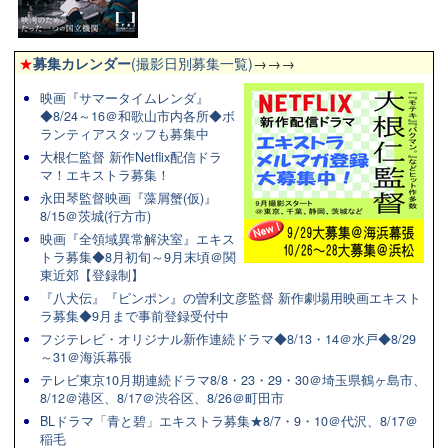
★
募集カレンダー
(撮影日別募集一覧)
→→→
映画『サマータイムレンダ』
◆8/24～16＠和歌山市内各所◆ボ
ランティアスタッフも募集中
大根仁監督 新作Netflix配信ドラ
マ！エキストラ募集！
永田琴監督映画『藻屑蟹(仮)』
8/15＠茨城(行方市)
映画『全領域異常解決室』エキス
トラ募集◆8月初旬～9月末頃＠関
東近郊【登録制】
『八犬伝』『ピンポン』の曽利文彦監督 新作劇場用映画エキスト
ラ募集◆9月まで事前登録受付中
フジテレビ・オリジナル新作連続ドラマ◆8/13・14＠水戸◆8/29
～31＠海浜幕張
テレビ東京10月期連続ドラマ8/8・23・29・30＠埼玉県鶴ヶ島市、
8/12＠港区、8/17＠渋谷区、8/26＠町田市
BLドラマ「青と碧」エキストラ募集★8/7・9・10＠代沢、8/17＠
稲毛