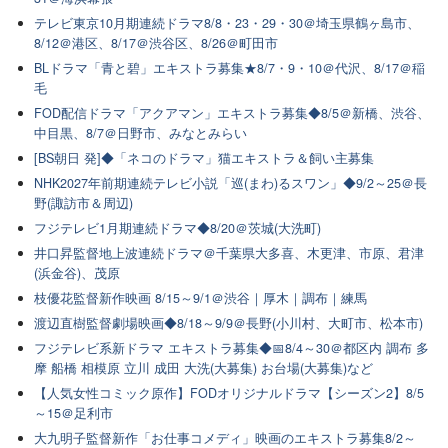
テレビ東京10月期連続ドラマ8/8・23・29・30＠埼玉県鶴ヶ島市、
8/12＠港区、8/17＠渋谷区、8/26＠町田市
BLドラマ「青と碧」エキストラ募集★8/7・9・10＠代沢、8/17＠稲
毛
FOD配信ドラマ「アクアマン」エキストラ募集◆8/5＠新橋、渋谷、
中目黒、8/7＠日野市、みなとみらい
[BS朝日 発]◆「ネコのドラマ」猫エキストラ＆飼い主募集
NHK2027年前期連続テレビ小説「巡(まわ)るスワン」◆9/2～25＠長
野(諏訪市＆周辺)
フジテレビ1月期連続ドラマ◆8/20＠茨城(大洗町)
井口昇監督地上波連続ドラマ＠千葉県大多喜、木更津、市原、君津
(浜金谷)、茂原
枝優花監督新作映画 8/15～9/1＠渋谷｜厚木｜調布｜練馬
渡辺直樹監督劇場映画◆8/18～9/9＠長野(小川村、大町市、松本市)
フジテレビ系新ドラマ エキストラ募集◆📅8/4～30＠都区内 調布 多
摩 船橋 相模原 立川 成田 大洗(大募集) お台場(大募集)など
【人気女性コミック原作】FODオリジナルドラマ【シーズン2】8/5
～15＠足利市
大九明子監督新作「お仕事コメディ」映画のエキストラ募集8/2～