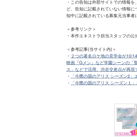
・この告知は外部サイトでの情報を
ど、告知に記載されていない情報に
知中に記載されている募集元当事者
＜参考リンク＞
・本作エキストラ担当スタッフの公式 X(t
＜参考記事(当サイト内)＞
・
２つの著名ロケ地の見学会が10/1
映画『Gメン』など学園シーンの「聖
ス」などで活用、渋谷交差点が再現
・
「今際の国のアリス シーズン2」
・
「今際の国のアリス シーズン１