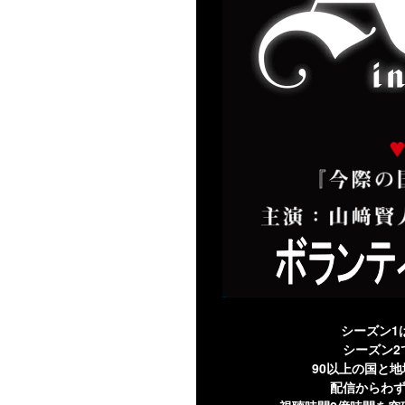
シーズン1
シーズン2
90以上の国と地
配信からわず