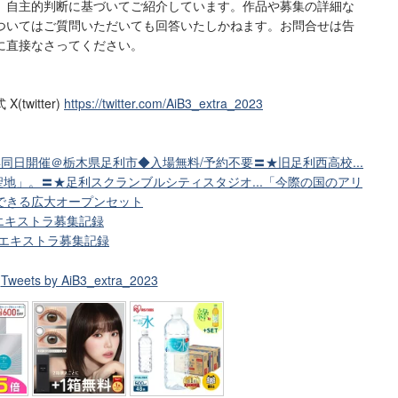
、自主的判断に基づいてご紹介しています。作品や募集の詳細な
ついてはご質問いただいても回答いたしかねます。お問合せは告
に直接なさってください。
witter)
https://twitter.com/AiB3_extra_2023
4同日開催＠栃木県足利市◆入場無料/予約不要〓★旧足利西高校...
地」。〓★足利スクランブルシティスタジオ...「今際の国のアリ
できる広大オープンセット
エキストラ募集記録
」エキストラ募集記録
Tweets by AiB3_extra_2023