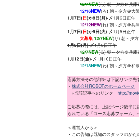
12/7NEW
(ら) 朝～夕方＠兵
12/16NEW
(ろ) 朝～夕方＠大
1月7日(
日
)か8日(月)
-〆1月6日正
12/12NEW
(れ) 朝～夕方＠兵
1月7日(
日
)か9日(火)
-〆1月5日正
大募集
12/7NEW
(り) 朝～夕
1月8日(月)
-〆1月6日正午
12/7NEW
(る) 朝～夕方＠兵
1月12日(金)
-〆1月10日正午
12/18NEW
(わ) 朝～夕方＠和
応募方法その他詳細は下記リンク先
・
株式会社ROBOTのホームページ
※当該記事へのリンク
http://mov
ご応募の際には、上記ページ後半に
られている「コース応募フォーム」
＜運営人から＞
・この告知は既知のスタッフのかた