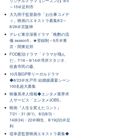
リジナルドラマ【シーズン2】8/5
～15＠足利市
大九明子監督新作「お仕事コメデ
ィ」映画のエキストラ募集8/2～
8/26＠京阪神
テレビ東京深夜ドラマ「晩酌の流
儀 season5」★登録制～9月＠東
京・関東近郊
FOD配信ドラマ「ドラマが飛ん
だ」7/16～8/14＠湾岸スタジオ、
佐倉市民の森,
10月期GP帯リーガルドラマ
◆8/23＠水戸市 結婚披露宴シーン
100名超大募集
映像系求人情報◆エンタメ業界求
人サービス「エンタメJOBS」
映画『人生を変えたコント』
7/21・31 (8/1)、8/2(8/3)・
14(8/24)・22＠桐生、8/19(22)＠足
利
堤幸彦監督映画エキストラ募集◆