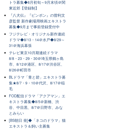
トラ募集◆8月初旬～9月末頃＠関
東近郊【登録制】
『八犬伝』『ピンポン』の曽利文
彦監督 新作劇場用映画エキストラ
募集◆9月まで事前登録受付中
フジテレビ・オリジナル新作連続
ドラマ◆8/13・14＠水戸◆8/29～
31＠海浜幕張
テレビ東京10月期連続ドラマ
8/8・23・29・30＠埼玉県鶴ヶ島
市、8/12＠港区、8/17＠渋谷区、
8/26＠町田市
BLドラマ「青と碧」エキストラ募
集★8/7・9・10＠代沢、8/17＠稲
毛
FOD配信ドラマ「アクアマン」エ
キストラ募集◆8/5＠新橋、渋
谷、中目黒、8/7＠日野市、みな
とみらい
[BS朝日 発]◆「ネコのドラマ」猫
エキストラ＆飼い主募集