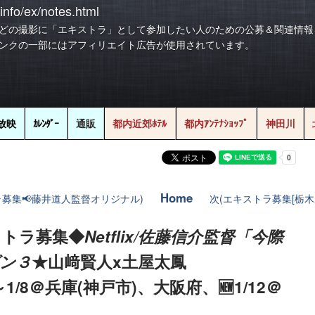
info/ex/notes.html
どの撮影に「エキストラ」として参加したい人のための公募＆関連情報
ンクの一部にはアフィリエイト広告が使用されています。
放映
ｶﾚﾝﾀﾞｰ
通販
都内近郊ﾎﾃﾙ
都内ｱﾝﾃﾅｼｮｯﾌﾟ
神田川
Home
ラ募集📢藤井道人監督オリジナル)
次(エキストラ募集[栃木県
キストラ募集◆
Netflix/佐藤信介監督「今際
ン３
★山﨑賢人x土屋太鳳
1/8＠兵庫(神戸市)、大阪府、🆕1/12＠