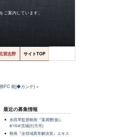
をご案内しています。
北習志野
サイトTOP
FC 発]◆カンテ)
最近の
募集情報
永田琴監督映画『藻屑蟹(仮)』
8/15＠茨城(行方市)
映画『全領域異常解決室』エキス