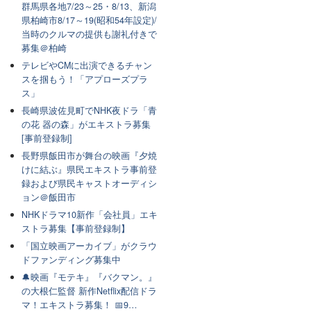
群馬県各地7/23～25・8/13、新潟
県柏崎市8/17～19(昭和54年設定)/
当時のクルマの提供も謝礼付きで
募集＠柏崎
テレビやCMに出演できるチャン
スを掴もう！「アプローズプラ
ス」
長崎県波佐見町でNHK夜ドラ「青
の花 器の森」がエキストラ募集
[事前登録制]
長野県飯田市が舞台の映画『夕焼
けに結ぶ』県民エキストラ事前登
録および県民キャストオーディシ
ョン＠飯田市
NHKドラマ10新作「会社員」エキ
ストラ募集【事前登録制】
「国立映画アーカイブ」がクラウ
ドファンディング募集中
🔔映画『モテキ』『バクマン。』
の大根仁監督 新作Netflix配信ドラ
マ！エキストラ募集！ 📅9…