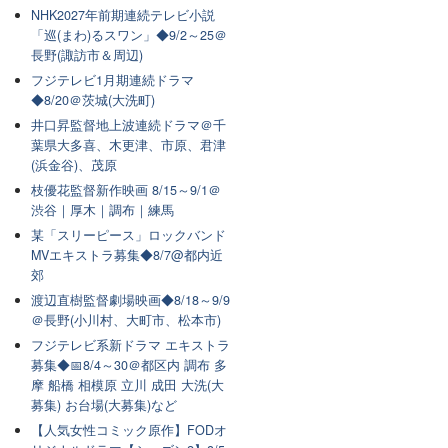
NHK2027年前期連続テレビ小説
「巡(まわ)るスワン」◆9/2～25＠
長野(諏訪市＆周辺)
フジテレビ1月期連続ドラマ
◆8/20＠茨城(大洗町)
井口昇監督地上波連続ドラマ＠千
葉県大多喜、木更津、市原、君津
(浜金谷)、茂原
枝優花監督新作映画 8/15～9/1＠
渋谷｜厚木｜調布｜練馬
某「スリーピース」ロックバンド
MVエキストラ募集◆8/7@都内近
郊
渡辺直樹監督劇場映画◆8/18～9/9
＠長野(小川村、大町市、松本市)
フジテレビ系新ドラマ エキストラ
募集◆📅8/4～30＠都区内 調布 多
摩 船橋 相模原 立川 成田 大洗(大
募集) お台場(大募集)など
【人気女性コミック原作】FODオ