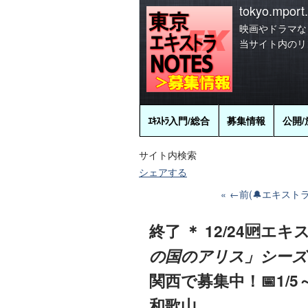
tokyo.mport.
映画やドラマな
当サイト内のリ
ｴｷｽﾄﾗ
入門/総合
募集情報
公開/
サイト内検索
シェアする
←前(🔔エキスト
終了 ＊ 12/24🆙エ
の国のアリス」シーズ
関西で募集中！📅1/5～
和歌山