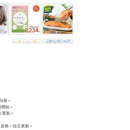
自発＞
力開始＞
主更新＞
を反映＜自主更新＞