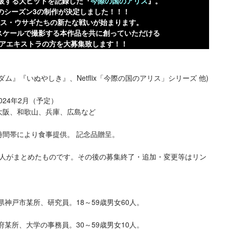
破する大ヒットを記録した『
今際の国のアリス
』。
のシーズン3の制作が決定しました！！！
アリス・ウサギたちの新たな戦いが始まります。
スケールで撮影する本作品を共に創っていただける
アエキストラの方を大募集致します！！
ダム』『いぬやしき』、Netflix「今際の国のアリス」シリーズ 他)
024年2月（予定）
大阪、和歌山、兵庫、広島など
時間帯により食事提供。 記念品贈呈。
人がまとめたものです。その後の募集終了・追加・変更等はリン
庫県神戸市某所、研究員。18～59歳男女60人。
阪府某所、大学の事務員。30～59歳男女10人。