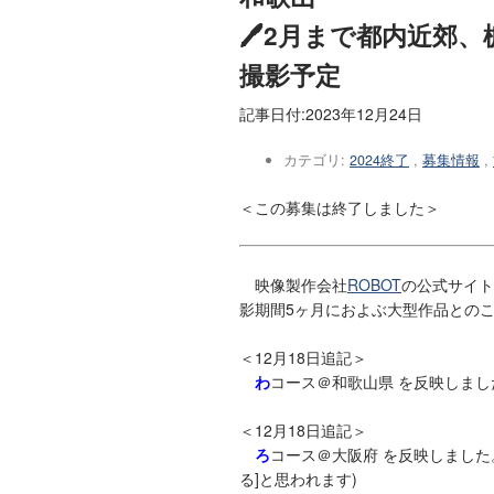
🖊2月まで都内近郊
撮影予定
記事日付:
2023年12月24日
カテゴリ:
2024終了
,
募集情報
,
＜この募集は終了しました＞
映像製作会社
ROBOT
の公式サイト
影期間5ヶ月におよぶ大型作品との
＜12月18日追記＞
わ
コース＠和歌山県 を反映しまし
＜12月18日追記＞
ろ
コース＠大阪府 を反映しました
る]と思われます)