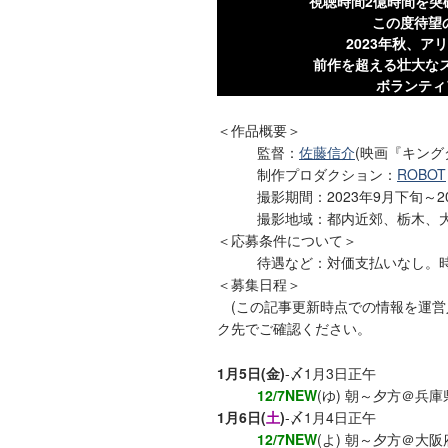
視聴時間2億時間を突
この度待望
2023年秋、
前作を超える壮大な
ボランティ
＜作品概要＞
監督：
佐藤信介
(映画『キング
制作プロダクション：
ROBOT
撮影期間：2023年9月下旬～2
撮影地域：都内近郊、栃木、
＜応募条件について＞
待遇など：対価支払いなし。
＜募集日程＞
(この記事更新時点での情報を運営
ク先でご確認ください。
1月5日(金)
-〆1月3日正午
12/7NEW
(ゆ) 朝～夕方＠兵
1月6日(
土
)
-〆1月4日正午
12/7NEW
(よ) 朝～夕方＠大