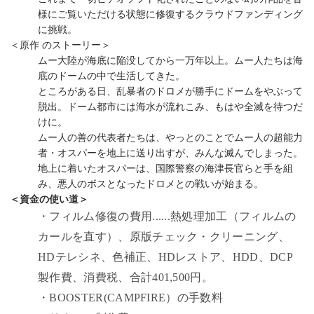
様にご覧いただける状態に修復するクラウドファンディング
に挑戦。
＜原作 のストーリー＞
ムー大陸が海底に陥没してから一万年以上。ムー人たちは海
底のドームの中で生活してきた。
ところがある日、乱暴者のドロメが勝手にドームをやぶって
脱出。ドーム都市には海水が流れこみ、もはや全滅を待つだ
けに。
ムー人の善の代表者たちは、やっとのことでムー人の超能力
者・オスパーを地上に送り出すが、みんな滅んでしまった。
地上に着いたオスパーは、国際警察の海津長官らと手を組
み、悪人のボスとなったドロメとの戦いが始まる。
＜資金の使い道＞
・フィルム修復の費用......熱処理加工（フィルムの
カールを直す）、原版チェック・クリーニング、
HDテレシネ、色補正、HDレストア、HDD、DCP
製作費、消費税、合計401,500円。
・BOOSTER(CAMPFIRE）の手数料