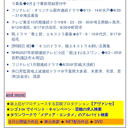
ラ募集◆9月まで事前登録受付中
フジテレビ・オリジナル新作連続ドラマ◆8/13・14＠水戸◆8/29
～31＠海浜幕張
テレビ東京10月期連続ドラマ8/8・23・29・30＠埼玉県鶴ヶ島市、
8/12＠港区、8/17＠渋谷区、8/26＠町田市
BLドラマ「青と碧」エキストラ募集★8/7・9・10＠代沢、8/17＠
稲毛
[BS朝日 発]◆「ネコのドラマ」猫エキストラ＆飼い主募集
NHK2027年前期連続テレビ小説「巡(まわ)るスワン」◆9/2～25＠
長野(諏訪市＆周辺)
フジテレビ1月期連続ドラマ◆8/20＠茨城(大洗町)
井口昇監督地上波連続ドラマ＠千葉県大多喜、木更津、市原、君
津(浜金谷)、茂原
and more!
★
坂上忍がプロデュースする芸能プロダクション
【アヴァンセ】
★
シゴトin でイベント・キャンペーン・芸能の求人検索
★
タウンワーク
で「メディア・エンタメ」のアルバイト検索
近日公開協力作品
★
舞台挨拶
★
NET配信作品
★
DVD