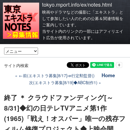
tokyo.mport.info/ex/notes.html
映画やドラマなどの撮影に「エキストラ」と
して参加したい人のための公募＆関連情報を
ご案内しています。
当サイト内のリンクの一部にはアフィリエイ
ト広告が使用されています。
サイト内検索
Home
←前(エキストラ募集[8/17]📣行定勲監督()
次(エキストラ募集[8/19]◆ABC制作1)
終了 ＊ クラウドファンディング[～
8/31]◆幻の日テレTVアニメ第1作
(1965)「戦え！オスパー」唯一の残存フ
ィルム修復プロジェクト◆上映会開