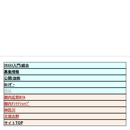
ｴｷｽﾄﾗ
入門/総合
募集情報
公開/放映
ｶﾚﾝﾀﾞｰ
通販
都内近郊ﾎﾃﾙ
都内ｱﾝﾃﾅｼｮｯﾌﾟ
神田川
北習志野
サイトTOP