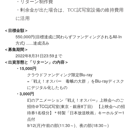
・リターン制作費
・剰余金が出た場合は、TCC試写室設備の維持費用
に活用
＜目標金額＞
550,000円(目標達成に関わらずファンディングされるAll-In
方式) ......達成済み
＜募集期間＞
2022年8月31日23:59まで
＜出資形態と「リターン」の内容＞
・15,000円
クラウドファンディング限定Blu-ray
=「戦え！オスパー 毒蛾の大群 」をBlu-rayディスク
にデジタル化したもの
・3,000円
幻のアニメーション『戦え！オスパー』上映会へのご
招待＠TCC試写室(東京・銀座8丁目) 【上映会への招
待券1名様分】＊特製「日本放送映画」キーホルダー1
点付
9/12(月)午前の部(11:30～)、夜の部(18:30～)