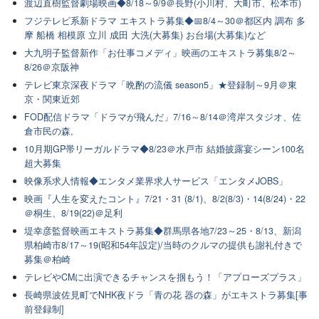
渡辺直樹監督劇場映画◆8/18～9/9＠長野(小川村、大町市、松本市)
フジテレビ系新ドラマ エキストラ募集◆📅8/4～30＠都区内 調布 多
摩 船橋 相模原 立川 成田 大洗(大募集) お台場(大募集)など
大九明子監督新作「お仕事コメディ」映画のエキストラ募集8/2～
8/26＠京阪神
テレビ東京深夜ドラマ「晩酌の流儀 season5」★登録制～9月＠東
京・関東近郊
FOD配信ドラマ「ドラマが飛んだ」7/16～8/14＠湾岸スタジオ、佐
倉市民の森,
10月期GP帯リーガルドラマ◆8/23＠水戸市 結婚披露宴シーン100名
超大募集
映像系求人情報◆エンタメ業界求人サービス「エンタメJOBS」
映画『人生を変えたコント』7/21・31 (8/1)、8/2(8/3)・14(8/24)・22
＠桐生、8/19(22)＠足利
堤幸彦監督映画エキストラ募集◆群馬県各地7/23～25・8/13、新潟
県柏崎市8/17～19(昭和54年設定)/当時のクルマの提供も謝礼付きで
募集＠柏崎
テレビやCMに出演できるチャンスを掴もう！「アプローズプラス」
長崎県波佐見町でNHK夜ドラ「青の花 器の森」がエキストラ募集[事
前登録制]