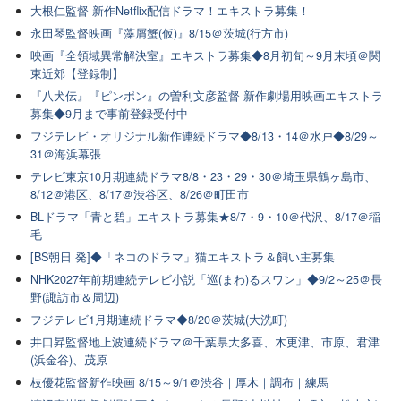
大根仁監督 新作Netflix配信ドラマ！エキストラ募集！
永田琴監督映画『藻屑蟹(仮)』8/15＠茨城(行方市)
映画『全領域異常解決室』エキストラ募集◆8月初旬～9月末頃＠関
東近郊【登録制】
『八犬伝』『ピンポン』の曽利文彦監督 新作劇場用映画エキストラ
募集◆9月まで事前登録受付中
フジテレビ・オリジナル新作連続ドラマ◆8/13・14＠水戸◆8/29～
31＠海浜幕張
テレビ東京10月期連続ドラマ8/8・23・29・30＠埼玉県鶴ヶ島市、
8/12＠港区、8/17＠渋谷区、8/26＠町田市
BLドラマ「青と碧」エキストラ募集★8/7・9・10＠代沢、8/17＠稲
毛
[BS朝日 発]◆「ネコのドラマ」猫エキストラ＆飼い主募集
NHK2027年前期連続テレビ小説「巡(まわ)るスワン」◆9/2～25＠長
野(諏訪市＆周辺)
フジテレビ1月期連続ドラマ◆8/20＠茨城(大洗町)
井口昇監督地上波連続ドラマ＠千葉県大多喜、木更津、市原、君津
(浜金谷)、茂原
枝優花監督新作映画 8/15～9/1＠渋谷｜厚木｜調布｜練馬