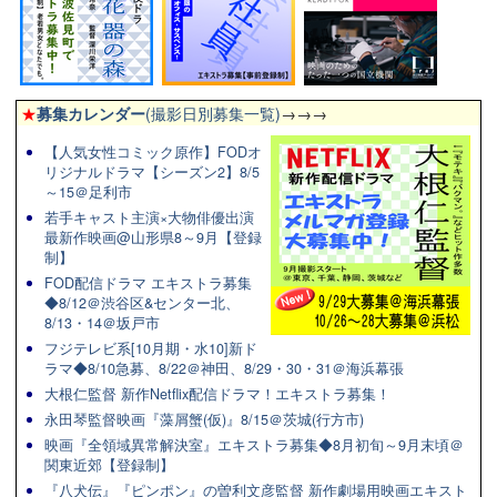
★
募集カレンダー
(撮影日別募集一覧)
→→→
【人気女性コミック原作】FODオ
リジナルドラマ【シーズン2】8/5
～15＠足利市
若手キャスト主演×大物俳優出演
最新作映画@山形県8～9月【登録
制】
FOD配信ドラマ エキストラ募集
◆8/12＠渋谷区&センター北、
8/13・14＠坂戸市
フジテレビ系[10月期・水10]新ド
ラマ◆8/10急募、8/22＠神田、8/29・30・31＠海浜幕張
大根仁監督 新作Netflix配信ドラマ！エキストラ募集！
永田琴監督映画『藻屑蟹(仮)』8/15＠茨城(行方市)
映画『全領域異常解決室』エキストラ募集◆8月初旬～9月末頃＠
関東近郊【登録制】
『八犬伝』『ピンポン』の曽利文彦監督 新作劇場用映画エキスト