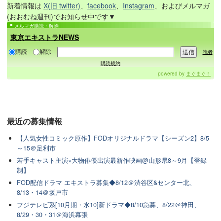
新着情報は
X(旧 twitter)
、
facebook
、
Instagram
、およびメルマガ
(おおむね週刊)でお知らせ中です▼
メルマガ購読・解除
東京エキストラNEWS
購読
解除
読者
購読規約
powered by
まぐまぐ！
最近の
募集情報
【人気女性コミック原作】FODオリジナルドラマ【シーズン2】8/5
～15＠足利市
若手キャスト主演×大物俳優出演最新作映画@山形県8～9月【登録
制】
FOD配信ドラマ エキストラ募集◆8/12＠渋谷区&センター北、
8/13・14＠坂戸市
フジテレビ系[10月期・水10]新ドラマ◆8/10急募、8/22＠神田、
8/29・30・31＠海浜幕張