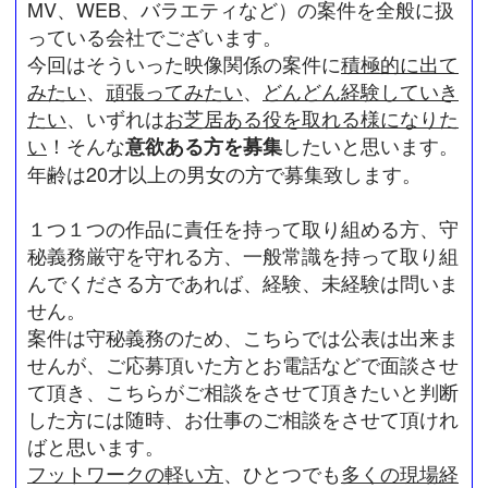
MV、WEB、バラエティなど）の案件を全般に扱
っている会社でございます。
今回はそういった映像関係の案件に
積極的に出て
みたい
、
頑張ってみたい
、
どんどん経験していき
たい
、いずれは
お芝居ある役を取れる様になりた
い
！そんな
したいと思います。
意欲ある方を募集
年齢は20才以上の男女の方で募集致します。
１つ１つの作品に責任を持って取り組める方、守
秘義務厳守を守れる方、一般常識を持って取り組
んでくださる方であれば、経験、未経験は問いま
せん。
案件は守秘義務のため、こちらでは公表は出来ま
せんが、ご応募頂いた方とお電話などで面談させ
て頂き、こちらがご相談をさせて頂きたいと判断
した方には随時、お仕事のご相談をさせて頂けれ
ばと思います。
フットワークの軽い方
、ひとつでも
多くの現場経