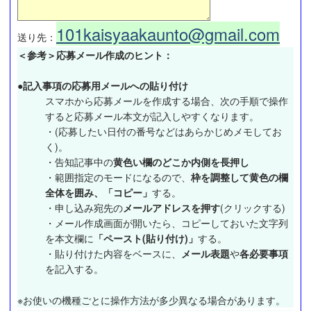
101kaisyaakaunto@gmail.com
送り先：
＜参考＞応募メール作成のヒント：
●記入事項の応募用メールへの貼り付け
スマホから応募メールを作成する場合、次の手順で操作
すると応募メール本文が記入しやすくなります。
・(応募したい日付の番号などはあらかじめメモしてお
く)。
・告知記事中の
黄色い欄のどこか内側を長押し
・範囲指定のモードになるので、
枠を調整して黄色の欄
全体を囲み、「コピー」
する。
・申し込み宛先の
メールアドレスを押す
(クリックする)
・メール作成画面が開いたら、コピーしておいた文字列
を本文欄に
「ペースト(貼り付け)」
する。
・貼り付けた内容をベースに、
メール表題
や
各必要事項
を記入する。
※お使いの機種ごとに操作方法が多少異なる場合があります。