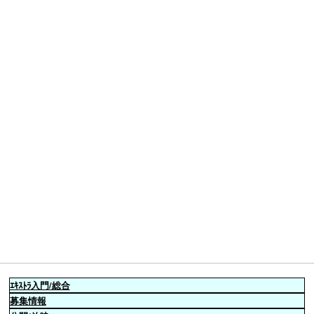
ｴｷｽﾄﾗ
入門/総合
募集情報