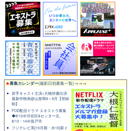
★
募集カレンダー
(撮影日別募集一覧)
→→→
若手キャスト主演×大物俳優出演
最新作映画@山形県8～9月【登録
制】
FOD配信ドラマ エキストラ募集
◆8/12＠渋谷区&センター北、
8/13・14＠坂戸市
フジテレビ系[10月期・水10]新ド