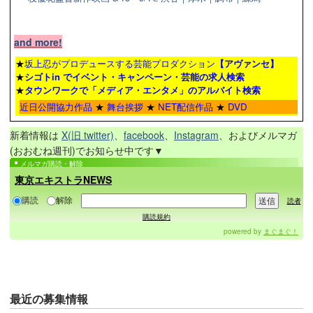
and more!
★
坂上忍がプロデュースする芸能プロダクション
【アヴァンセ】
★
シゴトin でイベント・キャンペーン・芸能の求人検索
★
タウンワーク
で「メディア・エンタメ」のアルバイト検索
近日公開協力作品
★
舞台挨拶
★
NET配信作品
★
DVD
新着情報は
X(旧 twitter)
、
facebook
、
Instagram
、およびメルマガ
(おおむね週刊)でお知らせ中です▼
メルマガ購読・解除
東京エキストラNEWS
購読
解除
読者
購読規約
powered by
まぐまぐ！
最近の
募集情報