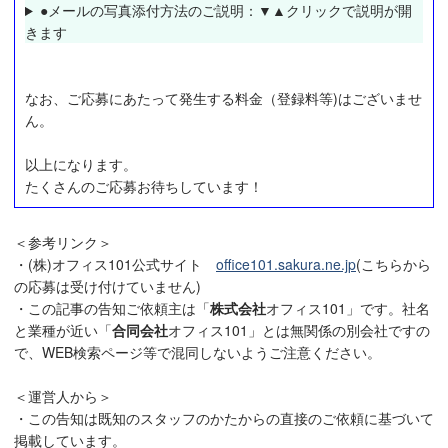
●メールの写真添付方法のご説明：▼▲クリックで説明が開
きます
なお、ご応募にあたって発生する料金（登録料等)はございませ
ん。
以上になります。
たくさんのご応募お待ちしています！
＜参考リンク＞
・(株)オフィス101公式サイト
office101.sakura.ne.jp
(こちらから
の応募は受け付けていません)
・この記事の告知ご依頼主は「
株式会社
オフィス101」です。社名
と業種が近い「
合同会社
オフィス101」とは無関係の別会社ですの
で、WEB検索ページ等で混同しないようご注意ください。
＜運営人から＞
・この告知は既知のスタッフのかたからの直接のご依頼に基づいて
掲載しています。