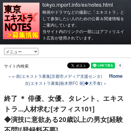
tokyo.mport.info/ex/notes.html
映画やドラマなどの撮影に「エキストラ」と
して参加したい人のための公募＆関連情報を
ご案内しています。
当サイト内のリンクの一部にはアフィリエイ
ト広告が使用されています。
サイト内検索
Home
←前(エキストラ募集[京都市メディア支援センタ)
次(エキストラ募集[栃木県FC 発]◆大手食)
終了 ＊ 俳優、女優、タレント、エキス
トラ...人材求む[オフィス101]
◆演技に意欲ある20歳以上の男女[経験
不問][登録料不要]