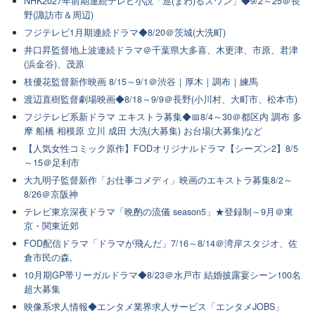
NHK2027年前期連続テレビ小説「巡(まわ)るスワン」◆9/2～25＠長
野(諏訪市＆周辺)
フジテレビ1月期連続ドラマ◆8/20＠茨城(大洗町)
井口昇監督地上波連続ドラマ＠千葉県大多喜、木更津、市原、君津
(浜金谷)、茂原
枝優花監督新作映画 8/15～9/1＠渋谷｜厚木｜調布｜練馬
渡辺直樹監督劇場映画◆8/18～9/9＠長野(小川村、大町市、松本市)
フジテレビ系新ドラマ エキストラ募集◆📅8/4～30＠都区内 調布 多
摩 船橋 相模原 立川 成田 大洗(大募集) お台場(大募集)など
【人気女性コミック原作】FODオリジナルドラマ【シーズン2】8/5
～15＠足利市
大九明子監督新作「お仕事コメディ」映画のエキストラ募集8/2～
8/26＠京阪神
テレビ東京深夜ドラマ「晩酌の流儀 season5」★登録制～9月＠東
京・関東近郊
FOD配信ドラマ「ドラマが飛んだ」7/16～8/14＠湾岸スタジオ、佐
倉市民の森,
10月期GP帯リーガルドラマ◆8/23＠水戸市 結婚披露宴シーン100名
超大募集
映像系求人情報◆エンタメ業界求人サービス「エンタメJOBS」