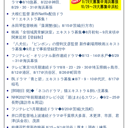
ラマ◆8/10急募、8/22＠神田、
8/29・30・31＠海浜幕張
大根仁監督 新作Netflix配信ドラ
マ！エキストラ募集！
永田琴監督映画『藻屑蟹(仮)』8/15＠茨城(行方市)
映画『全領域異常解決室』エキストラ募集◆8月初旬～9月末頃＠
関東近郊【登録制】
『八犬伝』『ピンポン』の曽利文彦監督 新作劇場用映画エキスト
ラ募集◆9月まで事前登録受付中
フジテレビ・オリジナル新作連続ドラマ◆8/13・14＠水戸◆8/29
～31＠海浜幕張
テレビ東京10月期連続ドラマ8/8・23・29・30＠埼玉県鶴ヶ島市、
8/12＠港区、8/17＠渋谷区、8/26＠町田市
BLドラマ「青と碧」エキストラ募集★8/7・9・10＠代沢、8/17＠
稲毛
[BS朝日 発]◆「ネコのドラマ」猫エキストラ＆飼い主募集
NHK2027年前期連続テレビ小説「巡(まわ)るスワン」◆9/2～25＠
長野(諏訪市＆周辺)
フジテレビ1月期連続ドラマ◆8/20＠茨城(大洗町)
井口昇監督地上波連続ドラマ＠千葉県大多喜、木更津、市原、君
津(浜金谷)、茂原
枝優花監督新作映画 8/15～9/1＠渋谷｜厚木｜調布｜練馬