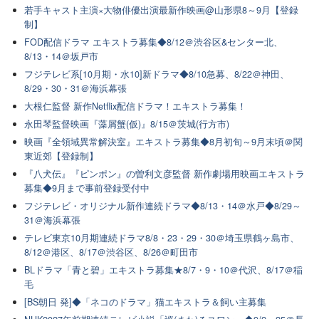
若手キャスト主演×大物俳優出演最新作映画@山形県8～9月【登録
制】
FOD配信ドラマ エキストラ募集◆8/12＠渋谷区&センター北、
8/13・14＠坂戸市
フジテレビ系[10月期・水10]新ドラマ◆8/10急募、8/22＠神田、
8/29・30・31＠海浜幕張
大根仁監督 新作Netflix配信ドラマ！エキストラ募集！
永田琴監督映画『藻屑蟹(仮)』8/15＠茨城(行方市)
映画『全領域異常解決室』エキストラ募集◆8月初旬～9月末頃＠関
東近郊【登録制】
『八犬伝』『ピンポン』の曽利文彦監督 新作劇場用映画エキストラ
募集◆9月まで事前登録受付中
フジテレビ・オリジナル新作連続ドラマ◆8/13・14＠水戸◆8/29～
31＠海浜幕張
テレビ東京10月期連続ドラマ8/8・23・29・30＠埼玉県鶴ヶ島市、
8/12＠港区、8/17＠渋谷区、8/26＠町田市
BLドラマ「青と碧」エキストラ募集★8/7・9・10＠代沢、8/17＠稲
毛
[BS朝日 発]◆「ネコのドラマ」猫エキストラ＆飼い主募集