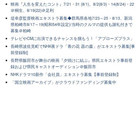
映画『人生を変えたコント』7/21・31 (8/1)、8/2(8/3)・14(8/24)・22
＠桐生、8/19(22)＠足利
堤幸彦監督映画エキストラ募集◆群馬県各地7/23～25・8/13、新潟
県柏崎市8/17～19(昭和54年設定)/当時のクルマの提供も謝礼付きで
募集＠柏崎
テレビやCMに出演できるチャンスを掴もう！「アプローズプラス」
長崎県波佐見町でNHK夜ドラ「青の花 器の森」がエキストラ募集[事
前登録制]
長野県飯田市が舞台の映画『夕焼けに結ぶ』県民エキストラ事前登
録および県民キャストオーディション＠飯田市
NHKドラマ10新作「会社員」エキストラ募集【事前登録制】
「国立映画アーカイブ」がクラウドファンディング募集中