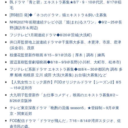
BLドラマ「青と碧」エキストラ募集★8/7・9・10＠代沢、8/17＠稲
毛
[BS朝日 発]◆「ネコのドラマ」猫エキストラ＆飼い主募集
NHK2027年前期連続テレビ小説「巡(まわ)るスワン」◆9/2～25＠長
野(諏訪市＆周辺)
フジテレビ1月期連続ドラマ◆8/20＠茨城(大洗町)
井口昇監督地上波連続ドラマ＠千葉県大多喜、木更津、市原、君津
(浜金谷)、茂原
枝優花監督新作映画 8/15～9/1＠渋谷｜厚木｜調布｜練馬
渡辺直樹監督劇場映画◆8/18～9/9＠長野(小川村、大町市、松本市)
フジテレビ系新ドラマ エキストラ募集◆📅8/4～30＠都区内 調布 多
摩 船橋 相模原 立川 成田 大洗(大募集) お台場(大募集)など
【人気女性コミック原作】FODオリジナルドラマ【シーズン2】8/5
～15＠足利市
大九明子監督新作「お仕事コメディ」映画のエキストラ募集8/2～
8/26＠京阪神
テレビ東京深夜ドラマ「晩酌の流儀 season5」★登録制～9月＠東
京・関東近郊
FOD配信ドラマ「ドラマが飛んだ」7/16～8/14＠湾岸スタジオ、佐
倉市民の森,