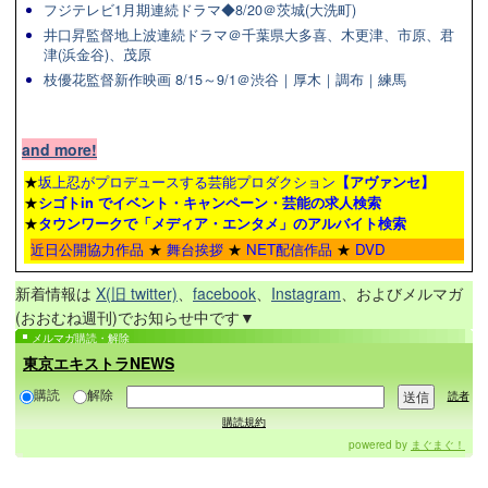
フジテレビ1月期連続ドラマ◆8/20＠茨城(大洗町)
井口昇監督地上波連続ドラマ＠千葉県大多喜、木更津、市原、君
津(浜金谷)、茂原
枝優花監督新作映画 8/15～9/1＠渋谷｜厚木｜調布｜練馬
and more!
★
坂上忍がプロデュースする芸能プロダクション
【アヴァンセ】
★
シゴトin でイベント・キャンペーン・芸能の求人検索
★
タウンワーク
で「メディア・エンタメ」のアルバイト検索
近日公開協力作品
★
舞台挨拶
★
NET配信作品
★
DVD
新着情報は
X(旧 twitter)
、
facebook
、
Instagram
、およびメルマガ
(おおむね週刊)でお知らせ中です▼
メルマガ購読・解除
東京エキストラNEWS
購読
解除
読者
購読規約
powered by
まぐまぐ！