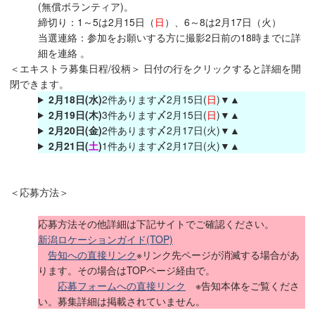
(無償ボランティア)。
締切り：1～5は2月15日（
日
）、6～8は2月17日（火）
当選連絡：参加をお願いする方に撮影2日前の18時までに詳
細を連絡 。
＜エキストラ募集日程/役柄＞ 日付の行をクリックすると詳細を開
閉できます。
2月18日(水)
2件あります〆2月15日(
日
)▼▲
2月19日(木)
3件あります〆2月15日(
日
)▼▲
2月20日(金)
2件あります〆2月17日(火)▼▲
2月21日(
土
)
1件あります〆2月17日(火)▼▲
＜応募方法＞
応募方法その他詳細は下記サイトでご確認ください。
新潟ロケーションガイド(TOP)
告知への直接リンク
※リンク先ページが消滅する場合があ
ります。その場合はTOPページ経由で。
応募フォームへの直接リンク
※告知本体をご覧くださ
い。募集詳細は掲載されていません。