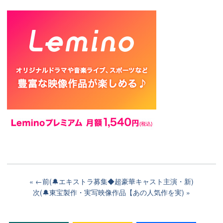
←前(🔔エキストラ募集◆超豪華キャスト主演・新)
次(🔔東宝製作・実写映像作品【あの人気作を実)