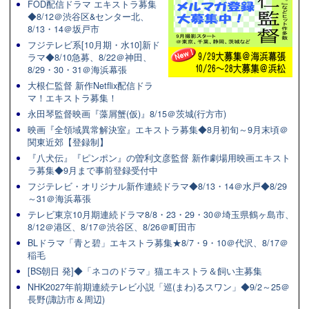
FOD配信ドラマ エキストラ募集
◆8/12＠渋谷区&センター北、
8/13・14＠坂戸市
フジテレビ系[10月期・水10]新ド
ラマ◆8/10急募、8/22＠神田、
8/29・30・31＠海浜幕張
大根仁監督 新作Netflix配信ドラ
マ！エキストラ募集！
永田琴監督映画『藻屑蟹(仮)』8/15＠茨城(行方市)
映画『全領域異常解決室』エキストラ募集◆8月初旬～9月末頃＠
関東近郊【登録制】
『八犬伝』『ピンポン』の曽利文彦監督 新作劇場用映画エキスト
ラ募集◆9月まで事前登録受付中
フジテレビ・オリジナル新作連続ドラマ◆8/13・14＠水戸◆8/29
～31＠海浜幕張
テレビ東京10月期連続ドラマ8/8・23・29・30＠埼玉県鶴ヶ島市、
8/12＠港区、8/17＠渋谷区、8/26＠町田市
BLドラマ「青と碧」エキストラ募集★8/7・9・10＠代沢、8/17＠
稲毛
[BS朝日 発]◆「ネコのドラマ」猫エキストラ＆飼い主募集
NHK2027年前期連続テレビ小説「巡(まわ)るスワン」◆9/2～25＠
長野(諏訪市＆周辺)