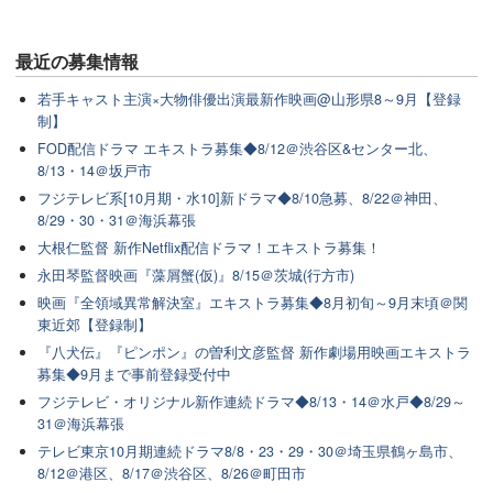
最近の
募集情報
若手キャスト主演×大物俳優出演最新作映画@山形県8～9月【登録
制】
FOD配信ドラマ エキストラ募集◆8/12＠渋谷区&センター北、
8/13・14＠坂戸市
フジテレビ系[10月期・水10]新ドラマ◆8/10急募、8/22＠神田、
8/29・30・31＠海浜幕張
大根仁監督 新作Netflix配信ドラマ！エキストラ募集！
永田琴監督映画『藻屑蟹(仮)』8/15＠茨城(行方市)
映画『全領域異常解決室』エキストラ募集◆8月初旬～9月末頃＠関
東近郊【登録制】
『八犬伝』『ピンポン』の曽利文彦監督 新作劇場用映画エキストラ
募集◆9月まで事前登録受付中
フジテレビ・オリジナル新作連続ドラマ◆8/13・14＠水戸◆8/29～
31＠海浜幕張
テレビ東京10月期連続ドラマ8/8・23・29・30＠埼玉県鶴ヶ島市、
8/12＠港区、8/17＠渋谷区、8/26＠町田市