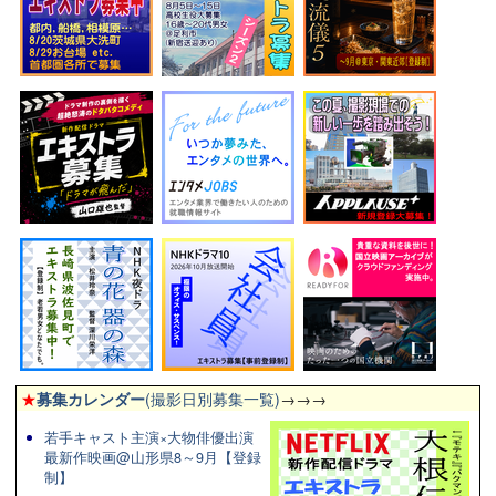
★
募集カレンダー
(撮影日別募集一覧)
→→→
若手キャスト主演×大物俳優出演
最新作映画@山形県8～9月【登録
制】