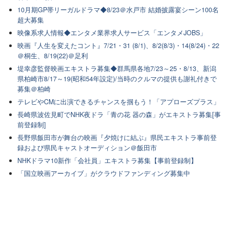
10月期GP帯リーガルドラマ◆8/23＠水戸市 結婚披露宴シーン100名
超大募集
映像系求人情報◆エンタメ業界求人サービス「エンタメJOBS」
映画『人生を変えたコント』7/21・31 (8/1)、8/2(8/3)・14(8/24)・22
＠桐生、8/19(22)＠足利
堤幸彦監督映画エキストラ募集◆群馬県各地7/23～25・8/13、新潟
県柏崎市8/17～19(昭和54年設定)/当時のクルマの提供も謝礼付きで
募集＠柏崎
テレビやCMに出演できるチャンスを掴もう！「アプローズプラス」
長崎県波佐見町でNHK夜ドラ「青の花 器の森」がエキストラ募集[事
前登録制]
長野県飯田市が舞台の映画『夕焼けに結ぶ』県民エキストラ事前登
録および県民キャストオーディション＠飯田市
NHKドラマ10新作「会社員」エキストラ募集【事前登録制】
「国立映画アーカイブ」がクラウドファンディング募集中