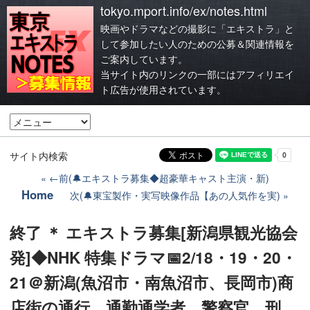
tokyo.mport.info/ex/notes.html
映画やドラマなどの撮影に「エキストラ」と
して参加したい人のための公募＆関連情報を
ご案内しています。
当サイト内のリンクの一部にはアフィリエイ
ト広告が使用されています。
サイト内検索
←前(🔔エキストラ募集◆超豪華キャスト主演・新)
Home
次(🔔東宝製作・実写映像作品【あの人気作を実)
終了 ＊ エキストラ募集[新潟県観光協会
発]◆NHK 特集ドラマ📅2/18・19・20・
21＠新潟(魚沼市・南魚沼市、長岡市)商
店街の通行、通勤通学者、警察官、刑