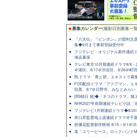
★
募集カレンダー
(撮影日別募集一覧
『八犬伝』『ピンポン』の曽利文彦
集◆9月まで事前登録受付中
フジテレビ・オリジナル新作連続ドラマ
海浜幕張
テレビ東京10月期連続ドラマ8/8・2
＠港区、8/17＠渋谷区、8/26＠町
BLドラマ「青と碧」エキストラ募集★
FOD配信ドラマ「アクアマン」エキ
目黒、8/7＠日野市、みなとみらい
[BS朝日 発]◆「ネコのドラマ」
NHK2027年前期連続テレビ小説「巡
フジテレビ1月期連続ドラマ◆8/20
井口昇監督地上波連続ドラマ＠千葉
枝優花監督新作映画 8/15～9/1
某「スリーピース」ロックバンドM