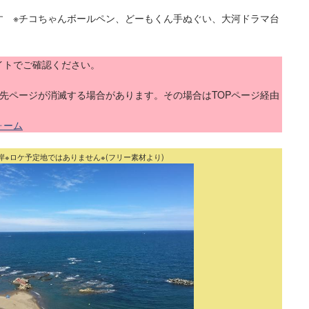
す ※チコちゃんボールペン、どーもくん手ぬぐい、大河ドラマ台
イトでご確認ください。
ク先ページが消滅する場合があります。その場合はTOPページ経由
ォーム
岸※ロケ予定地ではありません※(フリー素材より)