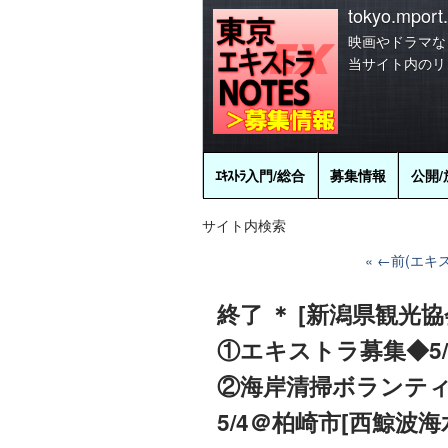
tokyo.mport.
映画やドラマな
当サイト内のリ
ｴｷｽﾄﾗ
入門/総合
募集情報
公開/
サイト内検索
←前(エキ
終了 ＊ [新潟県観光
①エキストラ募集◆5/
②海岸清掃ボランティア
5/4＠柏崎市[西鯨波海