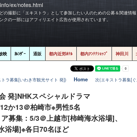
info/ex/notes.html
どの撮影に「エキストラ」として参加したい人のための公募＆関連情報
ンクの一部にはアフィリエイト広告が使用されています。
放映
ｶﾚﾝﾀﾞｰ
通販
都内近郊ﾎﾃﾙ
都内ｱﾝﾃﾅｼｮｯﾌﾟ
神田川
Home
ストラ募集[いわき市観光サイト 発])
次(エキストラ募集[ぐん
協会 発]NHKスペシャルドラマ
12か13＠柏崎市※男性5名
募集：5/3＠上越市[柿崎海水浴場]、
水浴場]※各日70名ほど