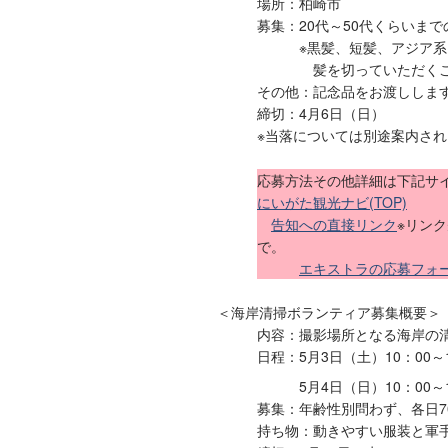
場所：柏崎市
募集：20代～50代くらいまで
※黒髪、短髪、アジア系、
髪を切っていただくこと
その他：記念品をお渡ししま
締切：4月6日（日）
※当落については別途案内され
応募方法その他詳細は下記サ
にいがた観光ナビ(TOP)
告知への直接リンク
※リン
で。
エキストラの応募フォ
＜海岸清掃ボランティア募集概要＞
内容：撮影場所となる海岸の
日程：5月3日（土）10：00～
5月4日（日）10：00～1
募集：年齢性別問わず、各日7
持ち物：動きやすい服装と軍