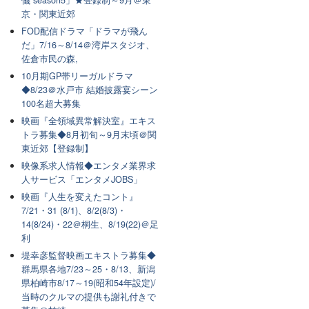
儀 season5」★登録制～9月＠東
京・関東近郊
FOD配信ドラマ「ドラマが飛ん
だ」7/16～8/14＠湾岸スタジオ、
佐倉市民の森,
10月期GP帯リーガルドラマ
◆8/23＠水戸市 結婚披露宴シーン
100名超大募集
映画『全領域異常解決室』エキス
トラ募集◆8月初旬～9月末頃＠関
東近郊【登録制】
映像系求人情報◆エンタメ業界求
人サービス「エンタメJOBS」
映画『人生を変えたコント』
7/21・31 (8/1)、8/2(8/3)・
14(8/24)・22＠桐生、8/19(22)＠足
利
堤幸彦監督映画エキストラ募集◆
群馬県各地7/23～25・8/13、新潟
県柏崎市8/17～19(昭和54年設定)/
当時のクルマの提供も謝礼付きで