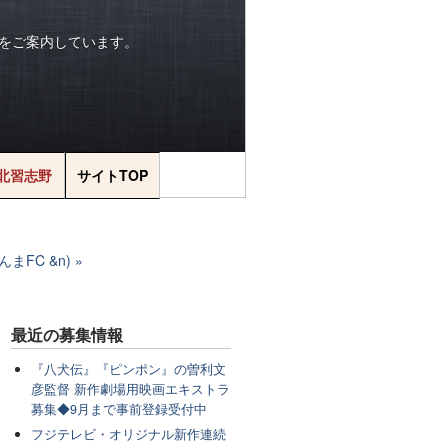
をご案内しています。
北習志野
サイトTOP
まFC &n)
最近の
募集情報
『八犬伝』『ピンポン』の曽利文
彦監督 新作劇場用映画エキストラ
募集◆9月まで事前登録受付中
フジテレビ・オリジナル新作連続