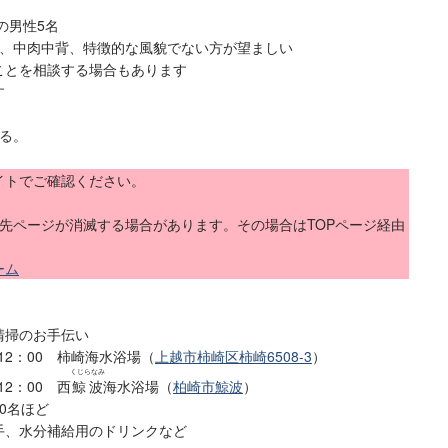
の男性5名
中肉中背、特徴的な風貌でない方が望ましい
を相談する場合もあります
す
る。
イトでご確認ください。
ク先ページが消滅する場合があります。その場合はTOPページ経由
ーム
清掃のお手伝い
12：00 柿崎海水浴場（
上越市柿崎区柿崎6508-3
）
くじらなみ
2：00 西
鯨波
海水浴場（
柏崎市鯨波
）
0名ほど
手、水分補給用のドリンクなど