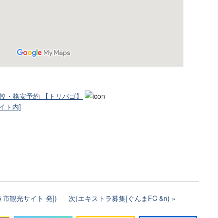
比較・格安予約 【トリバゴ】
イト内]
市観光サイト 発])
次(エキストラ募集[ぐんまFC &n)