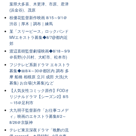
葉県大多喜、木更津、市原、君津
(浜金谷)、茂原
枝優花監督新作映画 8/15～9/1＠
渋谷｜厚木｜調布｜練馬
某「スリーピース」ロックバンド
MVエキストラ募集◆8/7@都内近
郊
渡辺直樹監督劇場映画◆8/18～9/9
＠長野(小川村、大町市、松本市)
フジテレビ系新ドラマ エキストラ
募集◆📅8/4～30＠都区内 調布 多
摩 船橋 相模原 立川 成田 大洗(大
募集) お台場(大募集)など
【人気女性コミック原作】FODオ
リジナルドラマ【シーズン2】8/5
～15＠足利市
大九明子監督新作「お仕事コメデ
ィ」映画のエキストラ募集8/2～
8/26＠京阪神
テレビ東京深夜ドラマ「晩酌の流