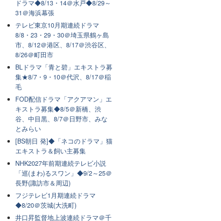
ドラマ◆8/13・14＠水戸◆8/29～
31＠海浜幕張
テレビ東京10月期連続ドラマ
8/8・23・29・30＠埼玉県鶴ヶ島
市、8/12＠港区、8/17＠渋谷区、
8/26＠町田市
BLドラマ「青と碧」エキストラ募
集★8/7・9・10＠代沢、8/17＠稲
毛
FOD配信ドラマ「アクアマン」エ
キストラ募集◆8/5＠新橋、渋
谷、中目黒、8/7＠日野市、みな
とみらい
[BS朝日 発]◆「ネコのドラマ」猫
エキストラ＆飼い主募集
NHK2027年前期連続テレビ小説
「巡(まわ)るスワン」◆9/2～25＠
長野(諏訪市＆周辺)
フジテレビ1月期連続ドラマ
◆8/20＠茨城(大洗町)
井口昇監督地上波連続ドラマ＠千