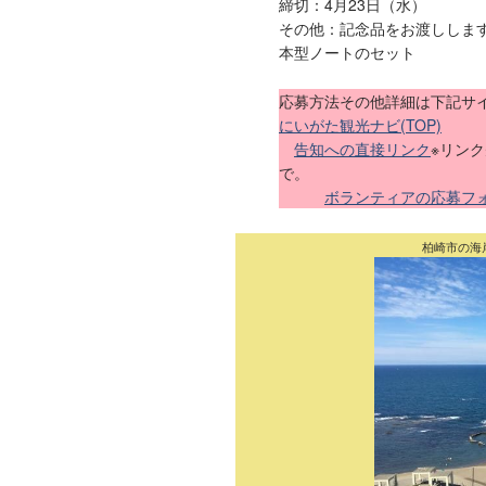
締切：4月23日（水）
その他：記念品をお渡ししま
本型ノートのセット
応募方法その他詳細は下記サ
にいがた観光ナビ(TOP)
告知への直接リンク
※リン
で。
ボランティアの応募フ
柏崎市の海