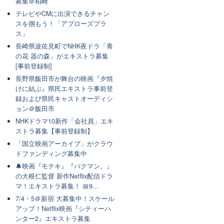
募集＠柏崎
テレビやCMに出演できるチャン
スを掴もう！「アプローズプラ
ス」
長崎県波佐見町でNHK夜ドラ「青
の花 器の森」がエキストラ募集
[事前登録制]
長野県飯田市が舞台の映画『夕焼
けに結ぶ』県民エキストラ事前登
録および県民キャストオーディシ
ョン＠飯田市
NHKドラマ10新作「会社員」エキ
ストラ募集【事前登録制】
「国立映画アーカイブ」がクラウ
ドファンディング募集中
🔔映画『モテキ』『バクマン。』
の大根仁監督 新作Netflix配信ドラ
マ！エキストラ募集！ 📅9…
7/4・5＠新宿 大募集中！スケール
アップ！Netflix映画『シティーハ
ンター2』エキストラ募集