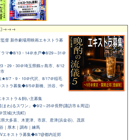
)
→→→
監督 新作劇場用映画エキストラ募
◆8/13・14＠水戸◆8/29～31＠
3・29・30＠埼玉県鶴ヶ島市、8/12
田市
8/7・9・10＠代沢、8/17＠稲毛
ストラ募集◆8/5＠新橋、渋谷、中
猫エキストラ＆飼い主募集
(まわ)るスワン」◆9/2～25＠長野(諏訪市＆周辺)
＠茨城(大洗町)
県大多喜、木更津、市原、君津(浜金谷)、茂原
＠渋谷｜厚木｜調布｜練馬
Vエキストラ募集◆8/7@都内近郊