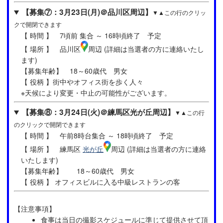
【募集⑦：3月23日(月)＠品川区周辺】
▼▲この行のクリッ
クで開閉できます
【 時間 】 7頃前 集合 ～ 16時頃終了 予定
【 場所 】 品川区
周辺 (詳細は当選者の方に連絡いたし
ます)
【募集年齢】 18～60歳代 男女
【 役柄 】街中やオフィス街を歩く人々
※天候により変更・中止の可能性がございます。
【募集⑧：3月24日(火)＠練馬区光が丘周辺】
▼▲この行
のクリックで開閉できます
【 時間 】 午前8時台集合 ～ 18時頃終了 予定
【 場所 】 練馬区
光が丘
周辺 (詳細は当選者の方に連絡
いたします)
【募集年齢】 18～60歳代 男女
【 役柄 】 オフィスビルに入る中級レストランの客
【注意事項】
食事は当日の撮影スケジュールに準じて提供させて頂