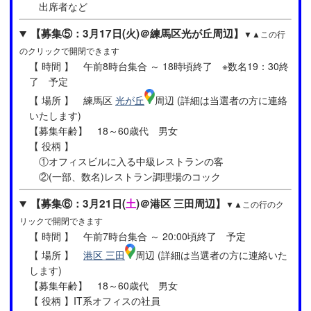
出席者など
【募集⑤：3月17日(火)＠練馬区光が丘周辺】
▼▲この行
のクリックで開閉できます
【 時間 】 午前8時台集合 ～ 18時頃終了 ※数名19：30終
了 予定
【 場所 】 練馬区
光が丘
周辺 (詳細は当選者の方に連絡
いたします)
【募集年齢】 18～60歳代 男女
【 役柄 】
①オフィスビルに入る中級レストランの客
②(一部、数名)レストラン調理場のコック
【募集⑥：3月21日(
土
)＠港区 三田周辺】
▼▲この行のク
リックで開閉できます
【 時間 】 午前7時台集合 ～ 20:00頃終了 予定
【 場所 】
港区 三田
周辺 (詳細は当選者の方に連絡いた
します)
【募集年齢】 18～60歳代 男女
【 役柄 】IT系オフィスの社員