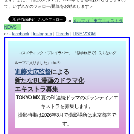
で、いずれかのフォロー/購読をお勧めします＞
or
メルマガ「東京エキストラ
NEWS」
or -
facebook
|
Instagram
|
Threds
|
LINE VOOM
「コスメティック・プレイラバー」 「修学旅行で仲良くないグ
ループに入りました」 etc.の
進藤丈広監督
による
新たなBL漫画のドラマ化
エキストラ募集
TOKYO MX
夏のBL連続ドラマのボランティアエ
キストラを募集します。
撮影時期は2026年3月で撮影場所は東京都内で
す。