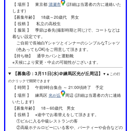
【 場所 】 東京都
清瀬市
(詳細は当選者の方に連絡いた
します)
【募集年齢】 18歳～20歳代 男女
【 役柄 】 私立の高校生
【 服装 】 季節は春先(撮影時期と同じ)で、コートなどは
着ない設定です。
ご自前で長袖白YシャツとインナーのシンプルなTシャツ
(色あってもOK)をご用意して頂きます。
【持ち物】 通学カバンと運動靴
※天候により変更・中止の可能性がございます。
【募集④：3月11日(水)＠練馬区光が丘周辺】
▼▲この行
のクリックで開閉できます
【 時間 】 午前9時台集合 ～ 21:00頃終了 予定
【 場所 】 練馬区
光が丘
周辺 (詳細は当選者の方に連絡
いたします)
【募集年齢】 18～60歳代 男女
【 役柄 】 ※途中でお着替えをして頂きます。
①ビルに入る中級レストランの客
②高級ホテルロビーにいる客や、パーティーや会合などの