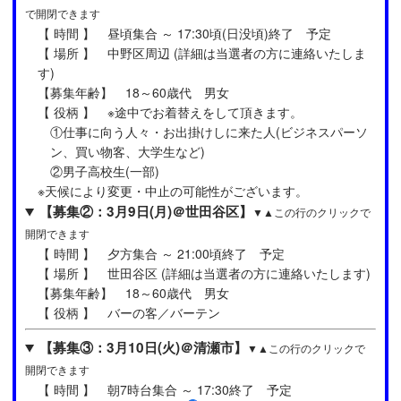
で開閉できます
【 時間 】 昼頃集合 ～ 17:30頃(日没頃)終了 予定
【 場所 】 中野区周辺 (詳細は当選者の方に連絡いたしま
す)
【募集年齢】 18～60歳代 男女
【 役柄 】 ※途中でお着替えをして頂きます。
①仕事に向う人々・お出掛けしに来た人(ビジネスパーソ
ン、買い物客、大学生など)
②男子高校生(一部)
※天候により変更・中止の可能性がございます。
【募集②：3月9日(月)＠世田谷区】
▼▲この行のクリックで
開閉できます
【 時間 】 夕方集合 ～ 21:00頃終了 予定
【 場所 】 世田谷区 (詳細は当選者の方に連絡いたします)
【募集年齢】 18～60歳代 男女
【 役柄 】 バーの客／バーテン
【募集③：3月10日(火)＠清瀬市】
▼▲この行のクリックで
開閉できます
【 時間 】 朝7時台集合 ～ 17:30終了 予定