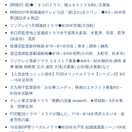
[BS朝日 発]◆「ネコのドラマ」猫エキストラ＆飼い主募集
NHK2027年前期連続テレビ小説「巡(まわ)るスワン」◆9/2～25＠長
野(諏訪市＆周辺)
フジテレビ1月期連続ドラマ◆8/20＠茨城(大洗町)
井口昇監督地上波連続ドラマ＠千葉県大多喜、木更津、市原、君津
(浜金谷)、茂原
枝優花監督新作映画 8/15～9/1＠渋谷｜厚木｜調布｜練馬
渡辺直樹監督劇場映画◆8/18～9/9＠長野(小川村、大町市、松本市)
フジテレビ系新ドラマ エキストラ募集◆📅8/4～30＠都区内 調布 多
摩 船橋 相模原 立川 成田 大洗(大募集) お台場(大募集)など
【人気女性コミック原作】FODオリジナルドラマ【シーズン2】8/5
～15＠足利市
大九明子監督新作「お仕事コメディ」映画のエキストラ募集8/2～
8/26＠京阪神
テレビ東京深夜ドラマ「晩酌の流儀 season5」★登録制～9月＠東
京・関東近郊
FOD配信ドラマ「ドラマが飛んだ」7/16～8/14＠湾岸スタジオ、佐
倉市民の森,
10月期GP帯リーガルドラマ◆8/23＠水戸市 結婚披露宴シーン100名