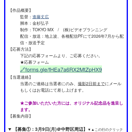
【作品概要】
監督：
進藤丈広
脚本：金杉弘子
制作：TOKYO MX / (株)ビデオプランニング
配信・放送：地上波、各種配信PFにて2026年7月から配
信・放送予定
【応募方法】
下記の応募フォームより、ご応募ください。
★応募フォーム
🔗forms.gle/fHEa7a6RX2MtZpHX9
【当選連絡】
当選のご連絡は当選者にのみ、
撮影2日前まで
にメール
もしくはお電話にて差し上げます。
★ご参加いただいた方には、オリジナル記念品を進呈し
ます。
【募集内容】
【募集①：3月9日(月)＠中野区周辺】
▼▲この行のクリック