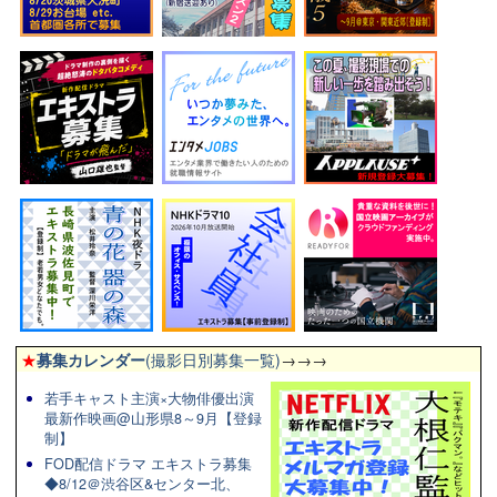
★
募集カレンダー
(撮影日別募集一覧)
→→→
若手キャスト主演×大物俳優出演
最新作映画@山形県8～9月【登録
制】
FOD配信ドラマ エキストラ募集
◆8/12＠渋谷区&センター北、