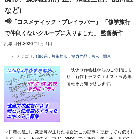
など)
📢
「コスメティック・プレイラバー」 「修学旅行
で仲良くないグループに入りました」 監督新作
記事日付:
2026年3月 1日
カテゴリ:
1都3県
,
募集情報
,
協力作品
,
東京
,
関東
映像制作会社からのご依頼によ
り、新作ドラマのエキストラ募集
情報をお知らせします。
＜日程の追加、変更等が生じた場合はこの記事を更新してお伝えし
ます。また、下記のメルマガ、SNS等でも随時お知らせしますの