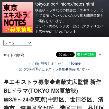
tokyo.mport.info/ex/notes.html
映画やドラマなどの撮影に「エキストラ」と
して参加したい人のための公募＆関連情報を
ご案内しています。
当サイト内のリンクの一部にはアフィリエイ
ト広告が使用されています。
サイト内検索
Home
←前(-消去しました-)
次(3/3R💡🆙💡エキストラ募集◆佐藤信介監)
🔔エキストラ募集◆進藤丈広監督 新作
BLドラマ(TOKYO MX夏放映)
📅3/9～24＠東京(中野区、世田谷区、清
瀬市、練馬区光が丘、港区三田、品川区