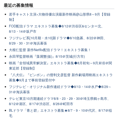
最近の
募集情報
若手キャスト主演×大物俳優出演最新作映画@山形県8～9月【登録
制】
FOD配信ドラマ エキストラ募集◆8/12＠渋谷区&センター北、
8/13・14＠坂戸市
フジテレビ系[10月期・水10]新ドラマ◆8/10急募、8/22＠神田、
8/29・30・31＠海浜幕張
大根仁監督 新作Netflix配信ドラマ！エキストラ募集！
永田琴監督映画『藻屑蟹(仮)』8/15＠茨城(行方市)
映画『全領域異常解決室』エキストラ募集◆8月初旬～9月末頃＠関
東近郊【登録制】
『八犬伝』『ピンポン』の曽利文彦監督 新作劇場用映画エキストラ
募集◆9月まで事前登録受付中
フジテレビ・オリジナル新作連続ドラマ◆8/13・14＠水戸◆8/29～
31＠海浜幕張
テレビ東京10月期連続ドラマ8/8・23・29・30＠埼玉県鶴ヶ島市、
8/12＠港区、8/17＠渋谷区、8/26＠町田市
BLドラマ「青と碧」エキストラ募集★8/7・9・10＠代沢、8/17＠稲
毛