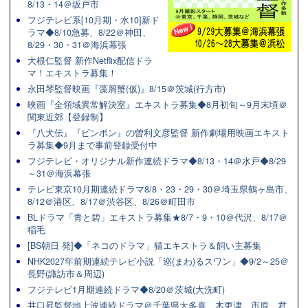
8/13・14＠坂戸市
フジテレビ系[10月期・水10]新ド
ラマ◆8/10急募、8/22＠神田、
8/29・30・31＠海浜幕張
大根仁監督 新作Netflix配信ドラ
マ！エキストラ募集！
永田琴監督映画『藻屑蟹(仮)』8/15＠茨城(行方市)
映画『全領域異常解決室』エキストラ募集◆8月初旬～9月末頃＠
関東近郊【登録制】
『八犬伝』『ピンポン』の曽利文彦監督 新作劇場用映画エキスト
ラ募集◆9月まで事前登録受付中
フジテレビ・オリジナル新作連続ドラマ◆8/13・14＠水戸◆8/29
～31＠海浜幕張
テレビ東京10月期連続ドラマ8/8・23・29・30＠埼玉県鶴ヶ島市、
8/12＠港区、8/17＠渋谷区、8/26＠町田市
BLドラマ「青と碧」エキストラ募集★8/7・9・10＠代沢、8/17＠
稲毛
[BS朝日 発]◆「ネコのドラマ」猫エキストラ＆飼い主募集
NHK2027年前期連続テレビ小説「巡(まわ)るスワン」◆9/2～25＠
長野(諏訪市＆周辺)
フジテレビ1月期連続ドラマ◆8/20＠茨城(大洗町)
井口昇監督地上波連続ドラマ＠千葉県大多喜、木更津、市原、君