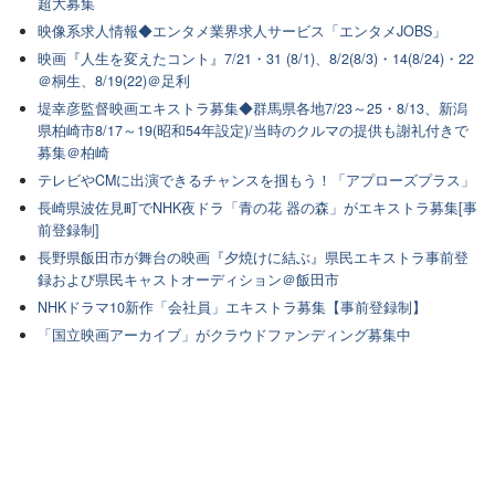
超大募集
映像系求人情報◆エンタメ業界求人サービス「エンタメJOBS」
映画『人生を変えたコント』7/21・31 (8/1)、8/2(8/3)・14(8/24)・22
＠桐生、8/19(22)＠足利
堤幸彦監督映画エキストラ募集◆群馬県各地7/23～25・8/13、新潟
県柏崎市8/17～19(昭和54年設定)/当時のクルマの提供も謝礼付きで
募集＠柏崎
テレビやCMに出演できるチャンスを掴もう！「アプローズプラス」
長崎県波佐見町でNHK夜ドラ「青の花 器の森」がエキストラ募集[事
前登録制]
長野県飯田市が舞台の映画『夕焼けに結ぶ』県民エキストラ事前登
録および県民キャストオーディション＠飯田市
NHKドラマ10新作「会社員」エキストラ募集【事前登録制】
「国立映画アーカイブ」がクラウドファンディング募集中