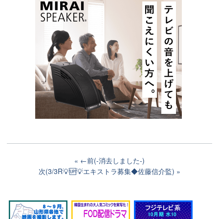
←前(-消去しました-)
次(3/3R💡🆙💡エキストラ募集◆佐藤信介監)