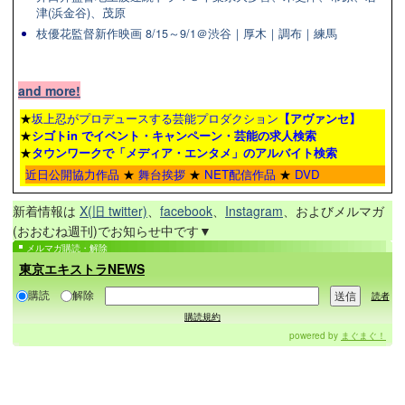
津(浜金谷)、茂原
枝優花監督新作映画 8/15～9/1＠渋谷｜厚木｜調布｜練馬
and more!
★
坂上忍がプロデュースする芸能プロダクション
【アヴァンセ】
★
シゴトin でイベント・キャンペーン・芸能の求人検索
★
タウンワーク
で「メディア・エンタメ」のアルバイト検索
近日公開協力作品
★
舞台挨拶
★
NET配信作品
★
DVD
新着情報は
X(旧 twitter)
、
facebook
、
Instagram
、およびメルマガ
(おおむね週刊)でお知らせ中です▼
メルマガ購読・解除
東京エキストラNEWS
購読
解除
読者
購読規約
powered by
まぐまぐ！