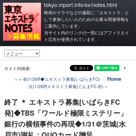
tokyo.mport.info/ex/notes.html
映画やドラマなどの撮影に「エキストラ」と
して参加したい人のための公募＆関連情報を
ご案内しています。
当サイト内のリンクの一部にはアフィリエイ
ト広告が使用されています。
サイト内検索
Home
←前(1/26R◆エキストラ募集[いばらきFC)
次(1/28🆙エキストラ募集[ぐんまFC 前)
終了 ＊ エキストラ募集[いばらきFC
発]◆TBS「ワールド極限ミステリー」
銀行の横領事件の再現◆1/31＠茨城(水
戸市)謝礼：QUOカード贈呈