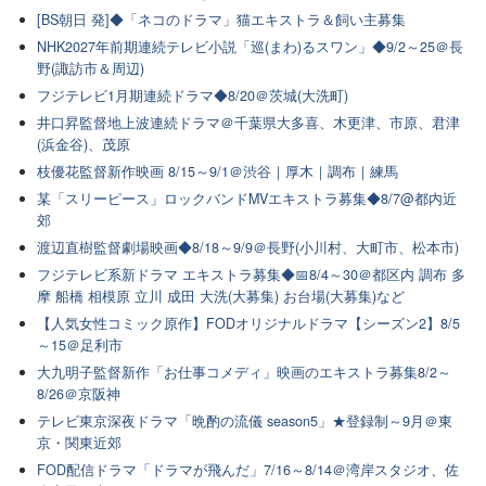
[BS朝日 発]◆「ネコのドラマ」猫エキストラ＆飼い主募集
NHK2027年前期連続テレビ小説「巡(まわ)るスワン」◆9/2～25＠長
野(諏訪市＆周辺)
フジテレビ1月期連続ドラマ◆8/20＠茨城(大洗町)
井口昇監督地上波連続ドラマ＠千葉県大多喜、木更津、市原、君津
(浜金谷)、茂原
枝優花監督新作映画 8/15～9/1＠渋谷｜厚木｜調布｜練馬
某「スリーピース」ロックバンドMVエキストラ募集◆8/7@都内近
郊
渡辺直樹監督劇場映画◆8/18～9/9＠長野(小川村、大町市、松本市)
フジテレビ系新ドラマ エキストラ募集◆📅8/4～30＠都区内 調布 多
摩 船橋 相模原 立川 成田 大洗(大募集) お台場(大募集)など
【人気女性コミック原作】FODオリジナルドラマ【シーズン2】8/5
～15＠足利市
大九明子監督新作「お仕事コメディ」映画のエキストラ募集8/2～
8/26＠京阪神
テレビ東京深夜ドラマ「晩酌の流儀 season5」★登録制～9月＠東
京・関東近郊
FOD配信ドラマ「ドラマが飛んだ」7/16～8/14＠湾岸スタジオ、佐