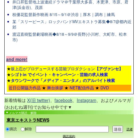
井口昇監督地上波連続ドラマ＠千葉県大多喜、木更津、市原、君
津(浜金谷)、茂原
枝優花監督新作映画 8/15～9/1＠渋谷｜厚木｜調布｜練馬
某「スリーピース」ロックバンドMVエキストラ募集◆8/7@都内近
郊
渡辺直樹監督劇場映画◆8/18～9/9＠長野(小川村、大町市、松本
市)
and more!
★
坂上忍がプロデュースする芸能プロダクション
【アヴァンセ】
★
シゴトin でイベント・キャンペーン・芸能の求人検索
★
タウンワーク
で「メディア・エンタメ」のアルバイト検索
近日公開協力作品
★
舞台挨拶
★
NET配信作品
★
DVD
新着情報は
X(旧 twitter)
、
facebook
、
Instagram
、およびメルマガ
(おおむね週刊)でお知らせ中です▼
メルマガ購読・解除
東京エキストラNEWS
購読
解除
読者
購読規約