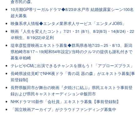
倉市民の森,
10月期GP帯リーガルドラマ◆8/23＠水戸市 結婚披露宴シーン100名
超大募集
映像系求人情報◆エンタメ業界求人サービス「エンタメJOBS」
映画『人生を変えたコント』7/21・31 (8/1)、8/2(8/3)・14(8/24)・22
＠桐生、8/19(22)＠足利
堤幸彦監督映画エキストラ募集◆群馬県各地7/23～25・8/13、新潟
県柏崎市8/17～19(昭和54年設定)/当時のクルマの提供も謝礼付きで
募集＠柏崎
テレビやCMに出演できるチャンスを掴もう！「アプローズプラス」
長崎県波佐見町でNHK夜ドラ「青の花 器の森」がエキストラ募集[事
前登録制]
長野県飯田市が舞台の映画『夕焼けに結ぶ』県民エキストラ事前登
録および県民キャストオーディション＠飯田市
NHKドラマ10新作「会社員」エキストラ募集【事前登録制】
「国立映画アーカイブ」がクラウドファンディング募集中