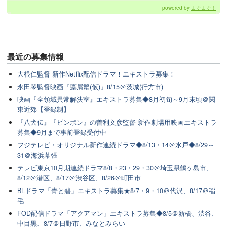
powered by
まぐまぐ！
最近の
募集情報
大根仁監督 新作Netflix配信ドラマ！エキストラ募集！
永田琴監督映画『藻屑蟹(仮)』8/15＠茨城(行方市)
映画『全領域異常解決室』エキストラ募集◆8月初旬～9月末頃＠関
東近郊【登録制】
『八犬伝』『ピンポン』の曽利文彦監督 新作劇場用映画エキストラ
募集◆9月まで事前登録受付中
フジテレビ・オリジナル新作連続ドラマ◆8/13・14＠水戸◆8/29～
31＠海浜幕張
テレビ東京10月期連続ドラマ8/8・23・29・30＠埼玉県鶴ヶ島市、
8/12＠港区、8/17＠渋谷区、8/26＠町田市
BLドラマ「青と碧」エキストラ募集★8/7・9・10＠代沢、8/17＠稲
毛
FOD配信ドラマ「アクアマン」エキストラ募集◆8/5＠新橋、渋谷、
中目黒、8/7＠日野市、みなとみらい