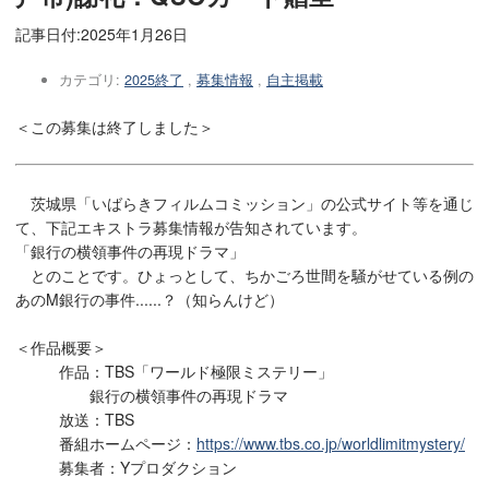
記事日付:
2025年1月26日
カテゴリ:
2025終了
,
募集情報
,
自主掲載
＜この募集は終了しました＞
茨城県「いばらきフィルムコミッション」の公式サイト等を通じ
て、下記エキストラ募集情報が告知されています。
「銀行の横領事件の再現ドラマ」
とのことです。ひょっとして、ちかごろ世間を騒がせている例の
あのM銀行の事件......？（知らんけど）
＜作品概要＞
作品：TBS「ワールド極限ミステリー」
銀行の横領事件の再現ドラマ
放送：TBS
番組ホームページ：
https://www.tbs.co.jp/worldlimitmystery/
募集者：Yプロダクション