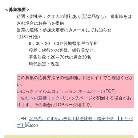
＜募集概要＞
待遇・謝礼等：クオカの謝礼あり(記念品なし)。食事時をは
さむ場合はお弁当を提供
当落の連絡：参加決定者のみメールにてお知らせ
1月31日(金)
8：00～20：00＠茨城県水戸市某所
役柄：銀行のお客様、銀行員など。
募集対象：20～70代の男女30名
時代設定：現在
この募集の応募方法その他詳細は下記サイトでご確認くださ
い。
いばらきフィルムコミッション ホームページ(TOP)
告知への直接リンク
※リンク先ページが消滅する場合があ
ります。その場合はTOPページ経由で。
[+PR]
水戸のおすすめホテル | 料金比較・格安予約 【トリバ
ゴ】