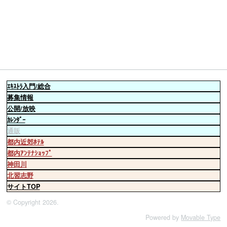
ｴｷｽﾄﾗ
入門/総合
募集情報
公開/放映
ｶﾚﾝﾀﾞｰ
通販
都内近郊ﾎﾃﾙ
都内ｱﾝﾃﾅｼｮｯﾌﾟ
神田川
北習志野
サイトTOP
© Copyright 2026.
Powered by
Movable Type