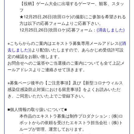
【役柄】ゲーム大会に出場するゲーマー、観客、スタッ
フ
★12月25日,26日(吹田ロケ)の撮影にご参加を希望される
方は以下の応募フォームよりご応募下さい。
12月25日,26日(吹田ロケ)応募フォーム：
(消去しました)
※こちらからのご案内はエキストラ募集専用メールアドレス(
(消
去しました)
)より配信いたしますので、あらかじめ受信許可設
定の確認をお願い致します。
お問合せへのご返答やご当選後のご案内についても全て上記メ
ールアドレスよりご連絡させて頂きます。
※募集ページ後半の【ご注意事項】及び【新型コロナウィルス
感染症感染防止対策における留意事項】をよくお読みいただ
き、ご同意いただいた上でご登録下さい。
■個人情報の取り扱いについて■
本作品のエキストラ募集は制作プロダクション：(株)ロ
ボットからの依頼を受けたエキストラ担当会社：(株)ト
ループが管理、運営しております。