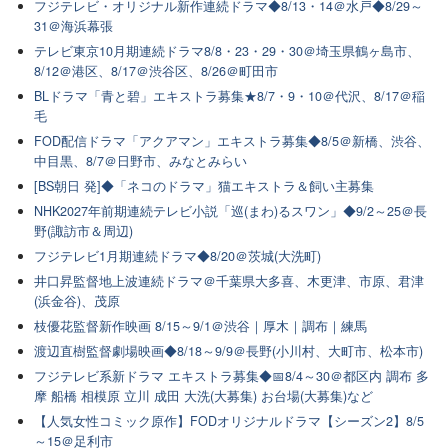
フジテレビ・オリジナル新作連続ドラマ◆8/13・14＠水戸◆8/29～
31＠海浜幕張
テレビ東京10月期連続ドラマ8/8・23・29・30＠埼玉県鶴ヶ島市、
8/12＠港区、8/17＠渋谷区、8/26＠町田市
BLドラマ「青と碧」エキストラ募集★8/7・9・10＠代沢、8/17＠稲
毛
FOD配信ドラマ「アクアマン」エキストラ募集◆8/5＠新橋、渋谷、
中目黒、8/7＠日野市、みなとみらい
[BS朝日 発]◆「ネコのドラマ」猫エキストラ＆飼い主募集
NHK2027年前期連続テレビ小説「巡(まわ)るスワン」◆9/2～25＠長
野(諏訪市＆周辺)
フジテレビ1月期連続ドラマ◆8/20＠茨城(大洗町)
井口昇監督地上波連続ドラマ＠千葉県大多喜、木更津、市原、君津
(浜金谷)、茂原
枝優花監督新作映画 8/15～9/1＠渋谷｜厚木｜調布｜練馬
渡辺直樹監督劇場映画◆8/18～9/9＠長野(小川村、大町市、松本市)
フジテレビ系新ドラマ エキストラ募集◆📅8/4～30＠都区内 調布 多
摩 船橋 相模原 立川 成田 大洗(大募集) お台場(大募集)など
【人気女性コミック原作】FODオリジナルドラマ【シーズン2】8/5
～15＠足利市