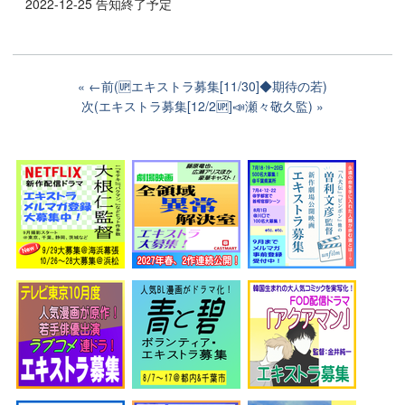
2022-12-25 告知終了予定
←前(🆙エキストラ募集[11/30]◆期待の若)
次(エキストラ募集[12/2🆙]📣瀬々敬久監)