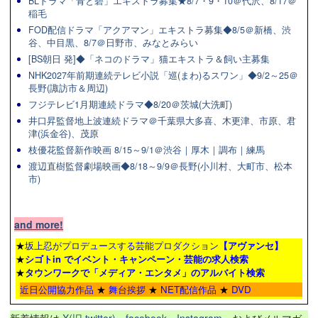
BLドラマ「青と碧」エキストラ募集★8/7・9・10＠代沢、8/17＠
稲毛
FOD配信ドラマ「アクアマン」エキストラ募集◆8/5＠新橋、渋
谷、中目黒、8/7＠日野市、みなとみらい
[BS朝日 発]◆「ネコのドラマ」猫エキストラ＆飼い主募集
NHK2027年前期連続テレビ小説「巡(まわ)るスワン」◆9/2～25＠
長野(諏訪市＆周辺)
フジテレビ1月期連続ドラマ◆8/20＠茨城(大洗町)
井口昇監督地上波連続ドラマ＠千葉県大多喜、木更津、市原、君
津(浜金谷)、茂原
枝優花監督新作映画 8/15～9/1＠渋谷｜厚木｜調布｜練馬
渡辺直樹監督劇場映画◆8/18～9/9＠長野(小川村、大町市、松本
市)
and more!
★
坂上忍がプロデュースする芸能プロダクション
【アヴァンセ】
★
シゴトin でイベント・キャンペーン・芸能の求人検索
★
タウンワーク
で「メディア・エンタメ」のアルバイト検索
近日公開協力作品
★
舞台挨拶
★
NET配信作品
★
DVD