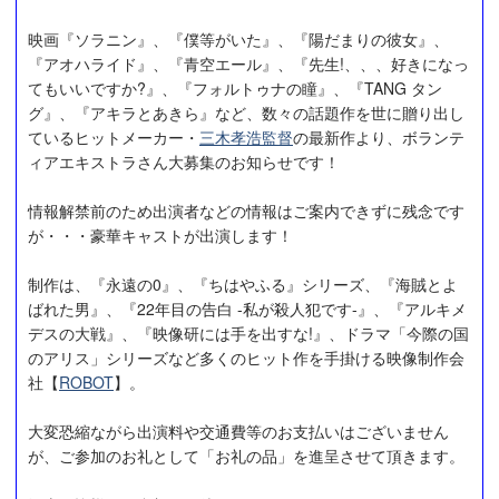
映画『ソラニン』、『僕等がいた』、『陽だまりの彼女』、
『アオハライド』、『青空エール』、『先生!、、、好きになっ
てもいいですか?』、『フォルトゥナの瞳』、『TANG タン
グ』、『アキラとあきら』など、数々の話題作を世に贈り出し
ているヒットメーカー・
三木孝浩監督
の最新作より、ボランテ
ィアエキストラさん大募集のお知らせです！
情報解禁前のため出演者などの情報はご案内できずに残念です
が・・・豪華キャストが出演します！
制作は、『永遠の0』、『ちはやふる』シリーズ、『海賊とよ
ばれた男』、『22年目の告白 -私が殺人犯です-』、『アルキメ
デスの大戦』、『映像研には手を出すな!』、ドラマ「今際の国
のアリス」シリーズなど多くのヒット作を手掛ける映像制作会
社【
ROBOT
】。
大変恐縮ながら出演料や交通費等のお支払いはございません
が、ご参加のお礼として「お礼の品」を進呈させて頂きます。