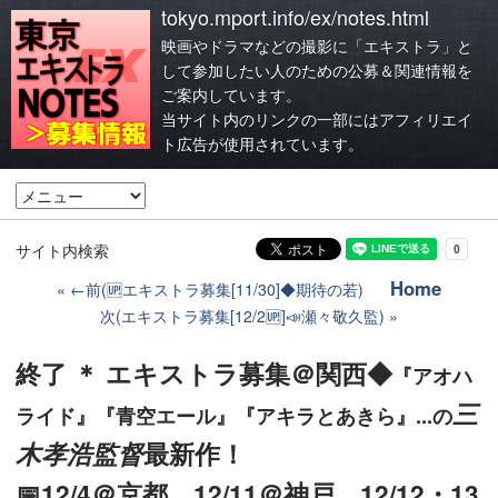
tokyo.mport.info/ex/notes.html
映画やドラマなどの撮影に「エキストラ」と
して参加したい人のための公募＆関連情報を
ご案内しています。
当サイト内のリンクの一部にはアフィリエイ
ト広告が使用されています。
サイト内検索
Home
←前(🆙エキストラ募集[11/30]◆期待の若)
次(エキストラ募集[12/2🆙]📣瀬々敬久監)
終了 ＊ エキストラ募集＠関西◆
『アオハ
三
ライド』『青空エール』『アキラとあきら』...の
木孝浩監督
最新作！
📅12/4＠京都、12/11＠神戸、12/12・13