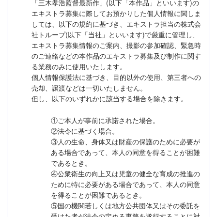
「三木孝浩監督最新作」(以下「本作品」といいます)の
エキストラ募集に際してお預かりした個人情報に関しま
しては、以下の規約に基づき、エキストラ担当の株式会
社トループ(以下「当社」といいます)で厳重に管理し、
エキストラ募集情報のご案内、撮影の参加確認、緊急時
のご連絡などの本作品のエキストラ募集及び制作に関す
る業務のみに使用いたします。
個人情報保護法に基づき、目的以外の使用、第三者への
売却、譲渡などは一切いたしません。
但し、以下のいずれかに該当する場合を除きます。
①ご本人が事前に承諾された場合。
②法令に基づく場合。
③人の生命、身体又は財産の保護のために必要が
ある場合であって、本人の同意を得ることが困難
であるとき。
④公衆衛生の向上又は児童の健全な育成の推進の
ために特に必要がある場合であって、本人の同意
を得ることが困難であるとき。
⑤国の機関若しくは地方公共団体又はその委託を
受けた者が法令の定める事務を遂行することに対