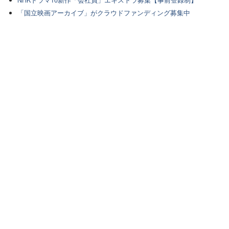
NHKドラマ10新作「会社員」エキストラ募集【事前登録制】
「国立映画アーカイブ」がクラウドファンディング募集中