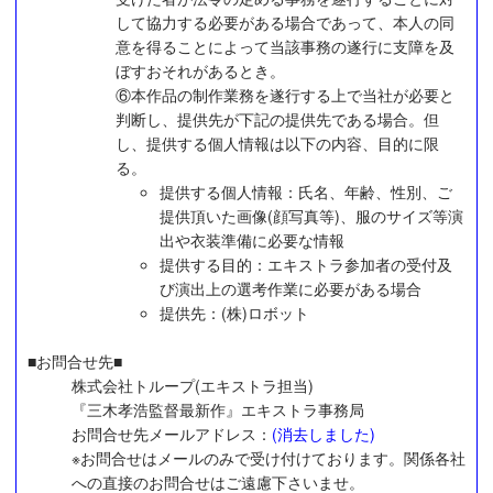
して協力する必要がある場合であって、本人の同
意を得ることによって当該事務の遂行に支障を及
ぼすおそれがあるとき。
⑥本作品の制作業務を遂行する上で当社が必要と
判断し、提供先が下記の提供先である場合。但
し、提供する個人情報は以下の内容、目的に限
る。
提供する個人情報：氏名、年齢、性別、ご
提供頂いた画像(顔写真等)、服のサイズ等演
出や衣装準備に必要な情報
提供する目的：エキストラ参加者の受付及
び演出上の選考作業に必要がある場合
提供先：(株)ロボット
■お問合せ先■
株式会社トループ(エキストラ担当)
『三木孝浩監督最新作』エキストラ事務局
お問合せ先メールアドレス：
(消去しました)
※お問合せはメールのみで受け付けております。関係各社
への直接のお問合せはご遠慮下さいませ。