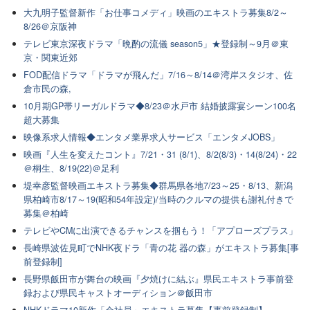
大九明子監督新作「お仕事コメディ」映画のエキストラ募集8/2～
8/26＠京阪神
テレビ東京深夜ドラマ「晩酌の流儀 season5」★登録制～9月＠東
京・関東近郊
FOD配信ドラマ「ドラマが飛んだ」7/16～8/14＠湾岸スタジオ、佐
倉市民の森,
10月期GP帯リーガルドラマ◆8/23＠水戸市 結婚披露宴シーン100名
超大募集
映像系求人情報◆エンタメ業界求人サービス「エンタメJOBS」
映画『人生を変えたコント』7/21・31 (8/1)、8/2(8/3)・14(8/24)・22
＠桐生、8/19(22)＠足利
堤幸彦監督映画エキストラ募集◆群馬県各地7/23～25・8/13、新潟
県柏崎市8/17～19(昭和54年設定)/当時のクルマの提供も謝礼付きで
募集＠柏崎
テレビやCMに出演できるチャンスを掴もう！「アプローズプラス」
長崎県波佐見町でNHK夜ドラ「青の花 器の森」がエキストラ募集[事
前登録制]
長野県飯田市が舞台の映画『夕焼けに結ぶ』県民エキストラ事前登
録および県民キャストオーディション＠飯田市