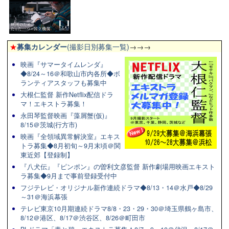
★
募集カレンダー
(撮影日別募集一覧)
→→→
映画『サマータイムレンダ』
◆8/24～16＠和歌山市内各所◆ボ
ランティアスタッフも募集中
大根仁監督 新作Netflix配信ドラ
マ！エキストラ募集！
永田琴監督映画『藻屑蟹(仮)』
8/15＠茨城(行方市)
映画『全領域異常解決室』エキス
トラ募集◆8月初旬～9月末頃＠関
東近郊【登録制】
『八犬伝』『ピンポン』の曽利文彦監督 新作劇場用映画エキスト
ラ募集◆9月まで事前登録受付中
フジテレビ・オリジナル新作連続ドラマ◆8/13・14＠水戸◆8/29
～31＠海浜幕張
テレビ東京10月期連続ドラマ8/8・23・29・30＠埼玉県鶴ヶ島市、
8/12＠港区、8/17＠渋谷区、8/26＠町田市