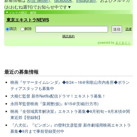
新着情報は
X(旧 twitter)
、
facebook
、
Instagram
、およびメルマガ
(おおむね週刊)でお知らせ中です▼
メルマガ購読・解除
東京エキストラNEWS
購読
解除
読者
購読規約
powered by
まぐまぐ！
最近の
募集情報
映画『サマータイムレンダ』◆8/24～16＠和歌山市内各所◆ボラン
ティアスタッフも募集中
大根仁監督 新作Netflix配信ドラマ！エキストラ募集！
永田琴監督映画『藻屑蟹(仮)』8/15＠茨城(行方市)
映画『全領域異常解決室』エキストラ募集◆8月初旬～9月末頃＠関
東近郊【登録制】
『八犬伝』『ピンポン』の曽利文彦監督 新作劇場用映画エキストラ
募集◆9月まで事前登録受付中