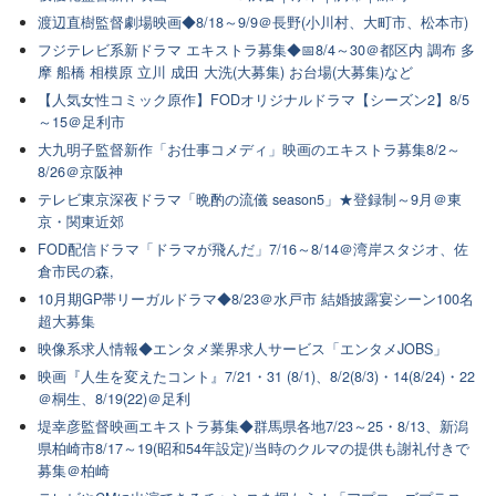
渡辺直樹監督劇場映画◆8/18～9/9＠長野(小川村、大町市、松本市)
フジテレビ系新ドラマ エキストラ募集◆📅8/4～30＠都区内 調布 多
摩 船橋 相模原 立川 成田 大洗(大募集) お台場(大募集)など
【人気女性コミック原作】FODオリジナルドラマ【シーズン2】8/5
～15＠足利市
大九明子監督新作「お仕事コメディ」映画のエキストラ募集8/2～
8/26＠京阪神
テレビ東京深夜ドラマ「晩酌の流儀 season5」★登録制～9月＠東
京・関東近郊
FOD配信ドラマ「ドラマが飛んだ」7/16～8/14＠湾岸スタジオ、佐
倉市民の森,
10月期GP帯リーガルドラマ◆8/23＠水戸市 結婚披露宴シーン100名
超大募集
映像系求人情報◆エンタメ業界求人サービス「エンタメJOBS」
映画『人生を変えたコント』7/21・31 (8/1)、8/2(8/3)・14(8/24)・22
＠桐生、8/19(22)＠足利
堤幸彦監督映画エキストラ募集◆群馬県各地7/23～25・8/13、新潟
県柏崎市8/17～19(昭和54年設定)/当時のクルマの提供も謝礼付きで
募集＠柏崎