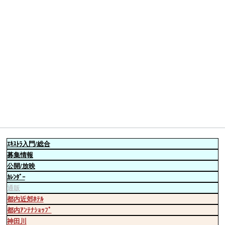
ｴｷｽﾄﾗ
入門/総合
募集情報
公開/放映
ｶﾚﾝﾀﾞｰ
通販
都内近郊ﾎﾃﾙ
都内ｱﾝﾃﾅｼｮｯﾌﾟ
神田川