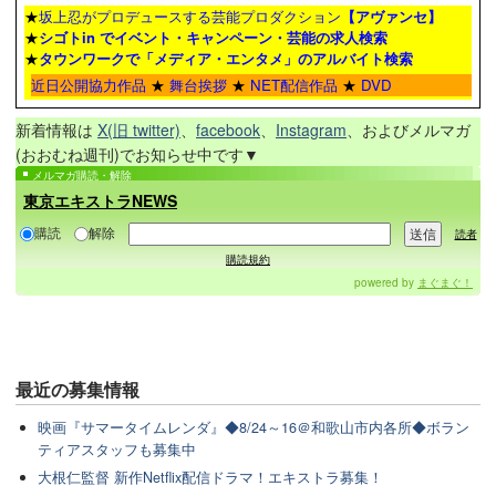
★
坂上忍がプロデュースする芸能プロダクション
【アヴァンセ】
★
シゴトin でイベント・キャンペーン・芸能の求人検索
★
タウンワーク
で「メディア・エンタメ」のアルバイト検索
近日公開協力作品
★
舞台挨拶
★
NET配信作品
★
DVD
新着情報は
X(旧 twitter)
、
facebook
、
Instagram
、およびメルマガ
(おおむね週刊)でお知らせ中です▼
メルマガ購読・解除
東京エキストラNEWS
購読
解除
読者
購読規約
powered by
まぐまぐ！
最近の
募集情報
映画『サマータイムレンダ』◆8/24～16＠和歌山市内各所◆ボラン
ティアスタッフも募集中
大根仁監督 新作Netflix配信ドラマ！エキストラ募集！