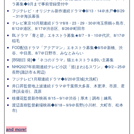
ラ募集◆9月まで事前登録受付中
フジテレビ・オリジナル新作連続ドラマ◆8/13・14＠水戸◆8/29
～31＠海浜幕張
テレビ東京10月期連続ドラマ8/8・23・29・30＠埼玉県鶴ヶ島市、
8/12＠港区、8/17＠渋谷区、8/26＠町田市
BLドラマ「青と碧」エキストラ募集★8/7・9・10＠代沢、8/17＠
稲毛
FOD配信ドラマ「アクアマン」エキストラ募集◆8/5＠新橋、渋
谷、中目黒、8/7＠日野市、みなとみらい
[BS朝日 発]◆「ネコのドラマ」猫エキストラ＆飼い主募集
NHK2027年前期連続テレビ小説「巡(まわ)るスワン」◆9/2～25＠
長野(諏訪市＆周辺)
フジテレビ1月期連続ドラマ◆8/20＠茨城(大洗町)
井口昇監督地上波連続ドラマ＠千葉県大多喜、木更津、市原、君
津(浜金谷)、茂原
枝優花監督新作映画 8/15～9/1＠渋谷｜厚木｜調布｜練馬
渡辺直樹監督劇場映画◆8/18～9/9＠長野(小川村、大町市、松本
市)
and more!