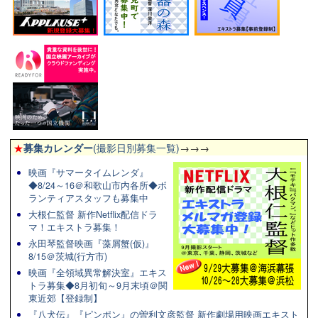
★
募集カレンダー
(撮影日別募集一覧)
→→→
映画『サマータイムレンダ』
◆8/24～16＠和歌山市内各所◆ボ
ランティアスタッフも募集中
大根仁監督 新作Netflix配信ドラ
マ！エキストラ募集！
永田琴監督映画『藻屑蟹(仮)』
8/15＠茨城(行方市)
映画『全領域異常解決室』エキス
トラ募集◆8月初旬～9月末頃＠関
東近郊【登録制】
『八犬伝』『ピンポン』の曽利文彦監督 新作劇場用映画エキスト