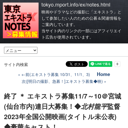
tokyo.mport.info/ex/notes.html
映画やドラマなどの撮影に「エキストラ」と
して参加したい人のための公募＆関連情報を
ご案内しています。
当サイト内のリンクの一部にはアフィリエイ
ト広告が使用されています。
サイト内検索
Home
←前(エキストラ募集 10/31、11/1、3)
次([明日の撮影、急募！]エキストラ募集◆映)
終了 ＊ エキストラ募集11/7～10＠宮城
(仙台市内)連日大募集！◆
北村龍平
監督
2023年全国公開映画(タイトル未公表)
◆豪華キャスト！