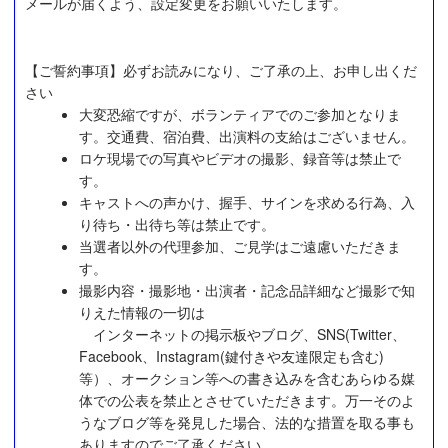
メールが届くよう、設定変更をお願いいたします。
【ご誓約事項】必ずお読みになり、ご了承の上、お申し出くだ
さい
大変恐縮ですが、ボランティアでのご参加となりま
す。交通費、宿泊費、出演料の支給はございません。
ロケ現場での写真やビデオの撮影、録音等は禁止で
す。
キャストへの声かけ、握手、サインを求める行為、入
り待ち・出待ち等は禁止です。
当選者以外の代理参加、ご見学はご遠慮いただきま
す。
撮影内容・撮影地・出演者・記念品詳細など撮影で知
りえた情報の一切は
インターネットの掲示板やブログ、SNS(Twitter、
Facebook、Instagram(鍵付きや友達限定も含む)
等）、オークション等への書き込みを含むあらゆる媒
体での公表を禁止とさせていただきます。万一そのよ
うなブログ等を発見した場合、法的な措置を取る事も
ありますのでご了承ください。