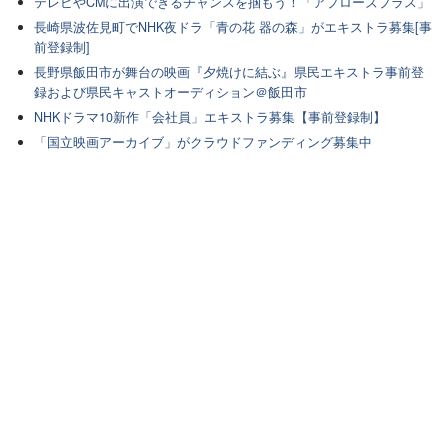
テレビやCMに出演できるチャンスを掴もう！「アプローズプラス」
長崎県波佐見町でNHK夜ドラ「青の花 器の森」がエキストラ募集[事
前登録制]
長野県飯田市が舞台の映画『夕焼けに結ぶ』県民エキストラ事前登
録および県民キャストオーディション＠飯田市
NHKドラマ10新作「会社員」エキストラ募集【事前登録制】
「国立映画アーカイブ」がクラウドファンディング募集中