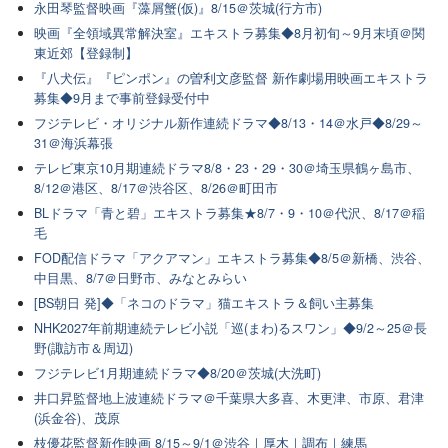
永田琴監督映画『藻屑蟹(仮)』8/15＠茨城(行方市)
映画『全領域異常解決室』エキストラ募集◆8月初旬～9月末頃＠関
東近郊【登録制】
『八犬伝』『ピンポン』の曽利文彦監督 新作劇場用映画エキストラ
募集◆9月まで事前登録受付中
フジテレビ・オリジナル新作連続ドラマ◆8/13・14＠水戸◆8/29～
31＠海浜幕張
テレビ東京10月期連続ドラマ8/8・23・29・30＠埼玉県鶴ヶ島市、
8/12＠港区、8/17＠渋谷区、8/26＠町田市
BLドラマ「青と碧」エキストラ募集★8/7・9・10＠代沢、8/17＠稲
毛
FOD配信ドラマ「アクアマン」エキストラ募集◆8/5＠新橋、渋谷、
中目黒、8/7＠日野市、みなとみらい
[BS朝日 発]◆「ネコのドラマ」猫エキストラ＆飼い主募集
NHK2027年前期連続テレビ小説「巡(まわ)るスワン」◆9/2～25＠長
野(諏訪市＆周辺)
フジテレビ1月期連続ドラマ◆8/20＠茨城(大洗町)
井口昇監督地上波連続ドラマ＠千葉県大多喜、木更津、市原、君津
(浜金谷)、茂原
枝優花監督新作映画 8/15～9/1＠渋谷｜厚木｜調布｜練馬