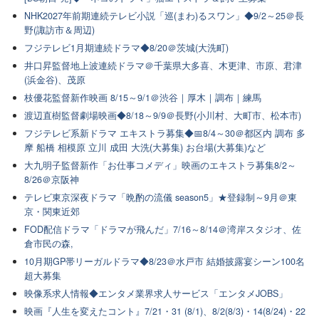
NHK2027年前期連続テレビ小説「巡(まわ)るスワン」◆9/2～25＠長
野(諏訪市＆周辺)
フジテレビ1月期連続ドラマ◆8/20＠茨城(大洗町)
井口昇監督地上波連続ドラマ＠千葉県大多喜、木更津、市原、君津
(浜金谷)、茂原
枝優花監督新作映画 8/15～9/1＠渋谷｜厚木｜調布｜練馬
渡辺直樹監督劇場映画◆8/18～9/9＠長野(小川村、大町市、松本市)
フジテレビ系新ドラマ エキストラ募集◆📅8/4～30＠都区内 調布 多
摩 船橋 相模原 立川 成田 大洗(大募集) お台場(大募集)など
大九明子監督新作「お仕事コメディ」映画のエキストラ募集8/2～
8/26＠京阪神
テレビ東京深夜ドラマ「晩酌の流儀 season5」★登録制～9月＠東
京・関東近郊
FOD配信ドラマ「ドラマが飛んだ」7/16～8/14＠湾岸スタジオ、佐
倉市民の森,
10月期GP帯リーガルドラマ◆8/23＠水戸市 結婚披露宴シーン100名
超大募集
映像系求人情報◆エンタメ業界求人サービス「エンタメJOBS」
映画『人生を変えたコント』7/21・31 (8/1)、8/2(8/3)・14(8/24)・22