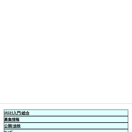
ｴｷｽﾄﾗ
入門/総合
募集情報
公開/放映