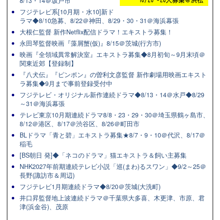
8/13・14＠坂戸市
フジテレビ系[10月期・水10]新ド
ラマ◆8/10急募、8/22＠神田、8/29・30・31＠海浜幕張
大根仁監督 新作Netflix配信ドラマ！エキストラ募集！
永田琴監督映画『藻屑蟹(仮)』8/15＠茨城(行方市)
映画『全領域異常解決室』エキストラ募集◆8月初旬～9月末頃＠
関東近郊【登録制】
『八犬伝』『ピンポン』の曽利文彦監督 新作劇場用映画エキスト
ラ募集◆9月まで事前登録受付中
フジテレビ・オリジナル新作連続ドラマ◆8/13・14＠水戸◆8/29
～31＠海浜幕張
テレビ東京10月期連続ドラマ8/8・23・29・30＠埼玉県鶴ヶ島市、
8/12＠港区、8/17＠渋谷区、8/26＠町田市
BLドラマ「青と碧」エキストラ募集★8/7・9・10＠代沢、8/17＠
稲毛
[BS朝日 発]◆「ネコのドラマ」猫エキストラ＆飼い主募集
NHK2027年前期連続テレビ小説「巡(まわ)るスワン」◆9/2～25＠
長野(諏訪市＆周辺)
フジテレビ1月期連続ドラマ◆8/20＠茨城(大洗町)
井口昇監督地上波連続ドラマ＠千葉県大多喜、木更津、市原、君
津(浜金谷)、茂原