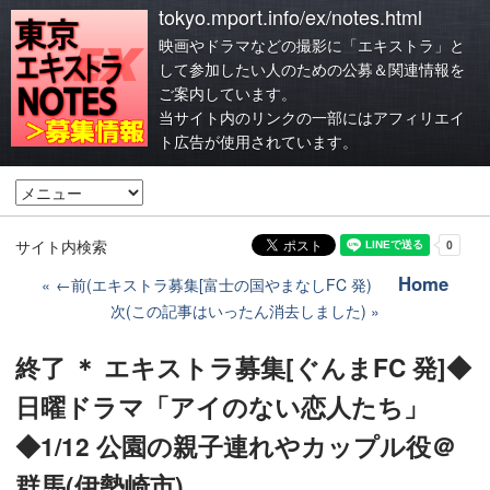
tokyo.mport.info/ex/notes.html
映画やドラマなどの撮影に「エキストラ」と
して参加したい人のための公募＆関連情報を
ご案内しています。
当サイト内のリンクの一部にはアフィリエイ
ト広告が使用されています。
サイト内検索
Home
←前(エキストラ募集[富士の国やまなしFC 発)
次(この記事はいったん消去しました)
終了 ＊ エキストラ募集[ぐんまFC 発]◆
日曜ドラマ「アイのない恋人たち」
◆1/12 公園の親子連れやカップル役＠
群馬(伊勢崎市)