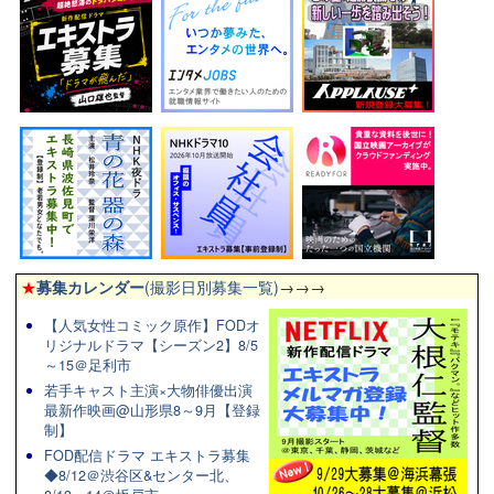
★
募集カレンダー
(撮影日別募集一覧)
→→→
【人気女性コミック原作】FODオ
リジナルドラマ【シーズン2】8/5
～15＠足利市
若手キャスト主演×大物俳優出演
最新作映画@山形県8～9月【登録
制】
FOD配信ドラマ エキストラ募集
◆8/12＠渋谷区&センター北、