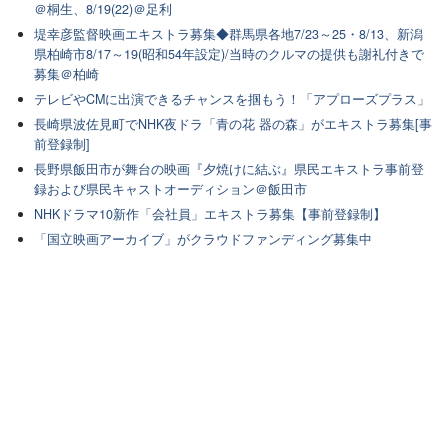
＠桐生、8/19(22)＠足利
堤幸彦監督映画エキストラ募集◆群馬県各地7/23～25・8/13、新潟
県柏崎市8/17～19(昭和54年設定)/当時のクルマの提供も謝礼付きで
募集＠柏崎
テレビやCMに出演できるチャンスを掴もう！「アプローズプラス」
長崎県波佐見町でNHK夜ドラ「青の花 器の森」がエキストラ募集[事
前登録制]
長野県飯田市が舞台の映画『夕焼けに結ぶ』県民エキストラ事前登
録および県民キャストオーディション＠飯田市
NHKドラマ10新作「会社員」エキストラ募集【事前登録制】
「国立映画アーカイブ」がクラウドファンディング募集中