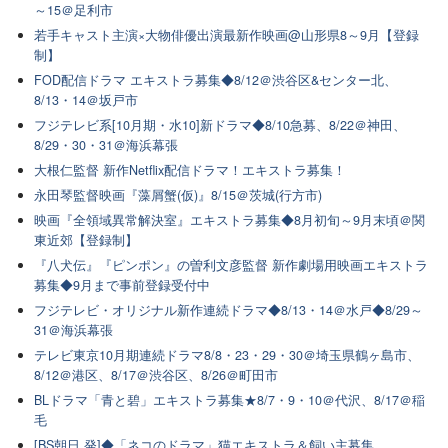
～15＠足利市
若手キャスト主演×大物俳優出演最新作映画@山形県8～9月【登録
制】
FOD配信ドラマ エキストラ募集◆8/12＠渋谷区&センター北、
8/13・14＠坂戸市
フジテレビ系[10月期・水10]新ドラマ◆8/10急募、8/22＠神田、
8/29・30・31＠海浜幕張
大根仁監督 新作Netflix配信ドラマ！エキストラ募集！
永田琴監督映画『藻屑蟹(仮)』8/15＠茨城(行方市)
映画『全領域異常解決室』エキストラ募集◆8月初旬～9月末頃＠関
東近郊【登録制】
『八犬伝』『ピンポン』の曽利文彦監督 新作劇場用映画エキストラ
募集◆9月まで事前登録受付中
フジテレビ・オリジナル新作連続ドラマ◆8/13・14＠水戸◆8/29～
31＠海浜幕張
テレビ東京10月期連続ドラマ8/8・23・29・30＠埼玉県鶴ヶ島市、
8/12＠港区、8/17＠渋谷区、8/26＠町田市
BLドラマ「青と碧」エキストラ募集★8/7・9・10＠代沢、8/17＠稲
毛
[BS朝日 発]◆「ネコのドラマ」猫エキストラ＆飼い主募集