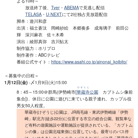
よる10時～
放送終了後、
Tver
・
ABEMA
で見逃し配信
TELASA
・
U-NEXT
にて2社独占見放題配信
脚本：遊川和彦
出演：福士蒼汰 岡崎紗絵 本郷奏多 成海璃子 前田公
輝 深川麻衣 佐々木希
演出：綾部真弥 吉川鮎太
制作協力：ホリプロ
制作著作：ABCテレビ
番組公式サイト：
https://www.asahi.co.jp/ainonai_koibito/
＜募集中の日程＞
1月12日(金)
-〆1月9日(火)15:00
けぞうじ
8：45～15:00＠群馬(伊勢崎市[
華蔵寺
公園
カブトムシ像前
集合])、休日に公園に遊びに来ている親子連れ、カップル役
男女50人程度。
華蔵寺(けぞうじ)公園は、JR両毛線・東武伊勢崎線「伊勢
崎」駅北方(徒歩22分)に位置する市立の総合公園。観覧車な
ど有料の遊園施設や運動施設が提供されている。「カブトム
シの像」は公園北端東側に位置している。最寄りのバス停
は、いせさきしコミュニティバスあおぞらバス停「華蔵寺公