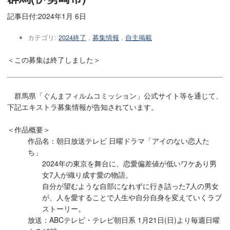
記事日付:
2024年1月 6日
カテゴリ:
2024終了
,
募集情報
,
自主掲載
＜この募集は終了しました＞
群馬県「ぐんまフィルムコミッション」公式サイト等を通じて、
下記エキストラ募集情報が告知されています。
＜作品概要＞
作品名：朝日放送テレビ 日曜ドラマ「アイのない恋人た
ち」
2024年の東京を舞台に、恋愛偏差値が低いワケあり男
女7人が織り成す愛の物語。
自分が望むような自部になれずに行き詰った7人の男女
が、人を愛することで人生や自分自身を変えていくラブ
ストーリー。
放送：ABCテレビ・テレビ朝日系 1月21日(日)より毎週日曜