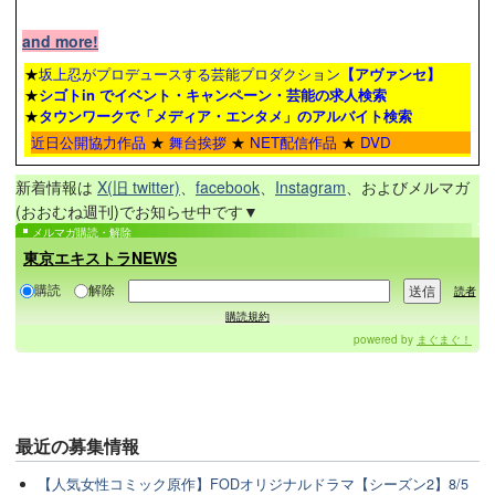
and more!
★
坂上忍がプロデュースする芸能プロダクション
【アヴァンセ】
★
シゴトin でイベント・キャンペーン・芸能の求人検索
★
タウンワーク
で「メディア・エンタメ」のアルバイト検索
近日公開協力作品
★
舞台挨拶
★
NET配信作品
★
DVD
新着情報は
X(旧 twitter)
、
facebook
、
Instagram
、およびメルマガ
(おおむね週刊)でお知らせ中です▼
メルマガ購読・解除
東京エキストラNEWS
購読
解除
読者
購読規約
powered by
まぐまぐ！
最近の
募集情報
【人気女性コミック原作】FODオリジナルドラマ【シーズン2】8/5