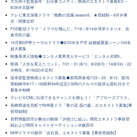
大九明子監督新作「お仕事コメディ」映画のエキストラ募集8/2～
8/26＠京阪神
テレビ東京深夜ドラマ「晩酌の流儀 season5」★登録制～9月＠東
京・関東近郊
FOD配信ドラマ「ドラマが飛んだ」7/16～8/14＠湾岸スタジオ、佐
倉市民の森,
10月期GP帯リーガルドラマ◆8/23＠水戸市 結婚披露宴シーン100名
超大募集
映像系求人情報◆エンタメ業界求人サービス「エンタメJOBS」
映画『人生を変えたコント』7/21・31 (8/1)、8/2(8/3)・14(8/24)・22
＠桐生、8/19(22)＠足利
堤幸彦監督映画エキストラ募集◆群馬県各地7/23～25・8/13、新潟
県柏崎市8/17～19(昭和54年設定)/当時のクルマの提供も謝礼付きで
募集＠柏崎
テレビやCMに出演できるチャンスを掴もう！「アプローズプラス」
長崎県波佐見町でNHK夜ドラ「青の花 器の森」がエキストラ募集[事
前登録制]
長野県飯田市が舞台の映画『夕焼けに結ぶ』県民エキストラ事前登
録および県民キャストオーディション＠飯田市
NHKドラマ10新作「会社員」エキストラ募集【事前登録制】