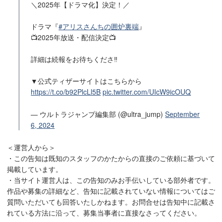
＼2025年【ドラマ化】決定！／
ドラマ『
#アリスさんちの囲炉裏端
』
📺2025年放送・配信決定📺
詳細は続報をお待ちくださ‼️
▼公式ティザーサイトはこちらから
https://t.co/b92PlcLl5B
pic.twitter.com/UIcW9icOUQ
— ウルトラジャンプ編集部 (@ultra_jump)
September
6, 2024
＜運営人から＞
・この告知は既知のスタッフのかたからの直接のご依頼に基づいて
掲載しています。
・当サイト運営人は、この告知のみお手伝いしている部外者です。
作品や募集の詳細など、告知に記載されていない情報についてはご
質問いただいても回答いたしかねます。お問合せは告知中に記載さ
れている方法に沿って、募集当事者に直接なさってください。