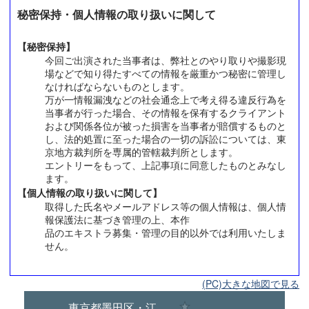
秘密保持・個人情報の取り扱いに関して
【秘密保持】
今回ご出演された当事者は、弊社とのやり取りや撮影現
場などで知り得たすべての情報を厳重かつ秘密に管理し
なければならないものとします。
万が一情報漏洩などの社会通念上で考え得る違反行為を
当事者が行った場合、その情報を保有するクライアント
および関係各位が被った損害を当事者が賠償するものと
し、法的処置に至った場合の一切の訴訟については、東
京地方裁判所を専属的管轄裁判所とします。
エントリーをもって、上記事項に同意したものとみなし
ます。
【個人情報の取り扱いに関して】
取得した氏名やメールアドレス等の個人情報は、個人情
報保護法に基づき管理の上、本作
品のエキストラ募集・管理の目的以外では利用いたしま
せん。
(PC)大きな地図で見る