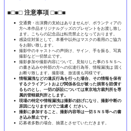
■□■□ 注意事項 □■□■
交通費・出演費の支給はありませんが、ボランティアの
方へ本作品オリジナルグッズのプレゼントをお渡し致し
ます。こちらの記念品は転売禁止となっております。
感染症対策として、本番中以外はマスクの着用のご協力
をお願い致します。
撮影中のキャストへの声掛け、サイン、手を振る、写真
撮影など一切禁止です。
撮影参加や撮影内容について、見知りした事のＳＮＳへ
の書き込みや外部の方への伝達行為等、情報漏洩は 固く
お断り致します。撮影後、放送後も同様です。
情報漏洩などの違反行為を行った場合、その情報を保有
するクライアントおよび関係各位が被った損害を賠償す
るものとし、一切の訴訟については東京地方裁判所を専
属的管轄裁判所とします。
現場の特定や情報漏洩は撮影の妨げになり、撮影中断の
原因になりますのでご遠慮く ださい。
撮影に参加すること、撮影内容等は一切ＳＮＳ等への書
き込み禁止です。
応募者多数の場合、抽選とさせていただきます。