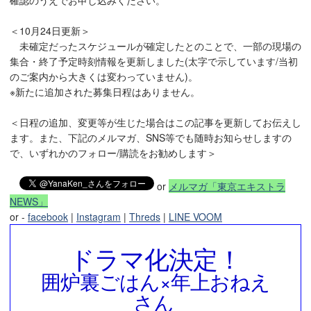
＜10月24日更新＞
未確定だったスケジュールが確定したとのことで、一部の現場の
集合・終了予定時刻情報を更新しました(太字で示しています/当初
のご案内から大きくは変わっていません)。
※新たに追加された募集日程はありません。
＜日程の追加、変更等が生じた場合はこの記事を更新してお伝えし
ます。また、下記のメルマガ、SNS等でも随時お知らせしますの
で、いずれかのフォロー/購読をお勧めします＞
or
メルマガ「東京エキストラ
NEWS」
or -
facebook
|
Instagram
|
Threds
|
LINE VOOM
ドラマ化決定！
囲炉裏ごはん×年上おねえ
さん