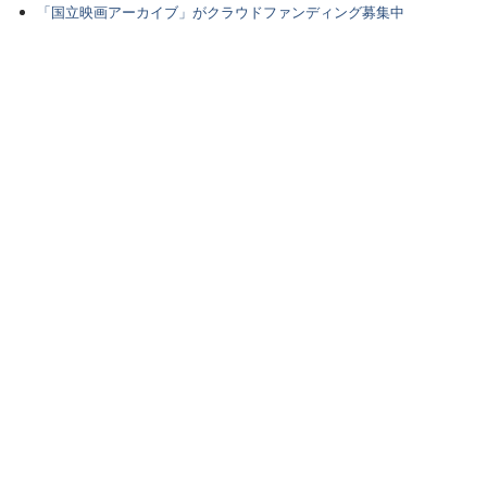
「国立映画アーカイブ」がクラウドファンディング募集中