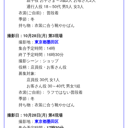
通行人役 18～50代 男5人 女3人
衣裳(ご自前)： 普段着
季節：冬
持ち物：衣装に合う靴やかばん
撮影日：10月28日(月) 第3現場
撮影地：
東京都墨田区
集合予定時間：14時
終了予定時間：16時30分
撮影シーン：ショップ
役柄：店員役・お客さん役
募集対象:
店員役 30代 女1人
お客さん役 30～40代 男女1組
衣裳(ご自前)： ラフではない普段着
季節：冬
持ち物：衣装に合う靴やかばん
撮影日：10月28日(月) 第4現場
撮影地：
東京都墨田区
集合予定時間：
17時30分