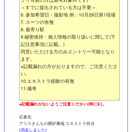
※記載漏れがないようご注意ください(特に9.)。
応募先
アリスさんちの囲炉裏端 エキストラ担当
(消去しました)