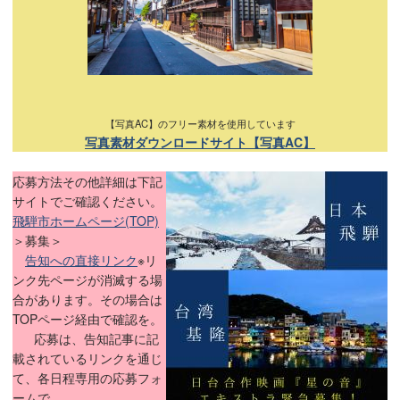
【写真AC】のフリー素材を使用しています
写真素材ダウンロードサイト【写真AC】
応募方法その他詳細は下記
サイトでご確認ください。
飛騨市ホームページ(TOP)
＞募集＞
告知への直接リンク
※リ
ンク先ページが消滅する場
合があります。その場合は
TOPページ経由で確認を。
応募は、告知記事に記
載されているリンクを通じ
て、各日程専用の応募フォ
ームで。