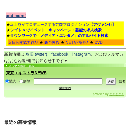
and more!
★
坂上忍がプロデュースする芸能プロダクション
【アヴァンセ】
★
シゴトin でイベント・キャンペーン・芸能の求人検索
★
タウンワーク
で「メディア・エンタメ」のアルバイト検索
近日公開協力作品
★
舞台挨拶
★
NET配信作品
★
DVD
新着情報は
X(旧 twitter)
、
facebook
、
Instagram
、およびメルマガ
(おおむね週刊)でお知らせ中です▼
メルマガ購読・解除
東京エキストラNEWS
購読
解除
読者
購読規約
powered by
まぐまぐ！
最近の
募集情報