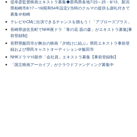
堤幸彦監督映画エキストラ募集◆群馬県各地7/23～25・8/13、新潟
県柏崎市8/17～19(昭和54年設定)/当時のクルマの提供も謝礼付きで
募集＠柏崎
テレビやCMに出演できるチャンスを掴もう！「アプローズプラス」
長崎県波佐見町でNHK夜ドラ「青の花 器の森」がエキストラ募集[事
前登録制]
長野県飯田市が舞台の映画『夕焼けに結ぶ』県民エキストラ事前登
録および県民キャストオーディション＠飯田市
NHKドラマ10新作「会社員」エキストラ募集【事前登録制】
「国立映画アーカイブ」がクラウドファンディング募集中