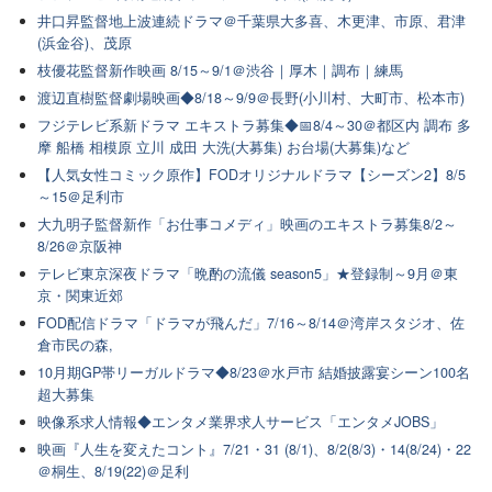
井口昇監督地上波連続ドラマ＠千葉県大多喜、木更津、市原、君津
(浜金谷)、茂原
枝優花監督新作映画 8/15～9/1＠渋谷｜厚木｜調布｜練馬
渡辺直樹監督劇場映画◆8/18～9/9＠長野(小川村、大町市、松本市)
フジテレビ系新ドラマ エキストラ募集◆📅8/4～30＠都区内 調布 多
摩 船橋 相模原 立川 成田 大洗(大募集) お台場(大募集)など
【人気女性コミック原作】FODオリジナルドラマ【シーズン2】8/5
～15＠足利市
大九明子監督新作「お仕事コメディ」映画のエキストラ募集8/2～
8/26＠京阪神
テレビ東京深夜ドラマ「晩酌の流儀 season5」★登録制～9月＠東
京・関東近郊
FOD配信ドラマ「ドラマが飛んだ」7/16～8/14＠湾岸スタジオ、佐
倉市民の森,
10月期GP帯リーガルドラマ◆8/23＠水戸市 結婚披露宴シーン100名
超大募集
映像系求人情報◆エンタメ業界求人サービス「エンタメJOBS」
映画『人生を変えたコント』7/21・31 (8/1)、8/2(8/3)・14(8/24)・22
＠桐生、8/19(22)＠足利