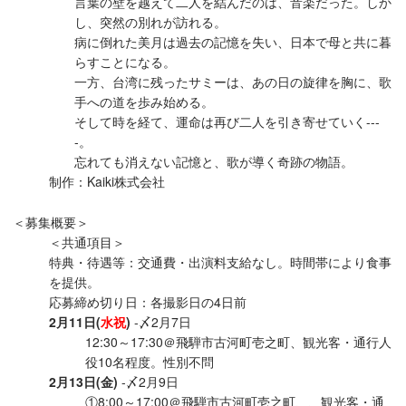
言葉の壁を越えて二人を結んだのは、音楽だった。しか
し、突然の別れが訪れる。
病に倒れた美月は過去の記憶を失い、日本で母と共に暮
らすことになる。
一方、台湾に残ったサミーは、あの日の旋律を胸に、歌
手への道を歩み始める。
そして時を経て、運命は再び二人を引き寄せていく---
-。
忘れても消えない記憶と、歌が導く奇跡の物語。
制作：Kaiki株式会社
＜募集概要＞
＜共通項目＞
特典・待遇等：交通費・出演料支給なし。時間帯により食事
を提供。
応募締め切り日：各撮影日の4日前
2月11日(
水祝
)
-〆2月7日
12:30～17:30＠飛騨市古河町壱之町、観光客・通行人
役10名程度。性別不問
2月13日(金)
-〆2月9日
①8:00～17:00＠飛騨市古河町壱之町、、観光客・通