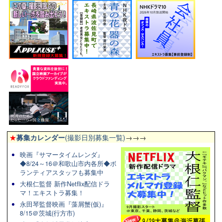
★
募集カレンダー
(撮影日別募集一覧)
→→→
映画『サマータイムレンダ』
◆8/24～16＠和歌山市内各所◆ボ
ランティアスタッフも募集中
大根仁監督 新作Netflix配信ドラ
マ！エキストラ募集！
永田琴監督映画『藻屑蟹(仮)』
8/15＠茨城(行方市)