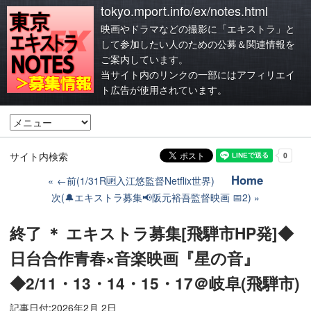
tokyo.mport.info/ex/notes.html
映画やドラマなどの撮影に「エキストラ」と
して参加したい人のための公募＆関連情報を
ご案内しています。
当サイト内のリンクの一部にはアフィリエイ
ト広告が使用されています。
サイト内検索
Home
←前(1/31R🆙入江悠監督Netflix世界)
次(🔔エキストラ募集📢阪元裕吾監督映画 📅2)
終了 ＊ エキストラ募集[飛騨市HP発]◆
日台合作青春×音楽映画『星の音』
◆2/11・13・14・15・17＠岐阜(飛騨市)
記事日付:
2026年2月 2日