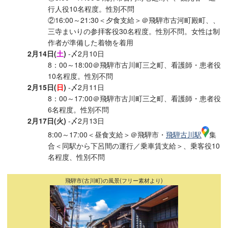
行人役10名程度。性別不問
②16:00～21:30＜夕食支給＞＠飛騨市古河町殿町、、
三寺まいりの参拝客役30名程度。性別不問。女性は制
作者が準備した着物を着用
2月14日(
土
)
-〆2月10日
8：00～18:00＠飛騨市古川町三之町、看護師・患者役
10名程度。性別不問
2月15日(
日
)
-〆2月11日
8：00～17:00＠飛騨市古川町三之町、看護師・患者役
6名程度。性別不問
2月17日(火)
-〆2月13日
8:00～17:00＜昼食支給＞＠飛騨市・
飛騨古川駅
集
合＜同駅から下呂間の運行／乗車賃支給＞、乗客役10
名程度、性別不問
飛騨市(古川町)の風景(フリー素材より)