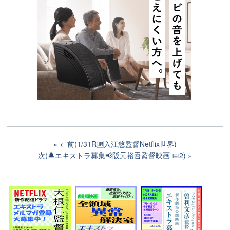
←前(1/31R🆙入江悠監督Netflix世界)
次(🔔エキストラ募集📢阪元裕吾監督映画 📅2)