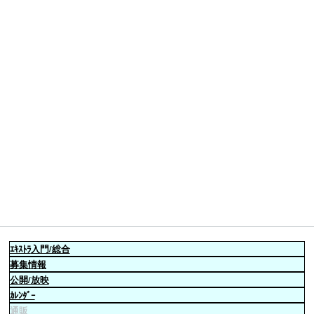
ｴｷｽﾄﾗ
入門/総合
募集情報
公開/放映
ｶﾚﾝﾀﾞｰ
通販