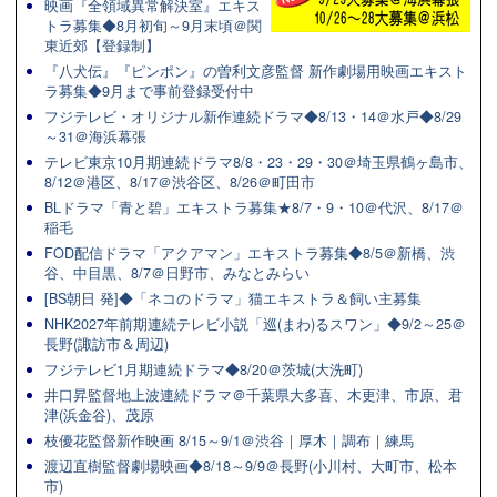
映画『全領域異常解決室』エキス
トラ募集◆8月初旬～9月末頃＠関
東近郊【登録制】
『八犬伝』『ピンポン』の曽利文彦監督 新作劇場用映画エキスト
ラ募集◆9月まで事前登録受付中
フジテレビ・オリジナル新作連続ドラマ◆8/13・14＠水戸◆8/29
～31＠海浜幕張
テレビ東京10月期連続ドラマ8/8・23・29・30＠埼玉県鶴ヶ島市、
8/12＠港区、8/17＠渋谷区、8/26＠町田市
BLドラマ「青と碧」エキストラ募集★8/7・9・10＠代沢、8/17＠
稲毛
FOD配信ドラマ「アクアマン」エキストラ募集◆8/5＠新橋、渋
谷、中目黒、8/7＠日野市、みなとみらい
[BS朝日 発]◆「ネコのドラマ」猫エキストラ＆飼い主募集
NHK2027年前期連続テレビ小説「巡(まわ)るスワン」◆9/2～25＠
長野(諏訪市＆周辺)
フジテレビ1月期連続ドラマ◆8/20＠茨城(大洗町)
井口昇監督地上波連続ドラマ＠千葉県大多喜、木更津、市原、君
津(浜金谷)、茂原
枝優花監督新作映画 8/15～9/1＠渋谷｜厚木｜調布｜練馬
渡辺直樹監督劇場映画◆8/18～9/9＠長野(小川村、大町市、松本
市)