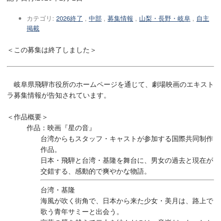
カテゴリ:
2026終了
,
中部
,
募集情報
,
山梨・長野・岐阜
,
自主
掲載
＜この募集は終了しました＞
岐阜県飛騨市役所のホームページを通じて、劇場映画のエキスト
ラ募集情報が告知されています。
＜作品概要＞
作品：映画『星の音』
台湾からもスタッフ・キャストが参加する国際共同制作
作品。
日本・飛騨と台湾・基隆を舞台に、男女の過去と現在が
交錯する、感動的で爽やかな物語。
台湾・基隆
海風が吹く街角で、日本から来た少女・美月は、路上で
歌う青年サミーと出会う。