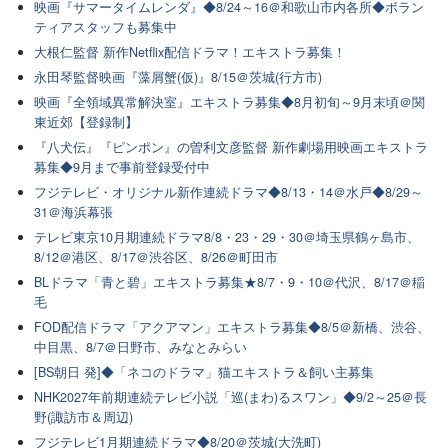
映画『サマータイムレンダ』◆8/24～16＠和歌山市内各所◆ボラン
ティアスタッフも募集中
大根仁監督 新作Netflix配信ドラマ！エキストラ募集！
永田琴監督映画『藻屑蟹(仮)』8/15＠茨城(行方市)
映画『全領域異常解決室』エキストラ募集◆8月初旬～9月末頃＠関
東近郊【登録制】
『八犬伝』『ピンポン』の曽利文彦監督 新作劇場用映画エキストラ
募集◆9月まで事前登録受付中
フジテレビ・オリジナル新作連続ドラマ◆8/13・14＠水戸◆8/29～
31＠海浜幕張
テレビ東京10月期連続ドラマ8/8・23・29・30＠埼玉県鶴ヶ島市、
8/12＠港区、8/17＠渋谷区、8/26＠町田市
BLドラマ「青と碧」エキストラ募集★8/7・9・10＠代沢、8/17＠稲
毛
FOD配信ドラマ「アクアマン」エキストラ募集◆8/5＠新橋、渋谷、
中目黒、8/7＠日野市、みなとみらい
[BS朝日 発]◆「ネコのドラマ」猫エキストラ＆飼い主募集
NHK2027年前期連続テレビ小説「巡(まわ)るスワン」◆9/2～25＠長
野(諏訪市＆周辺)
フジテレビ1月期連続ドラマ◆8/20＠茨城(大洗町)