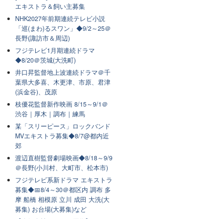
エキストラ＆飼い主募集
NHK2027年前期連続テレビ小説
「巡(まわ)るスワン」◆9/2～25＠
長野(諏訪市＆周辺)
フジテレビ1月期連続ドラマ
◆8/20＠茨城(大洗町)
井口昇監督地上波連続ドラマ＠千
葉県大多喜、木更津、市原、君津
(浜金谷)、茂原
枝優花監督新作映画 8/15～9/1＠
渋谷｜厚木｜調布｜練馬
某「スリーピース」ロックバンド
MVエキストラ募集◆8/7@都内近
郊
渡辺直樹監督劇場映画◆8/18～9/9
＠長野(小川村、大町市、松本市)
フジテレビ系新ドラマ エキストラ
募集◆📅8/4～30＠都区内 調布 多
摩 船橋 相模原 立川 成田 大洗(大
募集) お台場(大募集)など