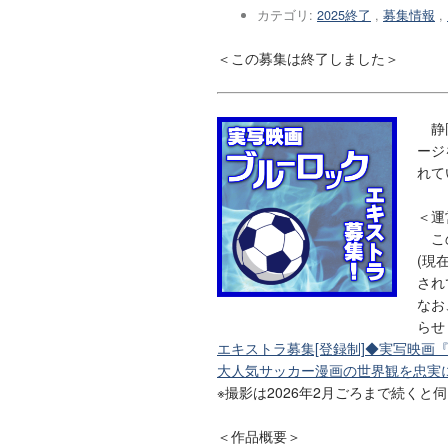
カテゴリ:
2025終了
,
募集情報
,
＜この募集は終了しました＞
静岡
ージ
れて
＜運
この
(現
され
なお
らせ
エキストラ募集[登録制]◆実写映画
大人気サッカー漫画の世界観を忠実
※撮影は2026年2月ごろまで続くと
＜作品概要＞