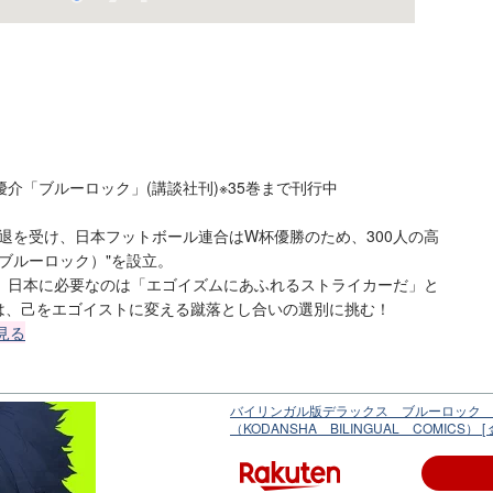
介「ブルーロック」(講談社刊)※35巻まで刊行中
6敗退を受け、日本フットボール連合はW杯優勝のため、300人の高
ブルーロック）"を設立。
、日本に必要なのは「エゴイズムにあふれるストライカーだ」と
ちは、己をエゴイストに変える蹴落とし合いの選別に挑む！
見る
バイリンガル版デラックス ブルーロック 1 
（KODANSHA BILINGUAL COMICS） [ 