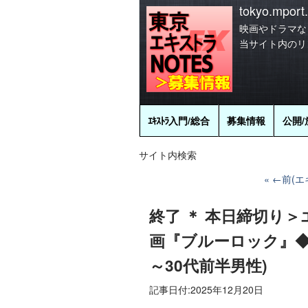
tokyo.mport.
映画やドラマな
当サイト内のリ
ｴｷｽﾄﾗ
入門/総合
募集情報
公開/
サイト内検索
←前(エキ
終了 ＊ 本日締切り＞
画『ブルーロック』◆1
～30代前半男性)
記事日付:
2025年12月20日