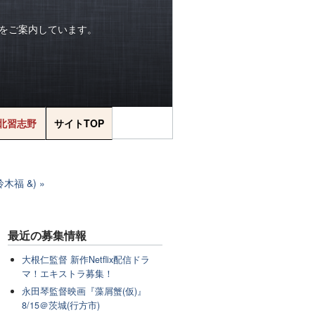
をご案内しています。
北習志野
サイトTOP
鈴木福 &)
最近の
募集情報
大根仁監督 新作Netflix配信ドラ
マ！エキストラ募集！
永田琴監督映画『藻屑蟹(仮)』
8/15＠茨城(行方市)