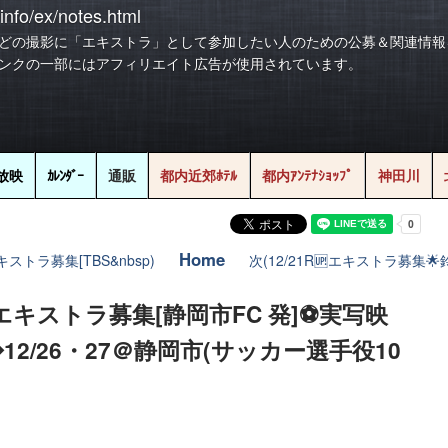
info/ex/notes.html
どの撮影に「エキストラ」として参加したい人のための公募＆関連情報
ンクの一部にはアフィリエイト広告が使用されています。
放映
ｶﾚﾝﾀﾞｰ
通販
都内近郊ﾎﾃﾙ
都内ｱﾝﾃﾅｼｮｯﾌﾟ
神田川
Home
ストラ募集[TBS&nbsp)
次(12/21R🆙エキストラ募集🌟
エキストラ募集[静岡市FC 発]⚽実写映
2/26・27＠静岡市(サッカー選手役10