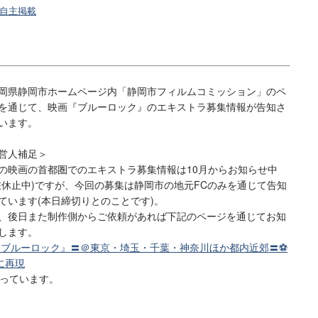
自主掲載
県静岡市ホームページ内「静岡市フィルムコミッション」のペ
を通じて、映画『ブルーロック』のエキストラ募集情報が告知さ
います。
営人補足＞
映画の首都圏でのエキストラ募集情報は10月からお知らせ中
在休止中)ですが、今回の募集は静岡市の地元FCのみを通じて告知
ています(本日締切りとのことです)。
、後日また制作側からご依頼があれば下記のページを通じてお知
します。
『ブルーロック』〓＠東京・埼玉・千葉・神奈川ほか都内近郊〓⚽
に再現
伺っています。