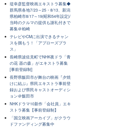
堤幸彦監督映画エキストラ募集◆
群馬県各地7/23～25・8/13、新潟
県柏崎市8/17～19(昭和54年設定)/
当時のクルマの提供も謝礼付きで
募集＠柏崎
テレビやCMに出演できるチャン
スを掴もう！「アプローズプラ
ス」
長崎県波佐見町でNHK夜ドラ「青
の花 器の森」がエキストラ募集
[事前登録制]
長野県飯田市が舞台の映画『夕焼
けに結ぶ』県民エキストラ事前登
録および県民キャストオーディシ
ョン＠飯田市
NHKドラマ10新作「会社員」エキ
ストラ募集【事前登録制】
「国立映画アーカイブ」がクラウ
ドファンディング募集中