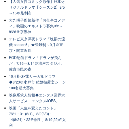
【人気女性コミック原作】FODオ
リジナルドラマ【シーズン2】8/5
～15＠足利市
大九明子監督新作「お仕事コメデ
ィ」映画のエキストラ募集8/2～
8/26＠京阪神
テレビ東京深夜ドラマ「晩酌の流
儀 season5」★登録制～9月＠東
京・関東近郊
FOD配信ドラマ「ドラマが飛ん
だ」7/16～8/14＠湾岸スタジオ、
佐倉市民の森,
10月期GP帯リーガルドラマ
◆8/23＠水戸市 結婚披露宴シーン
100名超大募集
映像系求人情報◆エンタメ業界求
人サービス「エンタメJOBS」
映画『人生を変えたコント』
7/21・31 (8/1)、8/2(8/3)・
14(8/24)・22＠桐生、8/19(22)＠足
利