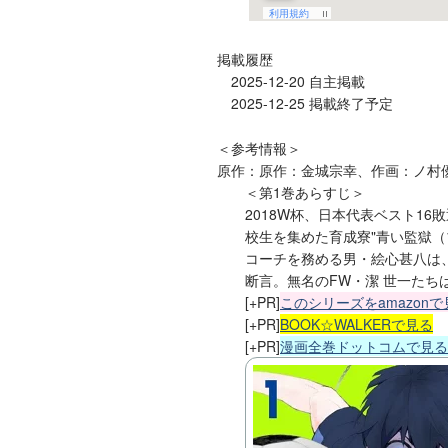
掲載履歴
2025-12-20 自主掲載
2025-12-25 掲載終了予定
＜参考情報＞
原作：原作：金城宗幸、作画：ノ村優
＜第1巻あらすじ＞
2018W杯、日本代表ベスト1
校生を集めた育成寮"青い監獄（
コーチを務める男・絵心甚八は
断言。無名のFW・潔 世一た
[+PR]
このシリーズをamazonで
[+PR]
BOOK☆WALKERで見る
[+PR]
漫画全巻ドットコムで見る