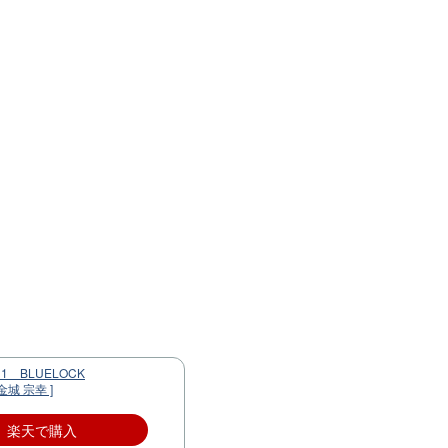
BLUELOCK
金城 宗幸 ]
楽天で購入