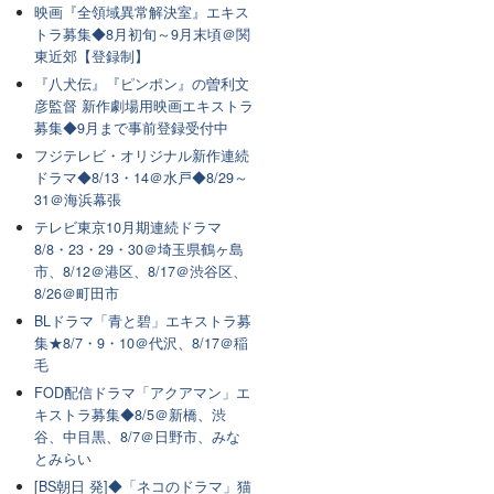
映画『全領域異常解決室』エキス
トラ募集◆8月初旬～9月末頃＠関
東近郊【登録制】
『八犬伝』『ピンポン』の曽利文
彦監督 新作劇場用映画エキストラ
募集◆9月まで事前登録受付中
フジテレビ・オリジナル新作連続
ドラマ◆8/13・14＠水戸◆8/29～
31＠海浜幕張
テレビ東京10月期連続ドラマ
8/8・23・29・30＠埼玉県鶴ヶ島
市、8/12＠港区、8/17＠渋谷区、
8/26＠町田市
BLドラマ「青と碧」エキストラ募
集★8/7・9・10＠代沢、8/17＠稲
毛
FOD配信ドラマ「アクアマン」エ
キストラ募集◆8/5＠新橋、渋
谷、中目黒、8/7＠日野市、みな
とみらい
[BS朝日 発]◆「ネコのドラマ」猫