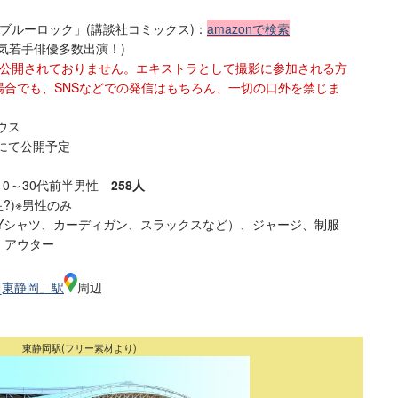
「ブルーロック」(講談社コミックス)：
amazonで検索
気若手俳優多数出演！)
だ公開されておりません。エキストラとして撮影に参加される方
場合でも、SNSなどでの発信はもちろん、一切の口外を禁じま
ウス
系にて公開予定
10～30代前半男性
258人
?)※男性のみ
Yシャツ、カーディガン、スラックスなど）、ジャージ、制服
、アウター
R[東静岡」駅
周辺
東静岡駅(フリー素材より)