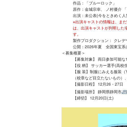
作品：「ブルーロック」
原作：金城宗幸、 ノ村優介 
出演：未公表(今をときめく人
※出演キャストの情報は、ま
は、出演キャストが判明した
す。
製作プロダクション： クレデ
公開：2026年夏 全国東宝
＜募集概要＞
【募集対象】 両日参加可能な
【役 柄】 サッカー選手(高校生
【服 装】制服にみえる服装（
（校章など目立たないもの）
【撮影日程】 12月26・27日
【撮影場所】 静岡県静岡市
J
【締切】 12月20日(土)