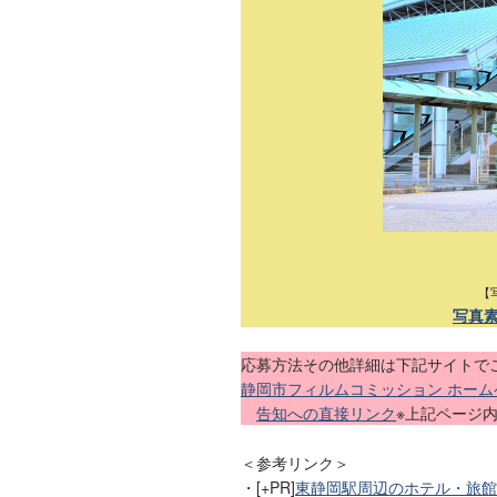
【
写真
応募方法その他詳細は下記サイトで
静岡市フィルムコミッション ホームペ
告知への直接リンク
※上記ページ
＜参考リンク＞
・[+PR]
東静岡駅周辺のホテル・旅館