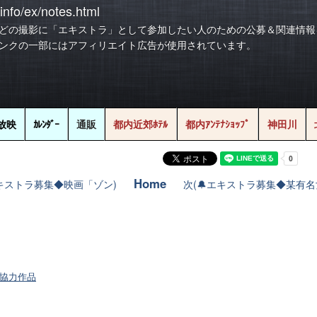
info/ex/notes.html
どの撮影に「エキストラ」として参加したい人のための公募＆関連情報
ンクの一部にはアフィリエイト広告が使用されています。
放映
ｶﾚﾝﾀﾞｰ
通販
都内近郊ﾎﾃﾙ
都内ｱﾝﾃﾅｼｮｯﾌﾟ
神田川
Home
エキストラ募集◆映画「ゾン)
次(🔔エキストラ募集◆某有
協力作品