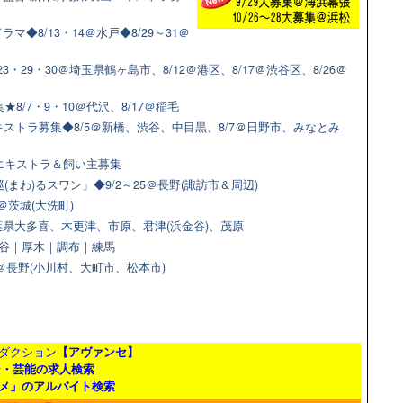
◆8/13・14＠水戸◆8/29～31＠
3・29・30＠埼玉県鶴ヶ島市、8/12＠港区、8/17＠渋谷区、8/26＠
8/7・9・10＠代沢、8/17＠稲毛
ストラ募集◆8/5＠新橋、渋谷、中目黒、8/7＠日野市、みなとみ
猫エキストラ＆飼い主募集
(まわ)るスワン」◆9/2～25＠長野(諏訪市＆周辺)
＠茨城(大洗町)
県大多喜、木更津、市原、君津(浜金谷)、茂原
＠渋谷｜厚木｜調布｜練馬
9＠長野(小川村、大町市、松本市)
ダクション
【アヴァンセ】
ン・芸能の求人検索
メ」のアルバイト検索