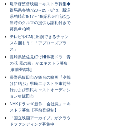
堤幸彦監督映画エキストラ募集◆
群馬県各地7/23～25・8/13、新潟
県柏崎市8/17～19(昭和54年設定)/
当時のクルマの提供も謝礼付きで
募集＠柏崎
テレビやCMに出演できるチャン
スを掴もう！「アプローズプラ
ス」
長崎県波佐見町でNHK夜ドラ「青
の花 器の森」がエキストラ募集
[事前登録制]
長野県飯田市が舞台の映画『夕焼
けに結ぶ』県民エキストラ事前登
録および県民キャストオーディシ
ョン＠飯田市
NHKドラマ10新作「会社員」エキ
ストラ募集【事前登録制】
「国立映画アーカイブ」がクラウ
ドファンディング募集中