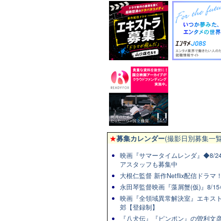
★
募集カレンダー
(撮影日別募集一覧
映画『サマータイムレンダ』◆8/2
アスタッフも募集中
大根仁監督 新作Netflix配信ドラ
永田琴監督映画『藻屑蟹(仮)』8/15
映画『全領域異常解決室』エキスト
郊【登録制】
『八犬伝』『ピンポン』の曽利文彦