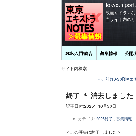
tokyo.mport.
映画やドラマな
当サイト内のリ
ｴｷｽﾄﾗ
入門/総合
募集情報
公開/
サイト内検索
←前(10/30R
終了 ＊ 消去しました
記事日付:
2025年10月30日
カテゴリ:
2025終了
,
募集情報
,
＜この募集は終了しました＞