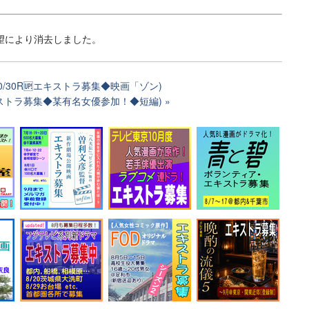
望により消去しました。
0/30R🆙エキストラ募集◆映画「ゾン)
キストラ募集◆某有名女優参加！◆短編)