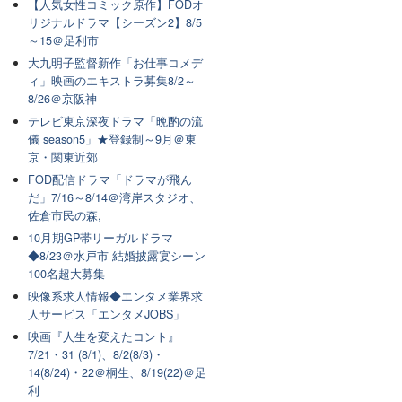
【人気女性コミック原作】FODオ
リジナルドラマ【シーズン2】8/5
～15＠足利市
大九明子監督新作「お仕事コメデ
ィ」映画のエキストラ募集8/2～
8/26＠京阪神
テレビ東京深夜ドラマ「晩酌の流
儀 season5」★登録制～9月＠東
京・関東近郊
FOD配信ドラマ「ドラマが飛ん
だ」7/16～8/14＠湾岸スタジオ、
佐倉市民の森,
10月期GP帯リーガルドラマ
◆8/23＠水戸市 結婚披露宴シーン
100名超大募集
映像系求人情報◆エンタメ業界求
人サービス「エンタメJOBS」
映画『人生を変えたコント』
7/21・31 (8/1)、8/2(8/3)・
14(8/24)・22＠桐生、8/19(22)＠足
利