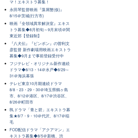
マ！エキストラ募集！
永田琴監督映画『藻屑蟹(仮)』
8/15＠茨城(行方市)
映画『全領域異常解決室』エキス
トラ募集◆8月初旬～9月末頃＠関
東近郊【登録制】
『八犬伝』『ピンポン』の曽利文
彦監督 新作劇場用映画エキストラ
募集◆9月まで事前登録受付中
フジテレビ・オリジナル新作連続
ドラマ◆8/13・14＠水戸◆8/29～
31＠海浜幕張
テレビ東京10月期連続ドラマ
8/8・23・29・30＠埼玉県鶴ヶ島
市、8/12＠港区、8/17＠渋谷区、
8/26＠町田市
BLドラマ「青と碧」エキストラ募
集★8/7・9・10＠代沢、8/17＠稲
毛
FOD配信ドラマ「アクアマン」エ
キストラ募集◆8/5＠新橋、渋