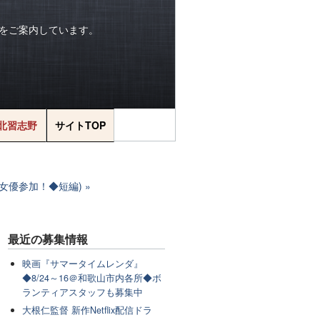
をご案内しています。
北習志野
サイトTOP
名女優参加！◆短編)
最近の
募集情報
映画『サマータイムレンダ』
◆8/24～16＠和歌山市内各所◆ボ
ランティアスタッフも募集中
大根仁監督 新作Netflix配信ドラ