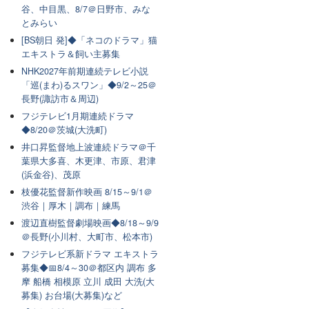
谷、中目黒、8/7＠日野市、みな
とみらい
[BS朝日 発]◆「ネコのドラマ」猫
エキストラ＆飼い主募集
NHK2027年前期連続テレビ小説
「巡(まわ)るスワン」◆9/2～25＠
長野(諏訪市＆周辺)
フジテレビ1月期連続ドラマ
◆8/20＠茨城(大洗町)
井口昇監督地上波連続ドラマ＠千
葉県大多喜、木更津、市原、君津
(浜金谷)、茂原
枝優花監督新作映画 8/15～9/1＠
渋谷｜厚木｜調布｜練馬
渡辺直樹監督劇場映画◆8/18～9/9
＠長野(小川村、大町市、松本市)
フジテレビ系新ドラマ エキストラ
募集◆📅8/4～30＠都区内 調布 多
摩 船橋 相模原 立川 成田 大洗(大
募集) お台場(大募集)など