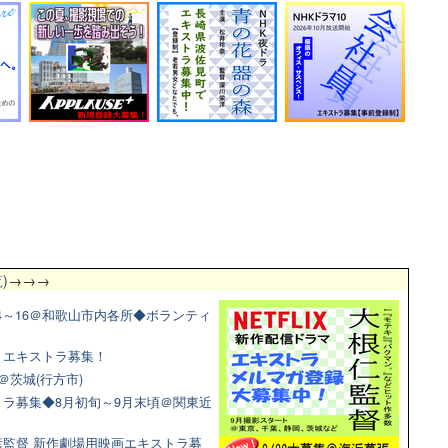
)
→→→
4～16＠和歌山市内各所◆ボランティ
マ！エキストラ募集！
＠茨城(行方市)
ラ募集◆8月初旬～9月末頃＠関東近
監督 新作劇場用映画エキストラ募