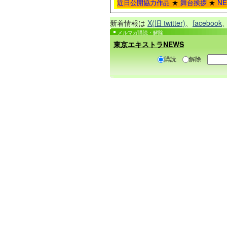
近日公開協力作品
★
舞台挨拶
★
N
新着情報は
X(旧 twitter)
、
facebook
メルマガ購読・解除
東京エキストラNEWS
購読
解除