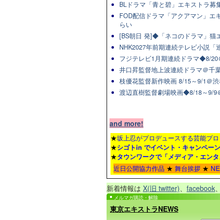
BLドラマ「青と碧」エキストラ募集★
FOD配信ドラマ「アクアマン」エキ
らい
[BS朝日 発]◆「ネコのドラマ」
NHK2027年前期連続テレビ小説「巡
フジテレビ1月期連続ドラマ◆8/20
井口昇監督地上波連続ドラマ＠千葉
枝優花監督新作映画 8/15～9/1
渡辺直樹監督劇場映画◆8/18～9/
and more!
★
坂上忍がプロデュースする芸能プロ
★
シゴトin でイベント・キャンペー
★
タウンワーク
で「メディア・エンタ
近日公開協力作品
★
舞台挨拶
★
N
新着情報は
X(旧 twitter)
、
facebook
メルマガ購読・解除
東京エキストラNEWS