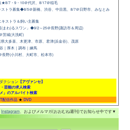
8/7・9・10＠代沢、8/17＠稲毛
ストラ募集◆8/5＠新橋、渋谷、中目黒、8/7＠日野市、みなとみ
猫エキストラ＆飼い主募集
(まわ)るスワン」◆9/2～25＠長野(諏訪市＆周辺)
＠茨城(大洗町)
県大多喜、木更津、市原、君津(浜金谷)、茂原
＠渋谷｜厚木｜調布｜練馬
9＠長野(小川村、大町市、松本市)
ダクション
【アヴァンセ】
ン・芸能の求人検索
メ」のアルバイト検索
ET配信作品
★
DVD
、
Instagram
、およびメルマガ(おおむね週刊)でお知らせ中です▼