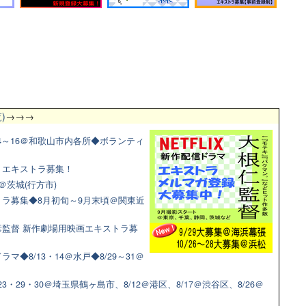
)
→→→
4～16＠和歌山市内各所◆ボランティ
マ！エキストラ募集！
＠茨城(行方市)
ラ募集◆8月初旬～9月末頃＠関東近
監督 新作劇場用映画エキストラ募
◆8/13・14＠水戸◆8/29～31＠
3・29・30＠埼玉県鶴ヶ島市、8/12＠港区、8/17＠渋谷区、8/26＠