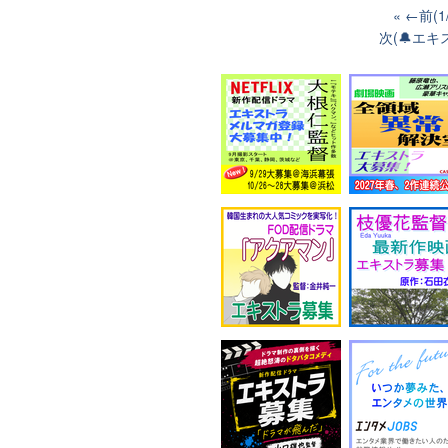
←前(1
次(🔔エ