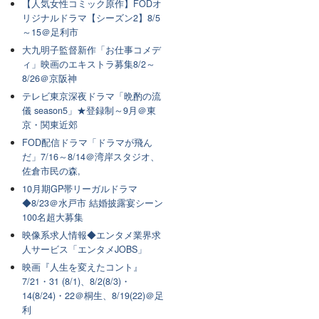
【人気女性コミック原作】FODオ
リジナルドラマ【シーズン2】8/5
～15＠足利市
大九明子監督新作「お仕事コメデ
ィ」映画のエキストラ募集8/2～
8/26＠京阪神
テレビ東京深夜ドラマ「晩酌の流
儀 season5」★登録制～9月＠東
京・関東近郊
FOD配信ドラマ「ドラマが飛ん
だ」7/16～8/14＠湾岸スタジオ、
佐倉市民の森,
10月期GP帯リーガルドラマ
◆8/23＠水戸市 結婚披露宴シーン
100名超大募集
映像系求人情報◆エンタメ業界求
人サービス「エンタメJOBS」
映画『人生を変えたコント』
7/21・31 (8/1)、8/2(8/3)・
14(8/24)・22＠桐生、8/19(22)＠足
利