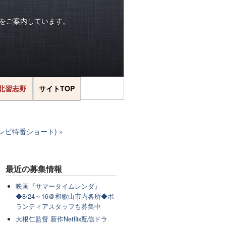
をご案内しています。
北習志野
サイトTOP
レビ特番ショート)
最近の
募集情報
映画『サマータイムレンダ』
◆8/24～16＠和歌山市内各所◆ボ
ランティアスタッフも募集中
大根仁監督 新作Netflix配信ドラ