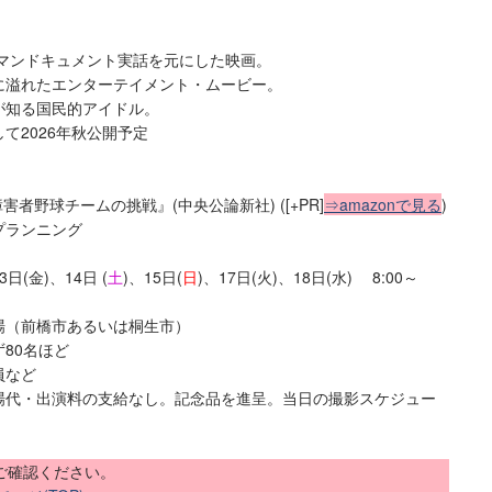
ーマンドキュメント実話を元にした映画。
に溢れたエンターテイメント・ムービー。
が知る国民的アイドル。
て2026年秋公開予定
者野球チームの挑戦』(中央公論新社) ([+PR]
⇒amazonで見る
)
プランニング
(金)、14日 (
土
)、15日(
日
)、17日(火)、18日(水) 8:00～
場（前橋市あるいは桐生市）
80名ほど
員など
場代・出演料の支給なし。記念品を進呈。当日の撮影スケジュー
ご確認ください。