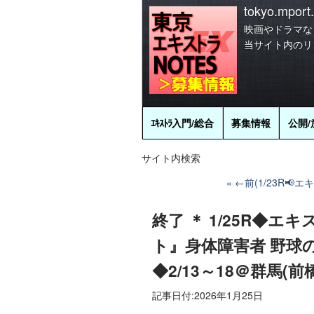
tokyo.mport.
映画やドラマな
当サイト内のリ
ｴｷｽﾄﾗ
入門/総合
募集情報
公開/
サイト内検索
←前(1/23R📢
終了 ＊ 1/25R◆エ
ト』身体障害者 野球
◆2/13～18＠群馬(
記事日付:
2026年1月25日