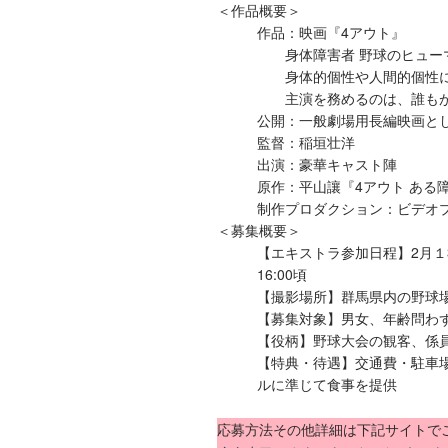
＜作品概要＞
作品：映画『4アウト』
身体障害者 野球のヒュ
身体的個性や人間的個性
主演を務めるのは、誰も
公開：一般劇場用長編映画とし
監督：稲垣壮洋
出演：豪華キャスト陣
原作：平山讓『4アウト ある障害
制作プロダクション：ビデオ
＜募集概要＞
【エキストラ参加日程】2月１3日
16:00頃
【撮影場所】群馬県内の野球
【募集対象】男女、年齢問わず
【役柄】野球大会の観客、係
【特典・待遇】交通費・駐車
ルに準じて食事を提供
応募方法その他詳細は下記サイトで