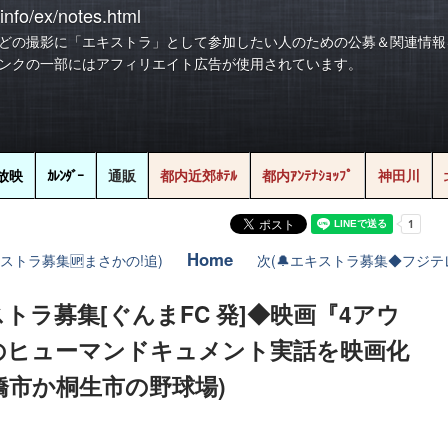
info/ex/notes.html
どの撮影に「エキストラ」として参加したい人のための公募＆関連情報
ンクの一部にはアフィリエイト広告が使用されています。
放映
ｶﾚﾝﾀﾞｰ
通販
都内近郊ﾎﾃﾙ
都内ｱﾝﾃﾅｼｮｯﾌﾟ
神田川
Home
エキストラ募集🆙まさかの!追)
次(🔔エキストラ募集◆フジテ
キストラ募集[ぐんまFC 発]◆映画『4アウ
のヒューマンドキュメント実話を映画化
前橋市か桐生市の野球場)