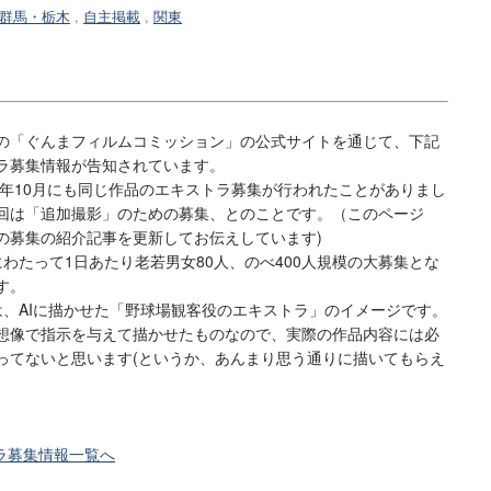
群馬・栃木
,
自主掲載
,
関東
「ぐんまフィルムコミッション」の公式サイトを通じて、下記
ラ募集情報が告知されています。
5年10月にも同じ作品のエキストラ募集が行われたことがありまし
回は「追加撮影」のための募集、とのことです。（このページ
の募集の紹介記事を更新してお伝えしています)
わたって1日あたり老若男女80人、のべ400人規模の大募集とな
す。
は、AIに描かせた「野球場観客役のエキストラ」のイメージです。
想像で指示を与えて描かせたものなので、実際の作品内容には必
ってないと思います(というか、あんまり思う通りに描いてもらえ
ラ募集情報一覧へ