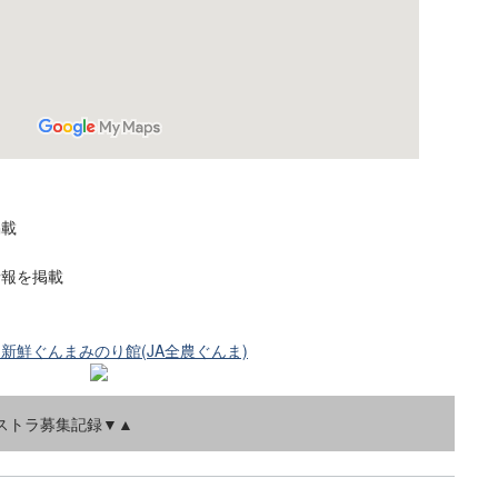
掲載
情報を掲載
 新鮮ぐんまみのり館(JA全農ぐんま)
ストラ募集記録▼▲