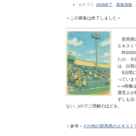
カテゴリ:
2026終了
,
募集情報
,
＜この募集は終了しました＞
群馬県の
エキスト
昨202
たが、今
は、以前
5日間に
っていま
←※画像
運営人が
ずしも沿
ない...)のでご理解のほどを。
＜参考＞
その他の群馬県のエキスト