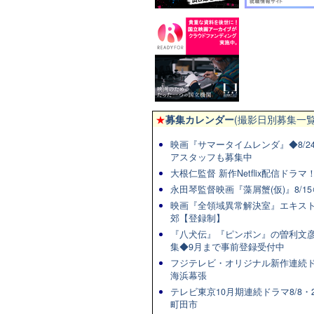
★
募集カレンダー
(撮影日別募集一覧
映画『サマータイムレンダ』◆8/2
アスタッフも募集中
大根仁監督 新作Netflix配信ドラ
永田琴監督映画『藻屑蟹(仮)』8/15
映画『全領域異常解決室』エキスト
郊【登録制】
『八犬伝』『ピンポン』の曽利文彦
集◆9月まで事前登録受付中
フジテレビ・オリジナル新作連続ドラマ
海浜幕張
テレビ東京10月期連続ドラマ8/8・2
町田市