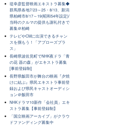
堤幸彦監督映画エキストラ募集◆
群馬県各地7/23～25・8/13、新潟
県柏崎市8/17～19(昭和54年設定)/
当時のクルマの提供も謝礼付きで
募集＠柏崎
テレビやCMに出演できるチャン
スを掴もう！「アプローズプラ
ス」
長崎県波佐見町でNHK夜ドラ「青
の花 器の森」がエキストラ募集
[事前登録制]
長野県飯田市が舞台の映画『夕焼
けに結ぶ』県民エキストラ事前登
録および県民キャストオーディシ
ョン＠飯田市
NHKドラマ10新作「会社員」エキ
ストラ募集【事前登録制】
「国立映画アーカイブ」がクラウ
ドファンディング募集中