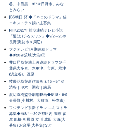
谷、中目黒、8/7＠日野市、みな
とみらい
[BS朝日 発]◆「ネコのドラマ」猫
エキストラ＆飼い主募集
NHK2027年前期連続テレビ小説
「巡(まわ)るスワン」◆9/2～25＠
長野(諏訪市＆周辺)
フジテレビ1月期連続ドラマ
◆8/20＠茨城(大洗町)
井口昇監督地上波連続ドラマ＠千
葉県大多喜、木更津、市原、君津
(浜金谷)、茂原
枝優花監督新作映画 8/15～9/1＠
渋谷｜厚木｜調布｜練馬
渡辺直樹監督劇場映画◆8/18～9/9
＠長野(小川村、大町市、松本市)
フジテレビ系新ドラマ エキストラ
募集◆📅8/4～30＠都区内 調布 多
摩 船橋 相模原 立川 成田 大洗(大
募集) お台場(大募集)など