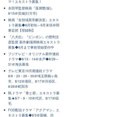
マ！エキストラ募集！
永田琴監督映画『藻屑蟹(仮)』
8/15＠茨城(行方市)
映画『全領域異常解決室』エキス
トラ募集◆8月初旬～9月末頃＠関
東近郊【登録制】
『八犬伝』『ピンポン』の曽利文
彦監督 新作劇場用映画エキストラ
募集◆9月まで事前登録受付中
フジテレビ・オリジナル新作連続
ドラマ◆8/13・14＠水戸◆8/29～
31＠海浜幕張
テレビ東京10月期連続ドラマ
8/8・23・29・30＠埼玉県鶴ヶ島
市、8/12＠港区、8/17＠渋谷区、
8/26＠町田市
BLドラマ「青と碧」エキストラ募
集★8/7・9・10＠代沢、8/17＠稲
毛
FOD配信ドラマ「アクアマン」エ
キストラ募集◆8/5＠新橋、渋