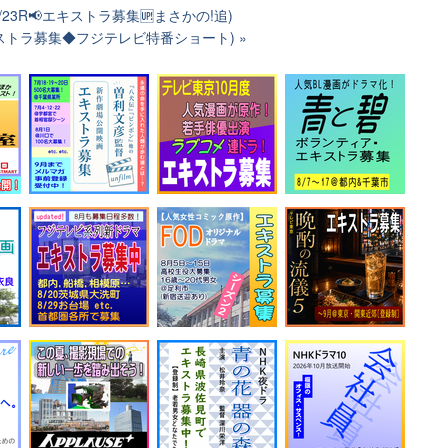
/23R📢エキストラ募集🆙まさかの!追)
キストラ募集◆フジテレビ特番ショート)