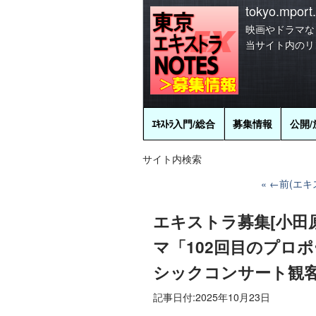
tokyo.mport.
映画やドラマな
当サイト内のリ
ｴｷｽﾄﾗ
入門/総合
募集情報
公開/
サイト内検索
←前(エキ
エキストラ募集[小田原
マ「102回目のプロポ
シックコンサート観客役
記事日付:
2025年10月23日