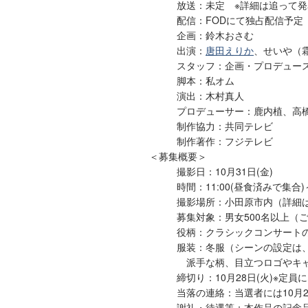
放送：未定 ※詳細は追って発
配信：FODにて独占配信予定
企画：鈴木おさむ
出演：
唐田えりか
、せいや（
スタッフ：企画・プロデュー
脚本：私オム
演出：木村真人
プロデューサー：鹿内植、高
制作協力：共同テレビ
制作著作：フジテレビ
＜募集概要＞
撮影日：10月31日(金)
時間：11:00(昼食済みで集合)～
撮影場所：小田原市内（詳細
募集対象：男女500名以上（
役柄：クラシックコンサート
服装：冬服（シーンの設定は
派手な柄、目立つロゴやキャ
締切り：10月28日(火)※定
当落の連絡：当選者には10月
謝礼・待遇等：本作品の記念品