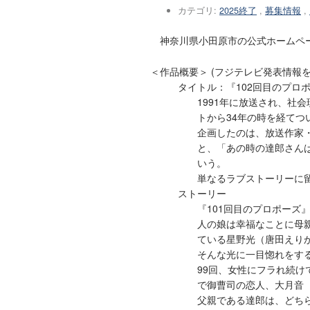
カテゴリ:
2025終了
,
募集情報
,
神奈川県小田原市の公式ホームペー
＜作品概要＞ (フジテレビ発表情報
タイトル：『102回目のプロ
1991年に放送され、社
トから34年の時を経てつ
企画したのは、放送作家
と、「あの時の達郎さん
いう。
単なるラブストーリーに
ストーリー
『101回目のプロポーズ
人の娘は幸福なことに母
ている星野光（唐田えりか
そんな光に一目惚れをす
99回、女性にフラれ続
で御曹司の恋人、大月音
父親である達郎は、どち