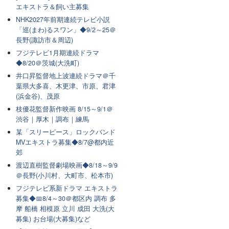
エキストラ＆飼い主募集
NHK2027年前期連続テレビ小説
「巡(まわ)るスワン」◆9/2～25＠
長野(諏訪市＆周辺)
フジテレビ1月期連続ドラマ
◆8/20＠茨城(大洗町)
井口昇監督地上波連続ドラマ＠千
葉県大多喜、木更津、市原、君津
(浜金谷)、茂原
枝優花監督新作映画 8/15～9/1＠
渋谷｜厚木｜調布｜練馬
某「スリーピース」ロックバンド
MVエキストラ募集◆8/7@都内近
郊
渡辺直樹監督劇場映画◆8/18～9/9
＠長野(小川村、大町市、松本市)
フジテレビ系新ドラマ エキストラ
募集◆📅8/4～30＠都区内 調布 多
摩 船橋 相模原 立川 成田 大洗(大
募集) お台場(大募集)など