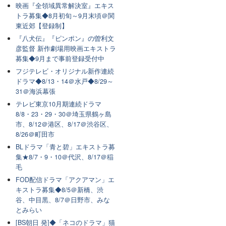
映画『全領域異常解決室』エキス
トラ募集◆8月初旬～9月末頃＠関
東近郊【登録制】
『八犬伝』『ピンポン』の曽利文
彦監督 新作劇場用映画エキストラ
募集◆9月まで事前登録受付中
フジテレビ・オリジナル新作連続
ドラマ◆8/13・14＠水戸◆8/29～
31＠海浜幕張
テレビ東京10月期連続ドラマ
8/8・23・29・30＠埼玉県鶴ヶ島
市、8/12＠港区、8/17＠渋谷区、
8/26＠町田市
BLドラマ「青と碧」エキストラ募
集★8/7・9・10＠代沢、8/17＠稲
毛
FOD配信ドラマ「アクアマン」エ
キストラ募集◆8/5＠新橋、渋
谷、中目黒、8/7＠日野市、みな
とみらい
[BS朝日 発]◆「ネコのドラマ」猫