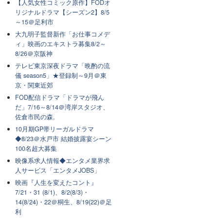
【人気女性コミック原作】FODオ
リジナルドラマ【シーズン2】8/5
～15＠足利市
大九明子監督新作「お仕事コメデ
ィ」映画のエキストラ募集8/2～
8/26＠京阪神
テレビ東京深夜ドラマ「晩酌の流
儀 season5」★登録制～9月＠東
京・関東近郊
FOD配信ドラマ「ドラマが飛ん
だ」7/16～8/14＠湾岸スタジオ、
佐倉市民の森,
10月期GP帯リーガルドラマ
◆8/23＠水戸市 結婚披露宴シーン
100名超大募集
映像系求人情報◆エンタメ業界求
人サービス「エンタメJOBS」
映画『人生を変えたコント』
7/21・31 (8/1)、8/2(8/3)・
14(8/24)・22＠桐生、8/19(22)＠足
利