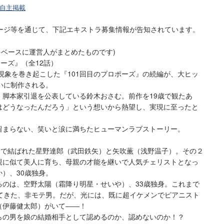
自主掲載
ジ等を通じて、下記エキストラ募集情報が告知されています。
をベースに運営人がまとめたものです)
ポーズ』（全12話）
会現象を巻き起こした『101回目のプロポーズ』の続編が、大ヒッ
いに制作される。
・脚本家引退を公表している鈴木おさむ。前作を19歳で観たあ
はどうなったんだろう」という想いから熱望し、実現に至ったと
留まらない、笑いと涙に満ちたヒューマンラブストーリー。
』で結ばれた星野達郎（武田鉄矢）と矢吹薫（浅野温子）。その２
親に似て美人に育ち、母親の才能を継いで人気チェリストとなっ
）、30歳独身。
るのは、空野太陽（霜降り明星・せいや）、33歳独身。これまで
けてきた、非モテ男。だが、光には、既に超イケメンでピアニスト
（伊藤健太郎）がいて――！
らの男を娘の結婚相手として認めるのか、認めないのか！？