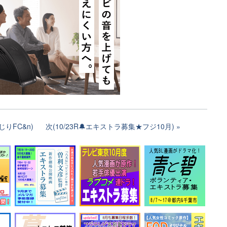
りFC&n)
次(10/23R🔔エキストラ募集★フジ10月)