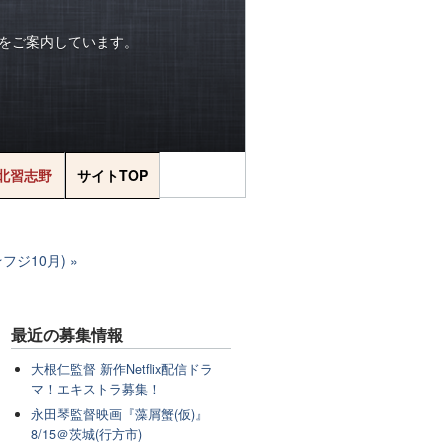
をご案内しています。
北習志野
サイトTOP
★フジ10月)
最近の
募集情報
大根仁監督 新作Netflix配信ドラ
マ！エキストラ募集！
永田琴監督映画『藻屑蟹(仮)』
8/15＠茨城(行方市)