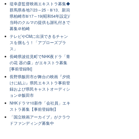
堤幸彦監督映画エキストラ募集◆
群馬県各地7/23～25・8/13、新潟
県柏崎市8/17～19(昭和54年設定)/
当時のクルマの提供も謝礼付きで
募集＠柏崎
テレビやCMに出演できるチャン
スを掴もう！「アプローズプラ
ス」
長崎県波佐見町でNHK夜ドラ「青
の花 器の森」がエキストラ募集
[事前登録制]
長野県飯田市が舞台の映画『夕焼
けに結ぶ』県民エキストラ事前登
録および県民キャストオーディシ
ョン＠飯田市
NHKドラマ10新作「会社員」エキ
ストラ募集【事前登録制】
「国立映画アーカイブ」がクラウ
ドファンディング募集中