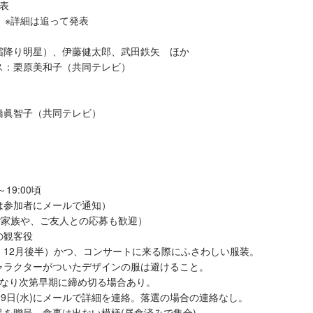
表
 ※詳細は追って発表
霜降り明星）、伊藤健太郎、武田鉄矢 ほか
ス：栗原美和子（共同テレビ）
橋眞智子（共同テレビ）
19:00頃
は参加者にメールで通知）
ご家族や、ご友人との応募も歓迎）
の観客役
、12月後半）かつ、コンサートに来る際にふさわしい服装。
ラクターがついたデザインの服は避けること。
員になり次第早期に締め切る場合あり。
29日(水)にメールで詳細を連絡。落選の場合の連絡なし。
を贈呈。食事は出ない模様(昼食済みで集合)。