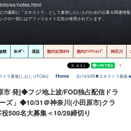
info/ex/notes.html
どの撮影に「エキストラ」として参加したい人のための公募＆関連情報
ンクの一部にはアフィリエイト広告が使用されています。
放映
ｶﾚﾝﾀﾞｰ
通販
都内近郊ﾎﾃﾙ
都内ｱﾝﾃﾅｼｮｯﾌﾟ
神田川
Home
ストラ募集[しおじりFC&n)
次(10/23R🔔エキストラ募集
市 発]◆フジ地上波/FOD独占配信ドラ
ーズ」◆10/31＠神奈川(小田原市)クラ
500名大募集＜10/28締切り