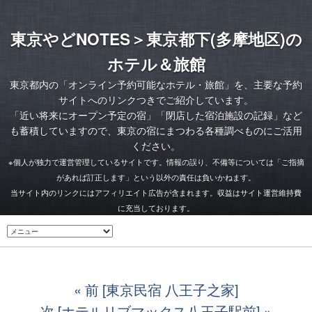
東京やどNOTES＞東京都下(多摩地区)の
ホテル＆旅館
東京都内の「オンライン予約可能なホテル・旅館」を、主要な予約
サイトへのリンクつきでご紹介しています。
「
近い将来にオープン予定の宿
」「
閉店した宿泊施設の記録
」など
も蓄積していますので、東京の宿にまつわる各種調べものにご活用
ください。
※個人が独力で運営管理しているサイトです。情報の誤り、不備等については「ご指摘
があれば訂正します」という以外の責任は負いかねます。
当サイト内のリンクにはアフィリエイト広告が含まれます。収益はサイト運営維持費
に充当しております。
前 [東京民宿 八王子之家]
次 [ホテルリブマックス八王子駅前]