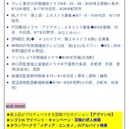
テレビ東京10月期連続ドラマ8/8・23・29・30＠埼玉県鶴ヶ島市、
8/12＠港区、8/17＠渋谷区、8/26＠町田市
BLドラマ「青と碧」エキストラ募集★8/7・9・10＠代沢、8/17＠
稲毛
FOD配信ドラマ「アクアマン」エキストラ募集◆8/5＠新橋、渋
谷、中目黒、8/7＠日野市、みなとみらい
[BS朝日 発]◆「ネコのドラマ」猫エキストラ＆飼い主募集
NHK2027年前期連続テレビ小説「巡(まわ)るスワン」◆9/2～25＠
長野(諏訪市＆周辺)
フジテレビ1月期連続ドラマ◆8/20＠茨城(大洗町)
井口昇監督地上波連続ドラマ＠千葉県大多喜、木更津、市原、君
津(浜金谷)、茂原
枝優花監督新作映画 8/15～9/1＠渋谷｜厚木｜調布｜練馬
渡辺直樹監督劇場映画◆8/18～9/9＠長野(小川村、大町市、松本
市)
and more!
★
坂上忍がプロデュースする芸能プロダクション
【アヴァンセ】
★
シゴトin でイベント・キャンペーン・芸能の求人検索
★
タウンワーク
で「メディア・エンタメ」のアルバイト検索