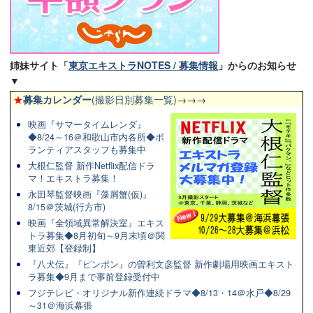
姉妹サイト「
東京エキストラNOTES / 募集情報
」からのお知らせ
▼
★
募集カレンダー
(撮影日別募集一覧)
→→→
映画『サマータイムレンダ』
◆8/24～16＠和歌山市内各所◆ボ
ランティアスタッフも募集中
大根仁監督 新作Netflix配信ドラ
マ！エキストラ募集！
永田琴監督映画『藻屑蟹(仮)』
8/15＠茨城(行方市)
映画『全領域異常解決室』エキス
トラ募集◆8月初旬～9月末頃＠関
東近郊【登録制】
『八犬伝』『ピンポン』の曽利文彦監督 新作劇場用映画エキスト
ラ募集◆9月まで事前登録受付中
フジテレビ・オリジナル新作連続ドラマ◆8/13・14＠水戸◆8/29
～31＠海浜幕張