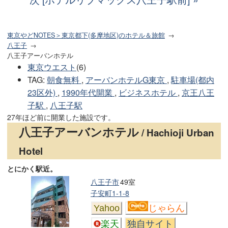
東京やどNOTES＞東京都下(多摩地区)のホテル＆旅館
八王子
八王子アーバンホテル
東京ウエスト
(6)
TAG
:
朝食無料
,
アーバンホテルG東京
,
駐車場(都内
23区外)
,
1990年代開業
,
ビジネスホテル
,
京王八王
子駅
,
八王子駅
27年ほど前に開業した施設です。
八王子アーバンホテル
/ Hachioji Urban
Hotel
とにかく駅近。
八王子市
49室
子安町1-1-8
Yahoo
じゃらん
楽天
独自サイト