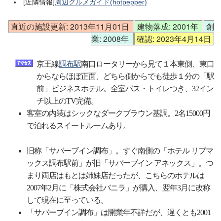
[近隣情報]
周辺グルメガイド(hotpepper)
直近の施設更新: 2013年11月01日
建物落成: 2001年
創
業: 2008年
確認: 2023年4月14日
京王線
調布駅
南口ロータリーから見て１本東側、東口
からならほぼ正面、どちら側からでも徒歩１分の「駅
前」ビジネスホテル。全室バス・トイレつき、32イン
チ以上のTV完備。
客室の内装はシックなダークブラウン基調。2名15000円
で泊れるスイートルームあり。
旧称「サバーブイン調布」。すぐ南側の「ホテル リブマ
ックス調布駅前」が旧「サバーブイン アネックス」。つ
まり両店はもとは姉妹店だったが、こちらのホテルは
2007年2月に「株式会社バニラ」が購入、翌年3月に改称
して現在に至っている。
「サバーブイン調布」は開業年不詳だが、遅くとも2001