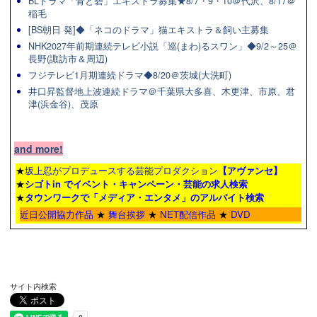
BLドラマ「青と碧」エキストラ募集★8/7・9・10＠代沢、8/17＠
稲毛
[BS朝日 発]◆「ネコのドラマ」猫エキストラ＆飼い主募集
NHK2027年前期連続テレビ小説「巡(まわ)るスワン」◆9/2～25＠
長野(諏訪市＆周辺)
フジテレビ1月期連続ドラマ◆8/20＠茨城(大洗町)
井口昇監督地上波連続ドラマ＠千葉県大多喜、木更津、市原、君
津(浜金谷)、茂原
and more!
★
坂上忍がプロデュースする芸能プロダクション
【アヴァンセ】
★
シゴトin でイベント・キャンペーン・芸能の求人検索
★
タウンワーク
で「メディア・エンタメ」のアルバイト検索
近日公開協力作品
★
舞台挨拶
★
NET配信作品
★
DVD
サイト内検索