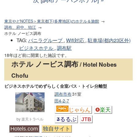
東京やどNOTES＞東京都下(多摩地区)のホテル＆旅館
調布、府中、狛江
ホテル ノービス調布
TAG
:
バニラグループ
,
Wifi対応
,
駐車場(都内23区外)
,
ビジネスホテル
,
調布駅
18年ほど前に開業した施設です。
ホテル ノービス調布
/ Hotel Nobes
Chofu
ビジネスホテルでめずらしく全室バス・トイレ分離型
調布市布
31室
田4-2-7
じゃらん
楽天
by 楽天トラベル
るるぶ
JTB
Hotels.com
独自サイト