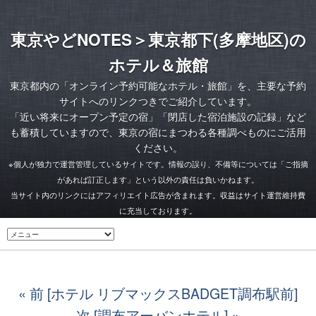
東京やどNOTES＞東京都下(多摩地区)の
ホテル＆旅館
東京都内の「オンライン予約可能なホテル・旅館」を、主要な予約
サイトへのリンクつきでご紹介しています。
「
近い将来にオープン予定の宿
」「
閉店した宿泊施設の記録
」など
も蓄積していますので、東京の宿にまつわる各種調べものにご活用
ください。
※個人が独力で運営管理しているサイトです。情報の誤り、不備等については「ご指摘
があれば訂正します」という以外の責任は負いかねます。
当サイト内のリンクにはアフィリエイト広告が含まれます。収益はサイト運営維持費
に充当しております。
前 [ホテル リブマックスBADGET調布駅前]
次 [調布アーバンホテル]