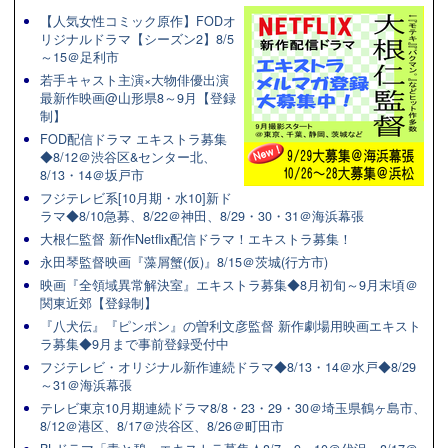
【人気女性コミック原作】FODオ
リジナルドラマ【シーズン2】8/5
～15＠足利市
若手キャスト主演×大物俳優出演
最新作映画@山形県8～9月【登録
制】
FOD配信ドラマ エキストラ募集
◆8/12＠渋谷区&センター北、
8/13・14＠坂戸市
フジテレビ系[10月期・水10]新ド
ラマ◆8/10急募、8/22＠神田、8/29・30・31＠海浜幕張
大根仁監督 新作Netflix配信ドラマ！エキストラ募集！
永田琴監督映画『藻屑蟹(仮)』8/15＠茨城(行方市)
映画『全領域異常解決室』エキストラ募集◆8月初旬～9月末頃＠
関東近郊【登録制】
『八犬伝』『ピンポン』の曽利文彦監督 新作劇場用映画エキスト
ラ募集◆9月まで事前登録受付中
フジテレビ・オリジナル新作連続ドラマ◆8/13・14＠水戸◆8/29
～31＠海浜幕張
テレビ東京10月期連続ドラマ8/8・23・29・30＠埼玉県鶴ヶ島市、
8/12＠港区、8/17＠渋谷区、8/26＠町田市