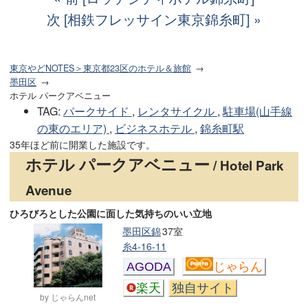
次 [相鉄フレッサイン東京錦糸町]
東京やどNOTES＞東京都23区のホテル＆旅館
墨田区
ホテル パークアベニュー
TAG
:
パークサイド
,
レンタサイクル
,
駐車場(山手線
の東のエリア)
,
ビジネスホテル
,
錦糸町駅
35年ほど前に開業した施設です。
ホテル パークアベニュー
/ Hotel Park
Avenue
ひろびろとした公園に面した気持ちのいい立地
墨田区錦
37室
糸4-16-11
AGODA
じゃらん
楽天
独自サイト
by じゃらんnet