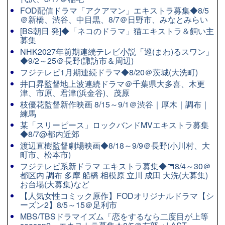
FOD配信ドラマ「アクアマン」エキストラ募集◆8/5
＠新橋、渋谷、中目黒、8/7＠日野市、みなとみらい
[BS朝日 発]◆「ネコのドラマ」猫エキストラ＆飼い主
募集
NHK2027年前期連続テレビ小説「巡(まわ)るスワン」
◆9/2～25＠長野(諏訪市＆周辺)
フジテレビ1月期連続ドラマ◆8/20＠茨城(大洗町)
井口昇監督地上波連続ドラマ＠千葉県大多喜、木更
津、市原、君津(浜金谷)、茂原
枝優花監督新作映画 8/15～9/1＠渋谷｜厚木｜調布｜
練馬
某「スリーピース」ロックバンドMVエキストラ募集
◆8/7@都内近郊
渡辺直樹監督劇場映画◆8/18～9/9＠長野(小川村、大
町市、松本市)
フジテレビ系新ドラマ エキストラ募集◆📅8/4～30＠
都区内 調布 多摩 船橋 相模原 立川 成田 大洗(大募集)
お台場(大募集)など
【人気女性コミック原作】FODオリジナルドラマ【シ
ーズン2】8/5～15＠足利市
MBS/TBSドラマイズム「恋をするなら二度目が上等