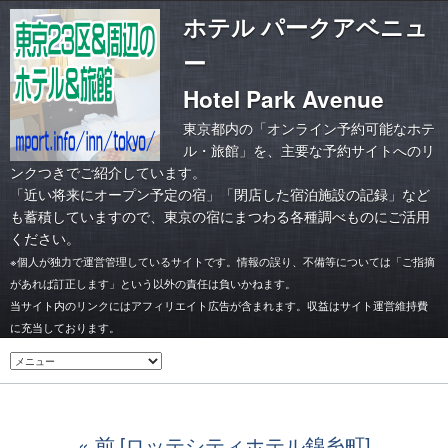
ホテル パークアベニュ
ー
Hotel Park Avenue
東京都内の「オンライン予約可能なホテ
ル・旅館」を、主要な予約サイトへのリ
ンクつきでご紹介しています。
「
近い将来にオープン予定の宿
」「
閉店した宿泊施設の記録
」など
も蓄積していますので、東京の宿にまつわる各種調べものにご活用
ください。
※個人が独力で運営管理しているサイトです。情報の誤り、不備等については「ご指摘
があれば訂正します」という以外の責任は負いかねます。
当サイト内のリンクにはアフィリエイト広告が含まれます。収益はサイト運営維持費
に充当しております。
前 [ロッテシティホテル錦糸町]