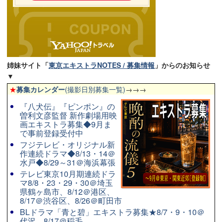
姉妹サイト「
東京エキストラNOTES / 募集情報
」からのお知らせ
▼
★
募集カレンダー
(撮影日別募集一覧)
→→→
『八犬伝』『ピンポン』の
曽利文彦監督 新作劇場用映
画エキストラ募集◆9月ま
で事前登録受付中
フジテレビ・オリジナル新
作連続ドラマ◆8/13・14＠
水戸◆8/29～31＠海浜幕張
テレビ東京10月期連続ドラ
マ8/8・23・29・30＠埼玉
県鶴ヶ島市、8/12＠港区、
8/17＠渋谷区、8/26＠町田市
BLドラマ「青と碧」エキストラ募集★8/7・9・10＠
代沢、8/17＠稲毛