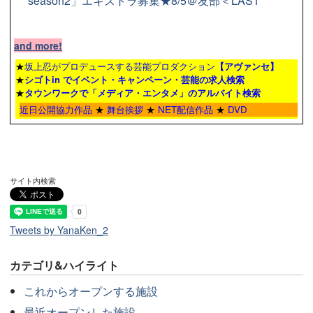
season2」エキストラ募集★8/5＠友部＜LAST
and more!
★
坂上忍がプロデュースする芸能プロダクション
【アヴァンセ】
★
シゴトin でイベント・キャンペーン・芸能の求人検索
★
タウンワーク
で「メディア・エンタメ」のアルバイト検索
近日公開協力作品
★
舞台挨拶
★
NET配信作品
★
DVD
サイト内検索
Tweets by YanaKen_2
カテゴリ&ハイライト
これからオープンする施設
最近オープンした施設