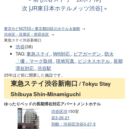
次 [JR東日本ホテルメッツ渋谷]
東京やどNOTES＞東京都23区のホテル＆旅館
渋谷区・目黒区・世田谷区
東急ステイ渋谷新南口
渋谷
(38)
TAG
:
東急ステイ
,
Wifi対応
,
ビアガーデン
,
防火
「優」マーク取得
,
現地写真
,
ビジネスホテル
,
長期
滞在対応
,
渋谷駅
25年ほど前に開業した施設です。
東急ステイ渋谷新南口
/ Tokyu Stay
Shibuya Shin-Minamiguchi
ゆったりベッドの長期滞在対応アパートメントホテル
渋谷区渋
150室
谷3-26-21
別館：渋谷区渋谷3-27-5