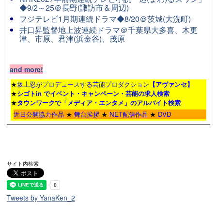
◆9/2～25＠長野(諏訪市＆周辺)
フジテレビ1月期連続ドラマ◆8/20＠茨城(大洗町)
井口昇監督地上波連続ドラマ＠千葉県大多喜、木更
津、市原、君津(浜金谷)、茂原
and more!
★
坂上忍がプロデュースする芸能プロダクション
【アヴァンセ】
★
シゴトin でイベント・キャンペーン・芸能の求人検索
★
タウンワーク
で「メディア・エンタメ」のアルバイト検索
近日公開協力作品
★
舞台挨拶
★
NET配信作品
★
DVD
サイト内検索
Tweets by YanaKen_2