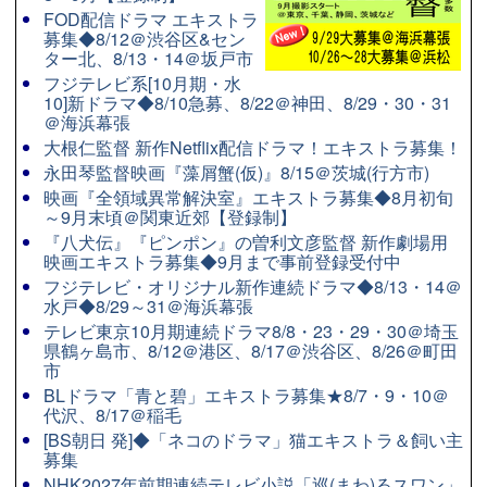
FOD配信ドラマ エキストラ
募集◆8/12＠渋谷区&セン
ター北、8/13・14＠坂戸市
フジテレビ系[10月期・水
10]新ドラマ◆8/10急募、8/22＠神田、8/29・30・31
＠海浜幕張
大根仁監督 新作Netflix配信ドラマ！エキストラ募集！
永田琴監督映画『藻屑蟹(仮)』8/15＠茨城(行方市)
映画『全領域異常解決室』エキストラ募集◆8月初旬
～9月末頃＠関東近郊【登録制】
『八犬伝』『ピンポン』の曽利文彦監督 新作劇場用
映画エキストラ募集◆9月まで事前登録受付中
フジテレビ・オリジナル新作連続ドラマ◆8/13・14＠
水戸◆8/29～31＠海浜幕張
テレビ東京10月期連続ドラマ8/8・23・29・30＠埼玉
県鶴ヶ島市、8/12＠港区、8/17＠渋谷区、8/26＠町田
市
BLドラマ「青と碧」エキストラ募集★8/7・9・10＠
代沢、8/17＠稲毛
[BS朝日 発]◆「ネコのドラマ」猫エキストラ＆飼い主
募集
NHK2027年前期連続テレビ小説「巡(まわ)るスワン」