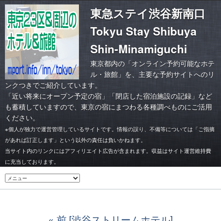
東急ステイ渋谷新南口
Tokyu Stay Shibuya
Shin-Minamiguchi
東京都内の「オンライン予約可能なホテ
ル・旅館」を、主要な予約サイトへのリ
ンクつきでご紹介しています。
「
近い将来にオープン予定の宿
」「
閉店した宿泊施設の記録
」など
も蓄積していますので、東京の宿にまつわる各種調べものにご活用
ください。
※個人が独力で運営管理しているサイトです。情報の誤り、不備等については「ご指摘
があれば訂正します」という以外の責任は負いかねます。
当サイト内のリンクにはアフィリエイト広告が含まれます。収益はサイト運営維持費
に充当しております。
前 [渋谷ストリームホテル]