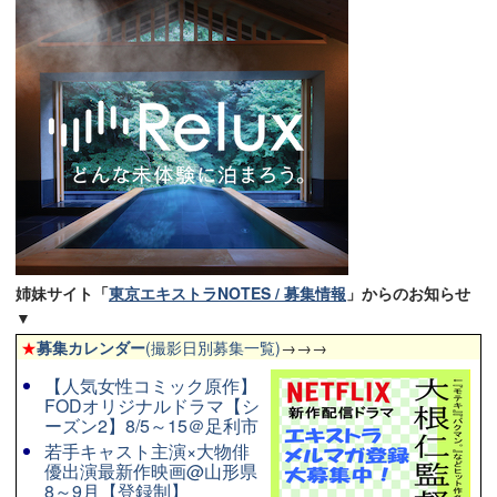
姉妹サイト「
東京エキストラNOTES / 募集情報
」からのお知らせ
▼
★
募集カレンダー
(撮影日別募集一覧)
→→→
【人気女性コミック原作】
FODオリジナルドラマ【シ
ーズン2】8/5～15＠足利市
若手キャスト主演×大物俳
優出演最新作映画@山形県
8～9月【登録制】