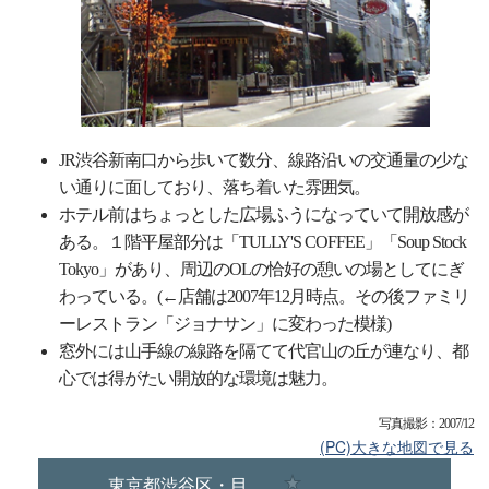
JR渋谷新南口から歩いて数分、線路沿いの交通量の少な
い通りに面しており、落ち着いた雰囲気。
ホテル前はちょっとした広場ふうになっていて開放感が
ある。１階平屋部分は「TULLY'S COFFEE」「Soup Stock
Tokyo」があり、周辺のOLの恰好の憩いの場としてにぎ
わっている。(←店舗は2007年12月時点。その後ファミリ
ーレストラン「ジョナサン」に変わった模様)
窓外には山手線の線路を隔てて代官山の丘が連なり、都
心では得がたい開放的な環境は魅力。
写真撮影：2007/12
(PC)大きな地図で見る