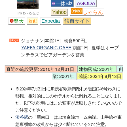
一休Biz
AGODA
Yahoo
じゃらん
link to - るるぶ
楽天
knt!
Expedia
独自サイト
ジョナサン[本館1F]...朝食500円。
YAFFA ORGANIC CAFE
[別館1F]...夏季はオープ
ンテラスでビアガーデンを営業
直近の施設更新: 2010年12月31日
建物落成: 2001年
創
業: 2001年
確認: 2024年9月13日
※2024年7月21日にJR渋谷駅新南改札が国道246号わきに
移転、相対的にこのホテルからは離れることになりまし
た。以下の説明にはこの変更が反映しきれていないので
ご注意ください。
渋谷駅
の「新南口」はJR埼京線ホーム南端。山手線や東
急東横線の改札からは少々離れているので注意。