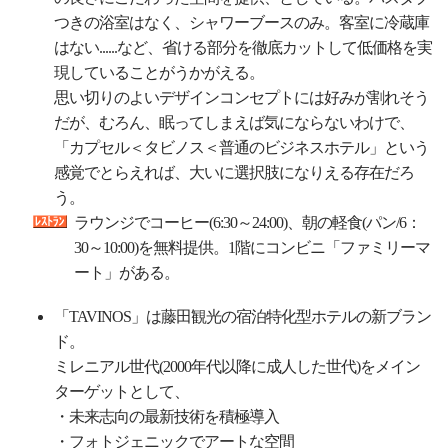
つきの浴室はなく、シャワーブースのみ。客室に冷蔵庫
はない......など、省ける部分を徹底カットして低価格を実
現していることがうかがえる。
思い切りのよいデザインコンセプトには好みが割れそう
だが、むろん、眠ってしまえば気にならないわけで、
「カプセル＜タビノス＜普通のビジネスホテル」という
感覚でとらえれば、大いに選択肢になりえる存在だろ
う。
ラウンジでコーヒー(6:30～24:00)、朝の軽食(パン/6：
30～10:00)を無料提供。1階にコンビニ「ファミリーマ
ート」がある。
「TAVINOS」は藤田観光の宿泊特化型ホテルの新ブラン
ド。
ミレニアル世代(2000年代以降に成人した世代)をメイン
ターゲットとして、
・未来志向の最新技術を積極導入
・フォトジェニックでアートな空間