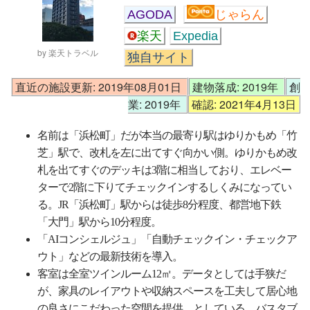
AGODA
じゃらん
楽天
Expedia
by 楽天トラベル
独自サイト
直近の施設更新: 2019年08月01日
建物落成: 2019年
創
業: 2019年
確認: 2021年4月13日
名前は「浜松町」だが本当の最寄り駅はゆりかもめ「竹
芝」駅で、改札を左に出てすぐ向かい側。ゆりかもめ改
札を出てすぐのデッキは3階に相当しており、エレベー
ターで2階に下りてチェックインするしくみになってい
る。JR「浜松町」駅からは徒歩8分程度、都営地下鉄
「大門」駅から10分程度。
「AIコンシェルジュ」「自動チェックイン・チェックア
ウト」などの最新技術を導入。
客室は全室ツインルーム12㎡。データとしては手狭だ
が、家具のレイアウトや収納スペースを工夫して居心地
の良さにこだわった空間を提供、としている。バスタブ