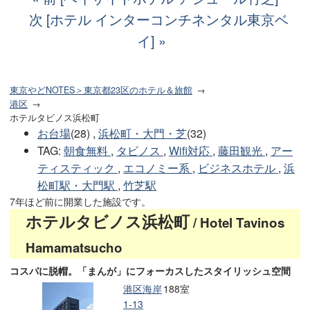
次 [ホテル インターコンチネンタル東京ベ
イ]
東京やどNOTES＞東京都23区のホテル＆旅館
港区
ホテルタビノス浜松町
お台場
(28) ,
浜松町・大門・芝
(32)
TAG
:
朝食無料
,
タビノス
,
Wifi対応
,
藤田観光
,
アー
ティスティック
,
エコノミー系
,
ビジネスホテル
,
浜
松町駅・大門駅
,
竹芝駅
7年ほど前に開業した施設です。
ホテルタビノス浜松町
/ Hotel Tavinos
Hamamatsucho
コスパに脱帽。「まんが」にフォーカスしたスタイリッシュ空間
港区海岸
188室
1-13