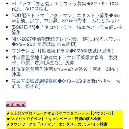
BLドラマ「青と碧」エキストラ募集★8/7・9・10＠
代沢、8/17＠稲毛
FOD配信ドラマ「アクアマン」エキストラ募集◆8/5
＠新橋、渋谷、中目黒、8/7＠日野市、みなとみらい
[BS朝日 発]◆「ネコのドラマ」猫エキストラ＆飼い主
募集
NHK2027年前期連続テレビ小説「巡(まわ)るスワン」
◆9/2～25＠長野(諏訪市＆周辺)
フジテレビ1月期連続ドラマ◆8/20＠茨城(大洗町)
井口昇監督地上波連続ドラマ＠千葉県大多喜、木更
津、市原、君津(浜金谷)、茂原
枝優花監督新作映画 8/15～9/1＠渋谷｜厚木｜調布｜
練馬
渡辺直樹監督劇場映画◆8/18～9/9＠長野(小川村、大
町市、松本市)
and more!
★
坂上忍がプロデュースする芸能プロダクション
【アヴァンセ】
★
シゴトin でイベント・キャンペーン・芸能の求人検索
★
タウンワーク
で「メディア・エンタメ」のアルバイト検索