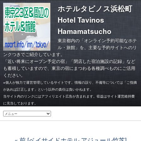
ホテルタビノス浜松町
Hotel Tavinos
Hamamatsucho
東京都内の「オンライン予約可能なホテ
ル・旅館」を、主要な予約サイトへのリ
ンクつきでご紹介しています。
「
近い将来にオープン予定の宿
」「
閉店した宿泊施設の記録
」など
も蓄積していますので、東京の宿にまつわる各種調べものにご活用
ください。
※個人が独力で運営管理しているサイトです。情報の誤り、不備等については「ご指摘
があれば訂正します」という以外の責任は負いかねます。
当サイト内のリンクにはアフィリエイト広告が含まれます。収益はサイト運営維持費
に充当しております。
前 [ベイサイドホテル アジュール竹芝]