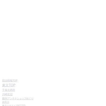
宿泊情報TOP
東京TOP
千葉北西部
川崎近辺
都内
アンテナショップめぐり
神田川
東京
エキストラ
NOTES