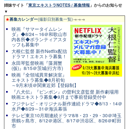
姉妹サイト「
東京エキストラNOTES / 募集情報
」からのお知らせ
▼
★
募集カレンダー
(撮影日別募集一覧)
→→→
映画『サマータイムレン
ダ』◆8/24～16＠和歌山市
内各所◆ボランティアスタ
ッフも募集中
大根仁監督 新作Netflix配信
ドラマ！エキストラ募集！
永田琴監督映画『藻屑蟹
(仮)』8/15＠茨城(行方市)
映画『全領域異常解決室』
エキストラ募集◆8月初旬
～9月末頃＠関東近郊【登録制】
『八犬伝』『ピンポン』の曽利文彦監督 新作劇場用
映画エキストラ募集◆9月まで事前登録受付中
フジテレビ・オリジナル新作連続ドラマ◆8/13・14＠
水戸◆8/29～31＠海浜幕張
テレビ東京10月期連続ドラマ8/8・23・29・30＠埼玉
県鶴ヶ島市、8/12＠港区、8/17＠渋谷区、8/26＠町田
市