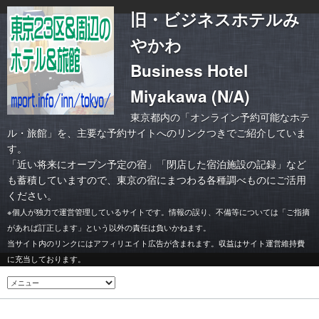
旧・ビジネスホテルみ
やかわ
Business Hotel
Miyakawa (N/A)
東京都内の「オンライン予約可能なホテ
ル・旅館」を、主要な予約サイトへのリンクつきでご紹介していま
す。
「
近い将来にオープン予定の宿
」「
閉店した宿泊施設の記録
」など
も蓄積していますので、東京の宿にまつわる各種調べものにご活用
ください。
※個人が独力で運営管理しているサイトです。情報の誤り、不備等については「ご指摘
があれば訂正します」という以外の責任は負いかねます。
当サイト内のリンクにはアフィリエイト広告が含まれます。収益はサイト運営維持費
に充当しております。