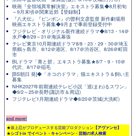
映画『全領域異常解決室』エキストラ募集◆8月初旬
～9月末頃＠関東近郊【登録制】
『八犬伝』『ピンポン』の曽利文彦監督 新作劇場用
映画エキストラ募集◆9月まで事前登録受付中
フジテレビ・オリジナル新作連続ドラマ◆8/13・14＠
水戸◆8/29～31＠海浜幕張
テレビ東京10月期連続ドラマ8/8・23・29・30＠埼玉
県鶴ヶ島市、8/12＠港区、8/17＠渋谷区、8/26＠町田
市
BLドラマ「青と碧」エキストラ募集★8/7・9・10＠
代沢、8/17＠稲毛
[BS朝日 発]◆「ネコのドラマ」猫エキストラ＆飼い主
募集
NHK2027年前期連続テレビ小説「巡(まわ)るスワン」
◆9/2～25＠長野(諏訪市＆周辺)
フジテレビ1月期連続ドラマ◆8/20＠茨城(大洗町)
and more!
★
坂上忍がプロデュースする芸能プロダクション
【アヴァンセ】
★
シゴトin でイベント・キャンペーン・芸能の求人検索