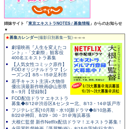
姉妹サイト「
東京エキストラNOTES / 募集情報
」からのお知らせ
▼
★
募集カレンダー
(撮影日別募集一覧)
→→→
劇場映画『人生を変えたコ
ント』-「文劇祭」観客役
400名エキストラ募集
【人気女性コミック原作】
FODオリジナルドラマ【シ
ーズン2】8/5～15＠足利市
若手キャスト主演×大物俳
優出演最新作映画@山形県
8～9月【登録制】
FOD配信ドラマ エキストラ
募集◆8/12＠渋谷区&センター北、8/13・14＠坂戸市
フジテレビ系[10月期・水10]新ドラマ◆8/10急募、
8/22＠神田、8/29・30・31＠海浜幕張
大根仁監督 新作Netflix配信ドラマ！エキストラ募集！
永田琴監督映画『藻屑蟹(仮)』8/15＠茨城(行方市)