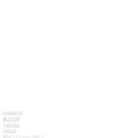
宿泊情報TOP
東京TOP
千葉北西部
川崎近辺
都内
アンテナショップめぐり