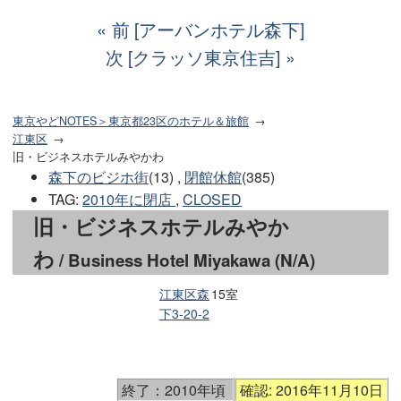
前 [アーバンホテル森下]
次 [クラッソ東京住吉]
東京やどNOTES＞東京都23区のホテル＆旅館
江東区
旧・ビジネスホテルみやかわ
森下のビジホ街
(13) ,
閉館休館
(385)
TAG
:
2010年に閉店
,
CLOSED
旧・ビジネスホテルみやか
わ
/ Business Hotel Miyakawa (N/A)
江東区森
15室
下3-20-2
終了：2010年頃
確認: 2016年11月10日