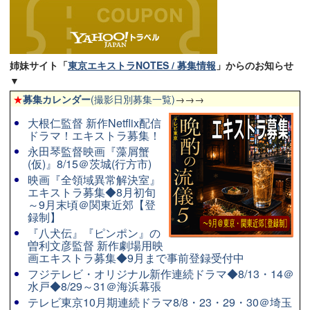
姉妹サイト「
東京エキストラNOTES / 募集情報
」からのお知らせ
▼
★
募集カレンダー
(撮影日別募集一覧)
→→→
大根仁監督 新作Netflix配信
ドラマ！エキストラ募集！
永田琴監督映画『藻屑蟹
(仮)』8/15＠茨城(行方市)
映画『全領域異常解決室』
エキストラ募集◆8月初旬
～9月末頃＠関東近郊【登
録制】
『八犬伝』『ピンポン』の
曽利文彦監督 新作劇場用映
画エキストラ募集◆9月まで事前登録受付中
フジテレビ・オリジナル新作連続ドラマ◆8/13・14＠
水戸◆8/29～31＠海浜幕張
テレビ東京10月期連続ドラマ8/8・23・29・30＠埼玉