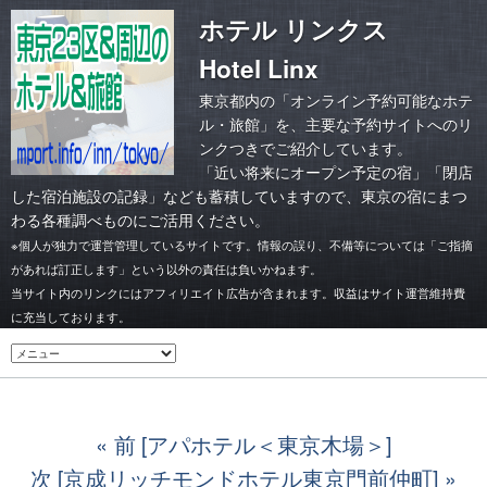
ホテル リンクス
Hotel Linx
東京都内の「オンライン予約可能なホテ
ル・旅館」を、主要な予約サイトへのリ
ンクつきでご紹介しています。
「
近い将来にオープン予定の宿
」「
閉店
した宿泊施設の記録
」なども蓄積していますので、東京の宿にまつ
わる各種調べものにご活用ください。
※個人が独力で運営管理しているサイトです。情報の誤り、不備等については「ご指摘
があれば訂正します」という以外の責任は負いかねます。
当サイト内のリンクにはアフィリエイト広告が含まれます。収益はサイト運営維持費
に充当しております。
前 [アパホテル＜東京木場＞]
次 [京成リッチモンドホテル東京門前仲町]