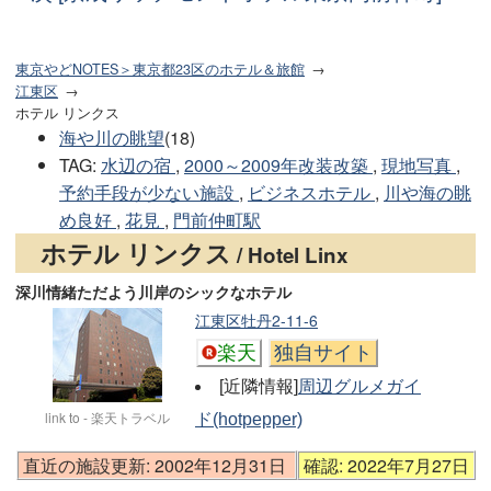
東京やどNOTES＞東京都23区のホテル＆旅館
江東区
ホテル リンクス
海や川の眺望
(18)
TAG
:
水辺の宿
,
2000～2009年改装改築
,
現地写真
,
予約手段が少ない施設
,
ビジネスホテル
,
川や海の眺
め良好
,
花見
,
門前仲町駅
ホテル リンクス
/ Hotel Linx
深川情緒ただよう川岸のシックなホテル
江東区牡丹2-11-6
楽天
独自サイト
[近隣情報]
周辺グルメガイ
link to - 楽天トラベル
ド(hotpepper)
直近の施設更新: 2002年12月31日
確認: 2022年7月27日