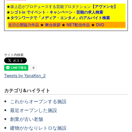
★
坂上忍がプロデュースする芸能プロダクション
【アヴァンセ】
★
シゴトin でイベント・キャンペーン・芸能の求人検索
★
タウンワーク
で「メディア・エンタメ」のアルバイト検索
近日公開協力作品
★
舞台挨拶
★
NET配信作品
★
DVD
サイト内検索
Tweets by YanaKen_2
カテゴリ&ハイライト
これからオープンする施設
最近オープンした施設
創業が古い老舗
建物がかなりレトロな施設