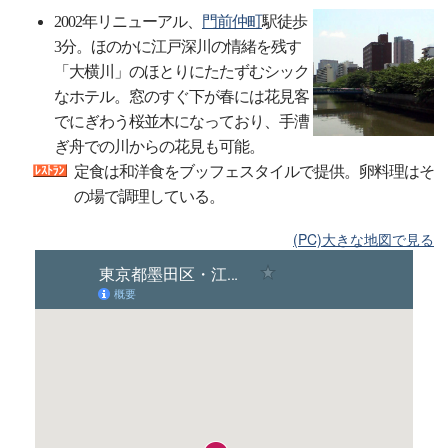
2002年リニューアル、
門前仲町
駅徒歩
3分。ほのかに江戸深川の情緒を残す
「大横川」のほとりにたたずむシック
なホテル。窓のすぐ下が春には花見客
でにぎわう桜並木になっており、手漕
ぎ舟での川からの花見も可能。
定食は和洋食をブッフェスタイルで提供。卵料理はそ
の場で調理している。
(PC)大きな地図で見る