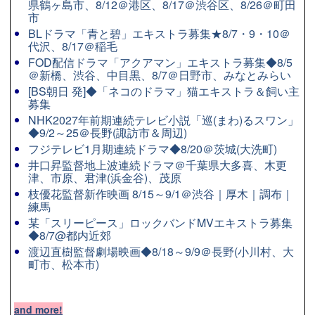
県鶴ヶ島市、8/12＠港区、8/17＠渋谷区、8/26＠町田
市
BLドラマ「青と碧」エキストラ募集★8/7・9・10＠
代沢、8/17＠稲毛
FOD配信ドラマ「アクアマン」エキストラ募集◆8/5
＠新橋、渋谷、中目黒、8/7＠日野市、みなとみらい
[BS朝日 発]◆「ネコのドラマ」猫エキストラ＆飼い主
募集
NHK2027年前期連続テレビ小説「巡(まわ)るスワン」
◆9/2～25＠長野(諏訪市＆周辺)
フジテレビ1月期連続ドラマ◆8/20＠茨城(大洗町)
井口昇監督地上波連続ドラマ＠千葉県大多喜、木更
津、市原、君津(浜金谷)、茂原
枝優花監督新作映画 8/15～9/1＠渋谷｜厚木｜調布｜
練馬
某「スリーピース」ロックバンドMVエキストラ募集
◆8/7@都内近郊
渡辺直樹監督劇場映画◆8/18～9/9＠長野(小川村、大
町市、松本市)
and more!