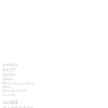
宿泊情報TOP
東京TOP
千葉北西部
川崎近辺
都内
アンテナショップめぐり
神田川
東京
エキストラ
NOTES
サイトTOP
会社概要
個人情報保護方針