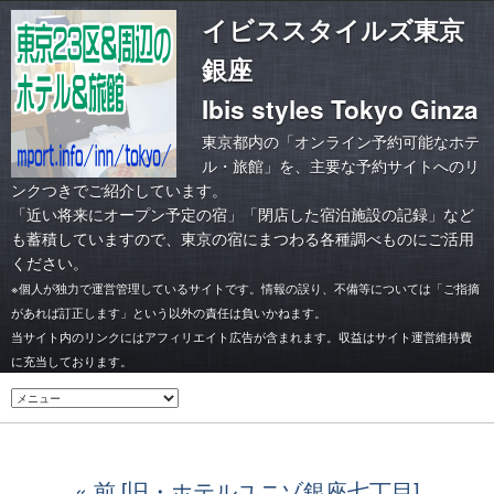
イビススタイルズ東京
銀座
Ibis styles Tokyo Ginza
東京都内の「オンライン予約可能なホテ
ル・旅館」を、主要な予約サイトへのリ
ンクつきでご紹介しています。
「
近い将来にオープン予定の宿
」「
閉店した宿泊施設の記録
」など
も蓄積していますので、東京の宿にまつわる各種調べものにご活用
ください。
※個人が独力で運営管理しているサイトです。情報の誤り、不備等については「ご指摘
があれば訂正します」という以外の責任は負いかねます。
当サイト内のリンクにはアフィリエイト広告が含まれます。収益はサイト運営維持費
に充当しております。
前 [旧・ホテルユニゾ銀座七丁目]