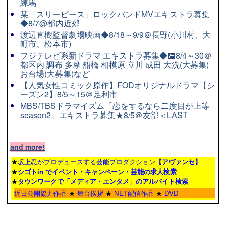
練馬
某「スリーピース」ロックバンドMVエキストラ募集
◆8/7@都内近郊
渡辺直樹監督劇場映画◆8/18～9/9＠長野(小川村、大
町市、松本市)
フジテレビ系新ドラマ エキストラ募集◆📅8/4～30＠
都区内 調布 多摩 船橋 相模原 立川 成田 大洗(大募集)
お台場(大募集)など
【人気女性コミック原作】FODオリジナルドラマ【シ
ーズン2】8/5～15＠足利市
MBS/TBSドラマイズム「恋をするなら二度目が上等
season2」エキストラ募集★8/5＠友部＜LAST
and more!
★
坂上忍がプロデュースする芸能プロダクション
【アヴァンセ】
★
シゴトin でイベント・キャンペーン・芸能の求人検索
★
タウンワーク
で「メディア・エンタメ」のアルバイト検索
近日公開協力作品
★
舞台挨拶
★
NET配信作品
★
DVD