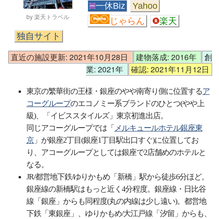
一休Biz
Yahoo
by 楽天トラベル
じゃらん
楽天
独自サイト
直近の施設更新: 2021年10月28日
建物落成: 2016年
創
業: 2021年
確認: 2021年11月12日
東京の繁華街の王様・銀座のやや南寄り側に位置する
ア
コーグループ
のエコノミー系ブランドのひとつ(やや上
級)、「イビススタイルズ」東京初進出店。
同じアコーグループでは「
メルキュールホテル銀座東
京
」が銀座2丁目(銀座1丁目駅出口すぐ)に位置してお
り、アコーグループとしては銀座で2店舗めのホテルと
なる。
JR/都営地下鉄/ゆりかもめ「新橋」駅から徒歩6分ほど。
銀座線の新橋駅はもっと近く4分程度。銀座線・日比谷
線「銀座」からも同程度(丸の内線は少し遠い)。都営地
下鉄「東銀座」、ゆりかもめ/大江戸線「汐留」からも、