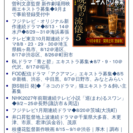
曽利文彦監督 新作劇場用映
画エキストラ募集◆9月ま
で事前登録受付中
フジテレビ・オリジナル新
作連続ドラマ◆8/13・14＠
水戸◆8/29～31＠海浜幕張
テレビ東京10月期連続ドラ
マ8/8・23・29・30＠埼玉
県鶴ヶ島市、8/12＠港区、
8/17＠渋谷区、8/26＠町田市
BLドラマ「青と碧」エキストラ募集★8/7・9・10＠
代沢、8/17＠稲毛
FOD配信ドラマ「アクアマン」エキストラ募集◆8/5
＠新橋、渋谷、中目黒、8/7＠日野市、みなとみらい
[BS朝日 発]◆「ネコのドラマ」猫エキストラ＆飼い主
募集
NHK2027年前期連続テレビ小説「巡(まわ)るスワン」
◆9/2～25＠長野(諏訪市＆周辺)
フジテレビ1月期連続ドラマ◆8/20＠茨城(大洗町)
井口昇監督地上波連続ドラマ＠千葉県大多喜、木更
津、市原、君津(浜金谷)、茂原
枝優花監督新作映画 8/15～9/1＠渋谷｜厚木｜調布｜