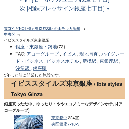
次 [相鉄フレッサイン銀座七丁目]
東京やどNOTES＞東京都23区のホテル＆旅館
中央区
イビススタイルズ東京銀座
銀座・東銀座・築地
(73)
TAG
:
アコーグループ
,
イビス
,
現地写真
,
ハイグレー
ド・ビジネス
,
ビジネスホテル
,
新橋駅
,
東銀座駅
,
汐留駅
,
銀座駅
5年ほど前に開業した施設です。
イビススタイルズ東京銀座
/ Ibis styles
Tokyo Ginza
銀座真っただ中、ゆったり・ややエコノミーなデザインホテル[ア
コーグループ]
東京都中
224室
央区銀座7-10-9