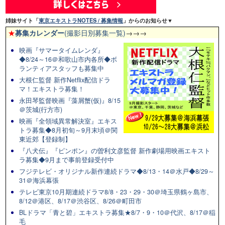
姉妹サイト「
東京エキストラNOTES / 募集情報
」からのお知らせ▼
★
募集カレンダー
(撮影日別募集一覧)
→→→
映画『サマータイムレンダ』
◆8/24～16＠和歌山市内各所◆ボ
ランティアスタッフも募集中
大根仁監督 新作Netflix配信ドラ
マ！エキストラ募集！
永田琴監督映画『藻屑蟹(仮)』8/15
＠茨城(行方市)
映画『全領域異常解決室』エキス
トラ募集◆8月初旬～9月末頃＠関
東近郊【登録制】
『八犬伝』『ピンポン』の曽利文彦監督 新作劇場用映画エキスト
ラ募集◆9月まで事前登録受付中
フジテレビ・オリジナル新作連続ドラマ◆8/13・14＠水戸◆8/29～
31＠海浜幕張
テレビ東京10月期連続ドラマ8/8・23・29・30＠埼玉県鶴ヶ島市、
8/12＠港区、8/17＠渋谷区、8/26＠町田市
BLドラマ「青と碧」エキストラ募集★8/7・9・10＠代沢、8/17＠稲
毛