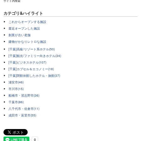
サイト内検索
カテゴリ&ハイライト
これからオープンする施設
最近オープンした施設
創業が古い老舗
建物がかなりレトロな施設
[千葉]高級/リゾート系ホテル(50)
[千葉]観光/ファミリー向きホテル(34)
[千葉]ビジネスホテル(107)
[千葉]カプセル＆エコノミー(18)
[千葉]閉館休館したホテル・旅館(37)
浦安市(46)
市川市(15)
船橋市・習志野市(36)
千葉市(86)
八千代市・佐倉市(11)
成田市・富里市(55)