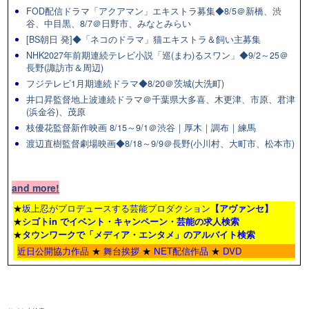
FOD配信ドラマ「アクアマン」エキストラ募集◆8/5＠新橋、渋
谷、中目黒、8/7＠日野市、みなとみらい
[BS朝日 発]◆「ネコのドラマ」猫エキストラ＆飼い主募集
NHK2027年前期連続テレビ小説「巡(まわ)るスワン」◆9/2～25＠
長野(諏訪市＆周辺)
フジテレビ1月期連続ドラマ◆8/20＠茨城(大洗町)
井口昇監督地上波連続ドラマ＠千葉県大多喜、木更津、市原、君津
(浜金谷)、茂原
枝優花監督新作映画 8/15～9/1＠渋谷｜厚木｜調布｜練馬
渡辺直樹監督劇場映画◆8/18～9/9＠長野(小川村、大町市、松本市)
and more!
★
坂上忍がプロデュースする芸能プロダクション
【アヴァンセ】
★
シゴトin でイベント・キャンペーン・芸能の求人検索
★
タウンワーク
で「メディア・エンタメ」のアルバイト検索
近日公開協力作品
★
舞台挨拶
★
NET配信作品
★
DVD