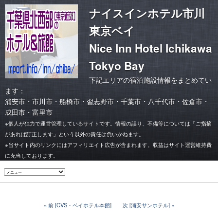
ナイスインホテル市川
東京ベイ
Nice Inn Hotel Ichikawa
Tokyo Bay
下記エリアの宿泊施設情報をまとめてい
ます：
浦安市
・
市川市
・
船橋市・習志野市
・
千葉市
・
八千代市・佐倉市
・
成田市・富里市
※個人が独力で運営管理しているサイトです。情報の誤り、不備等については「ご指摘
があれば訂正します」という以外の責任は負いかねます。
※当サイト内のリンクにはアフィリエイト広告が含まれます。収益はサイト運営維持費
に充当しております。
前 [CVS・ベイホテル本館]
次 [浦安サンホテル]