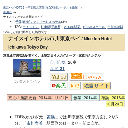
東京やどNOTES＞千葉県北西部[東京近郊]のホテル＆旅館
市川市
ナイスインホテル市川東京ベイ
[千葉]観光/ファミリー向きホテル
(34)
TAG
:
ナイスイン
,
駐車場[千葉県]
,
2014年開業
,
ビジネスホテル
,
市川塩浜駅
12年ほど前に開業した施設です。
ナイスインホテル市川東京ベイ
/ Nice Inn Hotel
Ichikawa Tokyo Bay
京葉線市川塩浜駅前すぐ、全室定員４人のグループ・家族向きホテル
市川市塩
20室
浜10-31
Yahoo
じゃらん
by 楽天トラベル
楽天
knt!
独自サイト
直近の施設更新: 2014年11月21日
創業: 2014年
確認: 2016年
10月24日
TDRのおひざ元・
舞浜
まではJR京葉線で東京方面に２駅6
分、「
市川塩浜
」駅西側のロータリー前に立地。