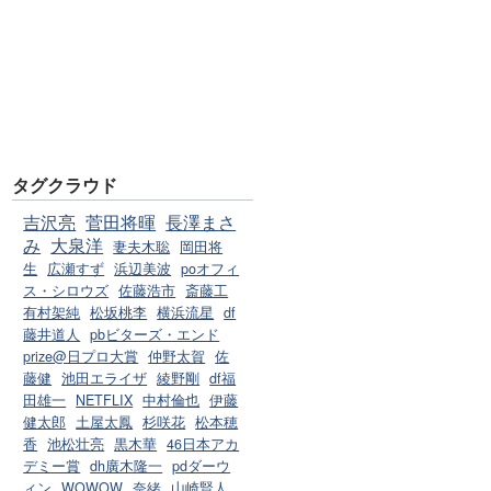
タグクラウド
吉沢亮
菅田将暉
長澤まさ
み
大泉洋
妻夫木聡
岡田将
生
広瀬すず
浜辺美波
poオフィ
ス・シロウズ
佐藤浩市
斎藤工
有村架純
松坂桃李
横浜流星
df
藤井道人
pbビターズ・エンド
prize@日プロ大賞
仲野太賀
佐
藤健
池田エライザ
綾野剛
df福
田雄一
NETFLIX
中村倫也
伊藤
健太郎
土屋太鳳
杉咲花
松本穂
香
池松壮亮
黒木華
46日本アカ
デミー賞
dh廣木隆一
pdダーウ
ィン
WOWOW
奈緒
山崎賢人