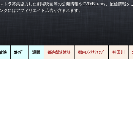
ストラ募集協力した劇場映画等の公開情報やDVD/Blu-ray、配信情報
ンクにはアフィリエイト広告が含まれます。
放映
ｶﾚﾝﾀﾞｰ
通販
都内近郊ﾎﾃﾙ
都内ｱﾝﾃﾅｼｮｯﾌﾟ
神田川