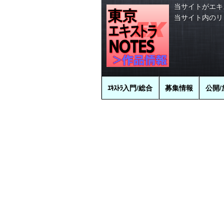
当サイトがエキ
当サイト内のリ
ｴｷｽﾄﾗ
入門/総合
募集情報
公開/