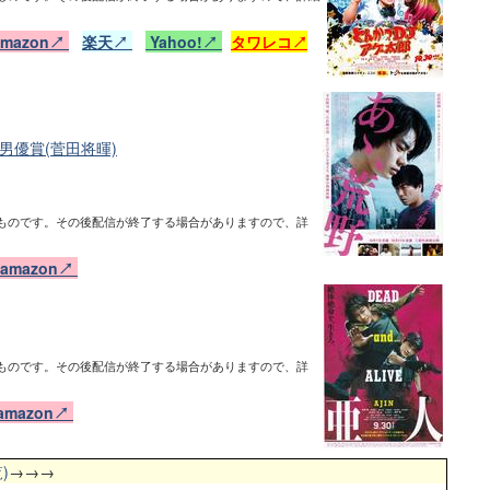
amazon↗
楽天↗
Yahoo!↗
タワレコ↗
男優賞(菅田将暉)
ものです。その後配信が終了する場合がありますので、詳
amazon↗
ものです。その後配信が終了する場合がありますので、詳
amazon↗
)
→→→