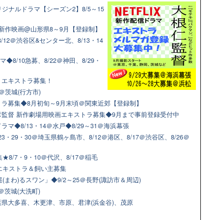
ジナルドラマ【シーズン2】8/5～15
新作映画@山形県8～9月【登録制】
12＠渋谷区&センター北、8/13・14
◆8/10急募、8/22＠神田、8/29・
マ！エキストラ募集！
＠茨城(行方市)
ラ募集◆8月初旬～9月末頃＠関東近郊【登録制】
監督 新作劇場用映画エキストラ募集◆9月まで事前登録受付中
◆8/13・14＠水戸◆8/29～31＠海浜幕張
3・29・30＠埼玉県鶴ヶ島市、8/12＠港区、8/17＠渋谷区、8/26＠
8/7・9・10＠代沢、8/17＠稲毛
猫エキストラ＆飼い主募集
(まわ)るスワン」◆9/2～25＠長野(諏訪市＆周辺)
＠茨城(大洗町)
県大多喜、木更津、市原、君津(浜金谷)、茂原