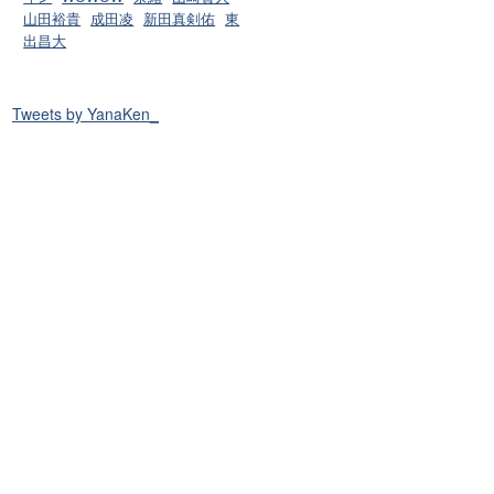
山田裕貴
成田凌
新田真剣佑
東
出昌大
Tweets by YanaKen_