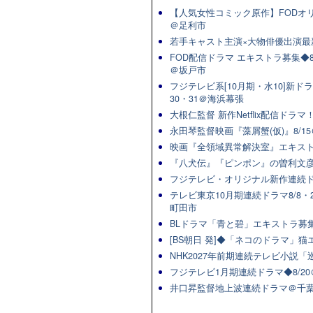
【人気女性コミック原作】FODオリ
＠足利市
若手キャスト主演×大物俳優出演最
FOD配信ドラマ エキストラ募集◆8/
＠坂戸市
フジテレビ系[10月期・水10]新ドラマ
30・31＠海浜幕張
大根仁監督 新作Netflix配信ドラ
永田琴監督映画『藻屑蟹(仮)』8/15
映画『全領域異常解決室』エキスト
『八犬伝』『ピンポン』の曽利文彦
フジテレビ・オリジナル新作連続ドラマ
テレビ東京10月期連続ドラマ8/8・2
町田市
BLドラマ「青と碧」エキストラ募集★
[BS朝日 発]◆「ネコのドラマ」
NHK2027年前期連続テレビ小説「巡
フジテレビ1月期連続ドラマ◆8/20
井口昇監督地上波連続ドラマ＠千葉