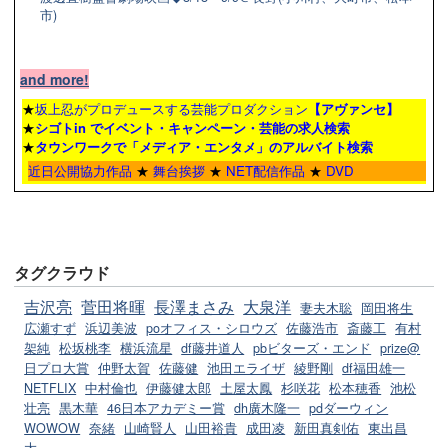
市)
and more!
★
坂上忍がプロデュースする芸能プロダクション
【アヴァンセ】
★
シゴトin でイベント・キャンペーン・芸能の求人検索
★
タウンワーク
で「メディア・エンタメ」のアルバイト検索
近日公開協力作品
★
舞台挨拶
★
NET配信作品
★
DVD
タグクラウド
吉沢亮
菅田将暉
長澤まさみ
大泉洋
妻夫木聡
岡田将生
広瀬すず
浜辺美波
poオフィス・シロウズ
佐藤浩市
斎藤工
有村
架純
松坂桃李
横浜流星
df藤井道人
pbビターズ・エンド
prize@
日プロ大賞
仲野太賀
佐藤健
池田エライザ
綾野剛
df福田雄一
NETFLIX
中村倫也
伊藤健太郎
土屋太鳳
杉咲花
松本穂香
池松
壮亮
黒木華
46日本アカデミー賞
dh廣木隆一
pdダーウィン
WOWOW
奈緒
山崎賢人
山田裕貴
成田凌
新田真剣佑
東出昌