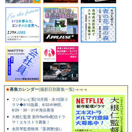
★
募集カレンダー
(撮影日別募集一覧)
→→→
フジテレビ系[10月期・水10]新ド
ラマ◆8/10急募、8/22＠神田、
8/29・30・31＠海浜幕張
大根仁監督 新作Netflix配信ドラ
マ！エキストラ募集！
永田琴監督映画『藻屑蟹(仮)』