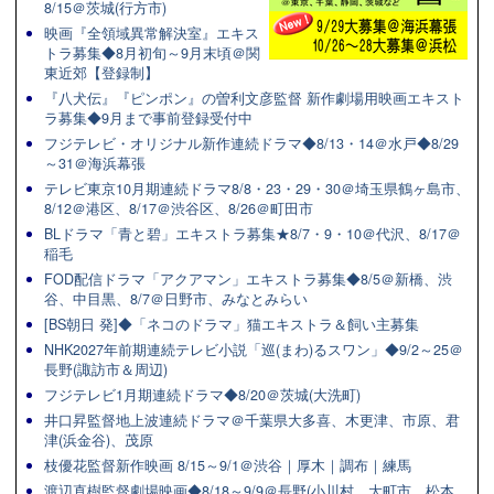
8/15＠茨城(行方市)
映画『全領域異常解決室』エキス
トラ募集◆8月初旬～9月末頃＠関
東近郊【登録制】
『八犬伝』『ピンポン』の曽利文彦監督 新作劇場用映画エキスト
ラ募集◆9月まで事前登録受付中
フジテレビ・オリジナル新作連続ドラマ◆8/13・14＠水戸◆8/29
～31＠海浜幕張
テレビ東京10月期連続ドラマ8/8・23・29・30＠埼玉県鶴ヶ島市、
8/12＠港区、8/17＠渋谷区、8/26＠町田市
BLドラマ「青と碧」エキストラ募集★8/7・9・10＠代沢、8/17＠
稲毛
FOD配信ドラマ「アクアマン」エキストラ募集◆8/5＠新橋、渋
谷、中目黒、8/7＠日野市、みなとみらい
[BS朝日 発]◆「ネコのドラマ」猫エキストラ＆飼い主募集
NHK2027年前期連続テレビ小説「巡(まわ)るスワン」◆9/2～25＠
長野(諏訪市＆周辺)
フジテレビ1月期連続ドラマ◆8/20＠茨城(大洗町)
井口昇監督地上波連続ドラマ＠千葉県大多喜、木更津、市原、君
津(浜金谷)、茂原
枝優花監督新作映画 8/15～9/1＠渋谷｜厚木｜調布｜練馬
渡辺直樹監督劇場映画◆8/18～9/9＠長野(小川村、大町市、松本