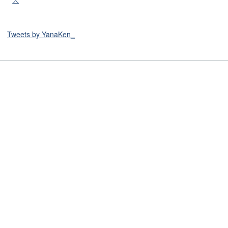
大
Tweets by YanaKen_