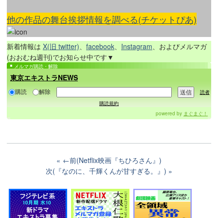
他の作品の舞台挨拶情報を調べる(チケットぴあ)
新着情報は
X(旧 twitter)
、
facebook
、
Instagram
、およびメルマガ
(おおむね週刊)でお知らせ中です▼
メルマガ購読・解除
東京エキストラNEWS
購読
解除
読者
購読規約
powered by
まぐまぐ！
←前(Netflix映画『ちひろさん』)
次(『なのに、千輝くんが甘すぎる。』)