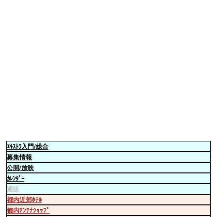
ｴｷｽﾄﾗ
入門/総合
募集情報
公開/放映
ｶﾚﾝﾀﾞｰ
通販
都内近郊ﾎﾃﾙ
都内ｱﾝﾃﾅｼｮｯﾌﾟ