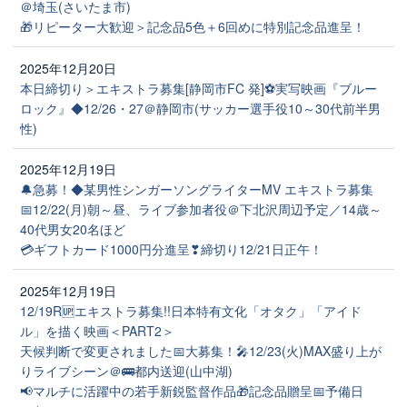
＠埼玉(さいたま市)
🎁リピーター大歓迎＞記念品5色＋6回めに特別記念品進呈！
2025年12月20日
本日締切り＞エキストラ募集[静岡市FC 発]⚽実写映画『ブルー
ロック』◆12/26・27＠静岡市(サッカー選手役10～30代前半男
性)
2025年12月19日
🔔急募！◆某男性シンガーソングライターMV エキストラ募集
📅12/22(月)朝～昼、ライブ参加者役＠下北沢周辺予定／14歳～
40代男女20名ほど
💳ギフトカード1000円分進呈❣締切り12/21日正午！
2025年12月19日
12/19R🆙エキストラ募集!!日本特有文化「オタク」「アイド
ル」を描く映画＜PART2＞
天候判断で変更されました📅大募集！🎤12/23(火)MAX盛り上が
りライブシーン＠🚌都内送迎(山中湖)
📢マルチに活躍中の若手新鋭監督作品🎁記念品贈呈📅予備日