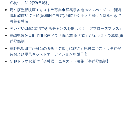
＠桐生、8/19(22)＠足利
堤幸彦監督映画エキストラ募集◆群馬県各地7/23～25・8/13、新潟
県柏崎市8/17～19(昭和54年設定)/当時のクルマの提供も謝礼付きで
募集＠柏崎
テレビやCMに出演できるチャンスを掴もう！「アプローズプラス」
長崎県波佐見町でNHK夜ドラ「青の花 器の森」がエキストラ募集[事
前登録制]
長野県飯田市が舞台の映画『夕焼けに結ぶ』県民エキストラ事前登
録および県民キャストオーディション＠飯田市
NHKドラマ10新作「会社員」エキストラ募集【事前登録制】