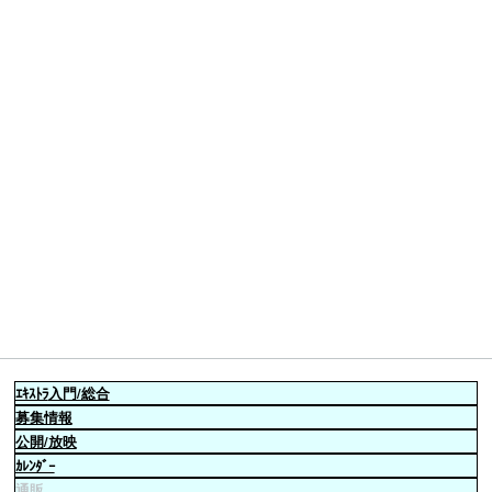
ｴｷｽﾄﾗ
入門/総合
募集情報
公開/放映
ｶﾚﾝﾀﾞｰ
通販