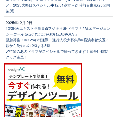
メ」2025大晦日スペシャル◆12/31夕方～24時前＠東京(23区内
某所)
2025年12月 2日
12/2R🔥エキストラ募集☎️フジ正月SPドラマ「
119エマージェン
シーコール 2026 YOKOHAMA BLACKOUT
」
緊急募集！📅12/4(木)通勤・通行人役大募集!!＠横浜市都筑区／
駅から5分＞〆12/3よる8時
🖊待望のあのドラマがスペシャルで帰ってきます！🎁番組特製
グッズ進呈！