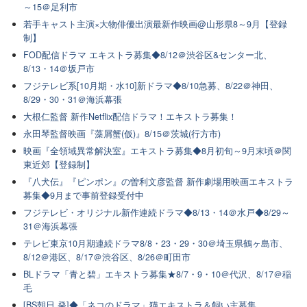
～15＠足利市
若手キャスト主演×大物俳優出演最新作映画@山形県8～9月【登録
制】
FOD配信ドラマ エキストラ募集◆8/12＠渋谷区&センター北、
8/13・14＠坂戸市
フジテレビ系[10月期・水10]新ドラマ◆8/10急募、8/22＠神田、
8/29・30・31＠海浜幕張
大根仁監督 新作Netflix配信ドラマ！エキストラ募集！
永田琴監督映画『藻屑蟹(仮)』8/15＠茨城(行方市)
映画『全領域異常解決室』エキストラ募集◆8月初旬～9月末頃＠関
東近郊【登録制】
『八犬伝』『ピンポン』の曽利文彦監督 新作劇場用映画エキストラ
募集◆9月まで事前登録受付中
フジテレビ・オリジナル新作連続ドラマ◆8/13・14＠水戸◆8/29～
31＠海浜幕張
テレビ東京10月期連続ドラマ8/8・23・29・30＠埼玉県鶴ヶ島市、
8/12＠港区、8/17＠渋谷区、8/26＠町田市
BLドラマ「青と碧」エキストラ募集★8/7・9・10＠代沢、8/17＠稲
毛
[BS朝日 発]◆「ネコのドラマ」猫エキストラ＆飼い主募集