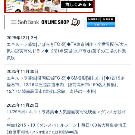
2025年12月 2日
エキストラ募集[いばらきFC 発]◆TV東京制作・全世界配信/大人
気小説実写化ドラマ◆12/21＠茨城(水戸市)お菓子の工場の作業
員役
2025年11月30日
エキストラ募集[盛岡広域FC 発]◆CM撮影[謝礼あり]◆12/15＠
釜石市、12/16＠三陸鉄道車内、陸前高田市(150名大募集)、
12/17＠陸前高田市(津波伝承館、奇跡の一本松)
2025年11月29日
11/29R🆙エキストラ募集◆人気漫画実写化映画＜ダンスが題材
＞
🆕📅12/15～19【ダンスバトルシーン】毎日100名大募集＠埼玉
(新座市
)現地スタジオ集合または新座駅🚌送迎