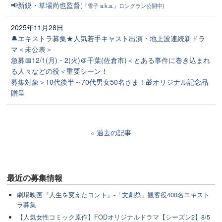
📢新鋭・草場尚也監督
(『雪子 a.k.a.』ロングラン公開中)
2025年11月28日
🔔エキストラ募集★人気若手キャスト出演・地上波連続新ドラ
マ＜未公表＞
急募📅12/1(月)・2(火)＠千葉(佐倉市)＜とある事件に巻き込まれ
る人々などの役＜重要シーン！
募集対象＞10代後半～70代男女50名さま！🎁オリジナル記念品
贈呈
過去の記事
最近の
募集情報
劇場映画『人生を変えたコント』-「文劇祭」観客役400名エキスト
ラ募集
【人気女性コミック原作】FODオリジナルドラマ【シーズン2】8/5