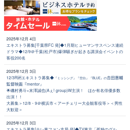
2025年12月 4日
エキストラ募集[千葉県FC 発]◆1月期ヒューマンサスペンス連続
ドラマ◆12/9＠千葉(松戸市)爆弾騒ぎが起きる講演会イベントの
客役200名
2025年12月 3日
12/3R🆙エキストラ募集◆
𠮷田惠輔
『ミッシング』『空白』『BLUE』の
監督映画『mentor』
🌟磯村勇斗×末澤誠也(Aぇ! group)W主演！ ほか有名俳優多数
出演！！
大募集＞12/8・9＠横浜市＜アーチェリー大会観客役等＞＜男性
大歓迎＞
2025年12月 3日
エキストラ募集[テレ東ファン支局 発]◆TV東京「孤独のグル