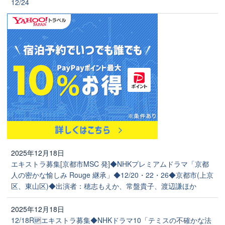
12/24
2025年12月18日
エキストラ募集[京都市MSC 発]◆NHKプレミアムドラマ「京都
人の密かな愉しみ Rouge 継承」◆12/20・22・26◆京都市(上京
区、東山区)◆出演者：穂志もえか、常盤貴子、渡辺謙ほか
2025年12月18日
12/18R🆙エキストラ募集◆NHKドラマ10「テミスの不確かな法