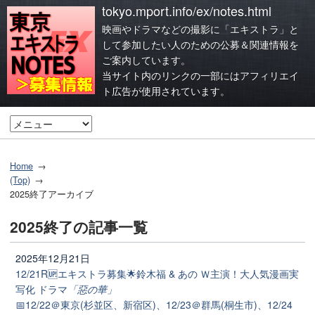
tokyo.mport.info/ex/notes.html
映画やドラマなどの撮影に「エキストラ」と
して参加したい人のための公募＆関連情報を
ご案内しています。
当サイト内のリンクの一部にはアフィリエイ
ト広告が使用されています。
Home
(Top)
2025終了アーカイブ
2025終了の記事一覧
2025年12月21日
12/21R🆙エキストラ募集🌟鈴木福 & あの Ｗ主演！大人気漫画実
写化 ドラマ
「惡の華」
📅12/22＠東京(杉並区、新宿区)、12/23＠群馬(桐生市)、12/24