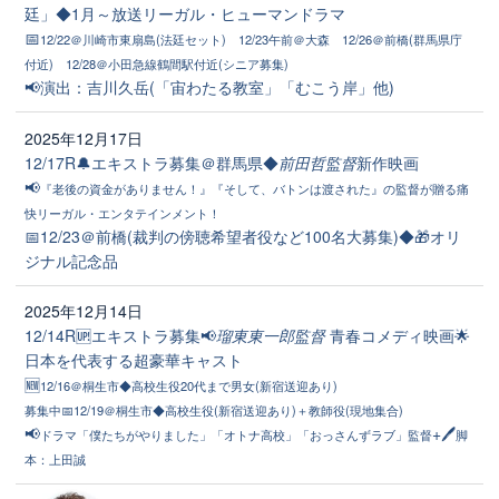
廷」◆1月～放送リーガル・ヒューマンドラマ
📅
12/22＠川崎市東扇島(法廷セット) 12/23午前＠大森 12/26＠前橋(群馬県庁
付近) 12/28＠小田急線鶴間駅付近(シニア募集)
📢演出：吉川久岳(「宙わたる教室」「むこう岸」他)
2025年12月17日
12/17R🔔エキストラ募集＠群馬県◆
前田哲監督
新作映画
📢
『老後の資金がありません！』『そして、バトンは渡された』の監督が贈る痛
快リーガル・エンタテインメント！
📅12/23＠前橋(裁判の傍聴希望者役など100名大募集)◆🎁オリ
ジナル記念品
2025年12月14日
12/14R🆙エキストラ募集📢
瑠東東一郎監督
青春コメディ映画🌟
日本を代表する超豪華キャスト
🆕
12/16＠桐生市◆高校生役20代まで男女(新宿送迎あり)
募集中📅12/19＠桐生市◆高校生役(新宿送迎あり)＋教師役(現地集合)
📢
+🖊
ドラマ「僕たちがやりました」「オトナ高校」「おっさんずラブ」監督
脚
本：上田誠