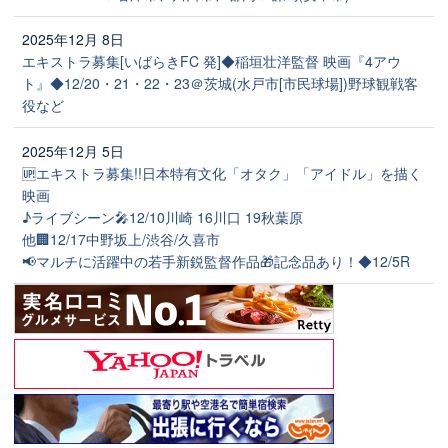
2025年12月 8日
エキストラ募集[いばらきFC 発]◆稲垣壮洋監督 映画『4アウ
ト』◆12/20・21・22・23＠茨城(水戸市[市民球場])野球観戦客
役など
2025年12月 5日
🆙エキストラ募集!!日本特有文化「オタク」「アイドル」を描く
映画
♪ライブシーン🎤12/10川崎 16川口 19秋葉原
他🏢12/17中野坂上/渋谷/久喜市
📢マルチに活躍中の若手新鋭監督作品🎁記念品あり！◆12/5R