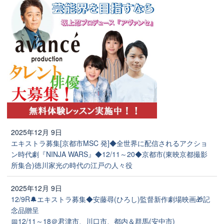
2025年12月 9日
エキストラ募集[京都市MSC 発]◆全世界に配信されるアクショ
ン時代劇『NINJA WARS』◆12/11～20◆京都市(東映京都撮影
所集合)徳川家光の時代の江戸の人々役
2025年12月 9日
12/9R🔔エキストラ募集◆安藤尋(ひろし)監督新作劇場映画🎁記
念品贈呈
📅12/11～18＠君津市、川口市、都内＆群馬(安中市)