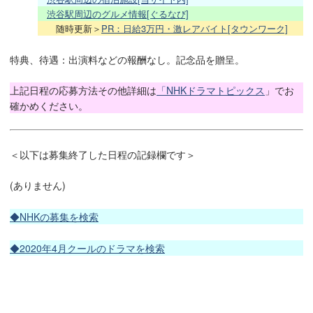
渋谷駅周辺のグルメ情報[ぐるなび]
随時更新＞
PR：日給3万円・激レアバイト[タウンワーク]
特典、待遇：出演料などの報酬なし。記念品を贈呈。
上記日程の応募方法その他詳細は
「NHKドラマトピックス
」でお
確かめください。
＜以下は募集終了した日程の記録欄です＞
(ありません)
◆NHKの募集を検索
◆2020年4月クールのドラマを検索