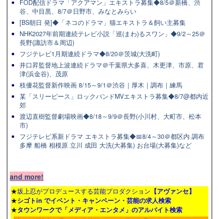
FOD配信ドラマ「アクアマン」エキストラ募集◆8/5＠新橋、渋
谷、中目黒、8/7＠日野市、みなとみらい
[BS朝日 発]◆「ネコのドラマ」猫エキストラ＆飼い主募集
NHK2027年前期連続テレビ小説「巡(まわ)るスワン」◆9/2～25＠
長野(諏訪市＆周辺)
フジテレビ1月期連続ドラマ◆8/20＠茨城(大洗町)
井口昇監督地上波連続ドラマ＠千葉県大多喜、木更津、市原、君
津(浜金谷)、茂原
枝優花監督新作映画 8/15～9/1＠渋谷｜厚木｜調布｜練馬
某「スリーピース」ロックバンドMVエキストラ募集◆8/7@都内近
郊
渡辺直樹監督劇場映画◆8/18～9/9＠長野(小川村、大町市、松本
市)
フジテレビ系新ドラマ エキストラ募集◆📅8/4～30＠都区内 調布
多摩 船橋 相模原 立川 成田 大洗(大募集) お台場(大募集)など
and more!
★
坂上忍がプロデュースする芸能プロダクション
【アヴァンセ】
★
シゴトin でイベント・キャンペーン・芸能の求人検索
★
タウンワーク
で「メディア・エンタメ」のアルバイト検索