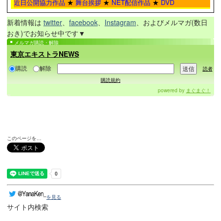
近日公開協力作品
★
舞台挨拶
★
NET配信作品
★
DVD
新着情報は
twitter
、
facebook
、
Instagram
、およびメルマガ(数日
おき)でお知らせ中です▼
メルマガ購読・解除
東京エキストラNEWS
購読
解除
読者
購読規約
powered by
まぐまぐ！
このページを…
を見る
サイト内検索