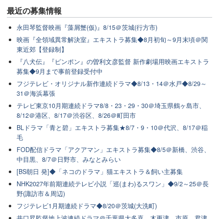
最近の
募集情報
永田琴監督映画『藻屑蟹(仮)』8/15＠茨城(行方市)
映画『全領域異常解決室』エキストラ募集◆8月初旬～9月末頃＠関
東近郊【登録制】
『八犬伝』『ピンポン』の曽利文彦監督 新作劇場用映画エキストラ
募集◆9月まで事前登録受付中
フジテレビ・オリジナル新作連続ドラマ◆8/13・14＠水戸◆8/29～
31＠海浜幕張
テレビ東京10月期連続ドラマ8/8・23・29・30＠埼玉県鶴ヶ島市、
8/12＠港区、8/17＠渋谷区、8/26＠町田市
BLドラマ「青と碧」エキストラ募集★8/7・9・10＠代沢、8/17＠稲
毛
FOD配信ドラマ「アクアマン」エキストラ募集◆8/5＠新橋、渋谷、
中目黒、8/7＠日野市、みなとみらい
[BS朝日 発]◆「ネコのドラマ」猫エキストラ＆飼い主募集
NHK2027年前期連続テレビ小説「巡(まわ)るスワン」◆9/2～25＠長
野(諏訪市＆周辺)
フジテレビ1月期連続ドラマ◆8/20＠茨城(大洗町)
井口昇監督地上波連続ドラマ＠千葉県大多喜、木更津、市原、君津