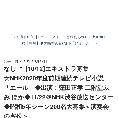
Home
←前([10/11]ドラマ「フォローされたら終)
次(【急募】◆黒崎博監督(NHK「ひよっこ」)
記事日付:
2019年10月12日
なし ＊ [10/12]エキストラ募集
☆NHK2020年度前期連続テレビ小説
「エール」◆出演：窪田正孝 二階堂ふ
み ほか◆11/22＠NHK渋谷放送センター
◆昭和5年シーン200名大募集＜演奏会
の客役＞