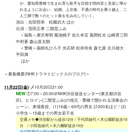
が、愛知県豊橋で生まれ育ち歌手を目指す関内音と音楽に導か
れるように出会い、結婚。上京後、不遇の時代を乗り越え、二
人三脚で数々のヒット曲を生み出していく。
演出：吉田照幸 松園武大 ほか
出演：窪田正孝 二階堂ふみ
＜福島＞唐沢寿明 菊池桃子 佐久本宝 風間杜夫 山崎育三郎
中村蒼 森山直太朗
＜豊橋＞薬師丸ひろ子 光石研 松井玲奈 森七菜 古川雄大
平田満
ほか
＜募集概要(NHKドラマトピックスのブログ)＞
11月22日(金)
-〆10月20日21:00
NEW
①7:00～20:00＠NHK渋谷放送センター(東京都渋谷
区)、ヒロイン(二階堂ふみ)の地元・豊橋で開かれる演奏会の
シーン。来場客役、(1)16歳～60代の男女 計200名ほど / (2)
小学生～15歳までの男女若干名
交通メモ◆渋谷駅から徒歩12分 / 千代田線代々木公園駅徒歩15
分 / 小田急線代々木八幡駅徒歩15分
渋谷駅周辺の宿泊施設[当サイト内]