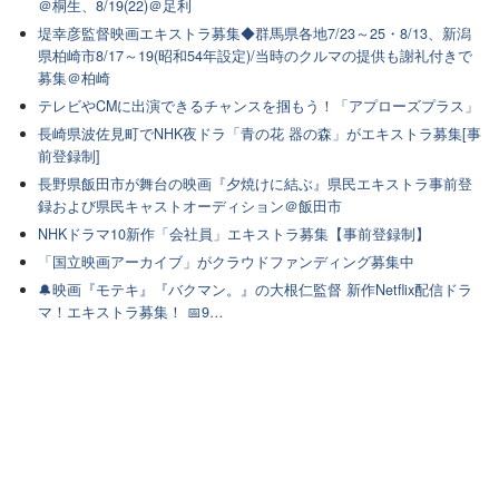
＠桐生、8/19(22)＠足利
堤幸彦監督映画エキストラ募集◆群馬県各地7/23～25・8/13、新潟
県柏崎市8/17～19(昭和54年設定)/当時のクルマの提供も謝礼付きで
募集＠柏崎
テレビやCMに出演できるチャンスを掴もう！「アプローズプラス」
長崎県波佐見町でNHK夜ドラ「青の花 器の森」がエキストラ募集[事
前登録制]
長野県飯田市が舞台の映画『夕焼けに結ぶ』県民エキストラ事前登
録および県民キャストオーディション＠飯田市
NHKドラマ10新作「会社員」エキストラ募集【事前登録制】
「国立映画アーカイブ」がクラウドファンディング募集中
🔔映画『モテキ』『バクマン。』の大根仁監督 新作Netflix配信ドラ
マ！エキストラ募集！ 📅9…