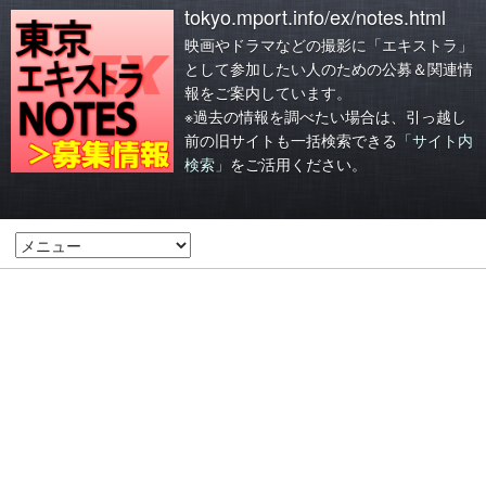
tokyo.mport.info/ex/notes.html
映画やドラマなどの撮影に「エキストラ」
として参加したい人のための公募＆関連情
報をご案内しています。
※過去の情報を調べたい場合は、引っ越し
前の旧サイトも一括検索できる
「サイト内
検索」
をご活用ください。