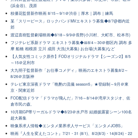
(浜金谷)、茂原
枝優花監督新作映画 8/15～9/1＠渋谷｜厚木｜調布｜練馬
某「スリーピース」ロックバンドMVエキストラ募集◆8/7@都内近
郊
渡辺直樹監督劇場映画◆8/18～9/9＠長野(小川村、大町市、松本市)
フジテレビ系新ドラマ エキストラ募集◆📅8/4～30＠都区内 調布 多
摩 船橋 相模原 立川 成田 大洗(大募集) お台場(大募集)など
【人気女性コミック原作】FODオリジナルドラマ【シーズン2】8/5
～15＠足利市
大九明子監督新作「お仕事コメディ」映画のエキストラ募集8/2～
8/26＠京阪神
テレビ東京深夜ドラマ「晩酌の流儀 season5」★登録制～9月＠東
京・関東近郊
FOD配信ドラマ「ドラマが飛んだ」7/16～8/14＠湾岸スタジオ、佐
倉市民の森,
10月期GP帯リーガルドラマ◆8/23＠水戸市 結婚披露宴シーン100名
超大募集
映像系求人情報◆エンタメ業界求人サービス「エンタメJOBS」
映画『人生を変えたコント』7/21・31 (8/1)、8/2(8/3)・14(8/24)・22