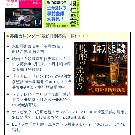
★
募集カレンダー
(撮影日別募集一覧)
→→→
永田琴監督映画『藻屑蟹(仮)』
8/15＠茨城(行方市)
映画『全領域異常解決室』エキス
トラ募集◆8月初旬～9月末頃＠関
東近郊【登録制】
『八犬伝』『ピンポン』の曽利文
彦監督 新作劇場用映画エキストラ
募集◆9月まで事前登録受付中
フジテレビ・オリジナル新作連続
ドラマ◆8/13・14＠水戸◆8/29～
31＠海浜幕張
テレビ東京10月期連続ドラマ8/8・23・29・30＠埼玉県鶴ヶ島市、
8/12＠港区、8/17＠渋谷区、8/26＠町田市
BLドラマ「青と碧」エキストラ募集★8/7・9・10＠代沢、8/17＠
稲毛