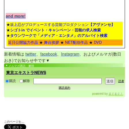
and more!
★
坂上忍がプロデュースする芸能プロダクション
【アヴァンセ】
★
シゴトin でイベント・キャンペーン・芸能の求人検索
★
タウンワーク
で「メディア・エンタメ」のアルバイト検索
近日公開協力作品
★
舞台挨拶
★
NET配信作品
★
DVD
新着情報は
twitter
、
facebook
、
Instagram
、およびメルマガ(数日
おき)でお知らせ中です▼
メルマガ購読・解除
東京エキストラNEWS
購読
解除
読者
購読規約
powered by
まぐまぐ！
このページを…