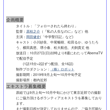
企画概要
タイトル：「フォローされたら終わり」
監督：
原桂之介
（『私の人生なのに』など）他
主演：
岡田健史
(「中学聖日記」など)
キャスト：小川紗良、中尾暢樹、松田るか、ゆうたろ
う、横田真悠、堺小春、松大航也、犬飼貴丈 他
放送日：10月27日(日)22時より8週にわたってAbemaTV
で配信予定
(1話15分×2話ずつ配信、全16話)
制作プロダクション：
（株）ロボット
撮影期間：2019年9月上旬〜10月中旬予定
撮影場所：都内近郊
エキストラ募集概要
原組では9月上旬〜10月中旬にかけて東京近郊での撮影
にご協力頂けるボランティアエキストラを募集しており
ます。
まだ撮影日程が決定しておりませんので、ご協力可能な