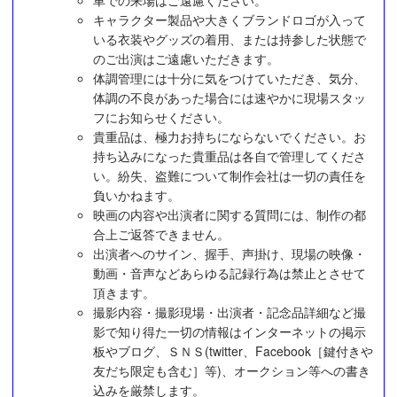
車での来場はご遠慮ください。
キャラクター製品や大きくブランドロゴが入って
いる衣装やグッズの着用、または持参した状態で
のご出演はご遠慮いただきます。
体調管理には十分に気をつけていただき、気分、
体調の不良があった場合には速やかに現場スタッ
フにお知らせください。
貴重品は、極力お持ちにならないでください。お
持ち込みになった貴重品は各自で管理してくださ
い。紛失、盗難について制作会社は一切の責任を
負いかねます。
映画の内容や出演者に関する質問には、制作の都
合上ご返答できません。
出演者へのサイン、握手、声掛け、現場の映像・
動画・音声などあらゆる記録行為は禁止とさせて
頂きます。
撮影内容・撮影現場・出演者・記念品詳細など撮
影で知り得た一切の情報はインターネットの掲示
板やブログ、ＳＮＳ(twitter、Facebook［鍵付きや
友だち限定も含む］等)、オークション等への書き
込みを厳禁します。