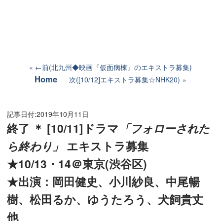
←前(北九州◆映画『仮面病棟』のエキストラ募集)
Home
次([10/12]エキストラ募集☆NHK20)
記事日付:
2019年10月11日
終了 ＊ [10/11]ドラマ
「フォローされた
ら終わり」
エキストラ募集
★10/13・14＠東京(渋谷区)
★出演：岡田健史、小川紗良、中尾暢
樹、松田るか、ゆうたろう、犬飼貴丈
他