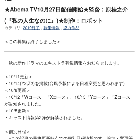
★Abema TV10月27日配信開始★監督：原桂之介
(『私の人生なのに』)★制作：ロボット
カテゴリ:
2019終了
,
募集情報
,
協力作品
＜この募集は終了しました＞
秋の新作ドラマのエキストラ募集情報をお知らせします。
＜10/11更新＞
・10/14(Y2,Z2)を掲載(台風予報による日程変更と思われます)
＜10/8更新＞
・10/12「Wコース」「Xコース」、10/13「Yコース」「Zコース」
が告知されました。
＜10/5更新＞
・キャスト情報第2弾が解禁されました。
＜個別日程＞
※この記事の最終更新時点での個別日程情報です。追加・変更等