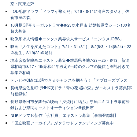
京・関東近郊
FOD配信ドラマ「ドラマが飛んだ」7/16～8/14＠湾岸スタジオ、佐
倉市民の森,
10月期GP帯リーガルドラマ◆8/23＠水戸市 結婚披露宴シーン100名
超大募集
映像系求人情報◆エンタメ業界求人サービス「エンタメJOBS」
映画『人生を変えたコント』7/21・31 (8/1)、8/2(8/3)・14(8/24)・22
＠桐生、8/19(22)＠足利
堤幸彦監督映画エキストラ募集◆群馬県各地7/23～25・8/13、新潟
県柏崎市8/17～19(昭和54年設定)/当時のクルマの提供も謝礼付きで
募集＠柏崎
テレビやCMに出演できるチャンスを掴もう！「アプローズプラス」
長崎県波佐見町でNHK夜ドラ「青の花 器の森」がエキストラ募集[事
前登録制]
長野県飯田市が舞台の映画『夕焼けに結ぶ』県民エキストラ事前登
録および県民キャストオーディション＠飯田市
NHKドラマ10新作「会社員」エキストラ募集【事前登録制】
「国立映画アーカイブ」がクラウドファンディング募集中