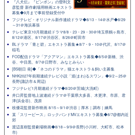
『八犬伝』『ピンポン』の曽利文
彦監督 新作劇場用映画エキストラ
募集◆9月まで事前登録受付中
フジテレビ・オリジナル新作連続ドラマ◆8/13・14＠水戸◆8/29
～31＠海浜幕張
テレビ東京10月期連続ドラマ8/8・23・29・30＠埼玉県鶴ヶ島市、
8/12＠港区、8/17＠渋谷区、8/26＠町田市
BLドラマ「青と碧」エキストラ募集★8/7・9・10＠代沢、8/17＠
稲毛
FOD配信ドラマ「アクアマン」エキストラ募集◆8/5＠新橋、渋
谷、中目黒、8/7＠日野市、みなとみらい
[BS朝日 発]◆「ネコのドラマ」猫エキストラ＆飼い主募集
NHK2027年前期連続テレビ小説「巡(まわ)るスワン」◆9/2～25＠
長野(諏訪市＆周辺)
フジテレビ1月期連続ドラマ◆8/20＠茨城(大洗町)
井口昇監督地上波連続ドラマ＠千葉県大多喜、木更津、市原、君
津(浜金谷)、茂原
枝優花監督新作映画 8/15～9/1＠渋谷｜厚木｜調布｜練馬
某「スリーピース」ロックバンドMVエキストラ募集◆8/7@都内近
郊
渡辺直樹監督劇場映画◆8/18～9/9＠長野(小川村、大町市、松本
市)