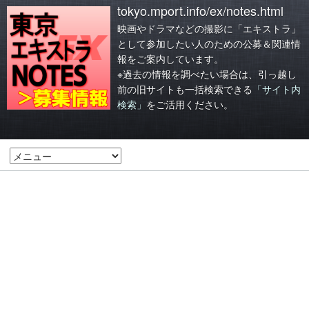
tokyo.mport.info/ex/notes.html
映画やドラマなどの撮影に「エキストラ」
として参加したい人のための公募＆関連情
報をご案内しています。
※過去の情報を調べたい場合は、引っ越し
前の旧サイトも一括検索できる
「サイト内
検索」
をご活用ください。