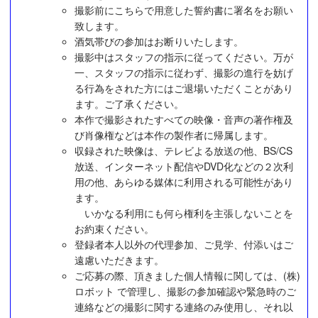
撮影前にこちらで用意した誓約書に署名をお願い
致します。
酒気帯びの参加はお断りいたします。
撮影中はスタッフの指示に従ってください。万が
一、スタッフの指示に従わず、撮影の進行を妨げ
る行為をされた方にはご退場いただくことがあり
ます。ご了承ください。
本作で撮影されたすべての映像・音声の著作権及
び肖像権などは本作の製作者に帰属します。
収録された映像は、テレビよる放送の他、BS/CS
放送、インターネット配信やDVD化などの２次利
用の他、あらゆる媒体に利用される可能性があり
ます。
いかなる利用にも何ら権利を主張しないことを
お約束ください。
登録者本人以外の代理参加、ご見学、付添いはご
遠慮いただきます。
ご応募の際、頂きました個人情報に関しては、(株)
ロボット で管理し、撮影の参加確認や緊急時のご
連絡などの撮影に関する連絡のみ使用し、それ以