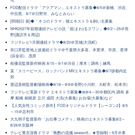
FOD配信ドラマ「アクアマン」エキストラ募集◆8/5＠新橋、渋谷、
中目黒、8/7＠日野市、みなとみらい
[BS朝日 発]◆「ネコのドラマ」猫エキストラ＆飼い主募集
NHK2027年前期連続テレビ小説「巡(まわ)るスワン」◆9/2～25＠長
野(諏訪市＆周辺)
フジテレビ1月期連続ドラマ◆8/20＠茨城(大洗町)
井口昇監督地上波連続ドラマ＠千葉県大多喜、木更津、市原、君津
(浜金谷)、茂原
枝優花監督新作映画 8/15～9/1＠渋谷｜厚木｜調布｜練馬
某「スリーピース」ロックバンドMVエキストラ募集◆8/7@都内近
郊
渡辺直樹監督劇場映画◆8/18～9/9＠長野(小川村、大町市、松本市)
フジテレビ系新ドラマ エキストラ募集◆📅8/4～30＠都区内 調布 多
摩 船橋 相模原 立川 成田 大洗(大募集) お台場(大募集)など
【人気女性コミック原作】FODオリジナルドラマ【シーズン2】8/5
～15＠足利市
大九明子監督新作「お仕事コメディ」映画のエキストラ募集8/2～
8/26＠京阪神
テレビ東京深夜ドラマ「晩酌の流儀 season5」★登録制～9月＠東