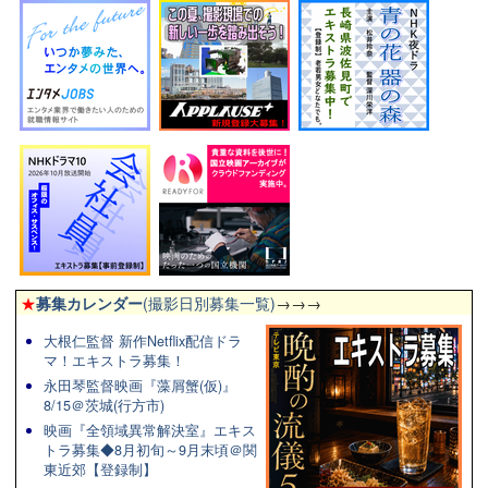
★
募集カレンダー
(撮影日別募集一覧)
→→→
大根仁監督 新作Netflix配信ドラ
マ！エキストラ募集！
永田琴監督映画『藻屑蟹(仮)』
8/15＠茨城(行方市)
映画『全領域異常解決室』エキス
トラ募集◆8月初旬～9月末頃＠関
東近郊【登録制】