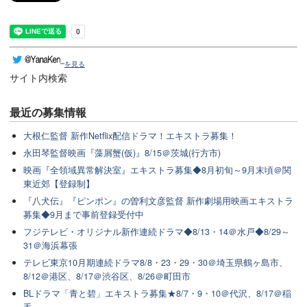
を見る
サイト内検索
最近の
募集情報
大根仁監督 新作Netflix配信ドラマ！エキストラ募集！
永田琴監督映画『藻屑蟹(仮)』8/15＠茨城(行方市)
映画『全領域異常解決室』エキストラ募集◆8月初旬～9月末頃＠関
東近郊【登録制】
『八犬伝』『ピンポン』の曽利文彦監督 新作劇場用映画エキストラ
募集◆9月まで事前登録受付中
フジテレビ・オリジナル新作連続ドラマ◆8/13・14＠水戸◆8/29～
31＠海浜幕張
テレビ東京10月期連続ドラマ8/8・23・29・30＠埼玉県鶴ヶ島市、
8/12＠港区、8/17＠渋谷区、8/26＠町田市
BLドラマ「青と碧」エキストラ募集★8/7・9・10＠代沢、8/17＠稲
毛