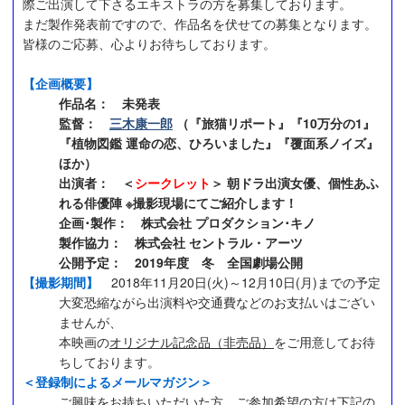
際ご出演して下さるエキストラの方を募集しております。
まだ製作発表前ですので、作品名を伏せての募集となります。
皆様のご応募、心よりお待ちしております。
【企画概要】
作品名： 未発表
監督：
三木康一郎
（『旅猫リポート』『10万分の1』
『植物図鑑 運命の恋、ひろいました』『覆面系ノイズ』
ほか）
出演者： ＜
シークレット
＞ 朝ドラ出演女優、個性あふ
れる俳優陣 ※撮影現場にてご紹介します！
企画･製作： 株式会社 プロダクション･キノ
製作協力： 株式会社 セントラル・アーツ
公開予定： 2019年度 冬 全国劇場公開
【撮影期間】
2018年11月20日(火)～12月10日(月)までの予定
大変恐縮ながら出演料や交通費などのお支払いはござい
ませんが、
本映画の
オリジナル記念品（非売品）
をご用意してお待
ちしております。
＜登録制によるメールマガジン＞
ご興味をお持ちいただいた方、ご参加希望の方は下記の