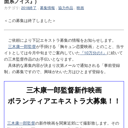
面系ノイズ』)
カテゴリ:
2018終了
,
募集情報
,
協力作品
,
映画
＜この募集は終了しました＞
ご依頼により下記エキストラ募集の情報をお知らせします。
三木康一郎監督
が手掛ける「胸キュン恋愛映画」とのこと、当サ
イトとしては今月中旬までご案内していた
『10万分の1』
に続いて
の三木監督作品のお手伝いとなります。
具体的な募集内容が決まり次第メールで通知される「事前登録
制」の募集ですので、興味がわいた方はひとまず登録を。
三木康一郎監督新作映画
ボランティアエキストラ大募集！！
三木康一郎監督
の新作映画を関東近郊にて撮影致します。その