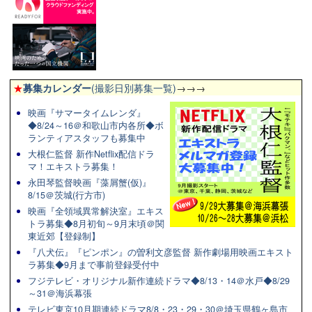
★
募集カレンダー
(撮影日別募集一覧)
→→→
映画『サマータイムレンダ』
◆8/24～16＠和歌山市内各所◆ボ
ランティアスタッフも募集中
大根仁監督 新作Netflix配信ドラ
マ！エキストラ募集！
永田琴監督映画『藻屑蟹(仮)』
8/15＠茨城(行方市)
映画『全領域異常解決室』エキス
トラ募集◆8月初旬～9月末頃＠関
東近郊【登録制】
『八犬伝』『ピンポン』の曽利文彦監督 新作劇場用映画エキスト
ラ募集◆9月まで事前登録受付中
フジテレビ・オリジナル新作連続ドラマ◆8/13・14＠水戸◆8/29
～31＠海浜幕張
テレビ東京10月期連続ドラマ8/8・23・29・30＠埼玉県鶴ヶ島市、