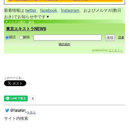
新着情報は
twitter
、
facebook
、
Instagram
、およびメルマガ(数日
おき)でお知らせ中です▼
メルマガ購読・解除
東京エキストラNEWS
購読
解除
読者
購読規約
powered by
まぐまぐ！
このページを…
を見る
サイト内検索