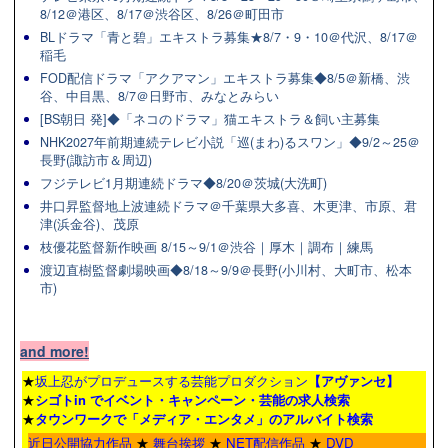
8/12＠港区、8/17＠渋谷区、8/26＠町田市
BLドラマ「青と碧」エキストラ募集★8/7・9・10＠代沢、8/17＠
稲毛
FOD配信ドラマ「アクアマン」エキストラ募集◆8/5＠新橋、渋
谷、中目黒、8/7＠日野市、みなとみらい
[BS朝日 発]◆「ネコのドラマ」猫エキストラ＆飼い主募集
NHK2027年前期連続テレビ小説「巡(まわ)るスワン」◆9/2～25＠
長野(諏訪市＆周辺)
フジテレビ1月期連続ドラマ◆8/20＠茨城(大洗町)
井口昇監督地上波連続ドラマ＠千葉県大多喜、木更津、市原、君
津(浜金谷)、茂原
枝優花監督新作映画 8/15～9/1＠渋谷｜厚木｜調布｜練馬
渡辺直樹監督劇場映画◆8/18～9/9＠長野(小川村、大町市、松本
市)
and more!
★
坂上忍がプロデュースする芸能プロダクション
【アヴァンセ】
★
シゴトin でイベント・キャンペーン・芸能の求人検索
★
タウンワーク
で「メディア・エンタメ」のアルバイト検索
近日公開協力作品
★
舞台挨拶
★
NET配信作品
★
DVD