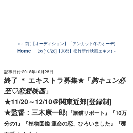
←前(【オーディション】「アンカット冬のオーデ)
Home
次([10/28]【京都】松竹新作映画エキス)
記事日付:
2018年10月28日
終了 ＊ エキストラ募集★「
胸キュン必
至♡恋愛映画
」
★11/20～12/10＠関東近郊[登録制]
★監督：三木康一郎
(『旅猫リポート』『10万
分の1』『植物図鑑 運命の恋、ひろいました』『覆