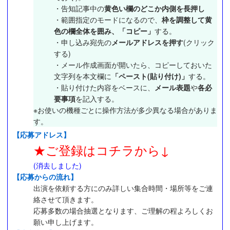
・告知記事中の
黄色い欄のどこか内側を長押し
・範囲指定のモードになるので、
枠を調整して黄
色の欄全体を囲み、「コピー」
する。
・申し込み宛先の
メールアドレスを押す
(クリック
する)
・メール作成画面が開いたら、コピーしておいた
文字列を本文欄に
「ペースト(貼り付け)」
する。
・貼り付けた内容をベースに、
メール表題
や
各必
要事項
を記入する。
※お使いの機種ごとに操作方法が多少異なる場合がありま
す。
【応募アドレス】
★ご登録はコチラから↓
(消去しました)
【応募からの流れ】
出演を依頼する方にのみ詳しい集合時間・場所等をご連
絡させて頂きます。
応募多数の場合抽選となります、ご理解の程よろしくお
願い申し上げます。