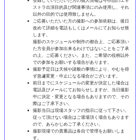
登録していただいた方の個人情報は今作品のエキ
ストラ出演目的及び関連事項にのみ使用し、それ
以外の目的では使用致しません。
ご応募いただいた方の撮影への参加依頼は、後日
改めて詳細を電話もしくはメールにてお知らせ致
します。
撮影のスケジュールや制作の都合上、ご応募頂い
た方全員が参加出来るわけではないことをご了承
の上、ご応募ください。また、ご希望の役柄以外
での参加をお願いする場合があります。
撮影予定日は天候や諸般の事情により、やむを得
ず急遽変更・中止になる場合がございます。
前日までにスケジュールの変更が決定した場合は
電話及びメールにてお知らせしますが、当日撮影
中に決定・変更となる場合もありますので、その
際はご了承下さい。
撮影当日は現場スタッフの指示に従って下さい。
従って頂けない場合はご退場頂く場合もあります
ので、あらかじめご了承ください。
撮影現場での貴重品は各自で管理をお願いしま
す。