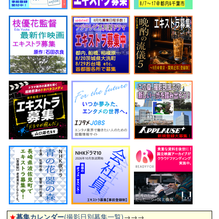
★
募集カレンダー
(撮影日別募集一覧)
→→→