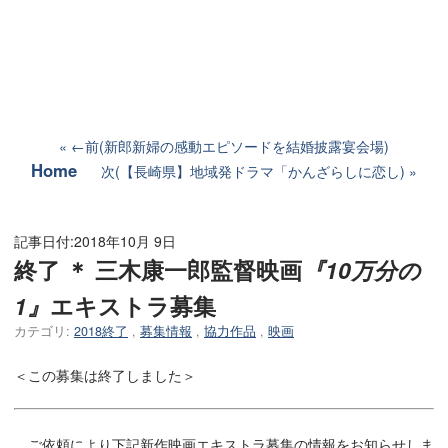
←前(新郎新婦の感動エピソードを結婚披露宴会場)
Home
次(【長崎県】地域発ドラマ「かんざらしに恋し)
記事日付:
2018年10月 9日
終了 ＊ 三木康一郎監督映画
『10万分の
1』
エキストラ募集
カテゴリ:
2018終了
,
募集情報
,
協力作品
,
映画
＜この募集は終了しました＞
ご依頼により下記新作映画エキストラ募集の情報をお知らせしま