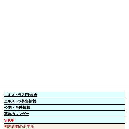
エキストラ
入門/総合
エキストラ
募集情報
公開・放映情報
募集
カレンダー
SHOP
都内近郊のホテル