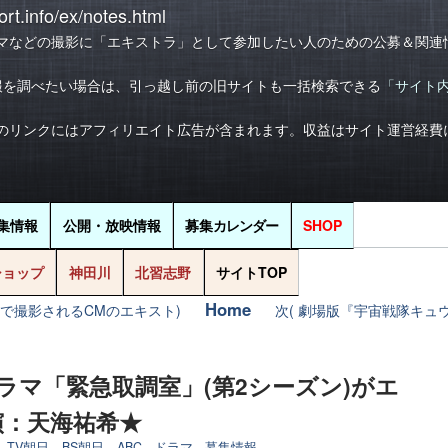
rt.info/ex/notes.html
マなどの撮影に「エキストラ」として参加したい人のための公募＆関連
報を調べたい場合は、引っ越し前の旧サイトも一括検索できる
「サイト
のリンクにはアフィリエイト広告が含まれます。収益はサイト運営経費
集情報
公開・放映情報
募集
カレンダー
SHOP
ショップ
神田川
北習志野
サイトTOP
Home
部で撮影されるCMのエキスト)
次( 劇場版『宇宙戦隊キュ
ドラマ「緊急取調室」(第2シーズン)がエ
演：天海祐希★
,
TV朝日、BS朝日、ABC
,
ドラマ
,
募集情報