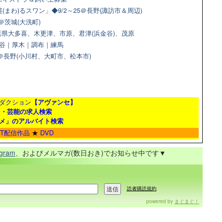
(まわ)るスワン」◆9/2～25＠長野(諏訪市＆周辺)
＠茨城(大洗町)
県大多喜、木更津、市原、君津(浜金谷)、茂原
＠渋谷｜厚木｜調布｜練馬
9＠長野(小川村、大町市、松本市)
ダクション
【アヴァンセ】
ン・芸能の求人検索
メ」のアルバイト検索
ET配信作品
★
DVD
agram
、およびメルマガ(数日おき)でお知らせ中です▼
読者購読規約
powered by
まぐまぐ！