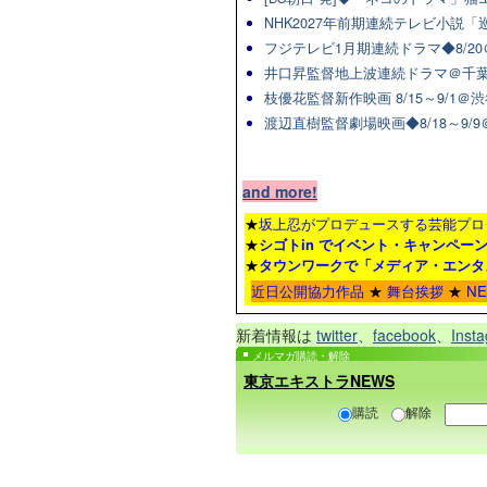
NHK2027年前期連続テレビ小説「巡
フジテレビ1月期連続ドラマ◆8/20
井口昇監督地上波連続ドラマ＠千葉
枝優花監督新作映画 8/15～9/1
渡辺直樹監督劇場映画◆8/18～9/
and more!
★
坂上忍がプロデュースする芸能プロ
★
シゴトin でイベント・キャンペー
★
タウンワーク
で「メディア・エンタ
近日公開協力作品
★
舞台挨拶
★
N
新着情報は
twitter
、
facebook
、
Inst
メルマガ購読・解除
東京エキストラNEWS
購読
解除