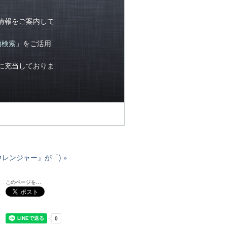
情報をご案内して
内検索」
をご活用
に充当しておりま
ウレンジャー』が「)
このページを…