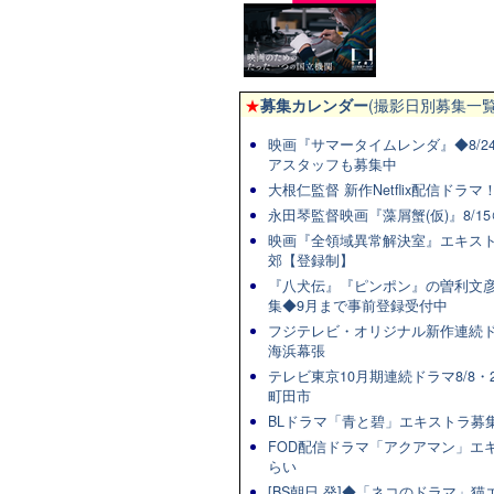
★
募集カレンダー
(撮影日別募集一覧
映画『サマータイムレンダ』◆8/2
アスタッフも募集中
大根仁監督 新作Netflix配信ドラ
永田琴監督映画『藻屑蟹(仮)』8/15
映画『全領域異常解決室』エキスト
郊【登録制】
『八犬伝』『ピンポン』の曽利文彦
集◆9月まで事前登録受付中
フジテレビ・オリジナル新作連続ドラマ
海浜幕張
テレビ東京10月期連続ドラマ8/8・2
町田市
BLドラマ「青と碧」エキストラ募集★
FOD配信ドラマ「アクアマン」エキ
らい
[BS朝日 発]◆「ネコのドラマ」