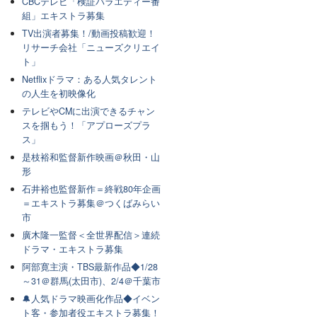
CBCテレビ「検証バラエティー番
組」エキストラ募集
TV出演者募集！/動画投稿歓迎！
リサーチ会社「ニューズクリエイ
ト」
Netflixドラマ：ある人気タレント
の人生を初映像化
テレビやCMに出演できるチャン
スを掴もう！「アプローズプラ
ス」
是枝裕和監督新作映画＠秋田・山
形
石井裕也監督新作＝終戦80年企画
＝エキストラ募集＠つくばみらい
市
廣木隆一監督＜全世界配信＞連続
ドラマ・エキストラ募集
阿部寛主演・TBS最新作品◆1/28
～31＠群馬(太田市)、2/4＠千葉市
🔔人気ドラマ映画化作品◆イベン
ト客・参加者役エキストラ募集！