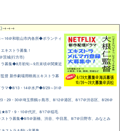
)
→→→
4～16＠和歌山市内各所◆ボランティ
マ！エキストラ募集！
＠茨城(行方市)
ラ募集◆8月初旬～9月末頃＠関東近
監督 新作劇場用映画エキストラ募
◆8/13・14＠水戸◆8/29～31＠
3・29・30＠埼玉県鶴ヶ島市、8/12＠港区、8/17＠渋谷区、8/26＠
8/7・9・10＠代沢、8/17＠稲毛
ストラ募集◆8/5＠新橋、渋谷、中目黒、8/7＠日野市、みなとみ
猫エキストラ＆飼い主募集