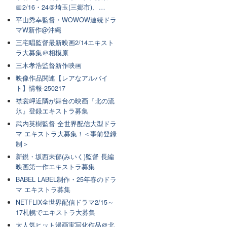
📅2/16・24＠埼玉(三郷市)、…
平山秀幸監督・WOWOW連続ドラ
マW新作@沖縄
三宅唱監督最新映画2/14エキスト
ラ大募集＠相模原
三木孝浩監督新作映画
映像作品関連【レアなアルバイ
ト】情報-250217
襟裳岬近隣が舞台の映画『北の流
氷』登録エキストラ募集
武内英樹監督 全世界配信大型ドラ
マ エキストラ大募集！＜事前登録
制＞
新鋭・坂西未郁(みいく)監督 長編
映画第一作エキストラ募集
BABEL LABEL制作・25年春のドラ
マ エキストラ募集
NETFLIX全世界配信ドラマ2/15～
17札幌でエキストラ大募集
大人気ヒット漫画実写化作品＠北