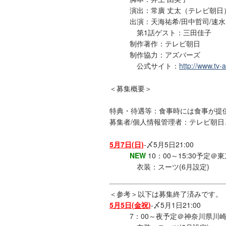
演出：常廣 丈太（テレビ朝日
出演：天海祐希/田中哲司/速水
第1話ゲスト：三田佳子
制作著作：テレビ朝日
制作協力：アズバーズ
公式サイト：
http://www.tv-a
＜募集概要＞
特典・待遇等：食事時には食事が提
募集者/個人情報管理者：テレビ朝日
5月7日(日)
-〆5月5日21:00
NEW
10：00～15:30予
衣装：スーツ(6月設定)
＜参考＞以下は募集終了済みです。
5月5日(金祝)
-〆5月1日21:00
7：00～夜予定＠神奈川県川