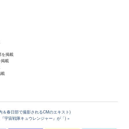
載
近郊を掲載
区を掲載
載
掲載
都内＆春日部で撮影されるCMのエキスト)
版『宇宙戦隊キュウレンジャー』が「)