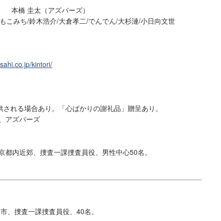
） 本橋 圭太（アズバーズ）
もこみち/鈴木浩介/大倉孝二/でんでん/大杉漣/小日向文世
sahi.co.jp/kintori/
供される場合あり。「心ばかりの謝礼品」贈呈あり。
、アズバーズ
定＠東京都内近郊、捜査一課捜査員役、男性中心50名。
崎市、捜査一課捜査員役、40名。