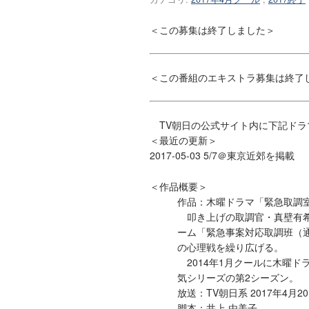
＜この募集は終了しました＞
＜この番組のエキストラ募集は終了
TV朝日の公式サイト内に下記ドラ
＜最近の更新＞
2017-05-03 5/7＠東京近郊を掲載
＜作品概要＞
作品：木曜ドラマ「緊急取調
叩き上げの取調官・真壁有希
ーム「緊急事案対応取調班（
の心理戦を繰り広げる。
2014年1月クールに木曜ド
気シリーズの第2シーズン。
放送：TV朝日系 2017年4月2
脚本：井上 由美子