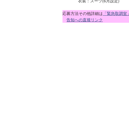
衣装：スーツ(6月設定)
応募方法その他詳細は
「緊急取調室
告知への直接リンク