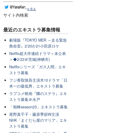
を見る
サイト内検索
最近のエキストラ募集情報
劇場版『TOKYO MER ～走る緊急
救命室』2/20か21小田原ロケ
Netflix超大作連続ドラマ＜未公表
＞◆2/22＠茨城(神栖市)
Netflixシリーズ「ガス人間」エキ
ストラ募集
フジ香取慎吾主演木10ドラマ「日
本一の最低男」エキストラ募集
ラブコメ映画『隣のステラ』エキ
ストラ募集＠水戸
「相棒season23」エキストラ募集
尾野真千子・藤原季節W主演
NHK「まぐだら屋のマリア」エキ
ストラ募集