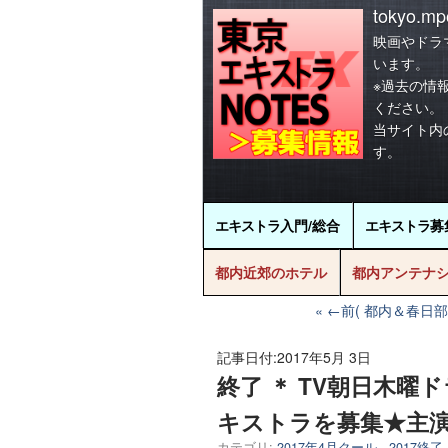
tokyo.mpo
映画やドラ
います。
※過去の情
ください。
当サイト内
す。
エキストラ
入門/総合
エキストラ
募
都内近郊のホテル
都内アンテナ
←前( 都内＆春日
記事日付:
2017年5月 3日
終了 ＊ TV朝日木曜
キストラを募集★主
カテゴリ:
2017年4月クール
,
2017終了