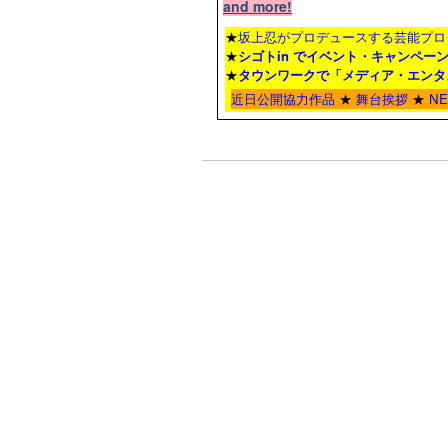
and more!
★
坂上忍がプロデュースする芸能プロ
★
シゴトin でイベント・キャンペー
★
タウンワーク
で「メディア・エンタ
近日公開協力作品
★
舞台挨拶
★
N