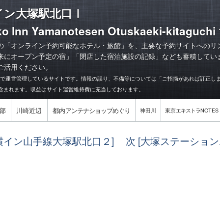
イン大塚駅北口Ⅰ
o Inn Yamanotesen Otuskaeki-kitaguchi 
の「オンライン予約可能なホテル・旅館」を、主要な予約サイトへのリ
来にオープン予定の宿
」「
閉店した宿泊施設の記録
」なども蓄積してい
ご活用ください。
力で運営管理しているサイトです。情報の誤り、不備等については「ご指摘があれば訂正し
含まれます。収益はサイト運営維持費に充当しております。
部
川崎近辺
都内
アンテナショップめぐり
神田川
東京
エキストラ
NOTES
東横イン山手線大塚駅北口２]
次 [大塚ステーション