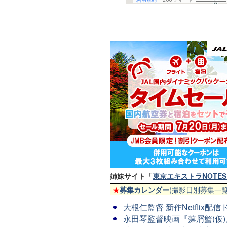
姉妹サイト「
東京エキストラNOTES 
★
募集カレンダー
(撮影日別募集一覧
大根仁監督 新作Netflix
永田琴監督映画『藻屑蟹(仮)』