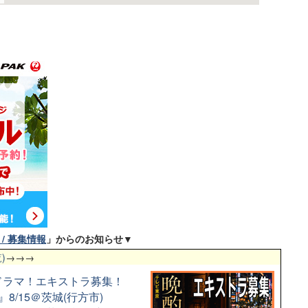
/ 募集情報
」からのお知らせ▼
)
→→→
配信ドラマ！エキストラ募集！
8/15＠茨城(行方市)