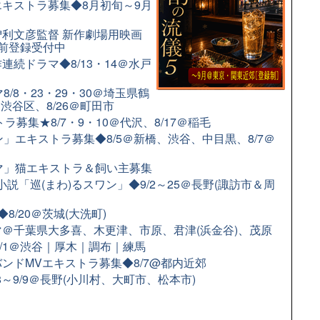
キストラ募集◆8月初旬～9月
利文彦監督 新作劇場用映画
前登録受付中
続ドラマ◆8/13・14＠水戸
/8・23・29・30＠埼玉県鶴
＠渋谷区、8/26＠町田市
募集★8/7・9・10＠代沢、8/17＠稲毛
」エキストラ募集◆8/5＠新橋、渋谷、中目黒、8/7＠
ラマ」猫エキストラ＆飼い主募集
小説「巡(まわ)るスワン」◆9/2～25＠長野(諏訪市＆周
/20＠茨城(大洗町)
＠千葉県大多喜、木更津、市原、君津(浜金谷)、茂原
9/1＠渋谷｜厚木｜調布｜練馬
ンドMVエキストラ募集◆8/7@都内近郊
8～9/9＠長野(小川村、大町市、松本市)