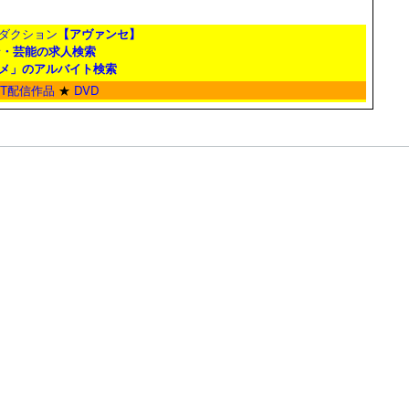
ダクション
【アヴァンセ】
ン・芸能の求人検索
メ」のアルバイト検索
ET配信作品
★
DVD