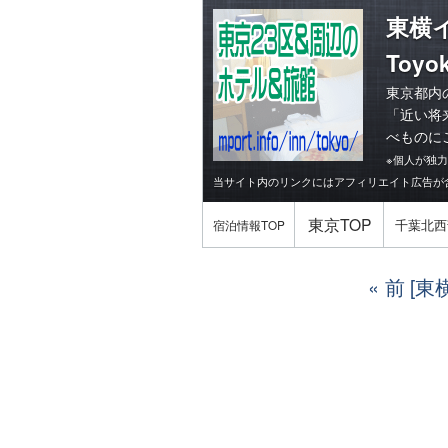
東横
Toyok
東京都内
「
近い将
べものに
※個人が独
当サイト内のリンクにはアフィリエイト広告が
東京TOP
千葉北西
宿泊情報TOP
前 [