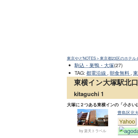
東京やどNOTES＞東京都23区のホテル
駒込・巣鴨・大塚
(27)
TAG
:
都電沿線
,
朝食無料
,
東横イン大塚駅北
kitaguchi 1
大塚に２つある東横インの「小さい
豊島区北大塚
Yahoo
by 楽天トラベル