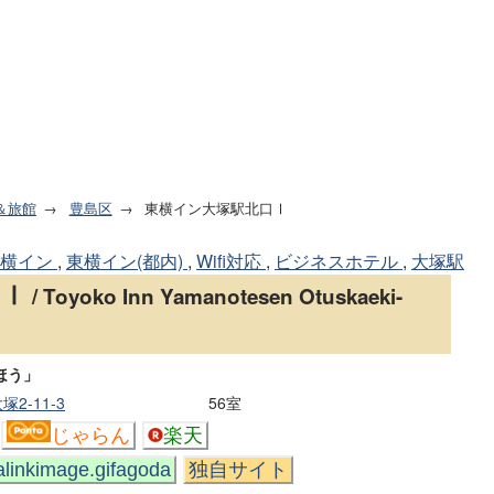
＆旅館
豊島区
東横イン大塚駅北口Ⅰ
東横イン
,
東横イン(都内)
,
Wifi対応
,
ビジネスホテル
,
大塚駅
口Ⅰ
/ Toyoko Inn Yamanotesen Otuskaeki-
ほう」
2-11-3
56室
じゃらん
楽天
agoda
独自サイト