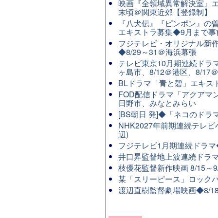
映画『全領域異常解決室』エ
末頃＠関東近郊【登録制】
『八犬伝』『ピンポン』の曽
エキストラ募集◆9月まで事
フジテレビ・オリジナル新作連
◆8/29～31＠海浜幕張
テレビ東京10月期連続ドラマ8
ヶ島市、8/12＠港区、8/17
BLドラマ「青と碧」エキストラ
FOD配信ドラマ「アクアマン
日野市、みなとみらい
[BS朝日 発]◆「ネコのド
NHK2027年前期連続テレビ
辺)
フジテレビ1月期連続ドラマ◆8
井口昇監督地上波連続ドラマ
枝優花監督新作映画 8/15～
某「スリーピース」ロックバ
渡辺直樹監督劇場映画◆8/1