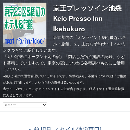
京王プレッソイン池袋
Keio Presso Inn
Ikebukuro
東京都内の「オンライン予約可能なホテ
ル・旅館」を、主要な予約サイトへのリ
ンクつきでご紹介しています。
「
近い将来にオープン予定の宿
」「
閉店した宿泊施設の記録
」など
も蓄積していますので、東京の宿にまつわる各種調べものにご活用
ください。
※個人が独力で運営管理しているサイトです。情報の誤り、不備等については「ご指摘
があれば訂正します」という以外の責任は負いかねます。
当サイト内のリンクにはアフィリエイト広告が含まれます。収益はサイト運営維持費
に充当しております。
前 [DELスタイル池袋東口]