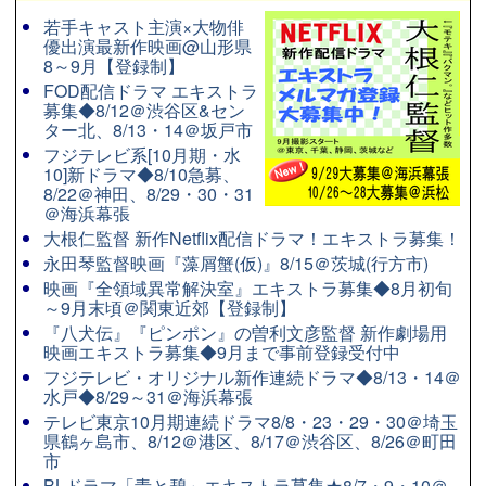
若手キャスト主演×大物俳
優出演最新作映画@山形県
8～9月【登録制】
FOD配信ドラマ エキストラ
募集◆8/12＠渋谷区&セン
ター北、8/13・14＠坂戸市
フジテレビ系[10月期・水
10]新ドラマ◆8/10急募、
8/22＠神田、8/29・30・31
＠海浜幕張
大根仁監督 新作Netflix配信ドラマ！エキストラ募集！
永田琴監督映画『藻屑蟹(仮)』8/15＠茨城(行方市)
映画『全領域異常解決室』エキストラ募集◆8月初旬
～9月末頃＠関東近郊【登録制】
『八犬伝』『ピンポン』の曽利文彦監督 新作劇場用
映画エキストラ募集◆9月まで事前登録受付中
フジテレビ・オリジナル新作連続ドラマ◆8/13・14＠
水戸◆8/29～31＠海浜幕張
テレビ東京10月期連続ドラマ8/8・23・29・30＠埼玉
県鶴ヶ島市、8/12＠港区、8/17＠渋谷区、8/26＠町田
市
BLドラマ「青と碧」エキストラ募集★8/7・9・10＠