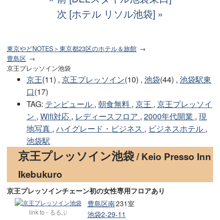
次 [ホテル リソル池袋]
東京やどNOTES＞東京都23区のホテル＆旅館
豊島区
京王プレッソイン池袋
京王
(11) ,
京王プレッソイン
(10) ,
池袋
(44) ,
池袋駅東
口
(17)
TAG
:
テンピュール
,
朝食無料
,
京王
,
京王プレッソイ
ン
,
Wifi対応
,
レディースフロア
,
2000年代開業
,
現
地写真
,
ハイグレード・ビジネス
,
ビジネスホテル
,
池袋駅
京王プレッソイン池袋
/ Keio Presso Inn
Ikebukuro
京王プレッソインチェーン初の女性専用フロアあり
豊島区南
231室
link to - るるぶ
池袋2-29-11