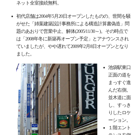
ネット全室接続無料。
初代店舗は2004年5月20日オープンしたものの、世間を騒
がせた「姉葉建築設計事務所による構造計算書偽造」問
題のあおりで営業中止、解体(2005/11/30～)。その時点で
は「2008年冬に新築再オープン予定」とアナウンスされ
ていましたが、やや遅れて2009年2月8日オープンとなり
ました。
池袋駅東口
正面の道を
まっすぐ進
んだ右側。
並木道に面
し、すっき
りしたロケ
ーション。
１階エント