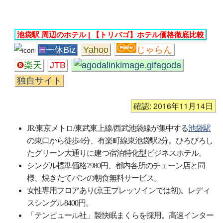
池袋駅 周辺のホテル | 【トリバゴ】ホテル価格徹底比較
一休Biz
Yahoo
じゃらん
楽天
JTB
agoda
独自サイト
確認: 2016年11月14日
JR/東京メトロ/東武東上線/西武池袋線が集中する
池袋駅
の東口から徒歩4分、有楽町線東池袋駅2分。ひろびろし
たグリーン大通りに建つ宿泊特化型ビジネスホテル。
シングル標準価格7980円、都内各所のチェーン店と同
様、焼きたてパンの朝食無料サービス。
女性専用フロアあり(京王プレッソインでは初)。レディ
スシングル8400円。
「テンピュール社」製快眠まくらを採用。高速インター