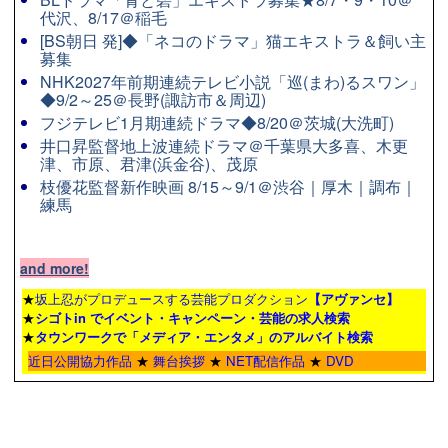
代沢、8/17＠稲毛
[BS朝日 発]◆「ネコのドラマ」猫エキストラ＆飼い主
募集
NHK2027年前期連続テレビ小説「巡(まわ)るスワン」
◆9/2～25＠長野(諏訪市＆周辺)
フジテレビ1月期連続ドラマ◆8/20＠茨城(大洗町)
井口昇監督地上波連続ドラマ＠千葉県大多喜、木更
津、市原、君津(浜金谷)、茂原
枝優花監督新作映画 8/15～9/1＠渋谷｜厚木｜調布｜
練馬
and more!
★
坂上忍がプロデュースする芸能プロダクション
【アヴァンセ】
★
シゴトin でイベント・キャンペーン・芸能の求人検索
★
タウンワーク
で「メディア・エンタメ」のアルバイト検索
近日公開協力作品
★
舞台挨拶
★
NET配信作品
★
DVD