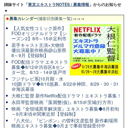
姉妹サイト「
東京エキストラNOTES / 募集情報
」からのお知らせ
▼
★
募集カレンダー
(撮影日別募集一覧)
→→→
【人気女性コミック原作】
FODオリジナルドラマ【シ
ーズン2】8/5～15＠足利市
若手キャスト主演×大物俳
優出演最新作映画@山形県
8～9月【登録制】
FOD配信ドラマ エキストラ
募集◆8/12＠渋谷区&セン
ター北、8/13・14＠坂戸市
フジテレビ系[10月期・水
10]新ドラマ◆8/10急募、8/22＠神田、8/29・30・31
＠海浜幕張
大根仁監督 新作Netflix配信ドラマ！エキストラ募集！
永田琴監督映画『藻屑蟹(仮)』8/15＠茨城(行方市)
映画『全領域異常解決室』エキストラ募集◆8月初旬
～9月末頃＠関東近郊【登録制】
『八犬伝』『ピンポン』の曽利文彦監督 新作劇場用
映画エキストラ募集◆9月まで事前登録受付中