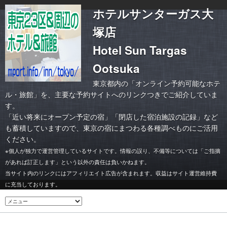
ホテルサンターガス大
塚店
Hotel Sun Targas
Ootsuka
東京都内の「オンライン予約可能なホテ
ル・旅館」を、主要な予約サイトへのリンクつきでご紹介していま
す。
「
近い将来にオープン予定の宿
」「
閉店した宿泊施設の記録
」など
も蓄積していますので、東京の宿にまつわる各種調べものにご活用
ください。
※個人が独力で運営管理しているサイトです。情報の誤り、不備等については「ご指摘
があれば訂正します」という以外の責任は負いかねます。
当サイト内のリンクにはアフィリエイト広告が含まれます。収益はサイト運営維持費
に充当しております。