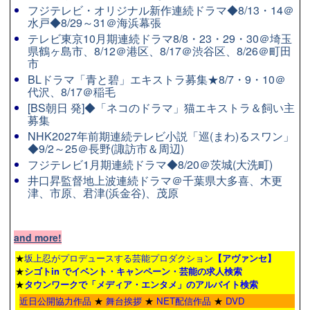
フジテレビ・オリジナル新作連続ドラマ◆8/13・14＠
水戸◆8/29～31＠海浜幕張
テレビ東京10月期連続ドラマ8/8・23・29・30＠埼玉
県鶴ヶ島市、8/12＠港区、8/17＠渋谷区、8/26＠町田
市
BLドラマ「青と碧」エキストラ募集★8/7・9・10＠
代沢、8/17＠稲毛
[BS朝日 発]◆「ネコのドラマ」猫エキストラ＆飼い主
募集
NHK2027年前期連続テレビ小説「巡(まわ)るスワン」
◆9/2～25＠長野(諏訪市＆周辺)
フジテレビ1月期連続ドラマ◆8/20＠茨城(大洗町)
井口昇監督地上波連続ドラマ＠千葉県大多喜、木更
津、市原、君津(浜金谷)、茂原
and more!
★
坂上忍がプロデュースする芸能プロダクション
【アヴァンセ】
★
シゴトin でイベント・キャンペーン・芸能の求人検索
★
タウンワーク
で「メディア・エンタメ」のアルバイト検索
近日公開協力作品
★
舞台挨拶
★
NET配信作品
★
DVD