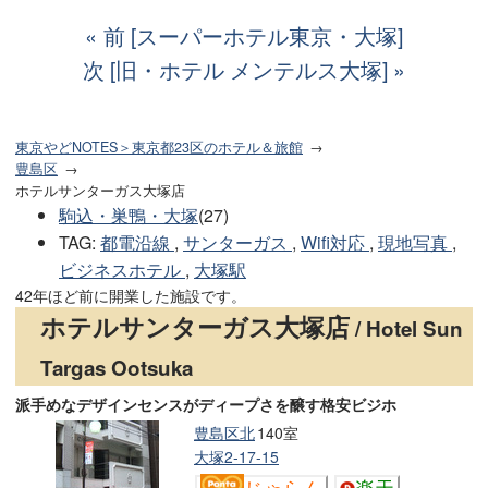
前 [スーパーホテル東京・大塚]
次 [旧・ホテル メンテルス大塚]
東京やどNOTES＞東京都23区のホテル＆旅館
豊島区
ホテルサンターガス大塚店
駒込・巣鴨・大塚
(27)
TAG
:
都電沿線
,
サンターガス
,
Wifi対応
,
現地写真
,
ビジネスホテル
,
大塚駅
42年ほど前に開業した施設です。
ホテルサンターガス大塚店
/ Hotel Sun
Targas Ootsuka
派手めなデザインセンスがディープさを醸す格安ビジホ
豊島区北
140室
大塚2-17-15