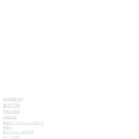
宿泊情報TOP
東京TOP
千葉北西部
川崎近辺
都内
アンテナショップめぐり
神田川
東京
エキストラ
NOTES
サイトTOP