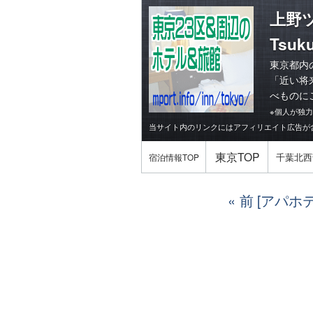
上野
Tsuku
東京都内
「
近い将
べものに
※個人が独
当サイト内のリンクにはアフィリエイト広告が
東京TOP
千葉北西
宿泊情報TOP
前 [アパ