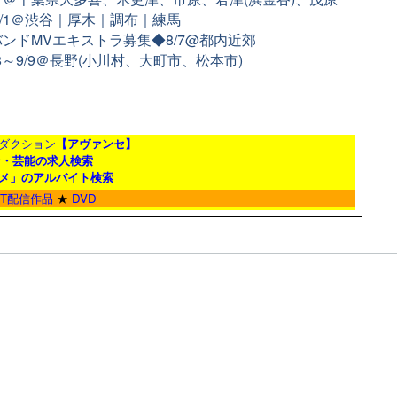
9/1＠渋谷｜厚木｜調布｜練馬
ンドMVエキストラ募集◆8/7@都内近郊
8～9/9＠長野(小川村、大町市、松本市)
ダクション
【アヴァンセ】
ン・芸能の求人検索
メ」のアルバイト検索
ET配信作品
★
DVD