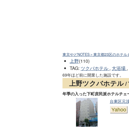
東京やどNOTES＞東京都23区のホテル
上野
(110)
TAG
:
ツクバホテル
,
大浴場
,
69年ほど前に開業した施設です。
上野ツクバホテル
/
年季の入った下町庶民派ホテルチェ
台東区元浅草
Yahoo