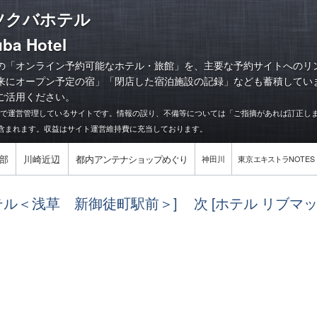
ツクバホテル
ba Hotel
の「オンライン予約可能なホテル・旅館」を、主要な予約サイトへのリ
来にオープン予定の宿
」「
閉店した宿泊施設の記録
」なども蓄積してい
ご活用ください。
力で運営管理しているサイトです。情報の誤り、不備等については「ご指摘があれば訂正し
含まれます。収益はサイト運営維持費に充当しております。
部
川崎近辺
都内
アンテナショップめぐり
神田川
東京
エキストラ
NOTES
ホテル＜浅草 新御徒町駅前＞]
次 [ホテル リブマ