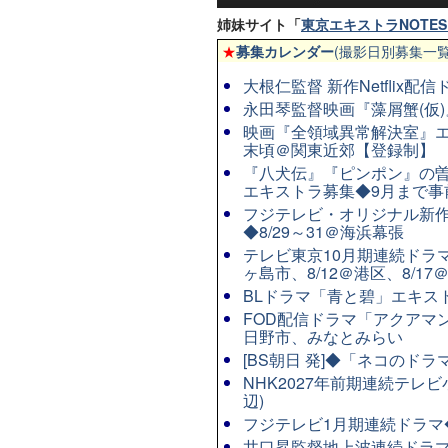
姉妹サイト「
東京エキストラNOTES 
★
募集カレンダー
(撮影日別募集一覧
大根仁監督 新作Netflix
永田琴監督映画『藻屑蟹(仮)』
映画『全領域異常解決室』エ
末頃＠関東近郊【登録制】
『八犬伝』『ピンポン』の曽
エキストラ募集◆9月まで事
フジテレビ・オリジナル新作連
◆8/29～31＠海浜幕張
テレビ東京10月期連続ドラマ8
ヶ島市、8/12＠港区、8/17
BLドラマ「青と碧」エキストラ
FOD配信ドラマ「アクアマン
日野市、みなとみらい
[BS朝日 発]◆「ネコのド
NHK2027年前期連続テレビ
辺)
フジテレビ1月期連続ドラマ◆8
井口昇監督地上波連続ドラマ