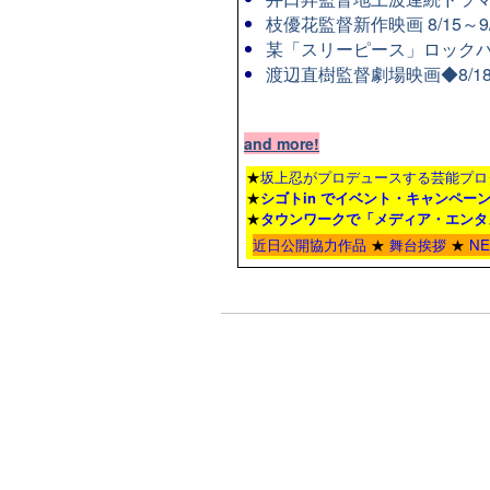
枝優花監督新作映画 8/15～
某「スリーピース」ロックバ
渡辺直樹監督劇場映画◆8/1
and more!
★
坂上忍がプロデュースする芸能プロ
★
シゴトin でイベント・キャンペー
★
タウンワーク
で「メディア・エンタ
近日公開協力作品
★
舞台挨拶
★
N