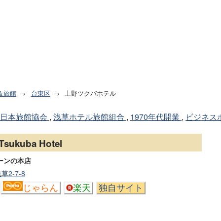
＆旅館
台東区
上野ツクバホテル
日本旅館協会
,
浅草ホテル旅館組合
,
1970年代開業
,
ビジネス
 Tsukuba Hotel
ーンの本店
2-7-8
じゃらん
楽天
独自サイト