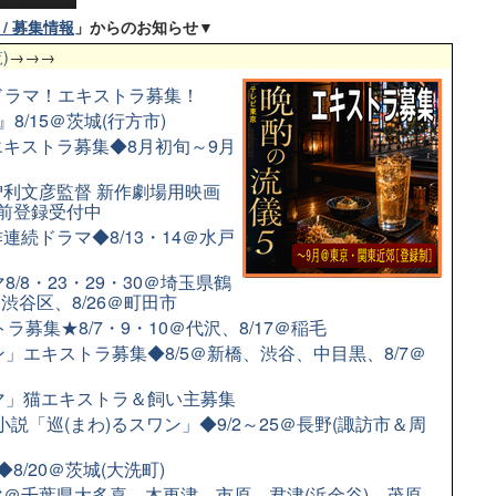
/ 募集情報
」からのお知らせ▼
)
→→→
配信ドラマ！エキストラ募集！
8/15＠茨城(行方市)
キストラ募集◆8月初旬～9月
利文彦監督 新作劇場用映画
前登録受付中
続ドラマ◆8/13・14＠水戸
/8・23・29・30＠埼玉県鶴
＠渋谷区、8/26＠町田市
募集★8/7・9・10＠代沢、8/17＠稲毛
」エキストラ募集◆8/5＠新橋、渋谷、中目黒、8/7＠
ラマ」猫エキストラ＆飼い主募集
小説「巡(まわ)るスワン」◆9/2～25＠長野(諏訪市＆周
/20＠茨城(大洗町)
＠千葉県大多喜、木更津、市原、君津(浜金谷)、茂原