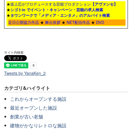
★
坂上忍がプロデュースする芸能プロダクション
【アヴァンセ】
★
シゴトin でイベント・キャンペーン・芸能の求人検索
★
タウンワーク
で「メディア・エンタメ」のアルバイト検索
近日公開協力作品
★
舞台挨拶
★
NET配信作品
★
DVD
サイト内検索
Tweets by YanaKen_2
カテゴリ&ハイライト
これからオープンする施設
最近オープンした施設
創業が古い老舗
建物がかなりレトロな施設