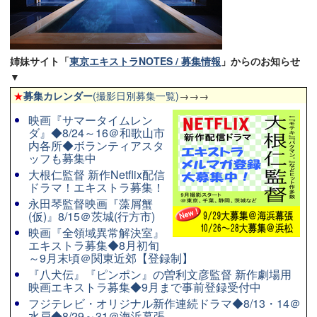
姉妹サイト「
東京エキストラNOTES / 募集情報
」からのお知らせ
▼
★
募集カレンダー
(撮影日別募集一覧)
→→→
映画『サマータイムレン
ダ』◆8/24～16＠和歌山市
内各所◆ボランティアスタ
ッフも募集中
大根仁監督 新作Netflix配信
ドラマ！エキストラ募集！
永田琴監督映画『藻屑蟹
(仮)』8/15＠茨城(行方市)
映画『全領域異常解決室』
エキストラ募集◆8月初旬
～9月末頃＠関東近郊【登録制】
『八犬伝』『ピンポン』の曽利文彦監督 新作劇場用
映画エキストラ募集◆9月まで事前登録受付中
フジテレビ・オリジナル新作連続ドラマ◆8/13・14＠
水戸◆8/29～31＠海浜幕張