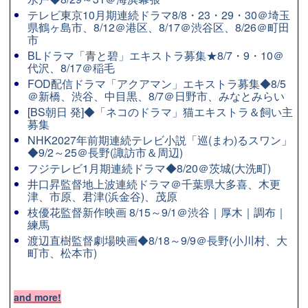
テレビ東京10月期連続ドラマ8/8・23・29・30＠埼玉
県鶴ヶ島市、8/12＠港区、8/17＠渋谷区、8/26＠町田
市
BLドラマ「青と碧」エキストラ募集★8/7・9・10＠
代沢、8/17＠稲毛
FOD配信ドラマ「アクアマン」エキストラ募集◆8/5
＠新橋、渋谷、中目黒、8/7＠日野市、みなとみらい
[BS朝日 発]◆「ネコのドラマ」猫エキストラ＆飼い主
募集
NHK2027年前期連続テレビ小説「巡(まわ)るスワン」
◆9/2～25＠長野(諏訪市＆周辺)
フジテレビ1月期連続ドラマ◆8/20＠茨城(大洗町)
井口昇監督地上波連続ドラマ＠千葉県大多喜、木更
津、市原、君津(浜金谷)、茂原
枝優花監督新作映画 8/15～9/1＠渋谷｜厚木｜調布｜
練馬
渡辺直樹監督劇場映画◆8/18～9/9＠長野(小川村、大
町市、松本市)
and more!