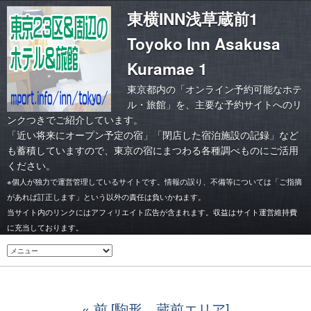
東横INN浅草蔵前1
Toyoko Inn Asakusa
Kuramae 1
東京都内の「オンライン予約可能なホテ
ル・旅館」を、主要な予約サイトへのリ
ンクつきでご紹介しています。
「
近い将来にオープン予定の宿
」「
閉店した宿泊施設の記録
」など
も蓄積していますので、東京の宿にまつわる各種調べものにご活用
ください。
※個人が独力で運営管理しているサイトです。情報の誤り、不備等については「ご指摘
があれば訂正します」という以外の責任は負いかねます。
当サイト内のリンクにはアフィリエイト広告が含まれます。収益はサイト運営維持費
に充当しております。
前 [駒形、蔵前エリア]