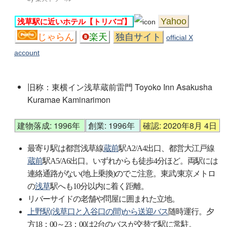
Yahoo
浅草駅に近いホテル【トリバゴ】
じゃらん
楽天
独自サイト
official X
account
旧称：東横イン浅草蔵前雷門 Toyoko Inn Asakusha
Kuramae Kaminarimon
建物落成: 1996年
創業: 1996年
確認: 2020年8月 4日
最寄り駅は都営浅草線
蔵前
駅A2/A4出口、都営大江戸線
蔵前
駅A5/A6出口。いずれからも徒歩4分ほど。両駅には
連絡通路がない(地上乗換)のでご注意。東武/東京メトロ
の
浅草
駅へも10分以内に着く距離。
リバーサイドの老舗や問屋に囲まれた立地。
上野駅(浅草口と入谷口の間)から送迎バス
随時運行。夕
方18：00～23：00は2台のバスが交替で駅に常駐。