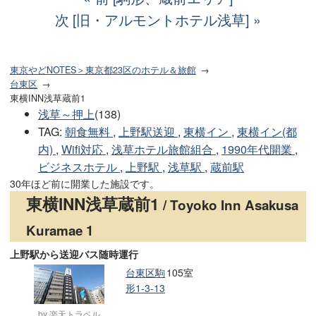
次 [旧・アルモントホテル浅草]
東京やどNOTES＞東京都23区のホテル＆旅館
台東区
東横INN浅草蔵前1
浅草～押上
(138)
TAG
:
朝食無料
,
上野駅送迎
,
東横イン
,
東横イン(都
内)
,
Wifi対応
,
浅草ホテル旅館組合
,
1990年代開業
,
ビジネスホテル
,
上野駅
,
浅草駅
,
蔵前駅
30年ほど前に開業した施設です。
東横INN浅草蔵前1
/ Toyoko Inn Asakusa
Kuramae 1
上野駅から送迎バス随時運行
台東区駒
105室
形1-3-13
by 楽天トラベル