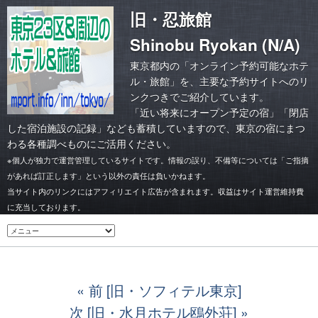
旧・忍旅館
Shinobu Ryokan (N/A)
東京都内の「オンライン予約可能なホテ
ル・旅館」を、主要な予約サイトへのリ
ンクつきでご紹介しています。
「
近い将来にオープン予定の宿
」「
閉店
した宿泊施設の記録
」なども蓄積していますので、東京の宿にまつ
わる各種調べものにご活用ください。
※個人が独力で運営管理しているサイトです。情報の誤り、不備等については「ご指摘
があれば訂正します」という以外の責任は負いかねます。
当サイト内のリンクにはアフィリエイト広告が含まれます。収益はサイト運営維持費
に充当しております。
前 [旧・ソフィテル東京]
次 [旧・水月ホテル鴎外荘]