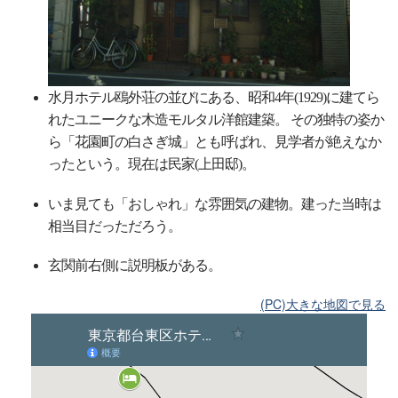
水月ホテル鴎外荘の並びにある、昭和4年(1929)に建てら
れたユニークな木造モルタル洋館建築。 その独特の姿か
ら「花園町の白さぎ城」とも呼ばれ、見学者が絶えなか
ったという。現在は民家(上田邸)。
いま見ても「おしゃれ」な雰囲気の建物。建った当時は
相当目だっただろう。
玄関前右側に説明板がある。
(PC)大きな地図で見る