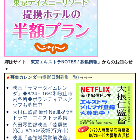
姉妹サイト「
東京エキストラNOTES / 募集情報
」からのお知らせ
▼
★
募集カレンダー
(撮影日別募集一覧)
→→→
映画『サマータイムレン
ダ』◆8/24～16＠和歌山市
内各所◆ボランティアスタ
ッフも募集中
大根仁監督 新作Netflix配信
ドラマ！エキストラ募集！
永田琴監督映画『藻屑蟹
(仮)』8/15＠茨城(行方市)
映画『全領域異常解決室』