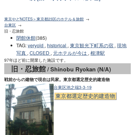
東京やどNOTES＞東京都23区のホテル＆旅館
台東区
旧・忍旅館
閉館休館
(385)
TAG
:
veryold
,
historical
,
東京観光下町系の宿
,
現地
写真
,
CLOSED
,
元ホテルが今は
,
根津駅
97年ほど前に開業した施設です。
旧・忍旅館
/ Shinobu Ryokan (N/A)
戦前からの建物で現在は民家。東京都選定歴史的建造物
台東区池之端3-3-19
東京都選定歴史的建造物