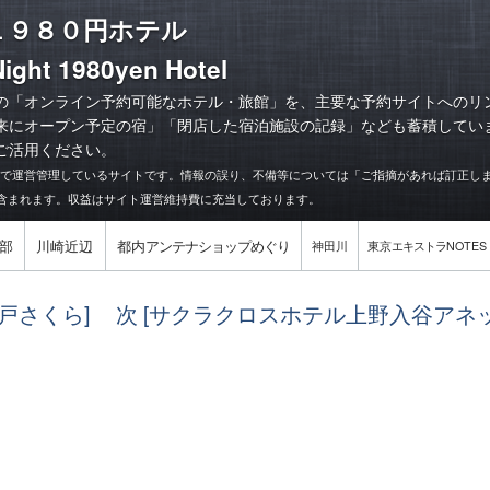
１９８０円ホテル
ight 1980yen Hotel
の「オンライン予約可能なホテル・旅館」を、主要な予約サイトへのリ
来にオープン予定の宿
」「
閉店した宿泊施設の記録
」なども蓄積してい
ご活用ください。
力で運営管理しているサイトです。情報の誤り、不備等については「ご指摘があれば訂正し
含まれます。収益はサイト運営維持費に充当しております。
部
川崎近辺
都内
アンテナショップめぐり
神田川
東京
エキストラ
NOTES
江戸さくら]
次 [サクラクロスホテル上野入谷アネッ