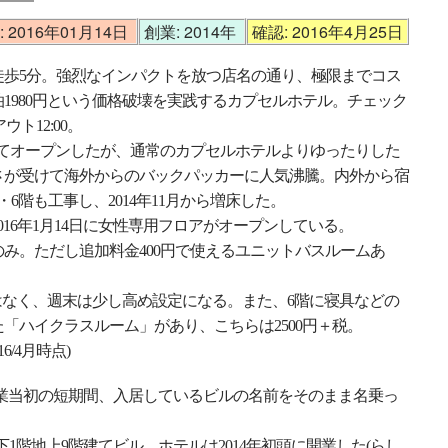
2016年01月14日
創業: 2014年
確認: 2016年4月25日
徒歩5分。強烈なインパクトを放つ店名の通り、極限までコス
1980円という価格破壊を実践するカプセルホテル。チェック
アウト12:00。
ってオープンしたが、通常のカプセルホテルよりゆったりした
さが受けて海外からのバックパッカーに人気沸騰。内外から宿
6階も工事し、2014年11月から増床した。
16年1月14日に女性専用フロアがオープンしている。
み。ただし追加料金400円で使えるユニットバスルームあ
ではなく、週末は少し高め設定になる。また、6階に寝具などの
「ハイクラスルーム」があり、こちらは2500円＋税。
6/4月時点)
開業当初の短期間、入居しているビルの名前をそのまま名乗っ
地下1階地上9階建てビル。ホテルは2014年初頭に開業した(らし