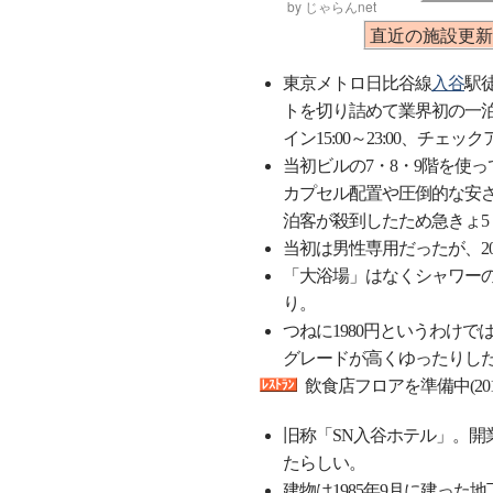
by じゃらんnet
直近の施設更新: 
東京メトロ日比谷線
入谷
駅
トを切り詰めて業界初の一泊
イン15:00～23:00、チェック
当初ビルの7・8・9階を使
カプセル配置や圧倒的な安
泊客が殺到したため急きょ5・
当初は男性専用だったが、20
「大浴場」はなくシャワーの
り。
つねに1980円というわけ
グレードが高くゆったりした
飲食店フロアを準備中(201
旧称「SN入谷ホテル」。
たらしい。
建物は1985年9月に建った