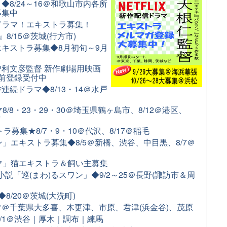
8/24～16＠和歌山市内各所
募集中
配信ドラマ！エキストラ募集！
8/15＠茨城(行方市)
キストラ募集◆8月初旬～9月
利文彦監督 新作劇場用映画
前登録受付中
続ドラマ◆8/13・14＠水戸
/8・23・29・30＠埼玉県鶴ヶ島市、8/12＠港区、
市
募集★8/7・9・10＠代沢、8/17＠稲毛
」エキストラ募集◆8/5＠新橋、渋谷、中目黒、8/7＠
ラマ」猫エキストラ＆飼い主募集
小説「巡(まわ)るスワン」◆9/2～25＠長野(諏訪市＆周
/20＠茨城(大洗町)
＠千葉県大多喜、木更津、市原、君津(浜金谷)、茂原
9/1＠渋谷｜厚木｜調布｜練馬