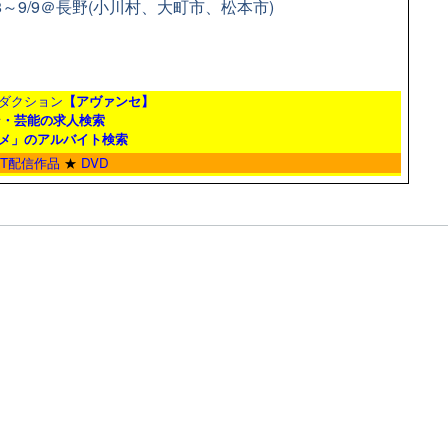
8～9/9＠長野(小川村、大町市、松本市)
ダクション
【アヴァンセ】
ン・芸能の求人検索
メ」のアルバイト検索
ET配信作品
★
DVD