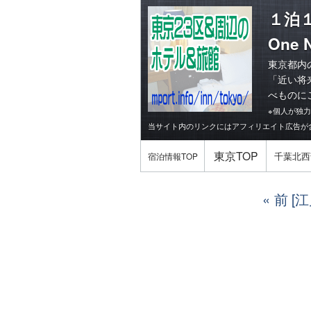
１泊
One N
東京都内
「
近い将
べものに
※個人が独
当サイト内のリンクにはアフィリエイト広告が
東京TOP
千葉北西
宿泊情報TOP
前 [