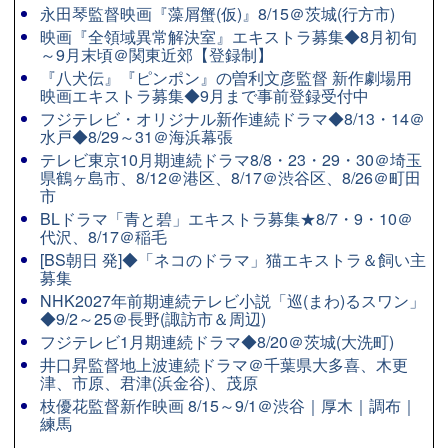
永田琴監督映画『藻屑蟹(仮)』8/15＠茨城(行方市)
映画『全領域異常解決室』エキストラ募集◆8月初旬
～9月末頃＠関東近郊【登録制】
『八犬伝』『ピンポン』の曽利文彦監督 新作劇場用
映画エキストラ募集◆9月まで事前登録受付中
フジテレビ・オリジナル新作連続ドラマ◆8/13・14＠
水戸◆8/29～31＠海浜幕張
テレビ東京10月期連続ドラマ8/8・23・29・30＠埼玉
県鶴ヶ島市、8/12＠港区、8/17＠渋谷区、8/26＠町田
市
BLドラマ「青と碧」エキストラ募集★8/7・9・10＠
代沢、8/17＠稲毛
[BS朝日 発]◆「ネコのドラマ」猫エキストラ＆飼い主
募集
NHK2027年前期連続テレビ小説「巡(まわ)るスワン」
◆9/2～25＠長野(諏訪市＆周辺)
フジテレビ1月期連続ドラマ◆8/20＠茨城(大洗町)
井口昇監督地上波連続ドラマ＠千葉県大多喜、木更
津、市原、君津(浜金谷)、茂原
枝優花監督新作映画 8/15～9/1＠渋谷｜厚木｜調布｜
練馬