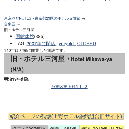
東京やどNOTES＞東京都23区のホテル＆旅館
台東区
旧・ホテル三河屋
閉館休館
(385)
TAG
:
2007年に閉店
,
veryold
,
CLOSED
140年ほど前に開業した施設です。
旧・ホテル三河屋
/ Hotel Mikawa-ya
(N/A)
明治19年創業
台東区東上野5-1-13
紹介ページの残骸(上野ホテル旅館組合旧サイト)
終了：2007年頃
創業: 1886年
確認: 2018年1月 7日