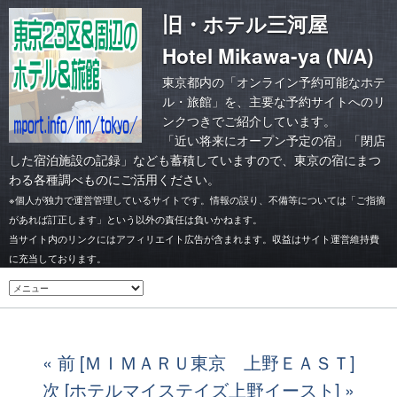
旧・ホテル三河屋
Hotel Mikawa-ya (N/A)
東京都内の「オンライン予約可能なホテ
ル・旅館」を、主要な予約サイトへのリ
ンクつきでご紹介しています。
「
近い将来にオープン予定の宿
」「
閉店
した宿泊施設の記録
」なども蓄積していますので、東京の宿にまつ
わる各種調べものにご活用ください。
※個人が独力で運営管理しているサイトです。情報の誤り、不備等については「ご指摘
があれば訂正します」という以外の責任は負いかねます。
当サイト内のリンクにはアフィリエイト広告が含まれます。収益はサイト運営維持費
に充当しております。
前 [ＭＩＭＡＲＵ東京 上野ＥＡＳＴ]
次 [ホテルマイステイズ上野イースト]