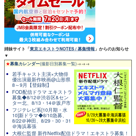
姉妹サイト「
東京エキストラNOTES / 募集情報
」からのお知らせ
▼
★
募集カレンダー
(撮影日別募集一覧)
→→→
若手キャスト主演×大物俳
優出演最新作映画@山形県
8～9月【登録制】
FOD配信ドラマ エキストラ
募集◆8/12＠渋谷区&セン
ター北、8/13・14＠坂戸市
フジテレビ系[10月期・水
10]新ドラマ◆8/10急募、
8/22＠神田、8/29・30・31
＠海浜幕張
大根仁監督 新作Netflix配信ドラマ！エキストラ募集！