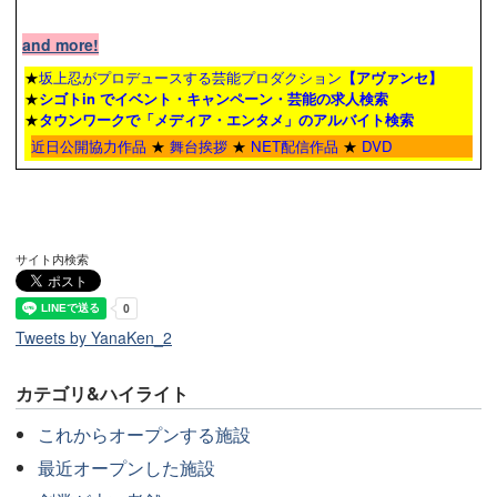
and more!
★
坂上忍がプロデュースする芸能プロダクション
【アヴァンセ】
★
シゴトin でイベント・キャンペーン・芸能の求人検索
★
タウンワーク
で「メディア・エンタメ」のアルバイト検索
近日公開協力作品
★
舞台挨拶
★
NET配信作品
★
DVD
サイト内検索
Tweets by YanaKen_2
カテゴリ&ハイライト
これからオープンする施設
最近オープンした施設