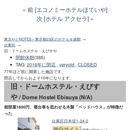
前 [エコノミーホテルほていや]
次 [ホテル アクセラ]
東京やどNOTES＞東京都23区のホテル＆旅館
台東区
旧・ドームホステル・えびすや
閉館休館
(385)
TAG
:
2016年に閉店
,
veryold
,
CLOSED
77年ほど前に開業した施設です。
閉店してからおよそ10年になります。
旧・ドームホステル・えびす
や
/ Dome Hostel Ebisuya (N/A)
相部屋1600円、寝台車を思わせる木製「ベッドハウス」が特徴だ
った
台東区日本堤1-24-2
独自サイト