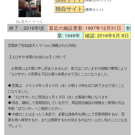
(簡素なPCサイト)
独自サイト
(携帯サイト)
by 楽天トラベル
終了：2016年頃
直近の施設更新: 1997年12月31日
創
業: 1949年
確認: 2016年5月 8日
営業終了告知(楽天トラベルに掲載された内容)
【 えびすや 休業のお知らせ 】に付いて
お客様には大変に申し訳ありませんが、急ではございますが諸般の事情により
『えびすや』の営業を下記の通り休業させて頂くことになりました。
◆ 営業は、２０１６年１月２０日（水）の朝１０時を以て終了させて頂くこと
になりました。
◆ 『えびすや』のご宿泊は１月１９日（火）が最後の晩になります。
◆ 現在、継続して長期宿泊している方で、周辺宿泊施設の情報をご希望の方は
本館『ほていや』へご相談ください。
◆ 今後のことはまったく未定で、必要な諸条件を満たして営業再開するか、営
業を他へ移管するか、または廃業するかが決まるのはだいぶ少し先のことになる
でしょう。