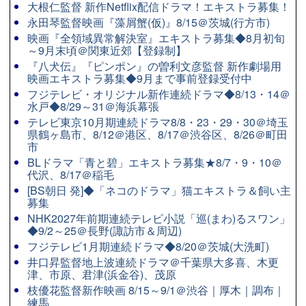
大根仁監督 新作Netflix配信ドラマ！エキストラ募集！
永田琴監督映画『藻屑蟹(仮)』8/15＠茨城(行方市)
映画『全領域異常解決室』エキストラ募集◆8月初旬
～9月末頃＠関東近郊【登録制】
『八犬伝』『ピンポン』の曽利文彦監督 新作劇場用
映画エキストラ募集◆9月まで事前登録受付中
フジテレビ・オリジナル新作連続ドラマ◆8/13・14＠
水戸◆8/29～31＠海浜幕張
テレビ東京10月期連続ドラマ8/8・23・29・30＠埼玉
県鶴ヶ島市、8/12＠港区、8/17＠渋谷区、8/26＠町田
市
BLドラマ「青と碧」エキストラ募集★8/7・9・10＠
代沢、8/17＠稲毛
[BS朝日 発]◆「ネコのドラマ」猫エキストラ＆飼い主
募集
NHK2027年前期連続テレビ小説「巡(まわ)るスワン」
◆9/2～25＠長野(諏訪市＆周辺)
フジテレビ1月期連続ドラマ◆8/20＠茨城(大洗町)
井口昇監督地上波連続ドラマ＠千葉県大多喜、木更
津、市原、君津(浜金谷)、茂原
枝優花監督新作映画 8/15～9/1＠渋谷｜厚木｜調布｜
練馬