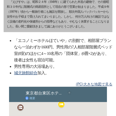
『えびすや』は、昭和２４年（1949年）に建てられた木造の建物で、その後昭
和３０年代に階層式の簡易宿所として現在の形で営業が始まりました。平成９年
（1997年）頃から一般旅行者にも施設を開放し、順次外国人バックパッカーから
女性やお子様まで受け入れてまいりました。しかし、何分万人向けの施設ではな
く設備の老朽化や保健所からの指導などもあり、やむなく休業することになりま
した。長い間ご愛顧頂きまして誠にありがとうございました。
「エコノミーホテルほていや」の別館で、相部屋プラン
なら一泊わずか1600円。男性用の7人相部屋階層式ベッド
室(8室)のほかに4～10名用の「団体室」(6畳×2)があり、
後者は女性も宿泊可能。
男性専用の大浴場あり。
城北旅館組合
加入。
(PC)大きな地図で見る