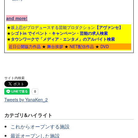
and more!
★
坂上忍がプロデュースする芸能プロダクション
【アヴァンセ】
★
シゴトin でイベント・キャンペーン・芸能の求人検索
★
タウンワーク
で「メディア・エンタメ」のアルバイト検索
近日公開協力作品
★
舞台挨拶
★
NET配信作品
★
DVD
サイト内検索
Tweets by YanaKen_2
カテゴリ&ハイライト
これからオープンする施設
最近オープンした施設