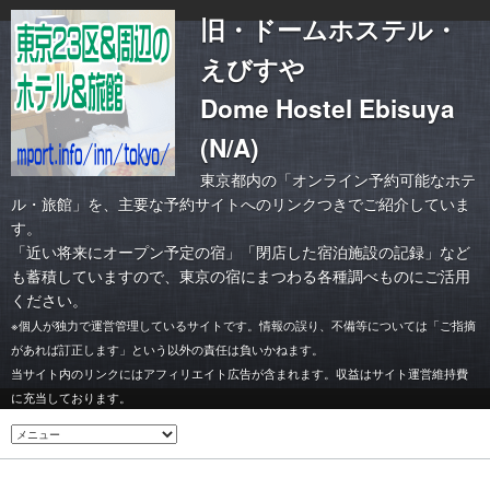
旧・ドームホステル・
えびすや
Dome Hostel Ebisuya
(N/A)
東京都内の「オンライン予約可能なホテ
ル・旅館」を、主要な予約サイトへのリンクつきでご紹介していま
す。
「
近い将来にオープン予定の宿
」「
閉店した宿泊施設の記録
」など
も蓄積していますので、東京の宿にまつわる各種調べものにご活用
ください。
※個人が独力で運営管理しているサイトです。情報の誤り、不備等については「ご指摘
があれば訂正します」という以外の責任は負いかねます。
当サイト内のリンクにはアフィリエイト広告が含まれます。収益はサイト運営維持費
に充当しております。