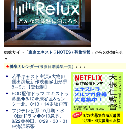
姉妹サイト「
東京エキストラNOTES / 募集情報
」からのお知らせ
▼
★
募集カレンダー
(撮影日別募集一覧)
→→→
若手キャスト主演×大物俳
優出演最新作映画@山形県
8～9月【登録制】
FOD配信ドラマ エキストラ
募集◆8/12＠渋谷区&セン
ター北、8/13・14＠坂戸市
フジテレビ系[10月期・水
10]新ドラマ◆8/10急募、
8/22＠神田、8/29・30・31
＠海浜幕張