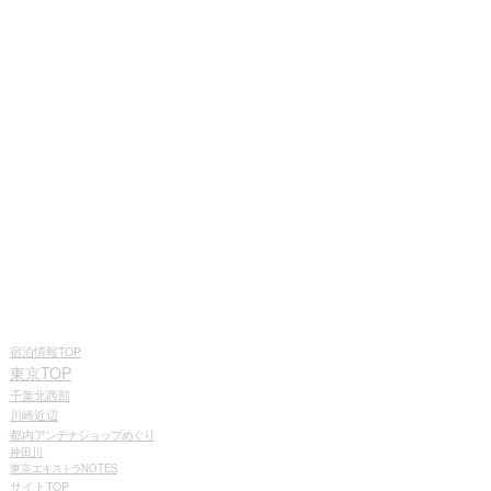
宿泊情報TOP
東京TOP
千葉北西部
川崎近辺
都内
アンテナショップめぐり
神田川
東京
エキストラ
NOTES
サイトTOP