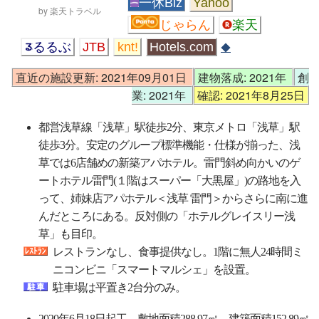
一休Biz
Yahoo
by 楽天トラベル
じゃらん
楽天
るるぶ
JTB
knt!
Hotels.com
◆
直近の施設更新: 2021年09月01日
建物落成: 2021年
創
業: 2021年
確認: 2021年8月25日
都営浅草線「浅草」駅徒歩2分、東京メトロ「浅草」駅
徒歩3分。安定のグループ標準機能・仕様が揃った、浅
草では6店舗めの新築アパホテル。雷門斜め向かいのゲ
ートホテル雷門(１階はスーパー「大黒屋」)の路地を入
って、姉妹店アパホテル＜浅草 雷門＞からさらに南に進
んだところにある。反対側の「ホテルグレイスリー浅
草」も目印。
レストランなし、食事提供なし。1階に無人24時間ミ
ニコンビニ「スマートマルシェ」を設置。
駐車場は平置き2台分のみ。
2020年6月18日起工、敷地面積288.97㎡、建築面積152.89㎡