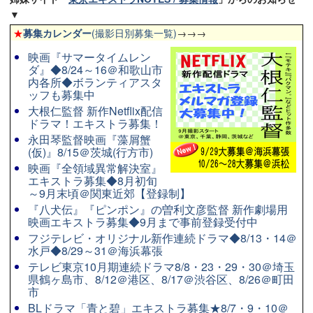
▼
★
募集カレンダー
(撮影日別募集一覧)
→→→
映画『サマータイムレン
ダ』◆8/24～16＠和歌山市
内各所◆ボランティアスタ
ッフも募集中
大根仁監督 新作Netflix配信
ドラマ！エキストラ募集！
永田琴監督映画『藻屑蟹
(仮)』8/15＠茨城(行方市)
映画『全領域異常解決室』
エキストラ募集◆8月初旬
～9月末頃＠関東近郊【登録制】
『八犬伝』『ピンポン』の曽利文彦監督 新作劇場用
映画エキストラ募集◆9月まで事前登録受付中
フジテレビ・オリジナル新作連続ドラマ◆8/13・14＠
水戸◆8/29～31＠海浜幕張
テレビ東京10月期連続ドラマ8/8・23・29・30＠埼玉
県鶴ヶ島市、8/12＠港区、8/17＠渋谷区、8/26＠町田
市
BLドラマ「青と碧」エキストラ募集★8/7・9・10＠