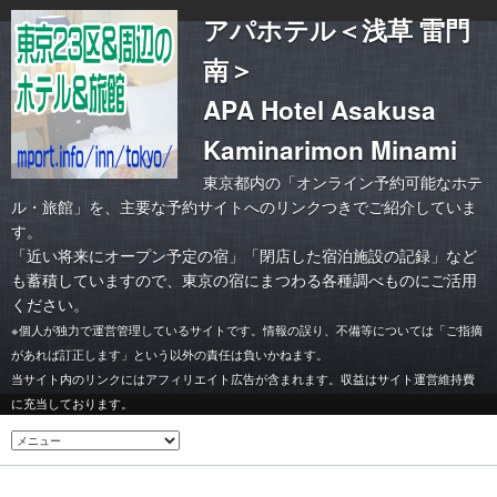
アパホテル＜浅草 雷門
南＞
APA Hotel Asakusa
Kaminarimon Minami
東京都内の「オンライン予約可能なホテ
ル・旅館」を、主要な予約サイトへのリンクつきでご紹介していま
す。
「
近い将来にオープン予定の宿
」「
閉店した宿泊施設の記録
」など
も蓄積していますので、東京の宿にまつわる各種調べものにご活用
ください。
※個人が独力で運営管理しているサイトです。情報の誤り、不備等については「ご指摘
があれば訂正します」という以外の責任は負いかねます。
当サイト内のリンクにはアフィリエイト広告が含まれます。収益はサイト運営維持費
に充当しております。