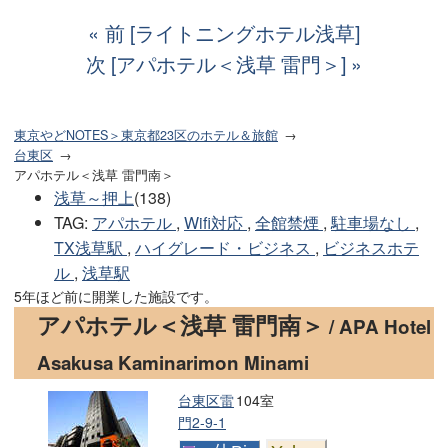
前 [ライトニングホテル浅草]
次 [アパホテル＜浅草 雷門＞]
東京やどNOTES＞東京都23区のホテル＆旅館
台東区
アパホテル＜浅草 雷門南＞
浅草～押上
(138)
TAG
:
アパホテル
,
Wifi対応
,
全館禁煙
,
駐車場なし
,
TX浅草駅
,
ハイグレード・ビジネス
,
ビジネスホテ
ル
,
浅草駅
5年ほど前に開業した施設です。
アパホテル＜浅草 雷門南＞
/ APA Hotel
Asakusa Kaminarimon Minami
台東区雷
104室
門2-9-1