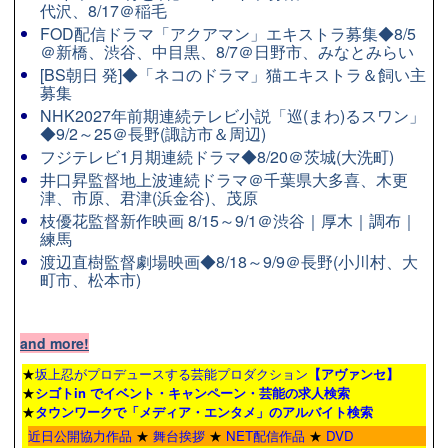
代沢、8/17＠稲毛
FOD配信ドラマ「アクアマン」エキストラ募集◆8/5
＠新橋、渋谷、中目黒、8/7＠日野市、みなとみらい
[BS朝日 発]◆「ネコのドラマ」猫エキストラ＆飼い主
募集
NHK2027年前期連続テレビ小説「巡(まわ)るスワン」
◆9/2～25＠長野(諏訪市＆周辺)
フジテレビ1月期連続ドラマ◆8/20＠茨城(大洗町)
井口昇監督地上波連続ドラマ＠千葉県大多喜、木更
津、市原、君津(浜金谷)、茂原
枝優花監督新作映画 8/15～9/1＠渋谷｜厚木｜調布｜
練馬
渡辺直樹監督劇場映画◆8/18～9/9＠長野(小川村、大
町市、松本市)
and more!
★
坂上忍がプロデュースする芸能プロダクション
【アヴァンセ】
★
シゴトin でイベント・キャンペーン・芸能の求人検索
★
タウンワーク
で「メディア・エンタメ」のアルバイト検索
近日公開協力作品
★
舞台挨拶
★
NET配信作品
★
DVD